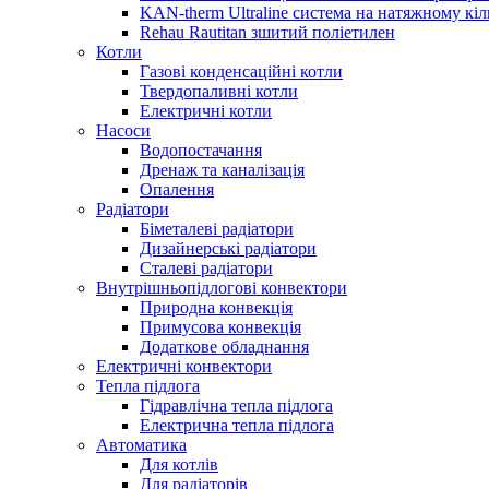
KAN-therm Ultraline система на натяжному кіл
Rehau Rautitan зшитий поліетилен
Котли
Газові конденсаційні котли
Твердопаливні котли
Електричні котли
Насоси
Водопостачання
Дренаж та каналізація
Опалення
Радіатори
Біметалеві радіатори
Дизайнерські радіатори
Сталеві радіатори
Внутрішньопідлогові конвектори
Природна конвекція
Примусова конвекція
Додаткове обладнання
Електричні конвектори
Тепла підлога
Гідравлічна тепла підлога
Електрична тепла підлога
Автоматика
Для котлів
Для радіаторів