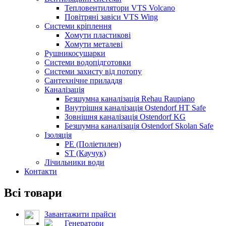
Тепловентилятори VTS Volcano
Повітряні завіси VTS Wing
Системи кріплення
Хомути пластикові
Хомути металеві
Рушникосушарки
Системи водопідготовки
Системи захисту від потопу
Сантехнічне приладдя
Каналізація
Безшумна каналізація Rehau Raupiano
Внутрішня каналізація Ostendorf HT Safe
Зовнішня каналізація Ostendorf KG
Безшумна каналізація Ostendorf Skolan Safe
Ізоляція
PE (Поліетилен)
ST (Каучук)
Лічильники води
Контакти
Всі товари
Завантажити прайси
Генератори