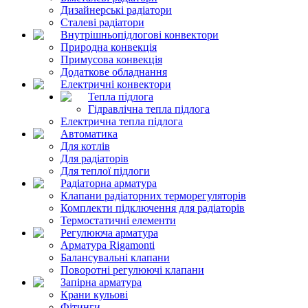
Дизайнерські радіатори
Сталеві радіатори
Внутрішньопідлогові конвектори
Природна конвекція
Примусова конвекція
Додаткове обладнання
Електричні конвектори
Тепла підлога
Гідравлічна тепла підлога
Електрична тепла підлога
Автоматика
Для котлів
Для радіаторів
Для теплої підлоги
Радіаторна арматура
Клапани радіаторних терморегуляторів
Комплекти підключення для радіаторів
Термостатичні елементи
Регулююча арматура
Арматура Rigamonti
Балансувальні клапани
Поворотні регулюючі клапани
Запірна арматура
Крани кульові
Фітинги