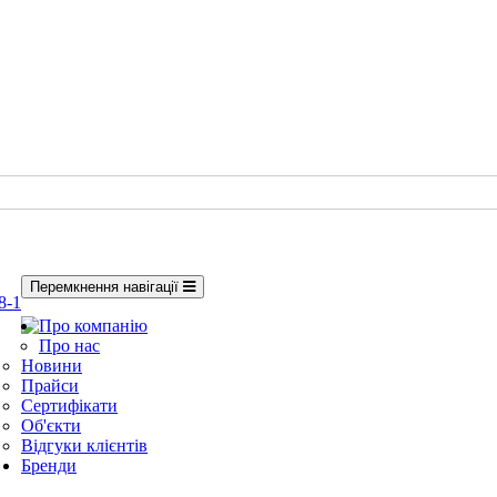
Перемкнення навігації
8-1
Про компанію
Про нас
Новини
Прайси
Сертифікати
Об'єкти
Відгуки клієнтів
Бренди