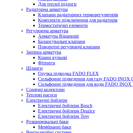
Для теплої підлоги
Радіаторна арматура
Клапани радіаторних терморегуляторів
Комплекти підключення для радіаторів
Термостатичні елементи
Регулююча арматура
Арматура Rigamonti
Балансувальні клапани
Поворотні регулюючі клапани
Запірна арматура
Крани кульові
Фітинги
Шланги
Гнучка підводка FADO FLEX
Сильфонне підведення для газу FADO INOX
Сильфонне підведення для води FADO INO
Сонячні колектори
Теплові насоси
Електричні бойлери
Електричні бойлери Bosch
Електричні бойлери Drazice
Електричні бойлери Tesy
Розширювальні баки
Мембранні баки
Вентиляційні системи