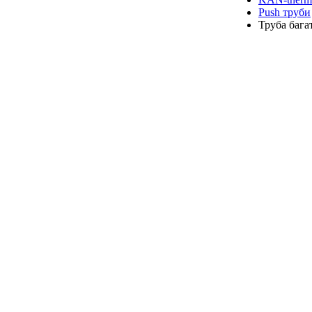
Push труби
Труба бага