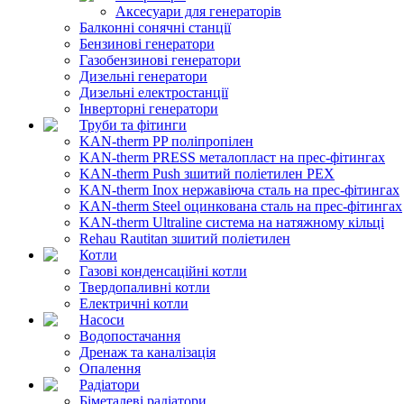
Аксесуари для генераторів
Балконні сонячні станції
Бензинові генератори
Газобензинові генератори
Дизельні генератори
Дизельні електростанції
Інверторні генератори
Труби та фітинги
KAN-therm PP поліпропілен
KAN-therm PRESS металопласт на прес-фітингах
KAN-therm Push зшитий поліетилен PEX
KAN-therm Inox нержавіюча сталь на прес-фітингах
KAN-therm Steel оцинкована сталь на прес-фітингах
KAN-therm Ultraline система на натяжному кільці
Rehau Rautitan зшитий поліетилен
Котли
Газові конденсаційні котли
Твердопаливні котли
Електричні котли
Насоси
Водопостачання
Дренаж та каналізація
Опалення
Радіатори
Біметалеві радіатори