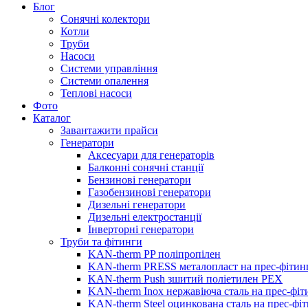
Блог
Сонячні колектори
Котли
Труби
Насоси
Системи управління
Системи опалення
Теплові насоси
Фото
Каталог
Завантажити прайси
Генератори
Аксесуари для генераторів
Балконні сонячні станції
Бензинові генератори
Газобензинові генератори
Дизельні генератори
Дизельні електростанції
Інверторні генератори
Труби та фітинги
KAN-therm PP поліпропілен
KAN-therm PRESS металопласт на прес-фітин
KAN-therm Push зшитий поліетилен PEX
KAN-therm Inox нержавіюча сталь на прес-фіт
KAN-therm Steel оцинкована сталь на прес-фі