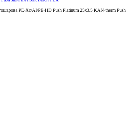
тошарова PE-Xc/АI/PE-HD Push Platinum 25x3,5 KAN-therm Push