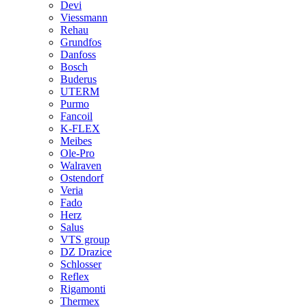
Devi
Viessmann
Rehau
Grundfos
Danfoss
Bosch
Buderus
UTERM
Purmo
Fancoil
K-FLEX
Meibes
Ole-Pro
Walraven
Ostendorf
Veria
Fado
Herz
Salus
VTS group
DZ Drazice
Schlosser
Reflex
Rigamonti
Thermex