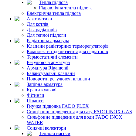
Тепла підлога
Гідравлічна тепла підлога
Електрична тепла підлога
Автоматика
Для котлів
Для радіаторів
Для теплої підлоги
Радіаторна арматура
Клапани радіаторних терморегуляторів
Комплекти підключення для радіаторів
Термостатичні елементи
Регулююча арматура
Арматура Rigamonti
Балансувальні клапани
Поворотні регулюючі клапани
Запірна арматура
Крани кульові
Фітинги
Шланги
Гнучка підводка FADO FLEX
Сильфонне підведення для газу FADO INOX GAS
Сильфонне підведення для води FADO INOX
WATER
Сонячні колектори
Теплові насоси