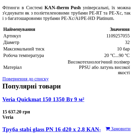
Фітинги в Системі
KAN-therm Push
універсальні, їх можна
з'єднувати як з поліетиленовими трубами PE-RT та PE-Xc, так
і з багатошаровими трубами PE-Xc/Al/PE-HD Platinum.
Найменування
Значення
Артикул
1109257055
Діаметр
32
Максимальний тиск
10 бар
Робоча температура
20 °C...90 °C
Високотехнологічний полімер
Матеріал
PPSU або латунь високої
якості
Повернення до списку
Популярні товари
Veria Quickmat 150 1350 Вт 9 м²
15 637.20 грн
Veria
Труба stabi glass PN 16 d20 х 2,8 KAN-
Замовити