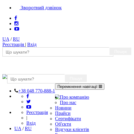
Зворотний дзвінок
UA
/
RU
Реєстрація
|
Вхід
Пошук
Пошук
Перемкнення навігації
+38 048 770-888-1
Про компанію
Про нас
Новини
Реєстрація
Прайси
|
Сертифікати
Вхід
Об'єкти
UA
/
RU
Відгуки клієнтів