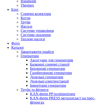
Rigamonti
Thermex
Блог
Сонячні колектори
Котли
Труби
Насоси
Системи управління
Системи опалення
Теплові насоси
Фото
Каталог
Завантажити прайси
Генератори
Аксесуари для генераторів
Балконні сонячні станції
Бензинові генератори
Газобензинові генератори
Дизельні генератори
Дизельні електростанції
Інверторні генератори
Труби та фітинги
KAN-therm PP поліпропілен
KAN-therm PRESS металопласт на прес-
фітингах