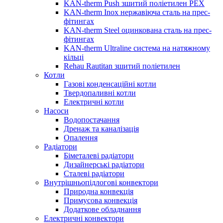
KAN-therm Push зшитий поліетилен PEX
KAN-therm Inox нержавіюча сталь на прес-
фітингах
KAN-therm Steel оцинкована сталь на прес-
фітингах
KAN-therm Ultraline система на натяжному
кільці
Rehau Rautitan зшитий поліетилен
Котли
Газові конденсаційні котли
Твердопаливні котли
Електричні котли
Насоси
Водопостачання
Дренаж та каналізація
Опалення
Радіатори
Біметалеві радіатори
Дизайнерські радіатори
Сталеві радіатори
Внутрішньопідлогові конвектори
Природна конвекція
Примусова конвекція
Додаткове обладнання
Електричні конвектори