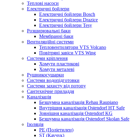
Теплові насоси
Електричні бойлери
Електричні бойлери Bosch
Електричні бойлери Drazice
Електричні бойлери Tesy
Розширювальні баки
Мембранні баки
Вентиляційні системи
Тепловентилятори VTS Volcano
Повітряні завіси VTS Wing
Системи кріплення
Хомути пластикові
Хомути металеві
Рушникосушарки
Системи водопідготовки
Системи захисту від потопу
Сантехнічне приладдя
Каналізація
Безшумна каналізація Rehau Raupiano
Внутрішня каналізація Ostendorf HT Safe
Зовнішня каналізація Ostendorf KG
Безшумна каналізація Ostendorf Skolan Safe
Ізоляція
PE (Поліетилен)
ST (Каучук)