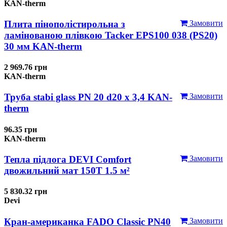
KAN-therm
Плита пінополістирольна з
Замовити
ламінованою плівкою Tacker EPS100 038 (PS20)
30 мм KAN-therm
2 969.76 грн
KAN-therm
Труба stabi glass PN 20 d20 х 3,4 KAN-
Замовити
therm
96.35 грн
KAN-therm
Тепла підлога DEVI Comfort
Замовити
двожильний мат 150T 1.5 м²
5 830.32 грн
Devi
Кран-американка FADO Classic PN40
Замовити