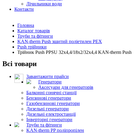
Лічильники води
Контакти
Головна
Каталог товарів
Труби та фітинги
KAN-therm Push зшитий поліетилен PEX
Push трійники
Трійник Push PPSU 32x4,4/18x2/32x4,4 KAN-therm Push
Всі товари
Завантажити прайси
Генератори
Аксесуари для генераторів
Балконні сонячні станції
Бензинові генератори
Газобензинові генератори
Дизельні генератори
Дизельні електростанції
Інверторні генератори
Труби та фітинги
KAN-therm PP поліпропілен