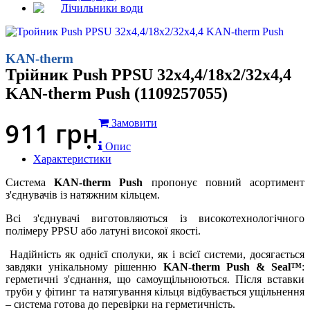
Лічильники води
KAN-therm
Трійник Push PPSU 32x4,4/18x2/32x4,4
KAN-therm Push (1109257055)
911
грн
Замовити
Опис
Характеристики
Система
K
AN-therm Push
пропонує повний асортимент
з'єднувачів із натяжним кільцем.
Всі з'єднувачі виготовляються із високотехнологічного
полімеру PPSU або латуні високої якості.
Надійність як однієї сполуки, як і всієї системи, досягається
завдяки унікальному рішенню
KAN-therm Push & Seal™
:
герметичні з'єднання, що самоущільнюються. Після вставки
труби у фітинг та натягування кільця відбувається ущільнення
– система готова до перевірки на герметичність.