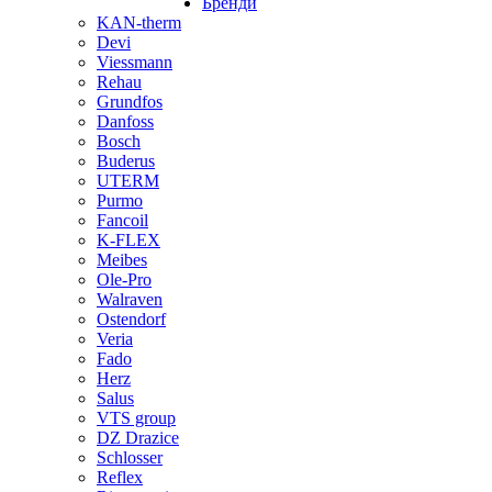
Бренди
KAN-therm
Devi
Viessmann
Rehau
Grundfos
Danfoss
Bosch
Buderus
UTERM
Purmo
Fancoil
K-FLEX
Meibes
Ole-Pro
Walraven
Ostendorf
Veria
Fado
Herz
Salus
VTS group
DZ Drazice
Schlosser
Reflex