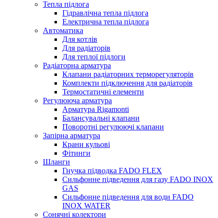
Тепла підлога
Гідравлічна тепла підлога
Електрична тепла підлога
Автоматика
Для котлів
Для радіаторів
Для теплої підлоги
Радіаторна арматура
Клапани радіаторних терморегуляторів
Комплекти підключення для радіаторів
Термостатичні елементи
Регулююча арматура
Арматура Rigamonti
Балансувальні клапани
Поворотні регулюючі клапани
Запірна арматура
Крани кульові
Фітинги
Шланги
Гнучка підводка FADO FLEX
Сильфонне підведення для газу FADO INOX
GAS
Сильфонне підведення для води FADO
INOX WATER
Сонячні колектори