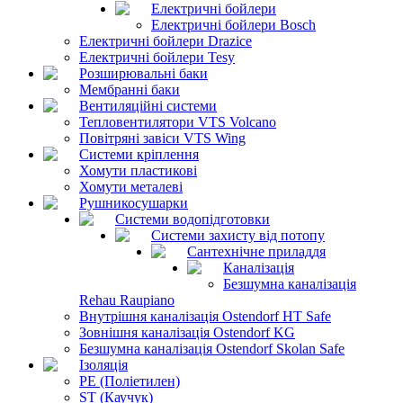
Електричні бойлери
Електричні бойлери Bosch
Електричні бойлери Drazice
Електричні бойлери Tesy
Розширювальні баки
Мембранні баки
Вентиляційні системи
Тепловентилятори VTS Volcano
Повітряні завіси VTS Wing
Системи кріплення
Хомути пластикові
Хомути металеві
Рушникосушарки
Системи водопідготовки
Системи захисту від потопу
Сантехнічне приладдя
Каналізація
Безшумна каналізація
Rehau Raupiano
Внутрішня каналізація Ostendorf HT Safe
Зовнішня каналізація Ostendorf KG
Безшумна каналізація Ostendorf Skolan Safe
Ізоляція
PE (Поліетилен)
ST (Каучук)