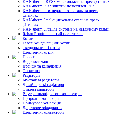
KAN-therm PRESS металопласт на прес-фітингах
KAN-therm Push зшитий поліетилен PEX
KAN-therm Inox нержавіюча сталь на прес-
фітингах
KAN-therm Steel оцинкована сталь на прес-
фітингах
KAN-therm Ultraline система на натяжному кільці
Rehau Rautitan зшитий поліетилен
Котли
Газові конденсаційні котли
Твердопаливні котли
Електричні котли
Насоси
Водопостачання
Дренаж та каналізація
Опалення
Радіатори
Біметалеві радіатори
Дизайнерські радіатори
Сталеві радіатори
Внутрішньопідлогові конвектори
Природна конвекція
Примусова конвекція
Додаткове обладнання
Електричні конвектори