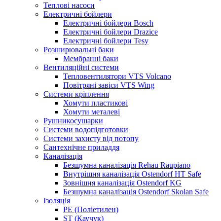
Теплові насоси
Електричні бойлери
Електричні бойлери Bosch
Електричні бойлери Drazice
Електричні бойлери Tesy
Розширювальні баки
Мембранні баки
Вентиляційні системи
Тепловентилятори VTS Volcano
Повітряні завіси VTS Wing
Системи кріплення
Хомути пластикові
Хомути металеві
Рушникосушарки
Системи водопідготовки
Системи захисту від потопу
Сантехнічне приладдя
Каналізація
Безшумна каналізація Rehau Raupiano
Внутрішня каналізація Ostendorf HT Safe
Зовнішня каналізація Ostendorf KG
Безшумна каналізація Ostendorf Skolan Safe
Ізоляція
PE (Поліетилен)
ST (Каучук)