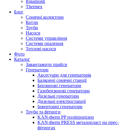
Rigamonti
Thermex
Блог
Сонячні колектори
Котли
Труби
Насоси
Системи управління
Системи опалення
Теплові насоси
Фото
Каталог
Завантажити прайси
Генератори
Аксесуари для генераторів
Балконні сонячні станції
Бензинові генератори
Газобензинові генератори
Дизельні генератори
Дизельні електростанції
Інверторні генератори
Труби та фітинги
KAN-therm PP поліпропілен
KAN-therm PRESS металопласт на прес-
фітингах