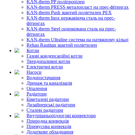
KAN-therm PP поліпропілен
KAN-therm PRESS металопласт на прес-фітингах
KAN-therm Push зшитий поліетилен PEX
KAN-therm Inox нержавіюча сталь на прес-
фітингах
KAN-therm Steel оцинкована сталь на прес-
фітингах
KAN-therm Ultraline система на натяжному кільці
Rehau Rautitan зшитий поліетилен
Котли
Газові конденсаційні котли
Твердопаливні котли
Електричні котли
Насоси
Водопостачання
Дренаж та каналізація
Опалення
Радіатори
Біметалеві радіатори
Дизайнерські радіатори
Сталеві радіатори
Внутрішньопідлогові конвектори
Природна конвекція
Примусова конвекція
Додаткове обладнання