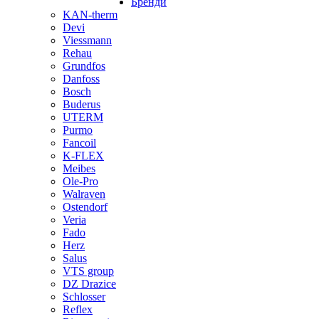
Бренди
KAN-therm
Devi
Viessmann
Rehau
Grundfos
Danfoss
Bosch
Buderus
UTERM
Purmo
Fancoil
K-FLEX
Meibes
Ole-Pro
Walraven
Ostendorf
Veria
Fado
Herz
Salus
VTS group
DZ Drazice
Schlosser
Reflex