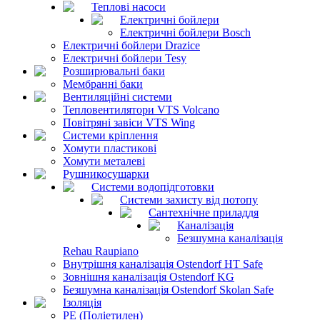
Теплові насоси
Електричні бойлери
Електричні бойлери Bosch
Електричні бойлери Drazice
Електричні бойлери Tesy
Розширювальні баки
Мембранні баки
Вентиляційні системи
Тепловентилятори VTS Volcano
Повітряні завіси VTS Wing
Системи кріплення
Хомути пластикові
Хомути металеві
Рушникосушарки
Системи водопідготовки
Системи захисту від потопу
Сантехнічне приладдя
Каналізація
Безшумна каналізація
Rehau Raupiano
Внутрішня каналізація Ostendorf HT Safe
Зовнішня каналізація Ostendorf KG
Безшумна каналізація Ostendorf Skolan Safe
Ізоляція
PE (Поліетилен)