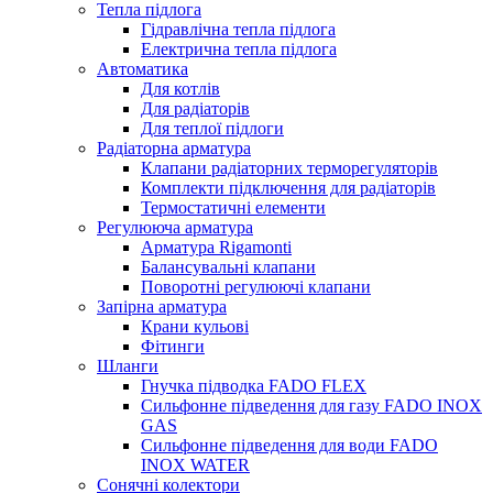
Тепла підлога
Гідравлічна тепла підлога
Електрична тепла підлога
Автоматика
Для котлів
Для радіаторів
Для теплої підлоги
Радіаторна арматура
Клапани радіаторних терморегуляторів
Комплекти підключення для радіаторів
Термостатичні елементи
Регулююча арматура
Арматура Rigamonti
Балансувальні клапани
Поворотні регулюючі клапани
Запірна арматура
Крани кульові
Фітинги
Шланги
Гнучка підводка FADO FLEX
Сильфонне підведення для газу FADO INOX
GAS
Сильфонне підведення для води FADO
INOX WATER
Сонячні колектори