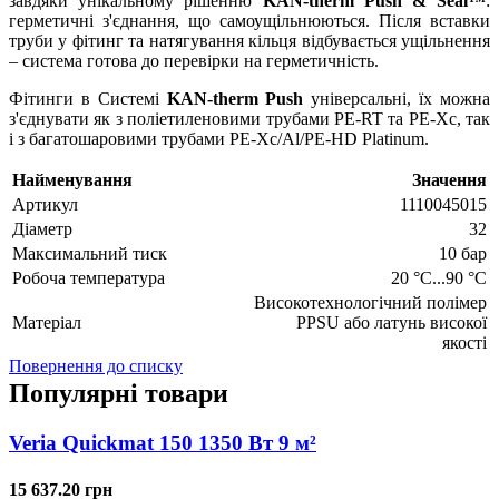
завдяки унікальному рішенню
KAN-therm Push & Seal™
:
герметичні з'єднання, що самоущільнюються. Після вставки
труби у фітинг та натягування кільця відбувається ущільнення
– система готова до перевірки на герметичність.
Фітинги в Системі
KAN-therm Push
універсальні, їх можна
з'єднувати як з поліетиленовими трубами PE-RT та PE-Xc, так
і з багатошаровими трубами PE-Xc/Al/PE-HD Platinum.
Найменування
Значення
Артикул
1110045015
Діаметр
32
Максимальний тиск
10 бар
Робоча температура
20 °C...90 °C
Високотехнологічний полімер
Матеріал
PPSU або латунь високої
якості
Повернення до списку
Популярні товари
Veria Quickmat 150 1350 Вт 9 м²
15 637.20 грн