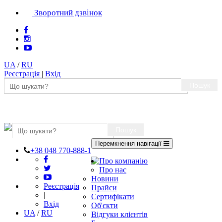
Зворотний дзвінок
UA
/
RU
Реєстрація
|
Вхід
Пошук
Пошук
Перемкнення навігації
+38 048 770-888-1
Про компанію
Про нас
Новини
Реєстрація
Прайси
|
Сертифікати
Вхід
Об'єкти
UA
/
RU
Відгуки клієнтів