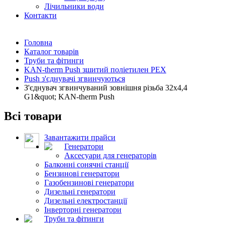
Лічильники води
Контакти
Головна
Каталог товарів
Труби та фітинги
KAN-therm Push зшитий поліетилен PEX
Push з'єднувачі згвинчуються
З'єднувач згвинчуваний зовнішня різьба 32x4,4
G1&quot; KAN-therm Push
Всі товари
Завантажити прайси
Генератори
Аксесуари для генераторів
Балконні сонячні станції
Бензинові генератори
Газобензинові генератори
Дизельні генератори
Дизельні електростанції
Інверторні генератори
Труби та фітинги