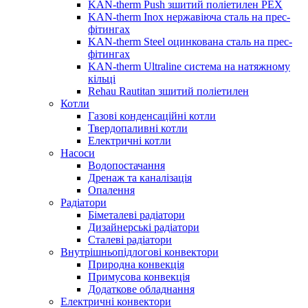
KAN-therm Push зшитий поліетилен PEX
KAN-therm Inox нержавіюча сталь на прес-
фітингах
KAN-therm Steel оцинкована сталь на прес-
фітингах
KAN-therm Ultraline система на натяжному
кільці
Rehau Rautitan зшитий поліетилен
Котли
Газові конденсаційні котли
Твердопаливні котли
Електричні котли
Насоси
Водопостачання
Дренаж та каналізація
Опалення
Радіатори
Біметалеві радіатори
Дизайнерські радіатори
Сталеві радіатори
Внутрішньопідлогові конвектори
Природна конвекція
Примусова конвекція
Додаткове обладнання
Електричні конвектори