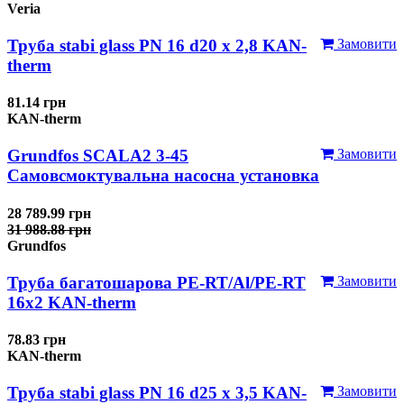
Veria
Труба stabi glass PN 16 d20 х 2,8 KAN-
Замовити
therm
81.14 грн
KAN-therm
Grundfos SCALA2 3-45
Замовити
Самовсмоктувальна насосна установка
28 789.99 грн
31 988.88 грн
Grundfos
Труба багатошарова PE-RT/Al/PE-RT
Замовити
16x2 KAN-therm
78.83 грн
KAN-therm
Труба stabi glass PN 16 d25 х 3,5 KAN-
Замовити