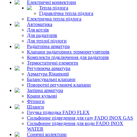
Електричні конвектори
Тепла підлога
Гідравлічна тепла підлога
Електрична тепла підлога
Автоматика
Для котлів
Для радіаторів
Для теплої підлоги
Радіаторна арматура
Клапани радіаторних терморегуляторів
Комплекти підключення для радіаторів
Термостатичні елементи
Регулююча арматура
Арматура Rigamonti
Балансувальні клапани
Поворотні регулюючі клапани
Запірна арматура
Крани кульові
Фітинги
Шланги
Гнучка підводка FADO FLEX
Сильфонне підведення для газу FADO INOX GAS
Сильфонне підведення для води FADO INOX
WATER
Сонячні колектори