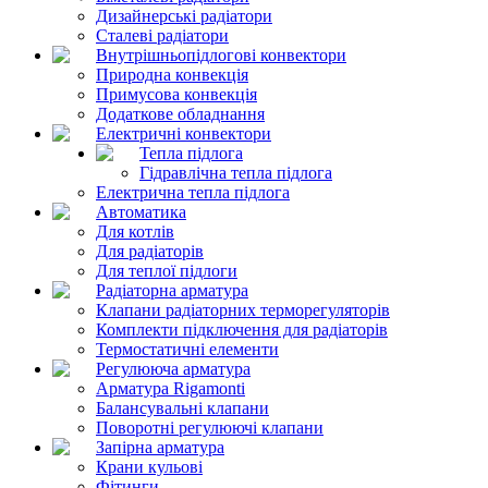
Дизайнерські радіатори
Сталеві радіатори
Внутрішньопідлогові конвектори
Природна конвекція
Примусова конвекція
Додаткове обладнання
Електричні конвектори
Тепла підлога
Гідравлічна тепла підлога
Електрична тепла підлога
Автоматика
Для котлів
Для радіаторів
Для теплої підлоги
Радіаторна арматура
Клапани радіаторних терморегуляторів
Комплекти підключення для радіаторів
Термостатичні елементи
Регулююча арматура
Арматура Rigamonti
Балансувальні клапани
Поворотні регулюючі клапани
Запірна арматура
Крани кульові
Фітинги