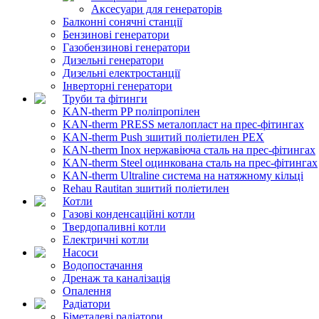
Аксесуари для генераторів
Балконні сонячні станції
Бензинові генератори
Газобензинові генератори
Дизельні генератори
Дизельні електростанції
Інверторні генератори
Труби та фітинги
KAN-therm PP поліпропілен
KAN-therm PRESS металопласт на прес-фітингах
KAN-therm Push зшитий поліетилен PEX
KAN-therm Inox нержавіюча сталь на прес-фітингах
KAN-therm Steel оцинкована сталь на прес-фітингах
KAN-therm Ultraline система на натяжному кільці
Rehau Rautitan зшитий поліетилен
Котли
Газові конденсаційні котли
Твердопаливні котли
Електричні котли
Насоси
Водопостачання
Дренаж та каналізація
Опалення
Радіатори
Біметалеві радіатори