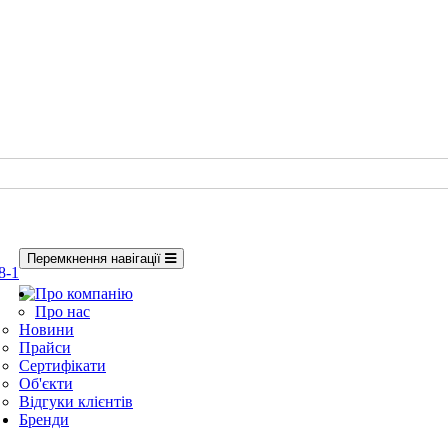
Перемкнення навігації
8-1
Про компанію
Про нас
Новини
Прайси
Сертифікати
Об'єкти
Відгуки клієнтів
Бренди