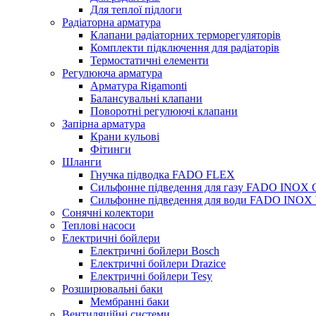
Для теплої підлоги
Радіаторна арматура
Клапани радіаторних терморегуляторів
Комплекти підключення для радіаторів
Термостатичні елементи
Регулююча арматура
Арматура Rigamonti
Балансувальні клапани
Поворотні регулюючі клапани
Запірна арматура
Крани кульові
Фітинги
Шланги
Гнучка підводка FADO FLEX
Сильфонне підведення для газу FADO INOX
Сильфонне підведення для води FADO INO
Сонячні колектори
Теплові насоси
Електричні бойлери
Електричні бойлери Bosch
Електричні бойлери Drazice
Електричні бойлери Tesy
Розширювальні баки
Мембранні баки
Вентиляційні системи