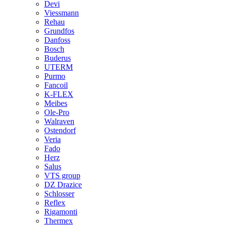
Devi
Viessmann
Rehau
Grundfos
Danfoss
Bosch
Buderus
UTERM
Purmo
Fancoil
K-FLEX
Meibes
Ole-Pro
Walraven
Ostendorf
Veria
Fado
Herz
Salus
VTS group
DZ Drazice
Schlosser
Reflex
Rigamonti
Thermex