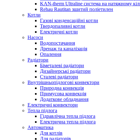
KAN-therm Ultraline система на натяжному кіл
Rehau Rautitan зшитий поліетилен
Котли
Газові конденсаційні котли
Твердопаливні котли
Електричні котли
Насоси
Водопостачання
Дренаж та каналізація
Опалення
Радіатори
Біметалеві радіатори
Дизайнерські радіатори
Сталеві радіатори
Внутрішньопідлогові конвектори
Природна конвекція
Примусова конвекція
Додаткове обладнання
Електричні конвектори
Тепла підлога
Гідравлічна тепла підлога
Електрична тепла підлога
Автоматика
Для котлів
Для радіаторів