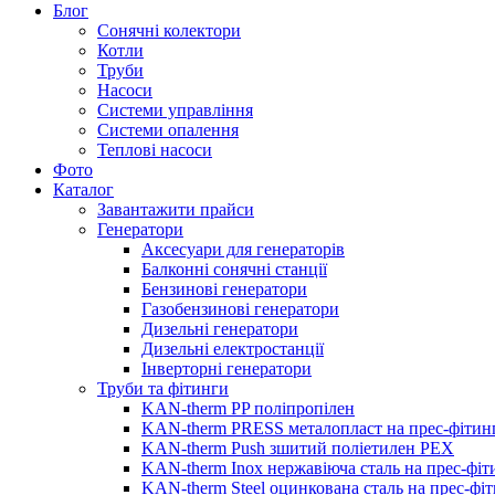
Блог
Сонячні колектори
Котли
Труби
Насоси
Системи управління
Системи опалення
Теплові насоси
Фото
Каталог
Завантажити прайси
Генератори
Аксесуари для генераторів
Балконні сонячні станції
Бензинові генератори
Газобензинові генератори
Дизельні генератори
Дизельні електростанції
Інверторні генератори
Труби та фітинги
KAN-therm PP поліпропілен
KAN-therm PRESS металопласт на прес-фітин
KAN-therm Push зшитий поліетилен PEX
KAN-therm Inox нержавіюча сталь на прес-фіт
KAN-therm Steel оцинкована сталь на прес-фі