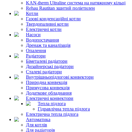
KAN-therm Ultraline система на натяжному кільці
Rehau Rautitan зшитий поліетилен
Котли
Газові конденсаційні котли
Твердопаливні котли
Електричні котли
Насоси
Водопостачання
Дренаж та каналізація
Опалення
Радіатори
Біметалеві радіатори
Дизайнерські радіатори
Сталеві радіатори
Внутрішньопідлогові конвектори
Природна конвекція
Примусова конвекція
Додаткове обладнання
Електричні конвектори
Тепла підлога
Гідравлічна тепла підлога
Електрична тепла підлога
Автоматика
Для котлів
Для радіаторів