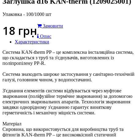
Заглушка d16 KAN-therm (1209025001)
Упаковка - 100/1000 шт
18
грн
Замовити
Опис
Характеристики
Система KAN-therm PP – це комплексна інсталяційна система,
що складається з труб та з'єднувачів, виготовлених із
поліпропілену PP-R.
Система знаходить широке застосування у санітарно-технічній
галузі, головним чином, у водопостачанні.
З'єднання елементів системи відбувається через муфтове
зварювання (поліфузійне термічне зварювання) за допомогою
електричних зварювальних апаратів. Технологія зварювання
завдяки однорідному з'єднанню гарантує виняткову
герметичність і механічну міцність системи.
Матеріал
Сировина, що використовується для виробництва труб та
фітингів KAN-therm PP – це високоякісний статичний