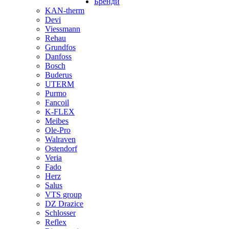
Бренди
KAN-therm
Devi
Viessmann
Rehau
Grundfos
Danfoss
Bosch
Buderus
UTERM
Purmo
Fancoil
K-FLEX
Meibes
Ole-Pro
Walraven
Ostendorf
Veria
Fado
Herz
Salus
VTS group
DZ Drazice
Schlosser
Reflex