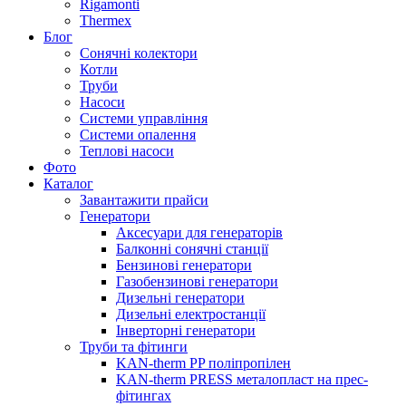
Rigamonti
Thermex
Блог
Сонячні колектори
Котли
Труби
Насоси
Системи управління
Системи опалення
Теплові насоси
Фото
Каталог
Завантажити прайси
Генератори
Аксесуари для генераторів
Балконні сонячні станції
Бензинові генератори
Газобензинові генератори
Дизельні генератори
Дизельні електростанції
Інверторні генератори
Труби та фітинги
KAN-therm PP поліпропілен
KAN-therm PRESS металопласт на прес-
фітингах