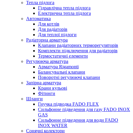
Тепла підлога
Гідравлічна тепла підлога
Електрична тепла підлога
Автоматика
Для котлів
Для радіаторів
Для теплої підлоги
Радіаторна арматура
Клапани радіаторних терморегуляторів
Комплекти підключення для радіаторів
Термостатичні елементи
Регулююча арматура
Арматура Rigamonti
Балансувальні клапани
Поворотні регулюючі клапани
Запірна арматура
Крани кульові
Фітинги
Шланги
Гнучка підводка FADO FLEX
Сильфонне підведення для газу FADO INOX
GAS
Сильфонне підведення для води FADO
INOX WATER
Сонячні колектори