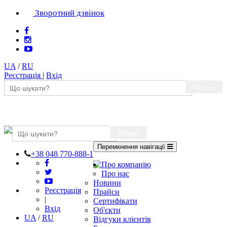
Зворотний дзвінок
UA
/
RU
Реєстрація
|
Вхід
Пошук
Пошук
Перемкнення навігації
+38 048 770-888-1
Про компанію
Про нас
Новини
Реєстрація
Прайси
|
Сертифікати
Вхід
Об'єкти
UA
/
RU
Відгуки клієнтів