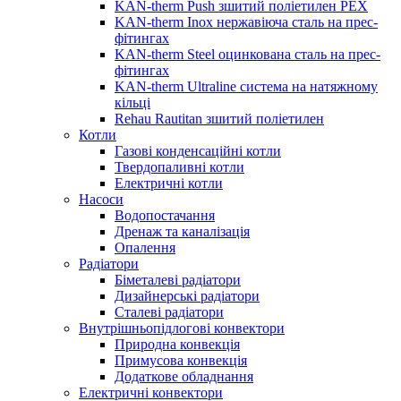
KAN-therm Push зшитий поліетилен PEX
KAN-therm Inox нержавіюча сталь на прес-
фітингах
KAN-therm Steel оцинкована сталь на прес-
фітингах
KAN-therm Ultraline система на натяжному
кільці
Rehau Rautitan зшитий поліетилен
Котли
Газові конденсаційні котли
Твердопаливні котли
Електричні котли
Насоси
Водопостачання
Дренаж та каналізація
Опалення
Радіатори
Біметалеві радіатори
Дизайнерські радіатори
Сталеві радіатори
Внутрішньопідлогові конвектори
Природна конвекція
Примусова конвекція
Додаткове обладнання
Електричні конвектори