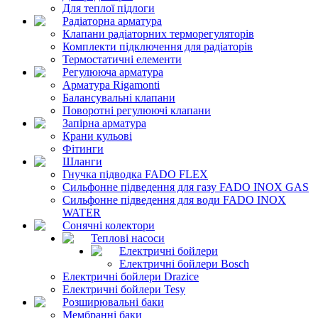
Для теплої підлоги
Радіаторна арматура
Клапани радіаторних терморегуляторів
Комплекти підключення для радіаторів
Термостатичні елементи
Регулююча арматура
Арматура Rigamonti
Балансувальні клапани
Поворотні регулюючі клапани
Запірна арматура
Крани кульові
Фітинги
Шланги
Гнучка підводка FADO FLEX
Сильфонне підведення для газу FADO INOX GAS
Сильфонне підведення для води FADO INOX
WATER
Сонячні колектори
Теплові насоси
Електричні бойлери
Електричні бойлери Bosch
Електричні бойлери Drazice
Електричні бойлери Tesy
Розширювальні баки
Мембранні баки