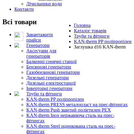
Лічильники води
Контакти
Всі товари
Головна
Каталог товарів
Завантажити
Труби та фітинги
прайси
KAN-therm PP поліпропілен
Генератори
Заглушка d16 KAN-therm
Аксесуари для
генераторів
Балконні сонячні станції
Бензинові генератори
Газобензинові генератори
Дизельні генератори
Дизельні електростанції
Інверторні генератори
Труби та фітинги
KAN-therm PP поліпропілен
KAN-therm PRESS металопласт на прес-фітингах
KAN-therm Push зшитий поліетилен PEX
KAN-therm Inox нержавіюча сталь на прес-
фітингах
KAN-therm Steel оцинкована сталь на прес-
фітингах