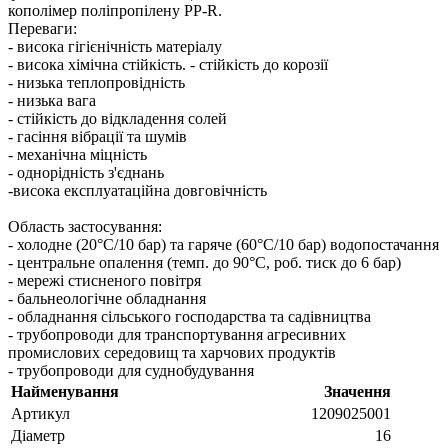
кополімер поліпропілену PP-R.
Переваги: ​​
- висока гігієнічність матеріалу
- висока хімічна стійкість. - стійкість до корозії
- низька теплопровідність
- низька вага
- стійкість до відкладення солей
- гасіння вібрації та шумів
- механічна міцність
- однорідність з'єднань
-висока експлуатаційна довговічність
Область застосування:
- холодне (20°C/10 бар) та гаряче (60°C/10 бар) водопостачання
- центральне опалення (темп. до 90°C, роб. тиск до 6 бар)
- мережі стисненого повітря
- бальнеологічне обладнання
- обладнання сільського господарства та садівництва
- трубопроводи для транспортування агресивних
промислових середовищ та харчових продуктів
- трубопроводи для суднобудування
Найменування
Значення
Артикул
1209025001
Діаметр
16