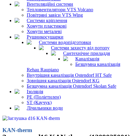
Вентиляційні системи
Тепловентилятори VTS Volcano
Повітряні завіси VTS Wing
Системи кріплення
Хомути пластикові
Хомути металеві
Рушникосушарки
Системи водопідготовки
Системи захисту від потопу
Сантехнічне приладдя
Каналізація
Безшумна каналізація
Rehau Raupiano
Внутрішня каналізація Ostendorf HT Safe
Зовнішня каналізація Ostendorf KG
Безшумна каналізація Ostendorf Skolan Safe
Ізоляція
PE (Поліетилен)
ST (Каучук)
Лічильники води
KAN-therm