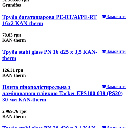
Grundfos
Труба багатошарова PE-RT/Al/PE-RT
Замовити
16x2 KAN-therm
78.83 грн
KAN-therm
Труба stabi glass PN 16 d25 х 3,5 KAN-
Замовити
therm
126.31 грн
KAN-therm
Плита пінополістирольна з
Замовити
ламінованою плівкою Tacker EPS100 038 (PS20)
30 мм KAN-therm
2 969.76 грн
KAN-therm
Замовити