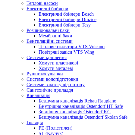
Теплові насоси
Електричні бойлери
Електричні бойлери Bosch
Електричні бойлери Drazice
Електричні бойлери Tesy
Розширювальні баки
Мембранні баки
Вентиляційні системи
Тепловентилятори VTS Volcano
Повітряні завіси VTS Wing
Системи кріплення
Хомути пластикові
Хомути металеві
Рушникосушарки
Системи водопідготовки
Системи захисту від потопу
Сантехнічне приладдя
Каналізація
Безшумна каналізація Rehau Raupiano
Внутрішня каналізація Ostendorf HT Safe
Зовнішня каналізація Ostendorf KG
Безшумна каналізація Ostendorf Skolan Safe
Ізоляція
PE (Поліетилен)
ST (Каучук)