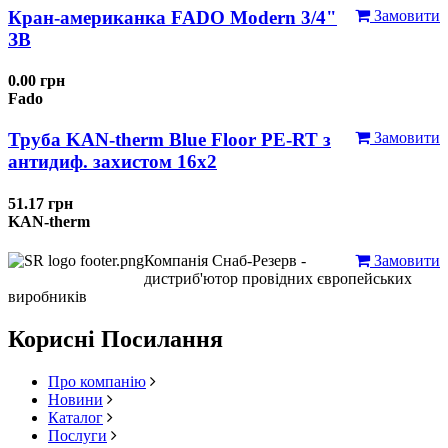
Кран-американка FADO Modern 3/4"
Замовити
ЗВ
0.00 грн
Fado
Труба KAN-therm Blue Floor PE-RT з
Замовити
антидиф. захистом 16х2
51.17 грн
KAN-therm
Компанія Снаб-Резерв -
Замовити
дистриб'ютор провідних європейських
виробників
Корисні Посилання
Про компанію
Новини
Каталог
Послуги