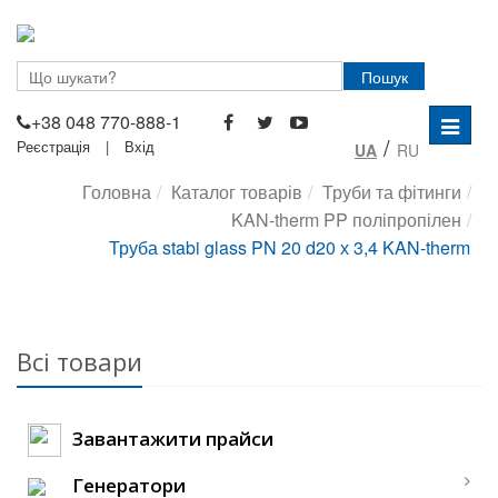
Пошук
+38 048 770-888-1
Перем
/
Реєстрація
|
Вхід
UA
RU
навігац
Головна
Каталог товарів
Труби та фітинги
KAN-therm PP поліпропілен
Труба stabi glass PN 20 d20 х 3,4 KAN-therm
Всі товари
Завантажити прайси
Генератори