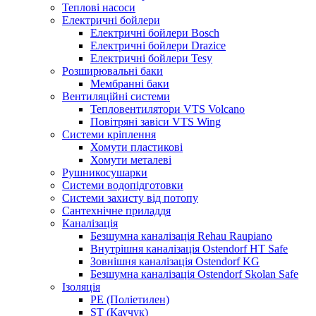
Теплові насоси
Електричні бойлери
Електричні бойлери Bosch
Електричні бойлери Drazice
Електричні бойлери Tesy
Розширювальні баки
Мембранні баки
Вентиляційні системи
Тепловентилятори VTS Volcano
Повітряні завіси VTS Wing
Системи кріплення
Хомути пластикові
Хомути металеві
Рушникосушарки
Системи водопідготовки
Системи захисту від потопу
Сантехнічне приладдя
Каналізація
Безшумна каналізація Rehau Raupiano
Внутрішня каналізація Ostendorf HT Safe
Зовнішня каналізація Ostendorf KG
Безшумна каналізація Ostendorf Skolan Safe
Ізоляція
PE (Поліетилен)
ST (Каучук)