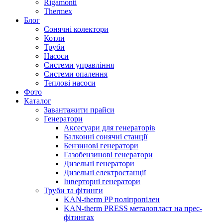
Rigamonti
Thermex
Блог
Сонячні колектори
Котли
Труби
Насоси
Системи управління
Системи опалення
Теплові насоси
Фото
Каталог
Завантажити прайси
Генератори
Аксесуари для генераторів
Балконні сонячні станції
Бензинові генератори
Газобензинові генератори
Дизельні генератори
Дизельні електростанції
Інверторні генератори
Труби та фітинги
KAN-therm PP поліпропілен
KAN-therm PRESS металопласт на прес-
фітингах