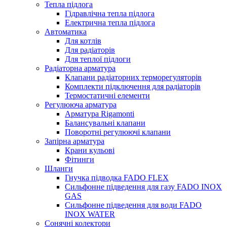
Тепла підлога
Гідравлічна тепла підлога
Електрична тепла підлога
Автоматика
Для котлів
Для радіаторів
Для теплої підлоги
Радіаторна арматура
Клапани радіаторних терморегуляторів
Комплекти підключення для радіаторів
Термостатичні елементи
Регулююча арматура
Арматура Rigamonti
Балансувальні клапани
Поворотні регулюючі клапани
Запірна арматура
Крани кульові
Фітинги
Шланги
Гнучка підводка FADO FLEX
Сильфонне підведення для газу FADO INOX
GAS
Сильфонне підведення для води FADO
INOX WATER
Сонячні колектори