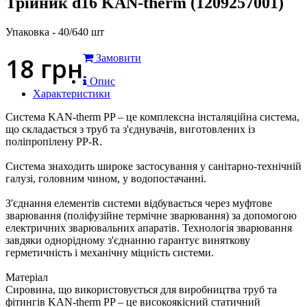
Трійник d16 KAN-therm (1209257001)
Упаковка - 40/640 шт
18
грн
Замовити
Опис
Характеристики
Система KAN-therm PP – це комплексна інсталяційна система,
що складається з труб та з'єднувачів, виготовлених із
поліпропілену PP-R.
Система знаходить широке застосування у санітарно-технічній
галузі, головним чином, у водопостачанні.
З'єднання елементів системи відбувається через муфтове
зварювання (поліфузійне термічне зварювання) за допомогою
електричних зварювальних апаратів. Технологія зварювання
завдяки однорідному з'єднанню гарантує виняткову
герметичність і механічну міцність системи.
Матеріал
Сировина, що використовується для виробництва труб та
фітингів KAN-therm PP – це високоякісний статичний