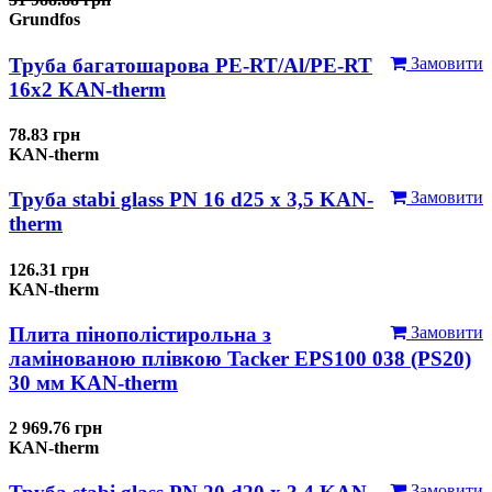
Grundfos
Труба багатошарова PE-RT/Al/PE-RT
Замовити
16x2 KAN-therm
78.83 грн
KAN-therm
Труба stabi glass PN 16 d25 х 3,5 KAN-
Замовити
therm
126.31 грн
KAN-therm
Плита пінополістирольна з
Замовити
ламінованою плівкою Tacker EPS100 038 (PS20)
30 мм KAN-therm
2 969.76 грн
KAN-therm
Замовити