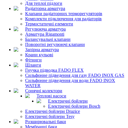
Для теплої підлоги
Радіаторна арматура
Клапани радіаторних терморегуляторів
Комплекти підключення для радіаторів
Термостатичні елементи
Регулююча арматура
Арматура Rigamonti
Балансувальні клапани
Поворотні регулюючі клапани
Запірна арматура
Крани кульові
Фітинги
Шланги
Гнучка підводка FADO FLEX
Сильфонне підведення для газу FADO INOX GAS
Сильфонне підведення для води FADO INOX
WATER
Сонячні колектори
Теплові насоси
Електричні бойлери
Електричні бойлери Bosch
Електричні бойлери Drazice
Електричні бойлери Tesy
Розширювальні баки
Мембранні баки