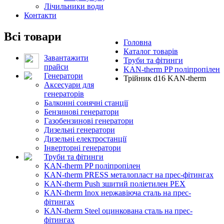
Лічильники води
Контакти
Всі товари
Головна
Каталог товарів
Завантажити
Труби та фітинги
прайси
KAN-therm PP поліпропілен
Генератори
Трійник d16 KAN-therm
Аксесуари для
генераторів
Балконні сонячні станції
Бензинові генератори
Газобензинові генератори
Дизельні генератори
Дизельні електростанції
Інверторні генератори
Труби та фітинги
KAN-therm PP поліпропілен
KAN-therm PRESS металопласт на прес-фітингах
KAN-therm Push зшитий поліетилен PEX
KAN-therm Inox нержавіюча сталь на прес-
фітингах
KAN-therm Steel оцинкована сталь на прес-
фітингах