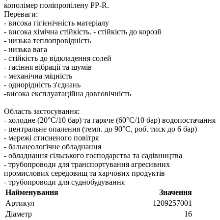
кополімер поліпропілену PP-R.
Переваги: ​​
- висока гігієнічність матеріалу
- висока хімічна стійкість. - стійкість до корозії
- низька теплопровідність
- низька вага
- стійкість до відкладення солей
- гасіння вібрації та шумів
- механічна міцність
- однорідність з'єднань
-висока експлуатаційна довговічність
Область застосування:
- холодне (20°C/10 бар) та гаряче (60°C/10 бар) водопостачання
- центральне опалення (темп. до 90°C, роб. тиск до 6 бар)
- мережі стисненого повітря
- бальнеологічне обладнання
- обладнання сільського господарства та садівництва
- трубопроводи для транспортування агресивних
промислових середовищ та харчових продуктів
- трубопроводи для суднобудування
Найменування
Значення
Артикул
1209257001
Діаметр
16