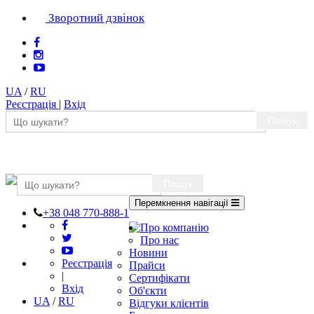
Зворотний дзвінок
UA
/
RU
Реєстрація
|
Вхід
Пошук
Пошук
Перемкнення навігації
+38 048 770-888-1
Про компанію
Про нас
Новини
Реєстрація
Прайси
|
Сертифікати
Вхід
Об'єкти
UA
/
RU
Відгуки клієнтів