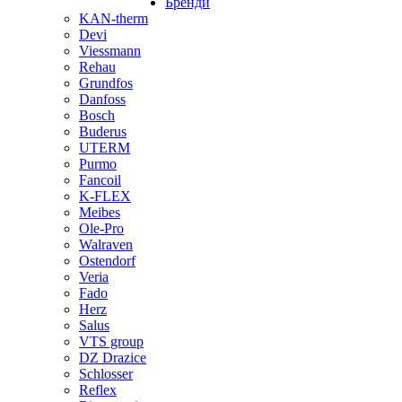
Бренди
KAN-therm
Devi
Viessmann
Rehau
Grundfos
Danfoss
Bosch
Buderus
UTERM
Purmo
Fancoil
K-FLEX
Meibes
Ole-Pro
Walraven
Ostendorf
Veria
Fado
Herz
Salus
VTS group
DZ Drazice
Schlosser
Reflex