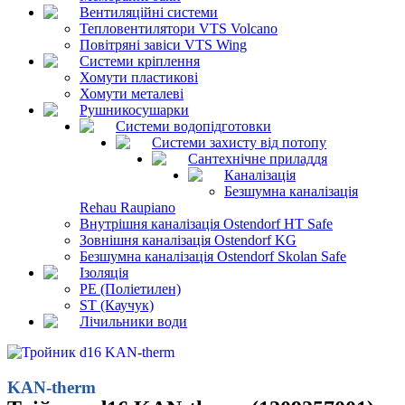
Вентиляційні системи
Тепловентилятори VTS Volcano
Повітряні завіси VTS Wing
Системи кріплення
Хомути пластикові
Хомути металеві
Рушникосушарки
Системи водопідготовки
Системи захисту від потопу
Сантехнічне приладдя
Каналізація
Безшумна каналізація
Rehau Raupiano
Внутрішня каналізація Ostendorf HT Safe
Зовнішня каналізація Ostendorf KG
Безшумна каналізація Ostendorf Skolan Safe
Ізоляція
PE (Поліетилен)
ST (Каучук)
Лічильники води
KAN-therm