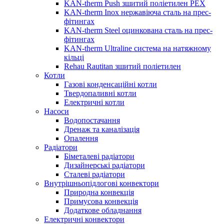
KAN-therm Push зшитий поліетилен PEX
KAN-therm Inox нержавіюча сталь на прес-
фітингах
KAN-therm Steel оцинкована сталь на прес-
фітингах
KAN-therm Ultraline система на натяжному
кільці
Rehau Rautitan зшитий поліетилен
Котли
Газові конденсаційні котли
Твердопаливні котли
Електричні котли
Насоси
Водопостачання
Дренаж та каналізація
Опалення
Радіатори
Біметалеві радіатори
Дизайнерські радіатори
Сталеві радіатори
Внутрішньопідлогові конвектори
Природна конвекція
Примусова конвекція
Додаткове обладнання
Електричні конвектори