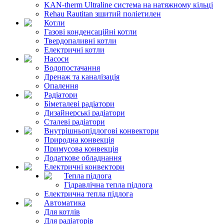
KAN-therm Ultraline система на натяжному кільці
Rehau Rautitan зшитий поліетилен
Котли
Газові конденсаційні котли
Твердопаливні котли
Електричні котли
Насоси
Водопостачання
Дренаж та каналізація
Опалення
Радіатори
Біметалеві радіатори
Дизайнерські радіатори
Сталеві радіатори
Внутрішньопідлогові конвектори
Природна конвекція
Примусова конвекція
Додаткове обладнання
Електричні конвектори
Тепла підлога
Гідравлічна тепла підлога
Електрична тепла підлога
Автоматика
Для котлів
Для радіаторів