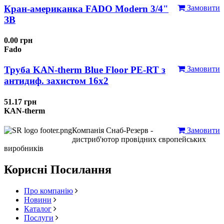
Кран-американка FADO Modern 3/4"
Замовити
ЗВ
0.00 грн
Fado
Труба KAN-therm Blue Floor PE-RT з
Замовити
антидиф. захистом 16х2
51.17 грн
KAN-therm
Компанія Снаб-Резерв -
Замовити
дистриб'ютор провідних європейських
виробників
Корисні Посилання
Про компанію
Новини
Каталог
Послуги