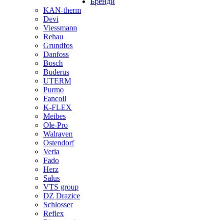
Бренди
KAN-therm
Devi
Viessmann
Rehau
Grundfos
Danfoss
Bosch
Buderus
UTERM
Purmo
Fancoil
K-FLEX
Meibes
Ole-Pro
Walraven
Ostendorf
Veria
Fado
Herz
Salus
VTS group
DZ Drazice
Schlosser
Reflex