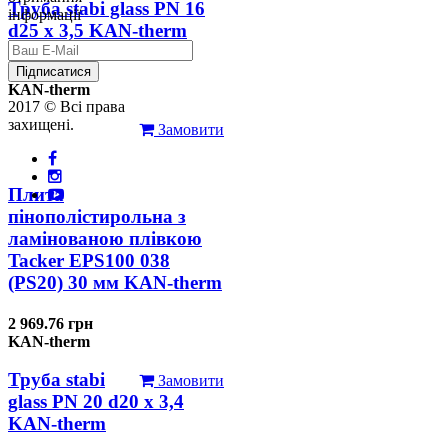
Труба stabi glass PN 16
інформації
d25 х 3,5 KAN-therm
126.31 грн
Підписатися
KAN-therm
2017 © Всі права
захищені.
Замовити
Плита
пінополістирольна з
ламінованою плівкою
Tacker EPS100 038
(PS20) 30 мм KAN-therm
2 969.76 грн
KAN-therm
Труба stabi
Замовити
glass PN 20 d20 х 3,4
KAN-therm