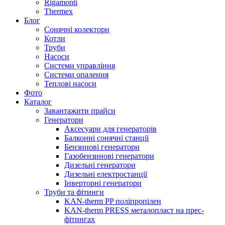
Rigamonti
Thermex
Блог
Сонячні колектори
Котли
Труби
Насоси
Системи управління
Системи опалення
Теплові насоси
Фото
Каталог
Завантажити прайси
Генератори
Аксесуари для генераторів
Балконні сонячні станції
Бензинові генератори
Газобензинові генератори
Дизельні генератори
Дизельні електростанції
Інверторні генератори
Труби та фітинги
KAN-therm PP поліпропілен
KAN-therm PRESS металопласт на прес-
фітингах