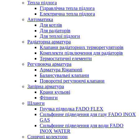
Тепла підлога
Гідравлічна тепла підлога
Електрична тепла підлога
Автоматика
Для котлів
Для радіаторів
Для теплої підлоги
Радіаторна арматура
Клапани радіаторних терморегуляторів
Комплекти підключення для радіаторів
Термостатичні елементи
Регулююча арматура
Арматура Rigamonti
Балансувальні клапани
Поворотні регулюючі клапани
Запірна арматура
Крани кульові
Фітинги
Шланги
Гнучка підводка FADO FLEX
Сильфонне підведення для газу FADO INOX
GAS
Сильфонне підведення для води FADO
INOX WATER
Сонячні колектори