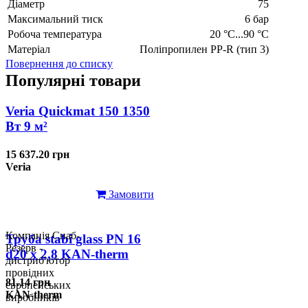
Діаметр
75
Максимальний тиск
6 бар
Робоча температура
20 °C...90 °C
Матеріал
Поліпропилен PP-R (тип 3)
Повернення до списку
Популярні товари
Veria Quickmat 150 1350
Вт 9 м²
15 637.20 грн
Veria
Замовити
Компанія Снаб-
Труба stabi glass PN 16
Резерв -
d20 х 2,8 KAN-therm
дистриб'ютор
провідних
81.14 грн
європейських
KAN-therm
виробників