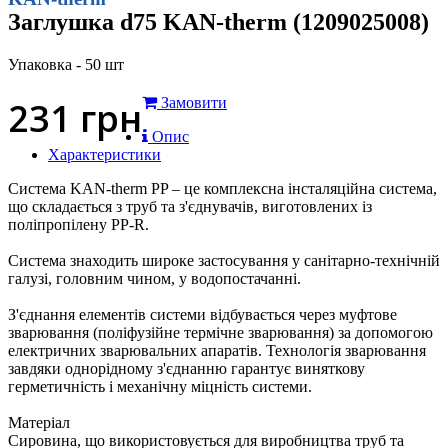
Заглушка d75 KAN-therm (1209025008)
Упаковка - 50 шт
231
грн
Замовити
Опис
Характеристики
Система KAN-therm PP – це комплексна інсталяційна система,
що складається з труб та з'єднувачів, виготовлених із
поліпропілену PP-R.
Система знаходить широке застосування у санітарно-технічній
галузі, головним чином, у водопостачанні.
З'єднання елементів системи відбувається через муфтове
зварювання (поліфузійне термічне зварювання) за допомогою
електричних зварювальних апаратів. Технологія зварювання
завдяки однорідному з'єднанню гарантує виняткову
герметичність і механічну міцність системи.
Матеріал
Сировина, що використовується для виробництва труб та