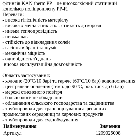
фітингів KAN-therm PP – це високоякісний статичний
кополімер поліпропілену PP-R.
Переваги: ​​
- висока гігієнічність матеріалу
- висока хімічна стійкість. - стійкість до корозії
- низька теплопровідність
- низька вага
- стійкість до відкладення солей
- гасіння вібрації та шумів
- механічна міцність
- однорідність з'єднань
-висока експлуатаційна довговічність
Область застосування:
- холодне (20°C/10 бар) та гаряче (60°C/10 бар) водопостачання
- центральне опалення (темп. до 90°C, роб. тиск до 6 бар)
- мережі стисненого повітря
- бальнеологічне обладнання
- обладнання сільського господарства та садівництва
- трубопроводи для транспортування агресивних
промислових середовищ та харчових продуктів
- трубопроводи для суднобудування
Найменування
Значення
Артикул
1209025008