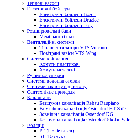
Теплові насоси
Електричні бойлери
Електричні бойлери Bosch
Електричні бойлери Drazice
Електричні бойлери Tesy
Розширювальні баки
Мембранні баки
Вентиляційні системи
Тепловентилятори VTS Volcano
Повітряні завіси VTS Wing
Системи кріплення
Хомути пластикові
Хомути металеві
Рушникосушарки
Системи водопідготовки
Системи захисту від потопу
Сантехнічне приладдя
Каналізація
Безшумна каналізація Rehau Raupiano
Внутрішня каналізація Ostendorf HT Safe
Зовнішня каналізація Ostendorf KG
Безшумна каналізація Ostendorf Skolan Safe
Ізоляція
PE (Поліетилен)
ST (Каучук)