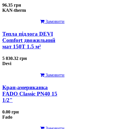
96.35 грн
KAN-therm
Замовити
Тепла підлога DEVI
Comfort двожильний
мат 150T 1.5 м²
5 830.32 грн
Devi
Замовити
Кран-американка
FADO Classic PN40 15
1/2"
0.00 грн
Fado
Замовити