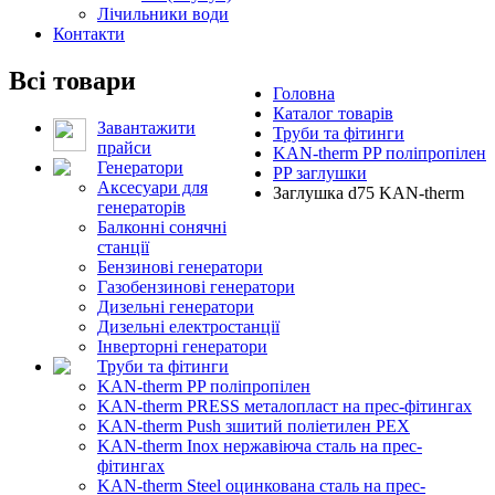
Лічильники води
Контакти
Всі товари
Головна
Каталог товарів
Завантажити
Труби та фітинги
прайси
KAN-therm PP поліпропілен
Генератори
PP заглушки
Аксесуари для
Заглушка d75 KAN-therm
генераторів
Балконні сонячні
станції
Бензинові генератори
Газобензинові генератори
Дизельні генератори
Дизельні електростанції
Інверторні генератори
Труби та фітинги
KAN-therm PP поліпропілен
KAN-therm PRESS металопласт на прес-фітингах
KAN-therm Push зшитий поліетилен PEX
KAN-therm Inox нержавіюча сталь на прес-
фітингах
KAN-therm Steel оцинкована сталь на прес-