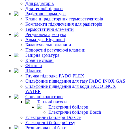
Для радіаторів
Для теплої підлоги
Радіаторна арматура
Клапани радіаторних терморегуляторів
Комплекти підключення для радіаторів
Термостатичні елементи
Регулююча арматура
Арматура Rigamonti
Балансувальні клапани
Поворотні регулюючі клапани
Запірна арматура
Крани кульові
Фітинги
Шланги
Гнучка підводка FADO FLEX
Сильфонне підведення для газу FADO INOX GAS
Сильфонне підведення для води FADO INOX
WATER
Сонячні колектори
Теплові насоси
Електричні бойлери
Електричні бойлери Bosch
Електричні бойлери Drazice
Електричні бойлери Tesy
Розширювальні баки