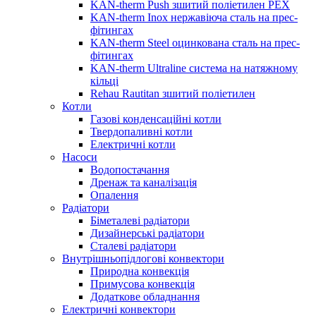
KAN-therm Push зшитий поліетилен PEX
KAN-therm Inox нержавіюча сталь на прес-
фітингах
KAN-therm Steel оцинкована сталь на прес-
фітингах
KAN-therm Ultraline система на натяжному
кільці
Rehau Rautitan зшитий поліетилен
Котли
Газові конденсаційні котли
Твердопаливні котли
Електричні котли
Насоси
Водопостачання
Дренаж та каналізація
Опалення
Радіатори
Біметалеві радіатори
Дизайнерські радіатори
Сталеві радіатори
Внутрішньопідлогові конвектори
Природна конвекція
Примусова конвекція
Додаткове обладнання
Електричні конвектори