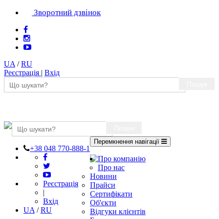
Зворотний дзвінок
UA
/
RU
Реєстрація
|
Вхід
Пошук
Пошук
Перемкнення навігації
+38 048 770-888-1
Про компанію
Про нас
Новини
Реєстрація
Прайси
|
Сертифікати
Вхід
Об'єкти
UA
/
RU
Відгуки клієнтів