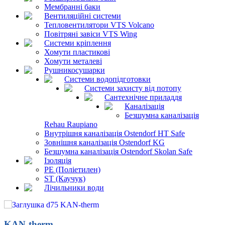
Мембранні баки
Вентиляційні системи
Тепловентилятори VTS Volcano
Повітряні завіси VTS Wing
Системи кріплення
Хомути пластикові
Хомути металеві
Рушникосушарки
Системи водопідготовки
Системи захисту від потопу
Сантехнічне приладдя
Каналізація
Безшумна каналізація
Rehau Raupiano
Внутрішня каналізація Ostendorf HT Safe
Зовнішня каналізація Ostendorf KG
Безшумна каналізація Ostendorf Skolan Safe
Ізоляція
PE (Поліетилен)
ST (Каучук)
Лічильники води
KAN-therm