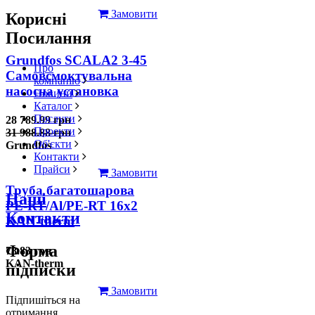
Замовити
Корисні
Посилання
Grundfos SCALA2 3-45
Про
Самовсмоктувальна
компанію
насосна установка
Новини
Каталог
Послуги
28 789.99 грн
Проекти
31 988.88 грн
Об'єкти
Grundfos
Контакти
Прайси
Замовити
Труба багатошарова
Наші
PE-RT/Al/PE-RT 16x2
Контакти
KAN-therm
Форма
78.83 грн
KAN-therm
підписки
Замовити
Підпишіться на
отримання