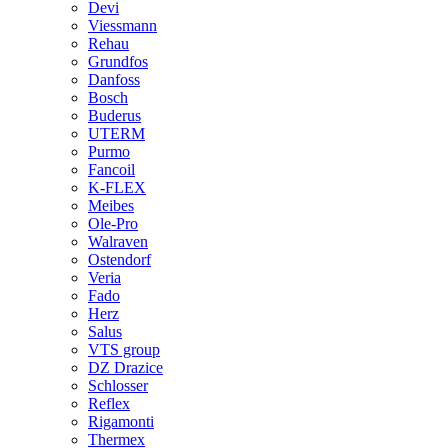
Devi
Viessmann
Rehau
Grundfos
Danfoss
Bosch
Buderus
UTERM
Purmo
Fancoil
K-FLEX
Meibes
Ole-Pro
Walraven
Ostendorf
Veria
Fado
Herz
Salus
VTS group
DZ Drazice
Schlosser
Reflex
Rigamonti
Thermex