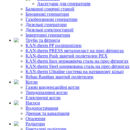
Аксесуари для генераторів
Балконні сонячні станції
Бензинові генератори
Газобензинові генератори
Дизельні генератори
Дизельні електростанції
Інверторні генератори
Труби та фітинги
KAN-therm PP поліпропілен
KAN-therm PRESS металопласт на прес-фітингах
KAN-therm Push зшитий поліетилен PEX
KAN-therm Inox нержавіюча сталь на прес-фітингах
KAN-therm Steel оцинкована сталь на прес-фітингах
KAN-therm Ultraline система на натяжному кільці
Rehau Rautitan зшитий поліетилен
Котли
Газові конденсаційні котли
Твердопаливні котли
Електричні котли
Насоси
Водопостачання
Дренаж та каналізація
Опалення
Радіатори
Біметалеві радіатори