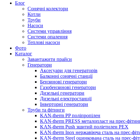
Блог
Сонячні колектори
Котли
Труби
Насоси
Системи управління
Системи опалення
Теплові насоси
Фото
Каталог
Завантажити прайси
Генератори
Аксесуари для генераторів
Балконні сонячні станції
Бензинові генератори
Газобензинові генератори
Дизельні генератори
Дизельні електростанції
Інверторні генератори
Труби та фітинги
KAN-therm PP поліпропілен
KAN-therm PRESS металопласт на прес-фітин
KAN-therm Push зшитий поліетилен PEX
KAN-therm Inox нержавіюча сталь на прес-фіт
KAN-therm Steel оцинкована сталь на прес-фі