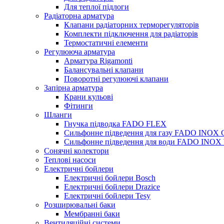
Для теплої підлоги
Радіаторна арматура
Клапани радіаторних терморегуляторів
Комплекти підключення для радіаторів
Термостатичні елементи
Регулююча арматура
Арматура Rigamonti
Балансувальні клапани
Поворотні регулюючі клапани
Запірна арматура
Крани кульові
Фітинги
Шланги
Гнучка підводка FADO FLEX
Сильфонне підведення для газу FADO INOX
Сильфонне підведення для води FADO INO
Сонячні колектори
Теплові насоси
Електричні бойлери
Електричні бойлери Bosch
Електричні бойлери Drazice
Електричні бойлери Tesy
Розширювальні баки
Мембранні баки
Вентиляційні системи