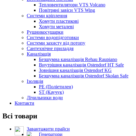
Тепловентилятори VTS Volcano
Повітряні завіси VTS Wing
Системи кріплення
Хомути пластикові
Хомути металеві
Рушникосушарки
Системи водопідготовки
Системи захисту від потопу
Сантехнічне приладдя
Каналізація
Безшумна каналізація Rehau Raupiano
Внутрішня каналізація Ostendorf HT Safe
Зовнішня каналізація Ostendorf KG
Безшумна каналізація Ostendorf Skolan Safe
Ізоляція
PE (Поліетилен)
ST (Каучук)
Лічильники води
Контакти
Всі товари
Завантажити прайси
Генератори