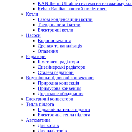
KAN-therm Ultraline система на натяжному кіл
Rehau Rautitan зшитий поліетилен
Котли
Газові конденсаційні котли
Твердопаливні котли
Електричні котли
Насоси
Водопостачання
Дренаж та каналізація
Опалення
Радіатори
Біметалеві радіатори
Дизайнерські радіатори
Сталеві радіатори
Внутрішньопідлогові конвектори
Природна конвекція
Примусова конвекція
Додаткове обладнання
Електричні конвектори
Тепла підлога
Гідравлічна тепла підлога
Електрична тепла підлога
Автоматика
Для котлів
Для радіаторів