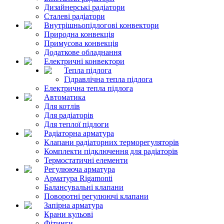
Дизайнерські радіатори
Сталеві радіатори
Внутрішньопідлогові конвектори
Природна конвекція
Примусова конвекція
Додаткове обладнання
Електричні конвектори
Тепла підлога
Гідравлічна тепла підлога
Електрична тепла підлога
Автоматика
Для котлів
Для радіаторів
Для теплої підлоги
Радіаторна арматура
Клапани радіаторних терморегуляторів
Комплекти підключення для радіаторів
Термостатичні елементи
Регулююча арматура
Арматура Rigamonti
Балансувальні клапани
Поворотні регулюючі клапани
Запірна арматура
Крани кульові
Фітинги