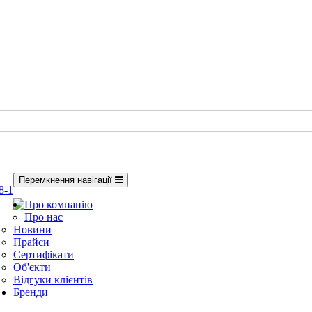
Перемкнення навігації
8-1
Про компанію
Про нас
Новини
Прайси
Сертифікати
Об'єкти
Відгуки клієнтів
Бренди