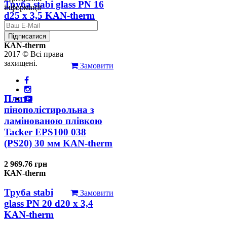
Труба stabi glass PN 16
інформації
d25 х 3,5 KAN-therm
126.31 грн
Підписатися
KAN-therm
2017 © Всі права
захищені.
Замовити
Плита
пінополістирольна з
ламінованою плівкою
Tacker EPS100 038
(PS20) 30 мм KAN-therm
2 969.76 грн
KAN-therm
Труба stabi
Замовити
glass PN 20 d20 х 3,4
KAN-therm