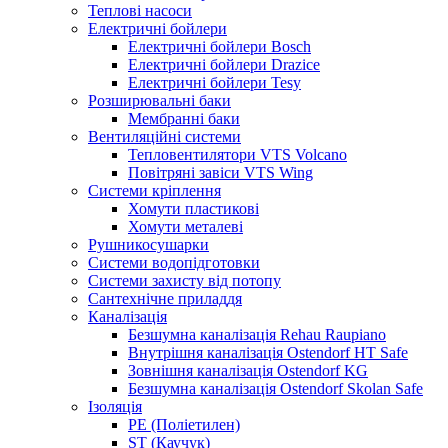
Теплові насоси
Електричні бойлери
Електричні бойлери Bosch
Електричні бойлери Drazice
Електричні бойлери Tesy
Розширювальні баки
Мембранні баки
Вентиляційні системи
Тепловентилятори VTS Volcano
Повітряні завіси VTS Wing
Системи кріплення
Хомути пластикові
Хомути металеві
Рушникосушарки
Системи водопідготовки
Системи захисту від потопу
Сантехнічне приладдя
Каналізація
Безшумна каналізація Rehau Raupiano
Внутрішня каналізація Ostendorf HT Safe
Зовнішня каналізація Ostendorf KG
Безшумна каналізація Ostendorf Skolan Safe
Ізоляція
PE (Поліетилен)
ST (Каучук)