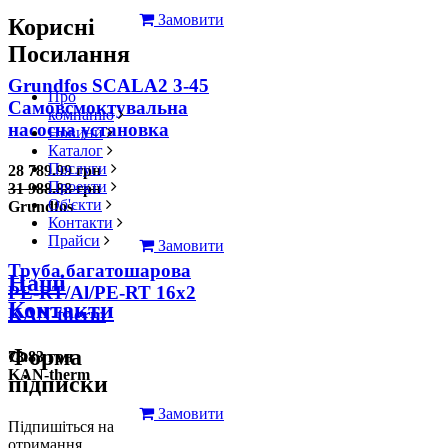
Замовити
Корисні
Посилання
Grundfos SCALA2 3-45
Про
Самовсмоктувальна
компанію
насосна установка
Новини
Каталог
Послуги
28 789.99 грн
Проекти
31 988.88 грн
Об'єкти
Grundfos
Контакти
Прайси
Замовити
Труба багатошарова
Наші
PE-RT/Al/PE-RT 16x2
Контакти
KAN-therm
Форма
78.83 грн
KAN-therm
підписки
Замовити
Підпишіться на
отримання