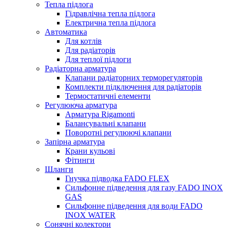
Тепла підлога
Гідравлічна тепла підлога
Електрична тепла підлога
Автоматика
Для котлів
Для радіаторів
Для теплої підлоги
Радіаторна арматура
Клапани радіаторних терморегуляторів
Комплекти підключення для радіаторів
Термостатичні елементи
Регулююча арматура
Арматура Rigamonti
Балансувальні клапани
Поворотні регулюючі клапани
Запірна арматура
Крани кульові
Фітинги
Шланги
Гнучка підводка FADO FLEX
Сильфонне підведення для газу FADO INOX
GAS
Сильфонне підведення для води FADO
INOX WATER
Сонячні колектори