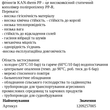
фітингів KAN-therm PP – це високоякісний статичний
кополімер поліпропілену PP-R.
Переваги: ​​
- висока гігієнічність матеріалу
- висока хімічна стійкість. - стійкість до корозії
- низька теплопровідність
- низька вага
- стійкість до відкладення солей
- гасіння вібрації та шумів
- механічна міцність
- однорідність з'єднань
-висока експлуатаційна довговічність
Область застосування:
- холодне (20°C/10 бар) та гаряче (60°C/10 бар) водопостачання
- центральне опалення (темп. до 90°C, роб. тиск до 6 бар)
- мережі стисненого повітря
- бальнеологічне обладнання
- обладнання сільського господарства та садівництва
- трубопроводи для транспортування агресивних
промислових середовищ та харчових продуктів
- трубопроводи для суднобудування
Найменування
Значення
Артикул
1209257005