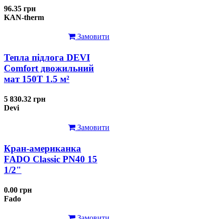
96.35 грн
KAN-therm
Замовити
Тепла підлога DEVI
Comfort двожильний
мат 150T 1.5 м²
5 830.32 грн
Devi
Замовити
Кран-американка
FADO Classic PN40 15
1/2"
0.00 грн
Fado
Замовити