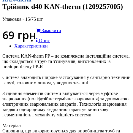
Трійник d40 KAN-therm (1209257005)
Упаковка - 15/75 шт
69
грн
Замовити
Опис
Характеристики
Система KAN-therm PP – це комплексна інсталяційна система,
що складається з труб та з'єднувачів, виготовлених із
поліпропілену PP-R.
Система знаходить широке застосування у санітарно-технічній
галузі, головним чином, у водопостачанні.
З'єднання елементів системи відбувається через муфтове
зварювання (поліфузійне термічне зварювання) за допомогою
електричних зварювальних апаратів. Технологія зварювання
завдяки однорідному з'єднанню гарантує виняткову
герметичність і механічну міцність системи.
Матеріал
Сировина, що використовується для виробництва труб та