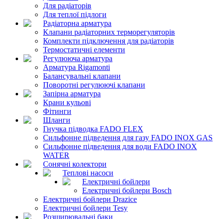
Для радіаторів
Для теплої підлоги
Радіаторна арматура
Клапани радіаторних терморегуляторів
Комплекти підключення для радіаторів
Термостатичні елементи
Регулююча арматура
Арматура Rigamonti
Балансувальні клапани
Поворотні регулюючі клапани
Запірна арматура
Крани кульові
Фітинги
Шланги
Гнучка підводка FADO FLEX
Сильфонне підведення для газу FADO INOX GAS
Сильфонне підведення для води FADO INOX
WATER
Сонячні колектори
Теплові насоси
Електричні бойлери
Електричні бойлери Bosch
Електричні бойлери Drazice
Електричні бойлери Tesy
Розширювальні баки