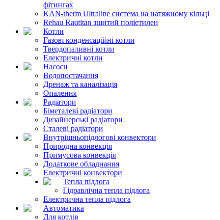
фітингах
KAN-therm Ultraline система на натяжному кільці
Rehau Rautitan зшитий поліетилен
Котли
Газові конденсаційні котли
Твердопаливні котли
Електричні котли
Насоси
Водопостачання
Дренаж та каналізація
Опалення
Радіатори
Біметалеві радіатори
Дизайнерські радіатори
Сталеві радіатори
Внутрішньопідлогові конвектори
Природна конвекція
Примусова конвекція
Додаткове обладнання
Електричні конвектори
Тепла підлога
Гідравлічна тепла підлога
Електрична тепла підлога
Автоматика
Для котлів