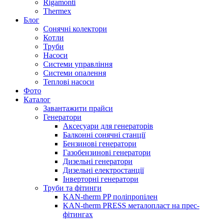
Rigamonti
Thermex
Блог
Сонячні колектори
Котли
Труби
Насоси
Системи управління
Системи опалення
Теплові насоси
Фото
Каталог
Завантажити прайси
Генератори
Аксесуари для генераторів
Балконні сонячні станції
Бензинові генератори
Газобензинові генератори
Дизельні генератори
Дизельні електростанції
Інверторні генератори
Труби та фітинги
KAN-therm PP поліпропілен
KAN-therm PRESS металопласт на прес-
фітингах