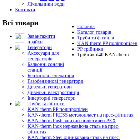
Лічильники води
Контакти
Всі товари
Головна
Каталог товарів
Завантажити
Труби та фітинги
прайси
KAN-therm PP поліпропілен
Генератори
PP трійники
Аксесуари для
Трійник d40 KAN-therm
генераторів
Балконні сонячні
станції
Бензинові генератори
Газобензинові генератори
Дизельні генератори
Дизельні електростанції
Інверторні генератори
Труби та фітинги
KAN-therm PP поліпропілен
KAN-therm PRESS металопласт на прес-фітингах
KAN-therm Push зшитий поліетилен PEX
KAN-therm Inox нержавіюча сталь на прес-
фітингах
KAN-therm Steel оцинкована сталь на прес-