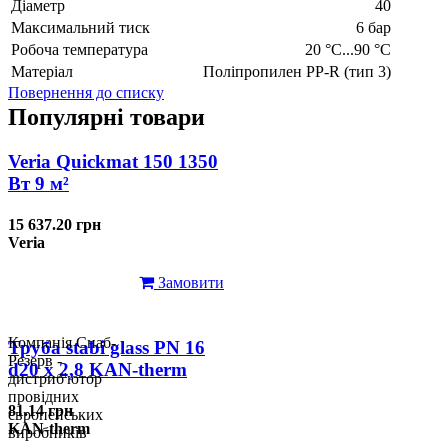
Діаметр
40
Максимальний тиск
6 бар
Робоча температура
20 °C...90 °C
Матеріал
Поліпропилен PP-R (тип 3)
Повернення до списку
Популярні товари
Veria Quickmat 150 1350
Вт 9 м²
15 637.20 грн
Veria
Замовити
Компанія Снаб-
Труба stabi glass PN 16
Резерв -
d20 х 2,8 KAN-therm
дистриб'ютор
провідних
81.14 грн
європейських
KAN-therm
виробників