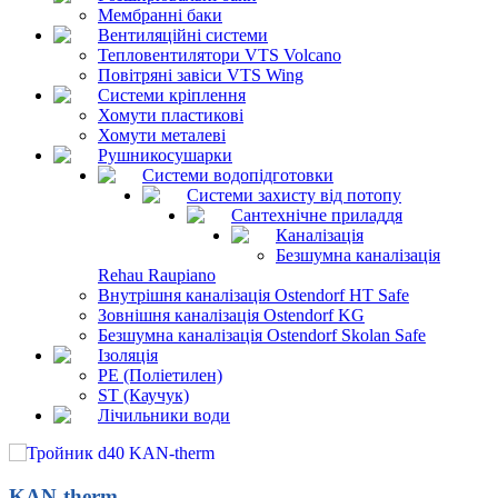
Мембранні баки
Вентиляційні системи
Тепловентилятори VTS Volcano
Повітряні завіси VTS Wing
Системи кріплення
Хомути пластикові
Хомути металеві
Рушникосушарки
Системи водопідготовки
Системи захисту від потопу
Сантехнічне приладдя
Каналізація
Безшумна каналізація
Rehau Raupiano
Внутрішня каналізація Ostendorf HT Safe
Зовнішня каналізація Ostendorf KG
Безшумна каналізація Ostendorf Skolan Safe
Ізоляція
PE (Поліетилен)
ST (Каучук)
Лічильники води
KAN-therm