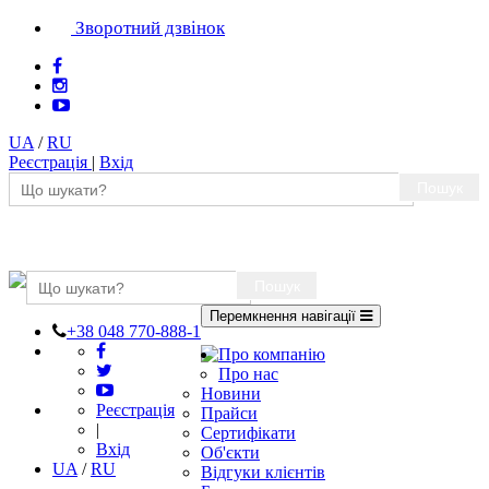
Зворотний дзвінок
UA
/
RU
Реєстрація
|
Вхід
Пошук
Пошук
Перемкнення навігації
+38 048 770-888-1
Про компанію
Про нас
Новини
Реєстрація
Прайси
|
Сертифікати
Вхід
Об'єкти
UA
/
RU
Відгуки клієнтів