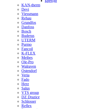
Бренди
KAN-therm
Devi
Viessmann
Rehau
Grundfos
Danfoss
Bosch
Buderus
UTERM
Purmo
Fancoil
K-FLEX
Meibes
Ole-Pro
Walraven
Ostendorf
Veria
Fado
Herz
Salus
VTS group
DZ Drazice
Schlosser
Reflex