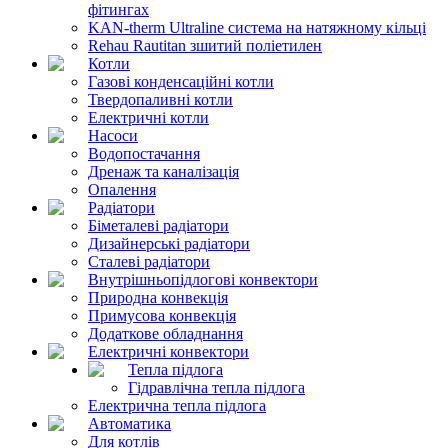
фітингах
KAN-therm Ultraline система на натяжному кільці
Rehau Rautitan зшитий поліетилен
Котли
Газові конденсаційні котли
Твердопаливні котли
Електричні котли
Насоси
Водопостачання
Дренаж та каналізація
Опалення
Радіатори
Біметалеві радіатори
Дизайнерські радіатори
Сталеві радіатори
Внутрішньопідлогові конвектори
Природна конвекція
Примусова конвекція
Додаткове обладнання
Електричні конвектори
Тепла підлога
Гідравлічна тепла підлога
Електрична тепла підлога
Автоматика
Для котлів