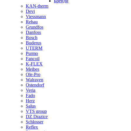
Бренди
KAN-therm
Devi
Viessmann
Rehau
Grundfos
Danfoss
Bosch
Buderus
UTERM
Purmo
Fancoil
K-FLEX
Meibes
Ole-Pro
Walraven
Ostendorf
Veria
Fado
Herz
Salus
VTS group
DZ Drazice
Schlosser
Reflex