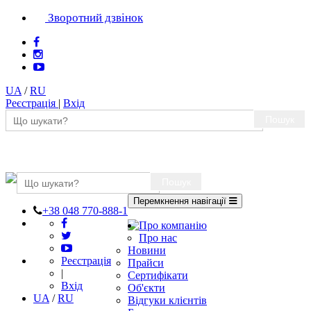
Зворотний дзвінок
UA
/
RU
Реєстрація
|
Вхід
Пошук
Пошук
Перемкнення навігації
+38 048 770-888-1
Про компанію
Про нас
Новини
Реєстрація
Прайси
|
Сертифікати
Вхід
Об'єкти
UA
/
RU
Відгуки клієнтів