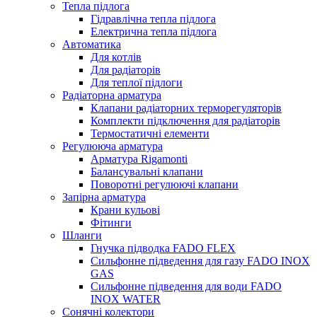
Тепла підлога
Гідравлічна тепла підлога
Електрична тепла підлога
Автоматика
Для котлів
Для радіаторів
Для теплої підлоги
Радіаторна арматура
Клапани радіаторних терморегуляторів
Комплекти підключення для радіаторів
Термостатичні елементи
Регулююча арматура
Арматура Rigamonti
Балансувальні клапани
Поворотні регулюючі клапани
Запірна арматура
Крани кульові
Фітинги
Шланги
Гнучка підводка FADO FLEX
Сильфонне підведення для газу FADO INOX
GAS
Сильфонне підведення для води FADO
INOX WATER
Сонячні колектори