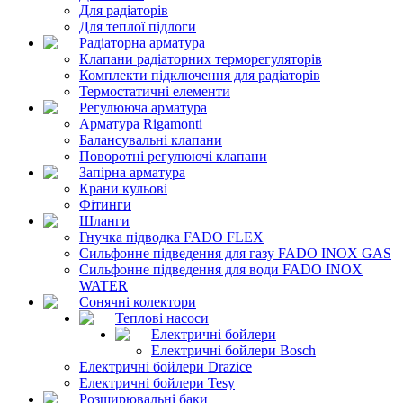
Для радіаторів
Для теплої підлоги
Радіаторна арматура
Клапани радіаторних терморегуляторів
Комплекти підключення для радіаторів
Термостатичні елементи
Регулююча арматура
Арматура Rigamonti
Балансувальні клапани
Поворотні регулюючі клапани
Запірна арматура
Крани кульові
Фітинги
Шланги
Гнучка підводка FADO FLEX
Сильфонне підведення для газу FADO INOX GAS
Сильфонне підведення для води FADO INOX
WATER
Сонячні колектори
Теплові насоси
Електричні бойлери
Електричні бойлери Bosch
Електричні бойлери Drazice
Електричні бойлери Tesy
Розширювальні баки