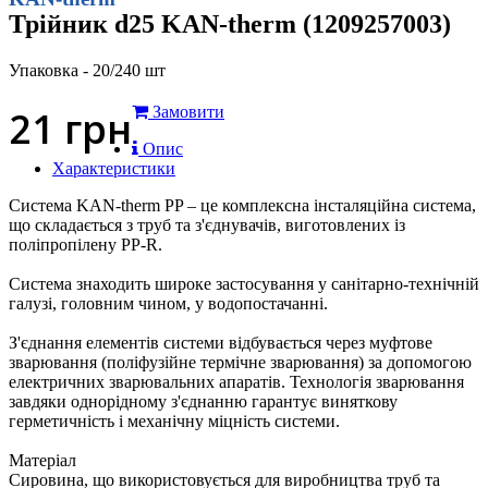
Трійник d25 KAN-therm (1209257003)
Упаковка - 20/240 шт
21
грн
Замовити
Опис
Характеристики
Система KAN-therm PP – це комплексна інсталяційна система,
що складається з труб та з'єднувачів, виготовлених із
поліпропілену PP-R.
Система знаходить широке застосування у санітарно-технічній
галузі, головним чином, у водопостачанні.
З'єднання елементів системи відбувається через муфтове
зварювання (поліфузійне термічне зварювання) за допомогою
електричних зварювальних апаратів. Технологія зварювання
завдяки однорідному з'єднанню гарантує виняткову
герметичність і механічну міцність системи.
Матеріал
Сировина, що використовується для виробництва труб та