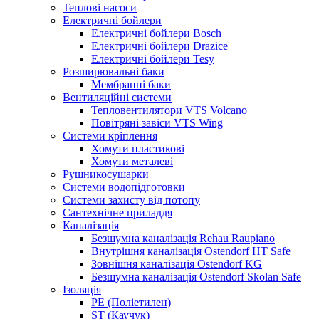
Теплові насоси
Електричні бойлери
Електричні бойлери Bosch
Електричні бойлери Drazice
Електричні бойлери Tesy
Розширювальні баки
Мембранні баки
Вентиляційні системи
Тепловентилятори VTS Volcano
Повітряні завіси VTS Wing
Системи кріплення
Хомути пластикові
Хомути металеві
Рушникосушарки
Системи водопідготовки
Системи захисту від потопу
Сантехнічне приладдя
Каналізація
Безшумна каналізація Rehau Raupiano
Внутрішня каналізація Ostendorf HT Safe
Зовнішня каналізація Ostendorf KG
Безшумна каналізація Ostendorf Skolan Safe
Ізоляція
PE (Поліетилен)
ST (Каучук)