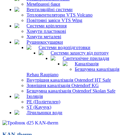
Мембранні баки
Вентиляційні системи
Тепловентилятори VTS Volcano
Повітряні завіси VTS Wing
Системи кріплення
Хомути пластикові
Хомути металеві
Рушникосушарки
Системи водопідготовки
Системи захисту від потопу
Сантехнічне приладдя
Каналізація
Безшумна каналізація
Rehau Raupiano
Внутрішня каналізація Ostendorf HT Safe
Зовнішня каналізація Ostendorf KG
Безшумна каналізація Ostendorf Skolan Safe
Ізоляція
PE (Поліетилен)
ST (Каучук)
Лічильники води
KAN-therm