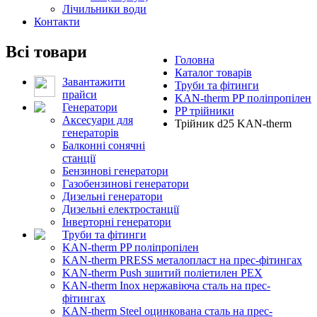
Лічильники води
Контакти
Всі товари
Головна
Каталог товарів
Завантажити
Труби та фітинги
прайси
KAN-therm PP поліпропілен
Генератори
PP трійники
Аксесуари для
Трійник d25 KAN-therm
генераторів
Балконні сонячні
станції
Бензинові генератори
Газобензинові генератори
Дизельні генератори
Дизельні електростанції
Інверторні генератори
Труби та фітинги
KAN-therm PP поліпропілен
KAN-therm PRESS металопласт на прес-фітингах
KAN-therm Push зшитий поліетилен PEX
KAN-therm Inox нержавіюча сталь на прес-
фітингах
KAN-therm Steel оцинкована сталь на прес-