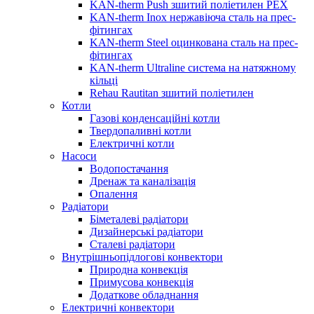
KAN-therm Push зшитий поліетилен PEX
KAN-therm Inox нержавіюча сталь на прес-
фітингах
KAN-therm Steel оцинкована сталь на прес-
фітингах
KAN-therm Ultraline система на натяжному
кільці
Rehau Rautitan зшитий поліетилен
Котли
Газові конденсаційні котли
Твердопаливні котли
Електричні котли
Насоси
Водопостачання
Дренаж та каналізація
Опалення
Радіатори
Біметалеві радіатори
Дизайнерські радіатори
Сталеві радіатори
Внутрішньопідлогові конвектори
Природна конвекція
Примусова конвекція
Додаткове обладнання
Електричні конвектори