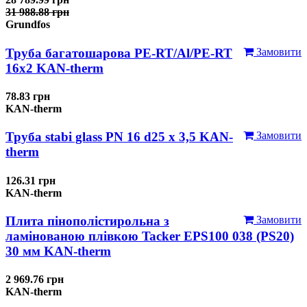
31 988.88 грн
Grundfos
Труба багатошарова PE-RT/Al/PE-RT
Замовити
16x2 KAN-therm
78.83 грн
KAN-therm
Труба stabi glass PN 16 d25 х 3,5 KAN-
Замовити
therm
126.31 грн
KAN-therm
Плита пінополістирольна з
Замовити
ламінованою плівкою Tacker EPS100 038 (PS20)
30 мм KAN-therm
2 969.76 грн
KAN-therm