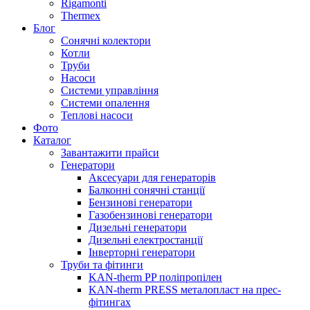
Rigamonti
Thermex
Блог
Сонячні колектори
Котли
Труби
Насоси
Системи управління
Системи опалення
Теплові насоси
Фото
Каталог
Завантажити прайси
Генератори
Аксесуари для генераторів
Балконні сонячні станції
Бензинові генератори
Газобензинові генератори
Дизельні генератори
Дизельні електростанції
Інверторні генератори
Труби та фітинги
KAN-therm PP поліпропілен
KAN-therm PRESS металопласт на прес-
фітингах