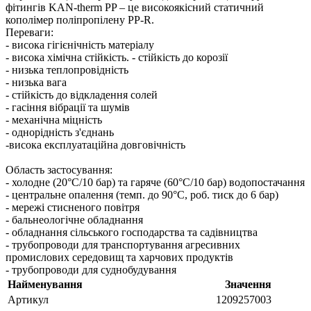
фітингів KAN-therm PP – це високоякісний статичний
кополімер поліпропілену PP-R.
Переваги: ​​
- висока гігієнічність матеріалу
- висока хімічна стійкість. - стійкість до корозії
- низька теплопровідність
- низька вага
- стійкість до відкладення солей
- гасіння вібрації та шумів
- механічна міцність
- однорідність з'єднань
-висока експлуатаційна довговічність
Область застосування:
- холодне (20°C/10 бар) та гаряче (60°C/10 бар) водопостачання
- центральне опалення (темп. до 90°C, роб. тиск до 6 бар)
- мережі стисненого повітря
- бальнеологічне обладнання
- обладнання сільського господарства та садівництва
- трубопроводи для транспортування агресивних
промислових середовищ та харчових продуктів
- трубопроводи для суднобудування
Найменування
Значення
Артикул
1209257003