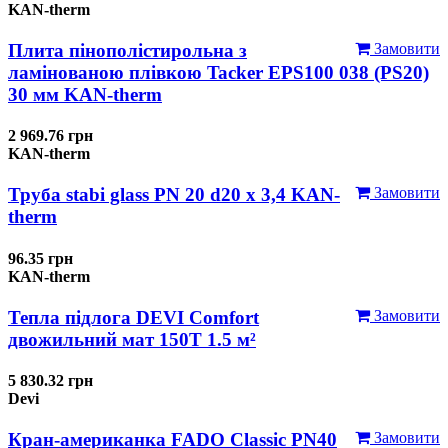
KAN-therm
Плита пінополістирольна з
Замовити
ламінованою плівкою Tacker EPS100 038 (PS20)
30 мм KAN-therm
2 969.76 грн
KAN-therm
Труба stabi glass PN 20 d20 х 3,4 KAN-
Замовити
therm
96.35 грн
KAN-therm
Тепла підлога DEVI Comfort
Замовити
двожильний мат 150T 1.5 м²
5 830.32 грн
Devi
Кран-американка FADO Classic PN40
Замовити