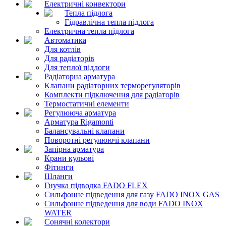
Електричні конвектори
Тепла підлога
Гідравлічна тепла підлога
Електрична тепла підлога
Автоматика
Для котлів
Для радіаторів
Для теплої підлоги
Радіаторна арматура
Клапани радіаторних терморегуляторів
Комплекти підключення для радіаторів
Термостатичні елементи
Регулююча арматура
Арматура Rigamonti
Балансувальні клапани
Поворотні регулюючі клапани
Запірна арматура
Крани кульові
Фітинги
Шланги
Гнучка підводка FADO FLEX
Сильфонне підведення для газу FADO INOX GAS
Сильфонне підведення для води FADO INOX
WATER
Сонячні колектори