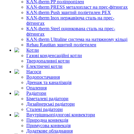
KAN-therm PP поліпропілен
KAN-therm PRESS металопласт на прес-фітингах
KAN-therm Push зшитий поліетилен PEX
KAN-therm Inox нержавіюча сталь на прес-
фітингах
KAN-therm Steel оцинкована сталь на прес-
фітингах
KAN-therm Ultraline система на натяжному кільці
Rehau Rautitan зшитий поліетилен
Котли
Газові конденсаційні котли
Твердопаливні котли
Електричні котли
Насоси
Водопостачання
Дренаж та каналізація
Опалення
Радіатори
Біметалеві радіатори
Дизайнерські радіатори
Сталеві радіатори
Внутрішньопідлогові конвектори
Природна конвекція
Примусова конвекція
Додаткове обладнання