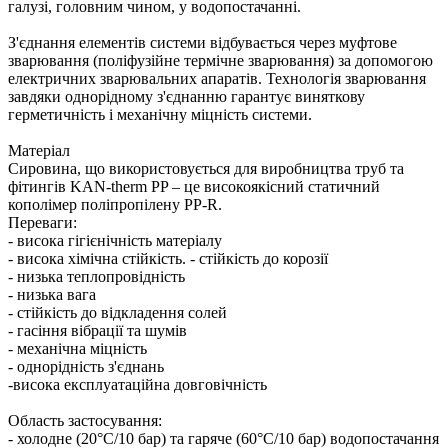
галузі, головним чином, у водопостачанні.
З'єднання елементів системи відбувається через муфтове
зварювання (поліфузійне термічне зварювання) за допомогою
електричних зварювальних апаратів. Технологія зварювання
завдяки однорідному з'єднанню гарантує виняткову
герметичність і механічну міцність системи.
Матеріал
Сировина, що використовується для виробництва труб та
фітингів KAN-therm PP – це високоякісний статичний
кополімер поліпропілену PP-R.
Переваги: ​​
- висока гігієнічність матеріалу
- висока хімічна стійкість. - стійкість до корозії
- низька теплопровідність
- низька вага
- стійкість до відкладення солей
- гасіння вібрації та шумів
- механічна міцність
- однорідність з'єднань
-висока експлуатаційна довговічність
Область застосування:
- холодне (20°C/10 бар) та гаряче (60°C/10 бар) водопостачання