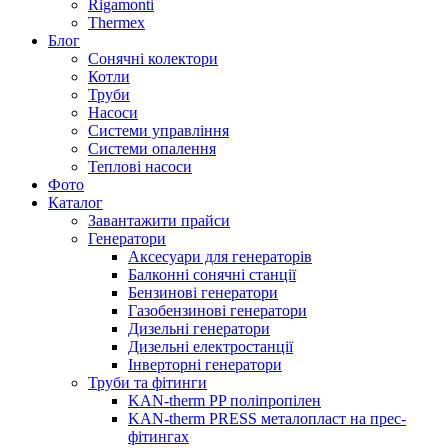
Rigamonti
Thermex
Блог
Сонячні колектори
Котли
Труби
Насоси
Системи управління
Системи опалення
Теплові насоси
Фото
Каталог
Завантажити прайси
Генератори
Аксесуари для генераторів
Балконні сонячні станції
Бензинові генератори
Газобензинові генератори
Дизельні генератори
Дизельні електростанції
Інверторні генератори
Труби та фітинги
KAN-therm PP поліпропілен
KAN-therm PRESS металопласт на прес-
фітингах