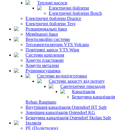
Теплові насоси
Електричні бойлери
Електричні бойлери Bosch
Електричні бойлери Drazice
Електричні бойлери Tesy
Розширювальні баки
Мембранні баки
Вентиляційні системи
Тепловентилятори VTS Volcano
Повітряні завіси VTS Wing
Системи кріплення
Хомути пластикові
Хомути металеві
Рушникосушарки
Системи водопідготовки
Системи захисту від потопу
Сантехнічне приладдя
Каналізація
Безшумна каналізація
Rehau Raupiano
Внутрішня каналізація Ostendorf HT Safe
Зовнішня каналізація Ostendorf KG
Безшумна каналізація Ostendorf Skolan Safe
Ізоляція
PE (Поліетилен)