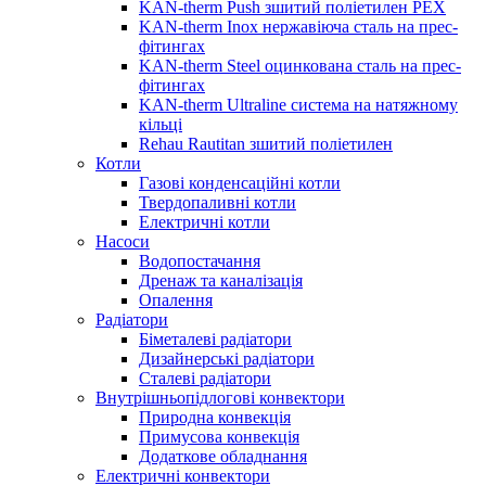
KAN-therm Push зшитий поліетилен PEX
KAN-therm Inox нержавіюча сталь на прес-
фітингах
KAN-therm Steel оцинкована сталь на прес-
фітингах
KAN-therm Ultraline система на натяжному
кільці
Rehau Rautitan зшитий поліетилен
Котли
Газові конденсаційні котли
Твердопаливні котли
Електричні котли
Насоси
Водопостачання
Дренаж та каналізація
Опалення
Радіатори
Біметалеві радіатори
Дизайнерські радіатори
Сталеві радіатори
Внутрішньопідлогові конвектори
Природна конвекція
Примусова конвекція
Додаткове обладнання
Електричні конвектори