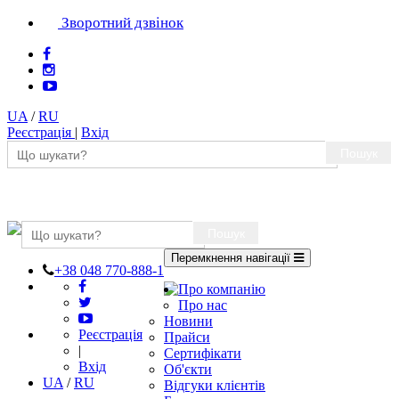
Зворотний дзвінок
UA
/
RU
Реєстрація
|
Вхід
Пошук
Пошук
Перемкнення навігації
+38 048 770-888-1
Про компанію
Про нас
Новини
Реєстрація
Прайси
|
Сертифікати
Вхід
Об'єкти
UA
/
RU
Відгуки клієнтів