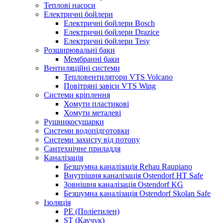
Теплові насоси
Електричні бойлери
Електричні бойлери Bosch
Електричні бойлери Drazice
Електричні бойлери Tesy
Розширювальні баки
Мембранні баки
Вентиляційні системи
Тепловентилятори VTS Volcano
Повітряні завіси VTS Wing
Системи кріплення
Хомути пластикові
Хомути металеві
Рушникосушарки
Системи водопідготовки
Системи захисту від потопу
Сантехнічне приладдя
Каналізація
Безшумна каналізація Rehau Raupiano
Внутрішня каналізація Ostendorf HT Safe
Зовнішня каналізація Ostendorf KG
Безшумна каналізація Ostendorf Skolan Safe
Ізоляція
PE (Поліетилен)
ST (Каучук)