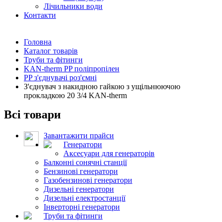
Лічильники води
Контакти
Головна
Каталог товарів
Труби та фітинги
KAN-therm PP поліпропілен
PP з'єднувачі роз'ємні
З'єднувач з накидною гайкою з ущільнюючою
прокладкою 20 3/4 KAN-therm
Всі товари
Завантажити прайси
Генератори
Аксесуари для генераторів
Балконні сонячні станції
Бензинові генератори
Газобензинові генератори
Дизельні генератори
Дизельні електростанції
Інверторні генератори
Труби та фітинги