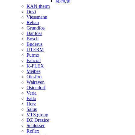
Бренди
KAN-therm
Devi
Viessmann
Rehau
Grundfos
Danfoss
Bosch
Buderus
UTERM
Purmo
Fancoil
K-FLEX
Meibes
Ole-Pro
Walraven
Ostendorf
Veria
Fado
Herz
Salus
VTS group
DZ Drazice
Schlosser
Reflex