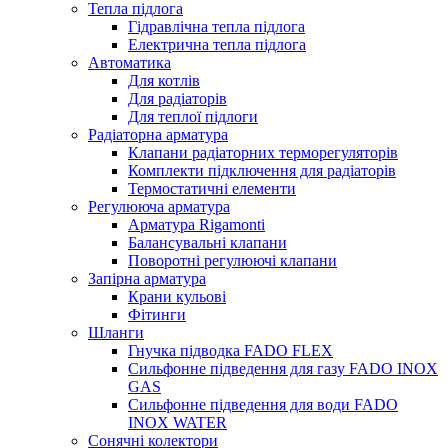
Тепла підлога
Гідравлічна тепла підлога
Електрична тепла підлога
Автоматика
Для котлів
Для радіаторів
Для теплої підлоги
Радіаторна арматура
Клапани радіаторних терморегуляторів
Комплекти підключення для радіаторів
Термостатичні елементи
Регулююча арматура
Арматура Rigamonti
Балансувальні клапани
Поворотні регулюючі клапани
Запірна арматура
Крани кульові
Фітинги
Шланги
Гнучка підводка FADO FLEX
Сильфонне підведення для газу FADO INOX
GAS
Сильфонне підведення для води FADO
INOX WATER
Сонячні колектори