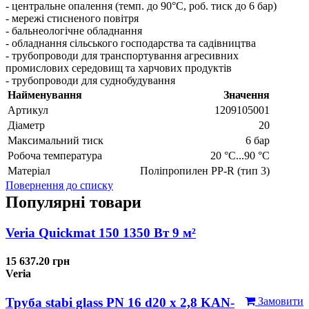
- центральне опалення (темп. до 90°C, роб. тиск до 6 бар)
- мережі стисненого повітря
- бальнеологічне обладнання
- обладнання сільського господарства та садівництва
- трубопроводи для транспортування агресивних
промислових середовищ та харчових продуктів
- трубопроводи для суднобудування
Найменування
Значення
Артикул
1209105001
Діаметр
20
Максимальний тиск
6 бар
Робоча температура
20 °C...90 °C
Матеріал
Поліпропилен PP-R (тип 3)
Повернення до списку
Популярні товари
Veria Quickmat 150 1350 Вт 9 м²
15 637.20 грн
Veria
Труба stabi glass PN 16 d20 х 2,8 KAN-
Замовити