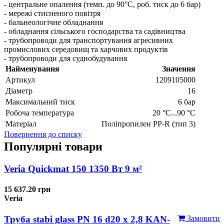
- центральне опалення (темп. до 90°C, роб. тиск до 6 бар)
- мережі стисненого повітря
- бальнеологічне обладнання
- обладнання сільського господарства та садівництва
- трубопроводи для транспортування агресивних
промислових середовищ та харчових продуктів
- трубопроводи для суднобудування
Найменування
Значення
Артикул
1209105000
Діаметр
16
Максимальний тиск
6 бар
Робоча температура
20 °C...90 °C
Матеріал
Поліпропилен PP-R (тип 3)
Повернення до списку
Популярні товари
Veria Quickmat 150 1350 Вт 9 м²
15 637.20 грн
Veria
Труба stabi glass PN 16 d20 х 2,8 KAN-
Замовити