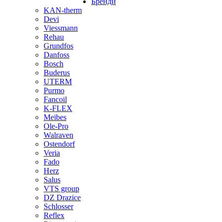
Бренди
KAN-therm
Devi
Viessmann
Rehau
Grundfos
Danfoss
Bosch
Buderus
UTERM
Purmo
Fancoil
K-FLEX
Meibes
Ole-Pro
Walraven
Ostendorf
Veria
Fado
Herz
Salus
VTS group
DZ Drazice
Schlosser
Reflex