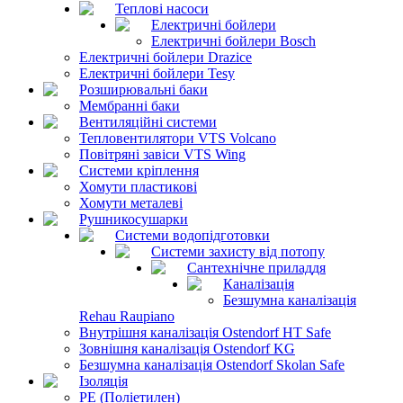
Теплові насоси
Електричні бойлери
Електричні бойлери Bosch
Електричні бойлери Drazice
Електричні бойлери Tesy
Розширювальні баки
Мембранні баки
Вентиляційні системи
Тепловентилятори VTS Volcano
Повітряні завіси VTS Wing
Системи кріплення
Хомути пластикові
Хомути металеві
Рушникосушарки
Системи водопідготовки
Системи захисту від потопу
Сантехнічне приладдя
Каналізація
Безшумна каналізація
Rehau Raupiano
Внутрішня каналізація Ostendorf HT Safe
Зовнішня каналізація Ostendorf KG
Безшумна каналізація Ostendorf Skolan Safe
Ізоляція
PE (Поліетилен)