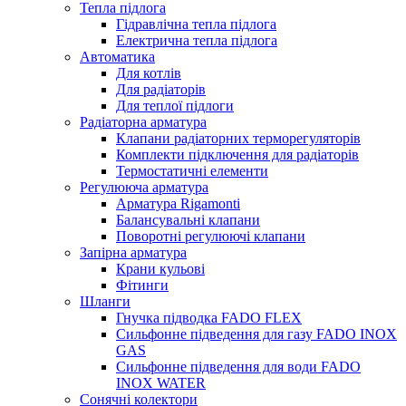
Тепла підлога
Гідравлічна тепла підлога
Електрична тепла підлога
Автоматика
Для котлів
Для радіаторів
Для теплої підлоги
Радіаторна арматура
Клапани радіаторних терморегуляторів
Комплекти підключення для радіаторів
Термостатичні елементи
Регулююча арматура
Арматура Rigamonti
Балансувальні клапани
Поворотні регулюючі клапани
Запірна арматура
Крани кульові
Фітинги
Шланги
Гнучка підводка FADO FLEX
Сильфонне підведення для газу FADO INOX
GAS
Сильфонне підведення для води FADO
INOX WATER
Сонячні колектори