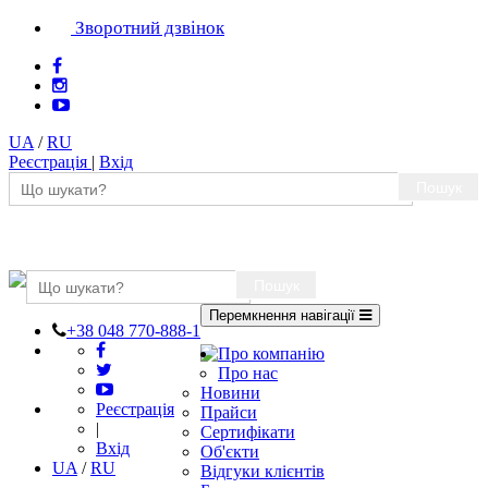
Зворотний дзвінок
UA
/
RU
Реєстрація
|
Вхід
Пошук
Пошук
Перемкнення навігації
+38 048 770-888-1
Про компанію
Про нас
Новини
Реєстрація
Прайси
|
Сертифікати
Вхід
Об'єкти
UA
/
RU
Відгуки клієнтів