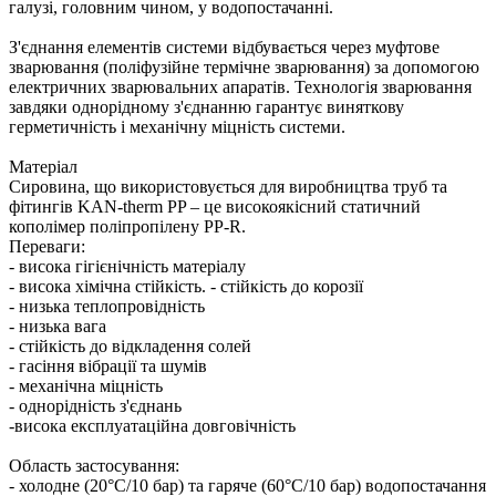
галузі, головним чином, у водопостачанні.
З'єднання елементів системи відбувається через муфтове
зварювання (поліфузійне термічне зварювання) за допомогою
електричних зварювальних апаратів. Технологія зварювання
завдяки однорідному з'єднанню гарантує виняткову
герметичність і механічну міцність системи.
Матеріал
Сировина, що використовується для виробництва труб та
фітингів KAN-therm PP – це високоякісний статичний
кополімер поліпропілену PP-R.
Переваги: ​​
- висока гігієнічність матеріалу
- висока хімічна стійкість. - стійкість до корозії
- низька теплопровідність
- низька вага
- стійкість до відкладення солей
- гасіння вібрації та шумів
- механічна міцність
- однорідність з'єднань
-висока експлуатаційна довговічність
Область застосування:
- холодне (20°C/10 бар) та гаряче (60°C/10 бар) водопостачання