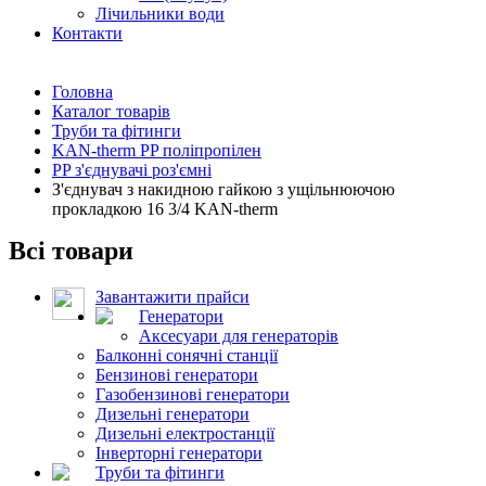
Лічильники води
Контакти
Головна
Каталог товарів
Труби та фітинги
KAN-therm PP поліпропілен
PP з'єднувачі роз'ємні
З'єднувач з накидною гайкою з ущільнюючою
прокладкою 16 3/4 KAN-therm
Всі товари
Завантажити прайси
Генератори
Аксесуари для генераторів
Балконні сонячні станції
Бензинові генератори
Газобензинові генератори
Дизельні генератори
Дизельні електростанції
Інверторні генератори
Труби та фітинги