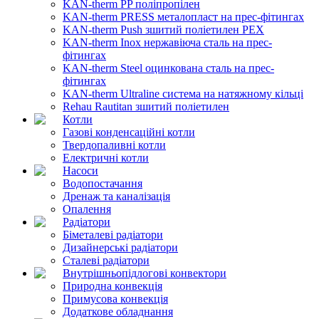
KAN-therm PP поліпропілен
KAN-therm PRESS металопласт на прес-фітингах
KAN-therm Push зшитий поліетилен PEX
KAN-therm Inox нержавіюча сталь на прес-
фітингах
KAN-therm Steel оцинкована сталь на прес-
фітингах
KAN-therm Ultraline система на натяжному кільці
Rehau Rautitan зшитий поліетилен
Котли
Газові конденсаційні котли
Твердопаливні котли
Електричні котли
Насоси
Водопостачання
Дренаж та каналізація
Опалення
Радіатори
Біметалеві радіатори
Дизайнерські радіатори
Сталеві радіатори
Внутрішньопідлогові конвектори
Природна конвекція
Примусова конвекція
Додаткове обладнання