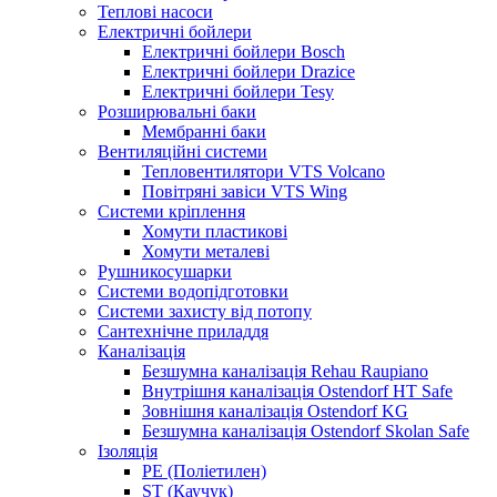
Теплові насоси
Електричні бойлери
Електричні бойлери Bosch
Електричні бойлери Drazice
Електричні бойлери Tesy
Розширювальні баки
Мембранні баки
Вентиляційні системи
Тепловентилятори VTS Volcano
Повітряні завіси VTS Wing
Системи кріплення
Хомути пластикові
Хомути металеві
Рушникосушарки
Системи водопідготовки
Системи захисту від потопу
Сантехнічне приладдя
Каналізація
Безшумна каналізація Rehau Raupiano
Внутрішня каналізація Ostendorf HT Safe
Зовнішня каналізація Ostendorf KG
Безшумна каналізація Ostendorf Skolan Safe
Ізоляція
PE (Поліетилен)
ST (Каучук)