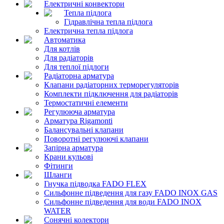
Електричні конвектори
Тепла підлога
Гідравлічна тепла підлога
Електрична тепла підлога
Автоматика
Для котлів
Для радіаторів
Для теплої підлоги
Радіаторна арматура
Клапани радіаторних терморегуляторів
Комплекти підключення для радіаторів
Термостатичні елементи
Регулююча арматура
Арматура Rigamonti
Балансувальні клапани
Поворотні регулюючі клапани
Запірна арматура
Крани кульові
Фітинги
Шланги
Гнучка підводка FADO FLEX
Сильфонне підведення для газу FADO INOX GAS
Сильфонне підведення для води FADO INOX
WATER
Сонячні колектори