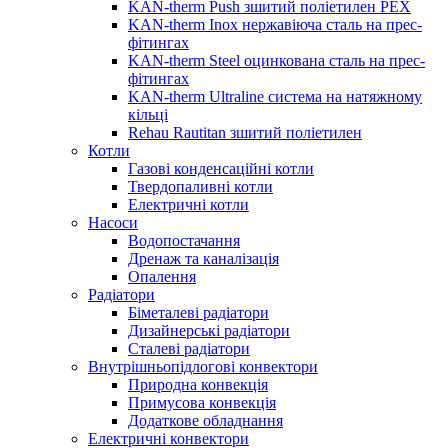
KAN-therm Push зшитий поліетилен PEX
KAN-therm Inox нержавіюча сталь на прес-
фітингах
KAN-therm Steel оцинкована сталь на прес-
фітингах
KAN-therm Ultraline система на натяжному
кільці
Rehau Rautitan зшитий поліетилен
Котли
Газові конденсаційні котли
Твердопаливні котли
Електричні котли
Насоси
Водопостачання
Дренаж та каналізація
Опалення
Радіатори
Біметалеві радіатори
Дизайнерські радіатори
Сталеві радіатори
Внутрішньопідлогові конвектори
Природна конвекція
Примусова конвекція
Додаткове обладнання
Електричні конвектори