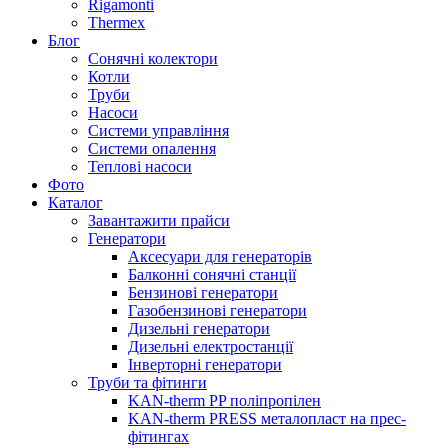
Rigamonti
Thermex
Блог
Сонячні колектори
Котли
Труби
Насоси
Системи управління
Системи опалення
Теплові насоси
Фото
Каталог
Завантажити прайси
Генератори
Аксесуари для генераторів
Балконні сонячні станції
Бензинові генератори
Газобензинові генератори
Дизельні генератори
Дизельні електростанції
Інверторні генератори
Труби та фітинги
KAN-therm PP поліпропілен
KAN-therm PRESS металопласт на прес-
фітингах