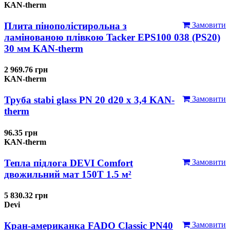
KAN-therm
Плита пінополістирольна з
Замовити
ламінованою плівкою Tacker EPS100 038 (PS20)
30 мм KAN-therm
2 969.76 грн
KAN-therm
Труба stabi glass PN 20 d20 х 3,4 KAN-
Замовити
therm
96.35 грн
KAN-therm
Тепла підлога DEVI Comfort
Замовити
двожильний мат 150T 1.5 м²
5 830.32 грн
Devi
Кран-американка FADO Classic PN40
Замовити