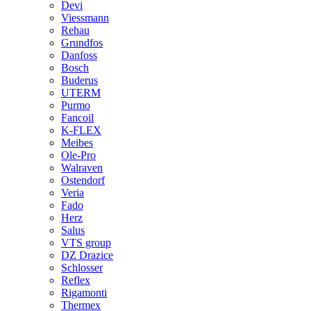
Devi
Viessmann
Rehau
Grundfos
Danfoss
Bosch
Buderus
UTERM
Purmo
Fancoil
K-FLEX
Meibes
Ole-Pro
Walraven
Ostendorf
Veria
Fado
Herz
Salus
VTS group
DZ Drazice
Schlosser
Reflex
Rigamonti
Thermex