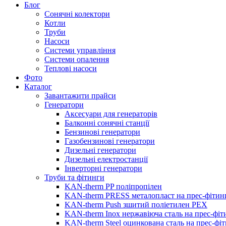
Блог
Сонячні колектори
Котли
Труби
Насоси
Системи управління
Системи опалення
Теплові насоси
Фото
Каталог
Завантажити прайси
Генератори
Аксесуари для генераторів
Балконні сонячні станції
Бензинові генератори
Газобензинові генератори
Дизельні генератори
Дизельні електростанції
Інверторні генератори
Труби та фітинги
KAN-therm PP поліпропілен
KAN-therm PRESS металопласт на прес-фітин
KAN-therm Push зшитий поліетилен PEX
KAN-therm Inox нержавіюча сталь на прес-фіт
KAN-therm Steel оцинкована сталь на прес-фі