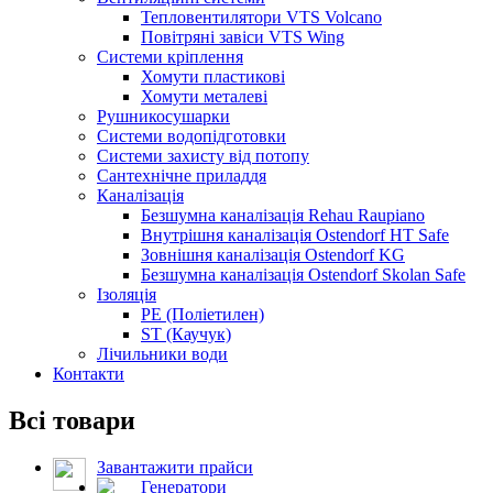
Тепловентилятори VTS Volcano
Повітряні завіси VTS Wing
Системи кріплення
Хомути пластикові
Хомути металеві
Рушникосушарки
Системи водопідготовки
Системи захисту від потопу
Сантехнічне приладдя
Каналізація
Безшумна каналізація Rehau Raupiano
Внутрішня каналізація Ostendorf HT Safe
Зовнішня каналізація Ostendorf KG
Безшумна каналізація Ostendorf Skolan Safe
Ізоляція
PE (Поліетилен)
ST (Каучук)
Лічильники води
Контакти
Всі товари
Завантажити прайси
Генератори