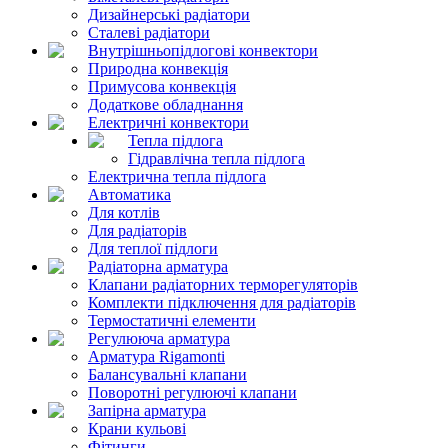
Дизайнерські радіатори
Сталеві радіатори
Внутрішньопідлогові конвектори
Природна конвекція
Примусова конвекція
Додаткове обладнання
Електричні конвектори
Тепла підлога
Гідравлічна тепла підлога
Електрична тепла підлога
Автоматика
Для котлів
Для радіаторів
Для теплої підлоги
Радіаторна арматура
Клапани радіаторних терморегуляторів
Комплекти підключення для радіаторів
Термостатичні елементи
Регулююча арматура
Арматура Rigamonti
Балансувальні клапани
Поворотні регулюючі клапани
Запірна арматура
Крани кульові
Фітинги