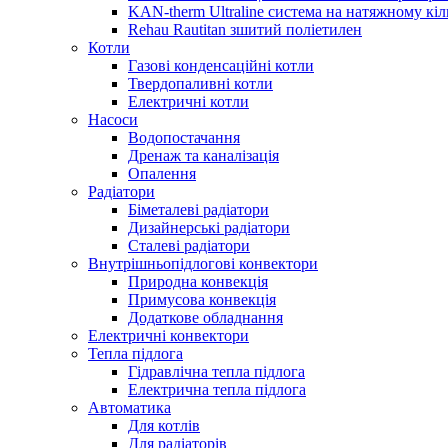
KAN-therm Ultraline система на натяжному кіл
Rehau Rautitan зшитий поліетилен
Котли
Газові конденсаційні котли
Твердопаливні котли
Електричні котли
Насоси
Водопостачання
Дренаж та каналізація
Опалення
Радіатори
Біметалеві радіатори
Дизайнерські радіатори
Сталеві радіатори
Внутрішньопідлогові конвектори
Природна конвекція
Примусова конвекція
Додаткове обладнання
Електричні конвектори
Тепла підлога
Гідравлічна тепла підлога
Електрична тепла підлога
Автоматика
Для котлів
Для радіаторів