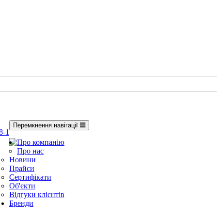
Перемкнення навігації
8-1
Про компанію
Про нас
Новини
Прайси
Сертифікати
Об'єкти
Відгуки клієнтів
Бренди