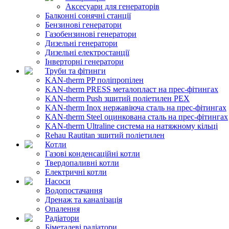
Аксесуари для генераторів
Балконні сонячні станції
Бензинові генератори
Газобензинові генератори
Дизельні генератори
Дизельні електростанції
Інверторні генератори
Труби та фітинги
KAN-therm PP поліпропілен
KAN-therm PRESS металопласт на прес-фітингах
KAN-therm Push зшитий поліетилен PEX
KAN-therm Inox нержавіюча сталь на прес-фітингах
KAN-therm Steel оцинкована сталь на прес-фітингах
KAN-therm Ultraline система на натяжному кільці
Rehau Rautitan зшитий поліетилен
Котли
Газові конденсаційні котли
Твердопаливні котли
Електричні котли
Насоси
Водопостачання
Дренаж та каналізація
Опалення
Радіатори
Біметалеві радіатори