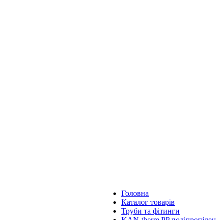
Головна
Каталог товарів
Труби та фітинги
KAN-therm PP поліпропілен