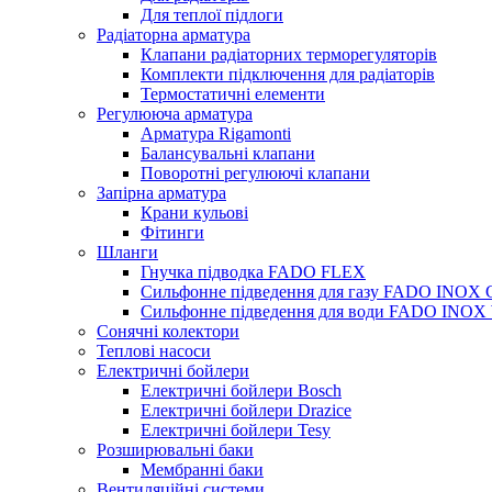
Для теплої підлоги
Радіаторна арматура
Клапани радіаторних терморегуляторів
Комплекти підключення для радіаторів
Термостатичні елементи
Регулююча арматура
Арматура Rigamonti
Балансувальні клапани
Поворотні регулюючі клапани
Запірна арматура
Крани кульові
Фітинги
Шланги
Гнучка підводка FADO FLEX
Сильфонне підведення для газу FADO INOX
Сильфонне підведення для води FADO INO
Сонячні колектори
Теплові насоси
Електричні бойлери
Електричні бойлери Bosch
Електричні бойлери Drazice
Електричні бойлери Tesy
Розширювальні баки
Мембранні баки
Вентиляційні системи