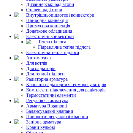
Дизайнерські радіатори
Сталеві радіатори
Внутрішньопідлогові конвектори
Природна конвекція
Примусова конвекція
Додаткове обладнання
Електричні конвектори
Тепла підлога
Гідравлічна тепла підлога
Електрична тепла підлога
Автоматика
Для котлів
Для радіаторів
Для теплої підлоги
Радіаторна арматура
Клапани радіаторних терморегуляторів
Комплекти підключення для радіаторів
Термостатичні елементи
Регулююча арматура
Арматура Rigamonti
Балансувальні клапани
Поворотні регулюючі клапани
Запірна арматура
Крани кульові
Фітинги