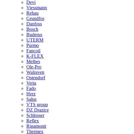
Devi
Viessmann
Rehau
Grundfos
Danfoss
Bosch
Buderus
UTERM
Purmo
Fancoil
K-FLEX
Meibes
Ole-Pro
Walraven
Ostendorf
Veria
Fado
Herz
Salus
VTS group
DZ Drazice
Schlosser
Reflex
Rigamonti
Thermex