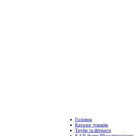
Головна
Каталог товарів
Труби та фітинги
KAN-therm PP поліпропілен