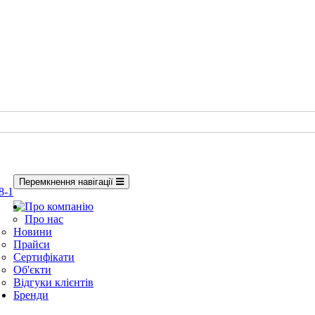
Перемкнення навігації
8-1
Про компанію
Про нас
Новини
Прайси
Сертифікати
Об'єкти
Відгуки клієнтів
Бренди