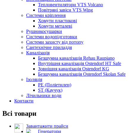
Тепловентилятори VTS Volcano
Повітряні завіси VTS Wing
Системи кріплення
Хомути пластикові
Хомути металеві
Рушникосушарки
Системи водопідготовки
Системи захисту від потопу
Сантехнічне приладдя
Каналізація
Безшумна каналізація Rehau Raupiano
Внутрішня каналізація Ostendorf HT Safe
Зовнішня каналізація Ostendorf KG
Безшумна каналізація Ostendorf Skolan Safe
Ізоляція
PE (Поліетилен)
ST (Каучук)
Лічильники води
Контакти
Всі товари
Завантажити прайси
Генератори