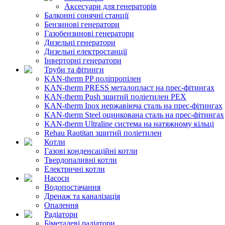
Аксесуари для генераторів
Балконні сонячні станції
Бензинові генератори
Газобензинові генератори
Дизельні генератори
Дизельні електростанції
Інверторні генератори
Труби та фітинги
KAN-therm PP поліпропілен
KAN-therm PRESS металопласт на прес-фітингах
KAN-therm Push зшитий поліетилен PEX
KAN-therm Inox нержавіюча сталь на прес-фітингах
KAN-therm Steel оцинкована сталь на прес-фітингах
KAN-therm Ultraline система на натяжному кільці
Rehau Rautitan зшитий поліетилен
Котли
Газові конденсаційні котли
Твердопаливні котли
Електричні котли
Насоси
Водопостачання
Дренаж та каналізація
Опалення
Радіатори
Біметалеві радіатори