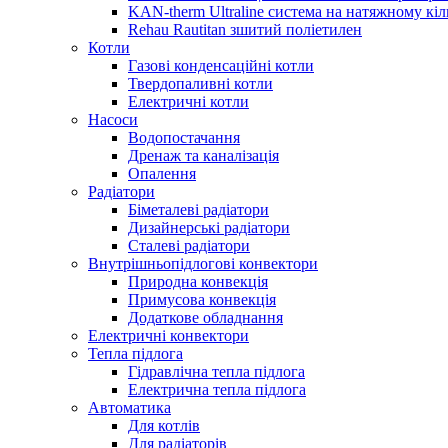
KAN-therm Ultraline система на натяжному кіл
Rehau Rautitan зшитий поліетилен
Котли
Газові конденсаційні котли
Твердопаливні котли
Електричні котли
Насоси
Водопостачання
Дренаж та каналізація
Опалення
Радіатори
Біметалеві радіатори
Дизайнерські радіатори
Сталеві радіатори
Внутрішньопідлогові конвектори
Природна конвекція
Примусова конвекція
Додаткове обладнання
Електричні конвектори
Тепла підлога
Гідравлічна тепла підлога
Електрична тепла підлога
Автоматика
Для котлів
Для радіаторів