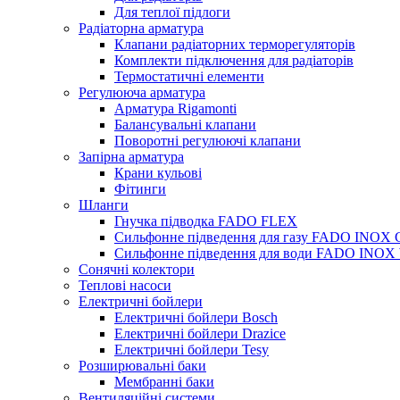
Для теплої підлоги
Радіаторна арматура
Клапани радіаторних терморегуляторів
Комплекти підключення для радіаторів
Термостатичні елементи
Регулююча арматура
Арматура Rigamonti
Балансувальні клапани
Поворотні регулюючі клапани
Запірна арматура
Крани кульові
Фітинги
Шланги
Гнучка підводка FADO FLEX
Сильфонне підведення для газу FADO INOX
Сильфонне підведення для води FADO INO
Сонячні колектори
Теплові насоси
Електричні бойлери
Електричні бойлери Bosch
Електричні бойлери Drazice
Електричні бойлери Tesy
Розширювальні баки
Мембранні баки
Вентиляційні системи