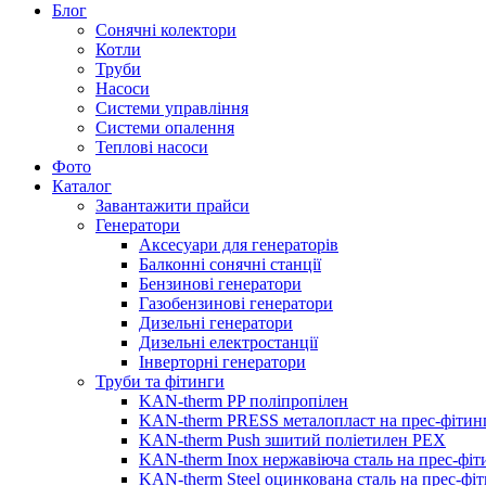
Блог
Сонячні колектори
Котли
Труби
Насоси
Системи управління
Системи опалення
Теплові насоси
Фото
Каталог
Завантажити прайси
Генератори
Аксесуари для генераторів
Балконні сонячні станції
Бензинові генератори
Газобензинові генератори
Дизельні генератори
Дизельні електростанції
Інверторні генератори
Труби та фітинги
KAN-therm PP поліпропілен
KAN-therm PRESS металопласт на прес-фітин
KAN-therm Push зшитий поліетилен PEX
KAN-therm Inox нержавіюча сталь на прес-фіт
KAN-therm Steel оцинкована сталь на прес-фі