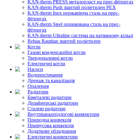
KAN-therm PRESS металопласт на прес-фітингах
KAN-therm Push зшитий поліетилен PEX
KAN-therm Inox нержавіюча сталь на прес-
фітингах
KAN-therm Steel оцинкована сталь на прес-
фітингах
KAN-therm Ultraline система на натяжному кільці
Rehau Rautitan зшитий поліетилен
Котли
Газові конденсаційні котли
Твердопаливні котли
Електричні котли
Насоси
Водопостачання
Дренаж та каналізація
Опалення
Радіатори
Біметалеві радіатори
Дизайнерські радіатори
Сталеві радіатори
Внутрішньопідлогові конвектори
Природна конвекція
Примусова конвекція
Додаткове обладнання
Електричні конвектори