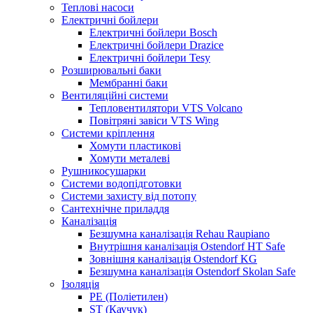
Теплові насоси
Електричні бойлери
Електричні бойлери Bosch
Електричні бойлери Drazice
Електричні бойлери Tesy
Розширювальні баки
Мембранні баки
Вентиляційні системи
Тепловентилятори VTS Volcano
Повітряні завіси VTS Wing
Системи кріплення
Хомути пластикові
Хомути металеві
Рушникосушарки
Системи водопідготовки
Системи захисту від потопу
Сантехнічне приладдя
Каналізація
Безшумна каналізація Rehau Raupiano
Внутрішня каналізація Ostendorf HT Safe
Зовнішня каналізація Ostendorf KG
Безшумна каналізація Ostendorf Skolan Safe
Ізоляція
PE (Поліетилен)
ST (Каучук)