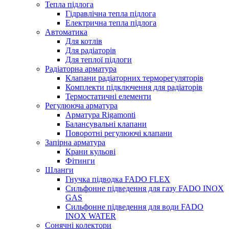
Тепла підлога
Гідравлічна тепла підлога
Електрична тепла підлога
Автоматика
Для котлів
Для радіаторів
Для теплої підлоги
Радіаторна арматура
Клапани радіаторних терморегуляторів
Комплекти підключення для радіаторів
Термостатичні елементи
Регулююча арматура
Арматура Rigamonti
Балансувальні клапани
Поворотні регулюючі клапани
Запірна арматура
Крани кульові
Фітинги
Шланги
Гнучка підводка FADO FLEX
Сильфонне підведення для газу FADO INOX
GAS
Сильфонне підведення для води FADO
INOX WATER
Сонячні колектори