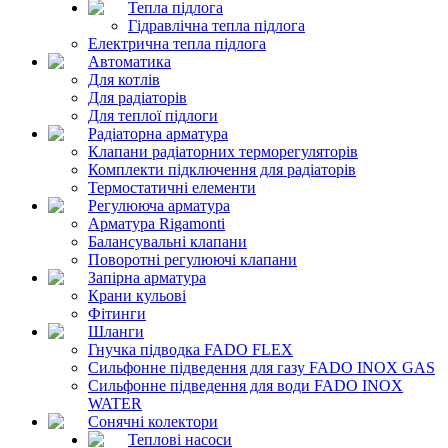
Тепла підлога
Гідравлічна тепла підлога
Електрична тепла підлога
Автоматика
Для котлів
Для радіаторів
Для теплої підлоги
Радіаторна арматура
Клапани радіаторних терморегуляторів
Комплекти підключення для радіаторів
Термостатичні елементи
Регулююча арматура
Арматура Rigamonti
Балансувальні клапани
Поворотні регулюючі клапани
Запірна арматура
Крани кульові
Фітинги
Шланги
Гнучка підводка FADO FLEX
Сильфонне підведення для газу FADO INOX GAS
Сильфонне підведення для води FADO INOX
WATER
Сонячні колектори
Теплові насоси