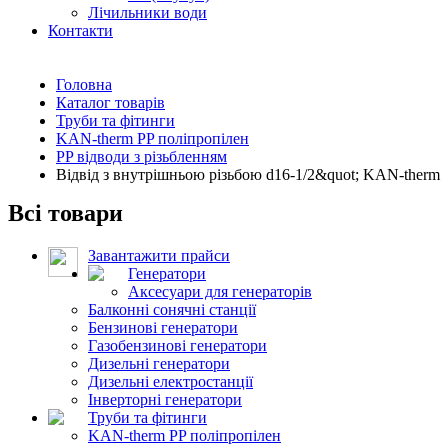
Лічильники води
Контакти
Головна
Каталог товарів
Труби та фітинги
KAN-therm PP поліпропілен
PP відводи з різьбленням
Відвід з внутрішньою різьбою d16-1/2&quot; KAN-therm
Всі товари
Завантажити прайси
Генератори
Аксесуари для генераторів
Балконні сонячні станції
Бензинові генератори
Газобензинові генератори
Дизельні генератори
Дизельні електростанції
Інверторні генератори
Труби та фітинги
KAN-therm PP поліпропілен