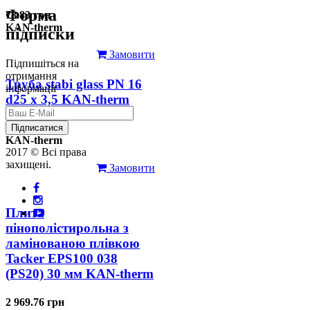
Форма
78.83 грн
KAN-therm
підписки
Замовити
Підпишіться на
отримання
Труба stabi glass PN 16
інформації
d25 х 3,5 KAN-therm
126.31 грн
Підписатися
KAN-therm
2017 © Всі права
захищені.
Замовити
Плита
пінополістирольна з
ламінованою плівкою
Tacker EPS100 038
(PS20) 30 мм KAN-therm
2 969.76 грн