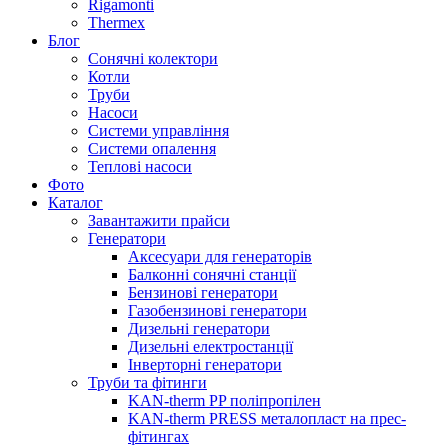
Rigamonti
Thermex
Блог
Сонячні колектори
Котли
Труби
Насоси
Системи управління
Системи опалення
Теплові насоси
Фото
Каталог
Завантажити прайси
Генератори
Аксесуари для генераторів
Балконні сонячні станції
Бензинові генератори
Газобензинові генератори
Дизельні генератори
Дизельні електростанції
Інверторні генератори
Труби та фітинги
KAN-therm PP поліпропілен
KAN-therm PRESS металопласт на прес-
фітингах