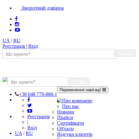
Зворотний дзвінок
UA
/
RU
Реєстрація
|
Вхід
Пошук
Пошук
Перемкнення навігації
+38 048 770-888-1
Про компанію
Про нас
Новини
Реєстрація
Прайси
|
Сертифікати
Вхід
Об'єкти
UA
/
RU
Відгуки клієнтів