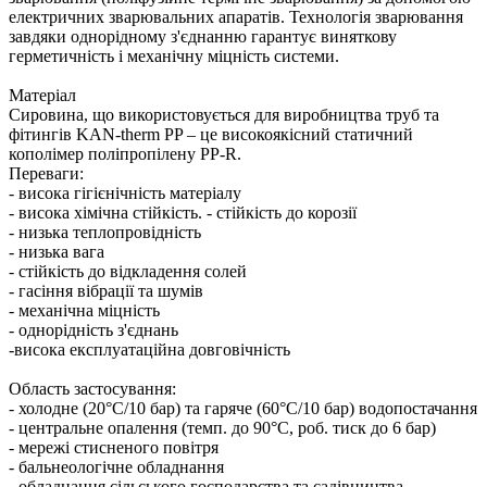
електричних зварювальних апаратів. Технологія зварювання
завдяки однорідному з'єднанню гарантує виняткову
герметичність і механічну міцність системи.
Матеріал
Сировина, що використовується для виробництва труб та
фітингів KAN-therm PP – це високоякісний статичний
кополімер поліпропілену PP-R.
Переваги: ​​
- висока гігієнічність матеріалу
- висока хімічна стійкість. - стійкість до корозії
- низька теплопровідність
- низька вага
- стійкість до відкладення солей
- гасіння вібрації та шумів
- механічна міцність
- однорідність з'єднань
-висока експлуатаційна довговічність
Область застосування:
- холодне (20°C/10 бар) та гаряче (60°C/10 бар) водопостачання
- центральне опалення (темп. до 90°C, роб. тиск до 6 бар)
- мережі стисненого повітря
- бальнеологічне обладнання
- обладнання сільського господарства та садівництва