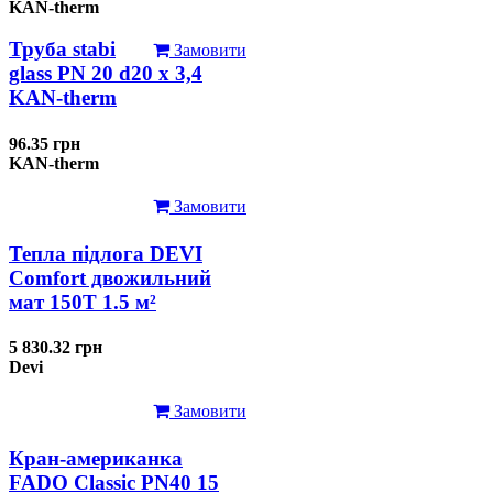
KAN-therm
Труба stabi
Замовити
glass PN 20 d20 х 3,4
KAN-therm
96.35 грн
KAN-therm
Замовити
Тепла підлога DEVI
Comfort двожильний
мат 150T 1.5 м²
5 830.32 грн
Devi
Замовити
Кран-американка
FADO Classic PN40 15