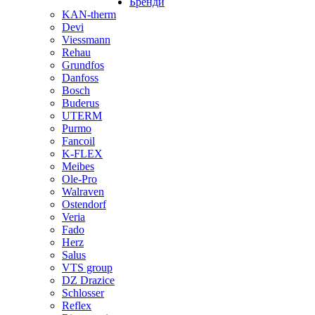
Бренди
KAN-therm
Devi
Viessmann
Rehau
Grundfos
Danfoss
Bosch
Buderus
UTERM
Purmo
Fancoil
K-FLEX
Meibes
Ole-Pro
Walraven
Ostendorf
Veria
Fado
Herz
Salus
VTS group
DZ Drazice
Schlosser
Reflex