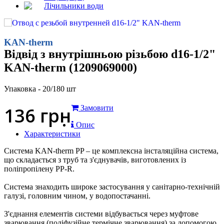
Лічильники води
KAN-therm
Відвід з внутрішньою різьбою d16-1/2"
KAN-therm (1209069000)
Упаковка - 20/180 шт
136
грн
Замовити
Опис
Характеристики
Система KAN-therm PP – це комплексна інсталяційна система,
що складається з труб та з'єднувачів, виготовлених із
поліпропілену PP-R.
Система знаходить широке застосування у санітарно-технічній
галузі, головним чином, у водопостачанні.
З'єднання елементів системи відбувається через муфтове
зварювання (поліфузійне термічне зварювання) за допомогою