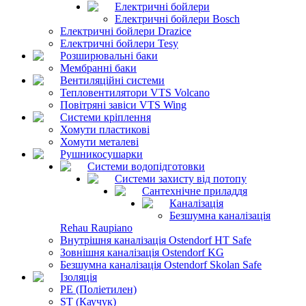
Електричні бойлери
Електричні бойлери Bosch
Електричні бойлери Drazice
Електричні бойлери Tesy
Розширювальні баки
Мембранні баки
Вентиляційні системи
Тепловентилятори VTS Volcano
Повітряні завіси VTS Wing
Системи кріплення
Хомути пластикові
Хомути металеві
Рушникосушарки
Системи водопідготовки
Системи захисту від потопу
Сантехнічне приладдя
Каналізація
Безшумна каналізація
Rehau Raupiano
Внутрішня каналізація Ostendorf HT Safe
Зовнішня каналізація Ostendorf KG
Безшумна каналізація Ostendorf Skolan Safe
Ізоляція
PE (Поліетилен)
ST (Каучук)