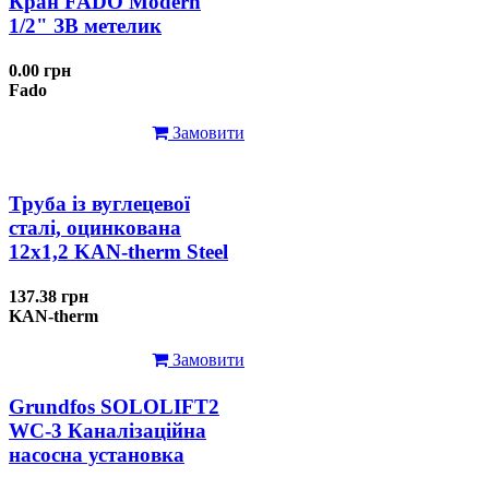
Кран FADO Modern
1/2" ЗВ метелик
0.00 грн
Fado
Замовити
Труба із вуглецевої
сталі, оцинкована
12x1,2 KAN-therm Steel
137.38 грн
KAN-therm
Замовити
Grundfos SOLOLIFT2
WC-3 Каналізаційна
насосна установка