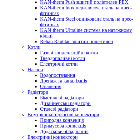
KAN-therm Push зшитий поліетилен PEX
KAN-therm Inox нержавіюча сталь на прес-
фітингах
KAN-therm Steel оцинкована сталь на прес-
фітингах
KAN-therm Ultraline система на натяжному
кільці
Rehau Rautitan зшитий поліетилен
Котли
Газові конденсаційні котли
Твердопаливні котли
Електричні котли
Насоси
Водопостачання
Дренаж та каналізація
Опалення
Радіатори
Біметалеві радіатори
Дизайнерські радіатори
Сталеві радіатори
Внутрішньопідлогові конвектори
Природна конвекція
Примусова конвекція
Додаткове обладнання
Електричні конвектори