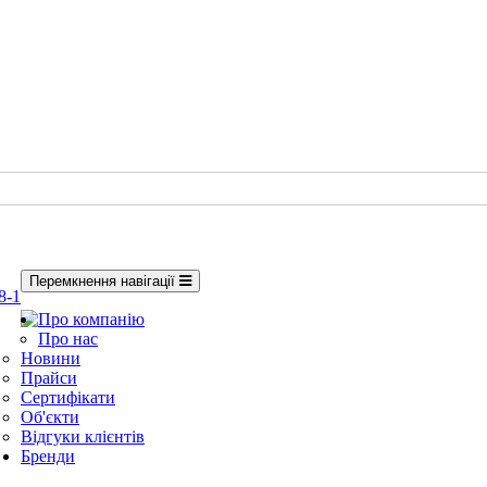
Перемкнення навігації
8-1
Про компанію
Про нас
Новини
Прайси
Сертифікати
Об'єкти
Відгуки клієнтів
Бренди