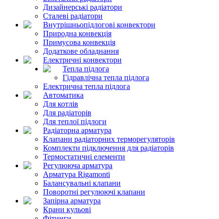
Дизайнерські радіатори
Сталеві радіатори
Внутрішньопідлогові конвектори
Природна конвекція
Примусова конвекція
Додаткове обладнання
Електричні конвектори
Тепла підлога
Гідравлічна тепла підлога
Електрична тепла підлога
Автоматика
Для котлів
Для радіаторів
Для теплої підлоги
Радіаторна арматура
Клапани радіаторних терморегуляторів
Комплекти підключення для радіаторів
Термостатичні елементи
Регулююча арматура
Арматура Rigamonti
Балансувальні клапани
Поворотні регулюючі клапани
Запірна арматура
Крани кульові
Фітинги