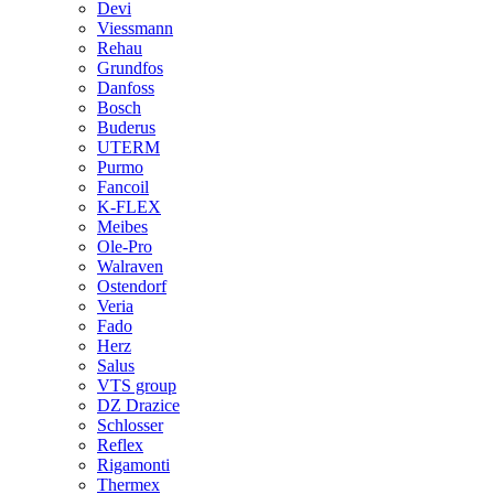
Devi
Viessmann
Rehau
Grundfos
Danfoss
Bosch
Buderus
UTERM
Purmo
Fancoil
K-FLEX
Meibes
Ole-Pro
Walraven
Ostendorf
Veria
Fado
Herz
Salus
VTS group
DZ Drazice
Schlosser
Reflex
Rigamonti
Thermex