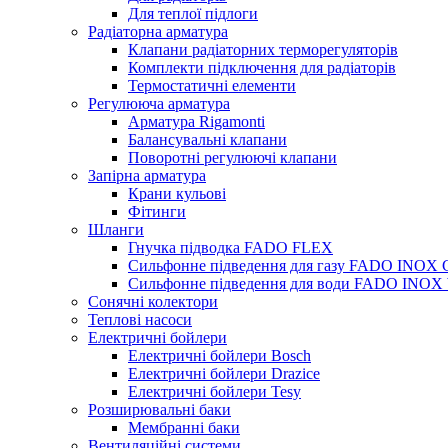
Для теплої підлоги
Радіаторна арматура
Клапани радіаторних терморегуляторів
Комплекти підключення для радіаторів
Термостатичні елементи
Регулююча арматура
Арматура Rigamonti
Балансувальні клапани
Поворотні регулюючі клапани
Запірна арматура
Крани кульові
Фітинги
Шланги
Гнучка підводка FADO FLEX
Сильфонне підведення для газу FADO INOX
Сильфонне підведення для води FADO INO
Сонячні колектори
Теплові насоси
Електричні бойлери
Електричні бойлери Bosch
Електричні бойлери Drazice
Електричні бойлери Tesy
Розширювальні баки
Мембранні баки
Вентиляційні системи