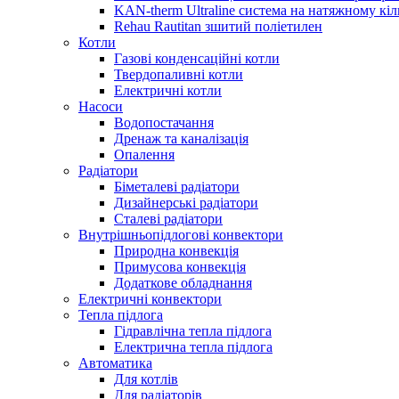
KAN-therm Ultraline система на натяжному кіл
Rehau Rautitan зшитий поліетилен
Котли
Газові конденсаційні котли
Твердопаливні котли
Електричні котли
Насоси
Водопостачання
Дренаж та каналізація
Опалення
Радіатори
Біметалеві радіатори
Дизайнерські радіатори
Сталеві радіатори
Внутрішньопідлогові конвектори
Природна конвекція
Примусова конвекція
Додаткове обладнання
Електричні конвектори
Тепла підлога
Гідравлічна тепла підлога
Електрична тепла підлога
Автоматика
Для котлів
Для радіаторів