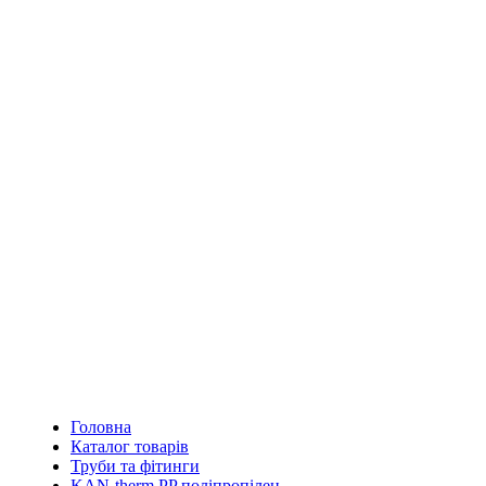
Головна
Каталог товарів
Труби та фітинги
KAN-therm PP поліпропілен