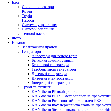
Блог
Сонячні колектори
Котли
Труби
Насоси
Системи управління
Системи опалення
Теплові насоси
Фото
Каталог
Завантажити прайси
Генератори
Аксесуари для генераторів
Балконні сонячні станції
Бензинові генератори
Газобензинові генератори
Дизельні генератори
Дизельні електростанції
Інверторні генератори
Труби та фітинги
KAN-therm PP поліпропілен
KAN-therm PRESS металопласт на прес-фітин
KAN-therm Push зшитий поліетилен PEX
KAN-therm Inox нержавіюча сталь на прес-фіт
KAN-therm Steel оцинкована сталь на прес-фі