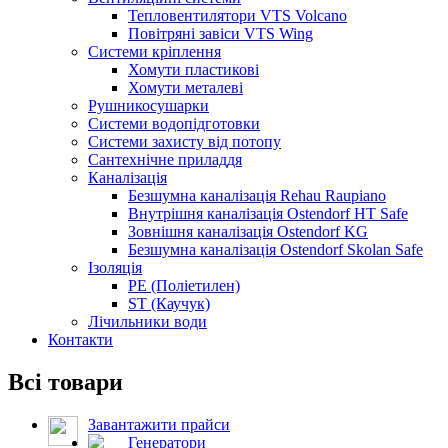
Тепловентилятори VTS Volcano
Повітряні завіси VTS Wing
Системи кріплення
Хомути пластикові
Хомути металеві
Рушникосушарки
Системи водопідготовки
Системи захисту від потопу
Сантехнічне приладдя
Каналізація
Безшумна каналізація Rehau Raupiano
Внутрішня каналізація Ostendorf HT Safe
Зовнішня каналізація Ostendorf KG
Безшумна каналізація Ostendorf Skolan Safe
Ізоляція
PE (Поліетилен)
ST (Каучук)
Лічильники води
Контакти
Всі товари
Завантажити прайси
Генератори