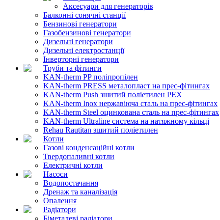
Аксесуари для генераторів
Балконні сонячні станції
Бензинові генератори
Газобензинові генератори
Дизельні генератори
Дизельні електростанції
Інверторні генератори
Труби та фітинги
KAN-therm PP поліпропілен
KAN-therm PRESS металопласт на прес-фітингах
KAN-therm Push зшитий поліетилен PEX
KAN-therm Inox нержавіюча сталь на прес-фітингах
KAN-therm Steel оцинкована сталь на прес-фітингах
KAN-therm Ultraline система на натяжному кільці
Rehau Rautitan зшитий поліетилен
Котли
Газові конденсаційні котли
Твердопаливні котли
Електричні котли
Насоси
Водопостачання
Дренаж та каналізація
Опалення
Радіатори
Біметалеві радіатори