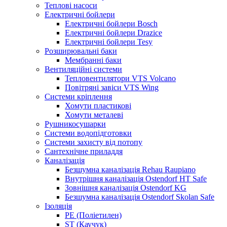
Теплові насоси
Електричні бойлери
Електричні бойлери Bosch
Електричні бойлери Drazice
Електричні бойлери Tesy
Розширювальні баки
Мембранні баки
Вентиляційні системи
Тепловентилятори VTS Volcano
Повітряні завіси VTS Wing
Системи кріплення
Хомути пластикові
Хомути металеві
Рушникосушарки
Системи водопідготовки
Системи захисту від потопу
Сантехнічне приладдя
Каналізація
Безшумна каналізація Rehau Raupiano
Внутрішня каналізація Ostendorf HT Safe
Зовнішня каналізація Ostendorf KG
Безшумна каналізація Ostendorf Skolan Safe
Ізоляція
PE (Поліетилен)
ST (Каучук)