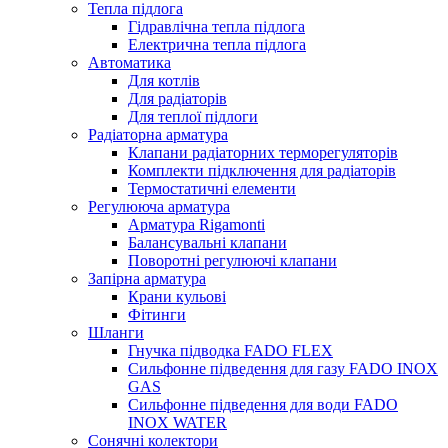
Тепла підлога
Гідравлічна тепла підлога
Електрична тепла підлога
Автоматика
Для котлів
Для радіаторів
Для теплої підлоги
Радіаторна арматура
Клапани радіаторних терморегуляторів
Комплекти підключення для радіаторів
Термостатичні елементи
Регулююча арматура
Арматура Rigamonti
Балансувальні клапани
Поворотні регулюючі клапани
Запірна арматура
Крани кульові
Фітинги
Шланги
Гнучка підводка FADO FLEX
Сильфонне підведення для газу FADO INOX
GAS
Сильфонне підведення для води FADO
INOX WATER
Сонячні колектори