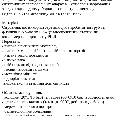
електричних зварювальних апаратів. Технологія зварювання
завдяки однорідному з'єднанню гарантує виняткову
герметичність і механічну міцність системи.
Матеріал
Сировина, що використовується для виробництва труб та
фітингів KAN-therm PP – це високоякісний статичний
кополімер поліпропілену PP-R.
Переваги: ​​
- висока гігієнічність матеріалу
- висока хімічна стійкість. - стійкість до корозії
- низька теплопровідність
- низька вага
- стійкість до відкладення солей
- гасіння вібрації та шумів
- механічна міцність
- однорідність з'єднань
-висока експлуатаційна довговічність
Область застосування:
- холодне (20°C/10 бар) та гаряче (60°C/10 бар) водопостачання
- центральне опалення (темп. до 90°C, роб. тиск до 6 бар)
- мережі стисненого повітря
- бальнеологічне обладнання
- обладнання сільського господарства та садівництва