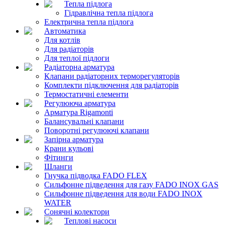
Тепла підлога
Гідравлічна тепла підлога
Електрична тепла підлога
Автоматика
Для котлів
Для радіаторів
Для теплої підлоги
Радіаторна арматура
Клапани радіаторних терморегуляторів
Комплекти підключення для радіаторів
Термостатичні елементи
Регулююча арматура
Арматура Rigamonti
Балансувальні клапани
Поворотні регулюючі клапани
Запірна арматура
Крани кульові
Фітинги
Шланги
Гнучка підводка FADO FLEX
Сильфонне підведення для газу FADO INOX GAS
Сильфонне підведення для води FADO INOX
WATER
Сонячні колектори
Теплові насоси