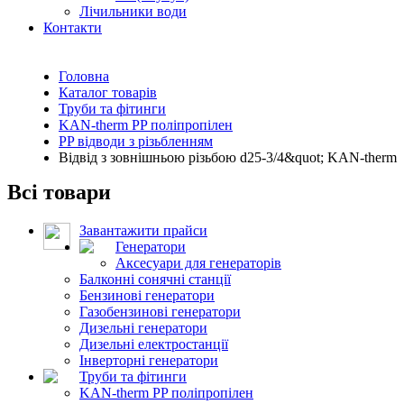
Лічильники води
Контакти
Головна
Каталог товарів
Труби та фітинги
KAN-therm PP поліпропілен
PP відводи з різьбленням
Відвід з зовнішньою різьбою d25-3/4&quot; KAN-therm
Всі товари
Завантажити прайси
Генератори
Аксесуари для генераторів
Балконні сонячні станції
Бензинові генератори
Газобензинові генератори
Дизельні генератори
Дизельні електростанції
Інверторні генератори
Труби та фітинги
KAN-therm PP поліпропілен