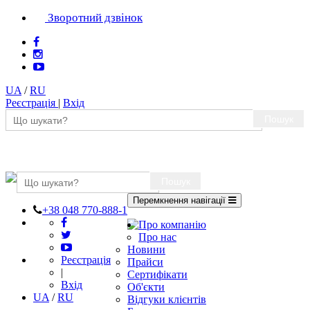
Зворотний дзвінок
UA
/
RU
Реєстрація
|
Вхід
Пошук
Пошук
Перемкнення навігації
+38 048 770-888-1
Про компанію
Про нас
Новини
Реєстрація
Прайси
|
Сертифікати
Вхід
Об'єкти
UA
/
RU
Відгуки клієнтів