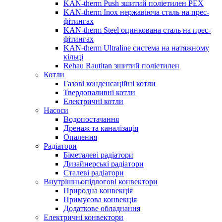
KAN-therm Push зшитий поліетилен PEX
KAN-therm Inox нержавіюча сталь на прес-
фітингах
KAN-therm Steel оцинкована сталь на прес-
фітингах
KAN-therm Ultraline система на натяжному
кільці
Rehau Rautitan зшитий поліетилен
Котли
Газові конденсаційні котли
Твердопаливні котли
Електричні котли
Насоси
Водопостачання
Дренаж та каналізація
Опалення
Радіатори
Біметалеві радіатори
Дизайнерські радіатори
Сталеві радіатори
Внутрішньопідлогові конвектори
Природна конвекція
Примусова конвекція
Додаткове обладнання
Електричні конвектори