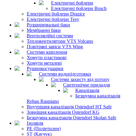
Електричні бойлери
Електричні бойлери Bosch
Електричні бойлери Drazice
Електричні бойлери Tesy
Розширювальні баки
Мембранні баки
Вентиляційні системи
Тепловентилятори VTS Volcano
Повітряні завіси VTS Wing
Системи кріплення
Хомути пластикові
Хомути металеві
Рушникосушарки
Системи водопідготовки
Системи захисту від потопу
Сантехнічне приладдя
Каналізація
Безшумна каналізація
Rehau Raupiano
Внутрішня каналізація Ostendorf HT Safe
Зовнішня каналізація Ostendorf KG
Безшумна каналізація Ostendorf Skolan Safe
Ізоляція
PE (Поліетилен)
ST (Каучук)