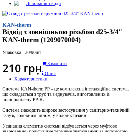
Лічильники води
KAN-therm
Відвід з зовнішньою різьбою d25-3/4"
KAN-therm (1209070004)
Упаковка - 30/90шт
210
грн
Замовити
Опис
Характеристики
Система KAN-therm PP – це комплексна інсталяційна система,
що складається з труб та з'єднувачів, виготовлених із
поліпропілену PP-R.
Система знаходить широке застосування у санітарно-технічній
галузі, головним чином, у водопостачанні.
З'єднання елементів системи відбувається через муфтове
зварювання (поліфузійне термічне зварювання) за допомогою