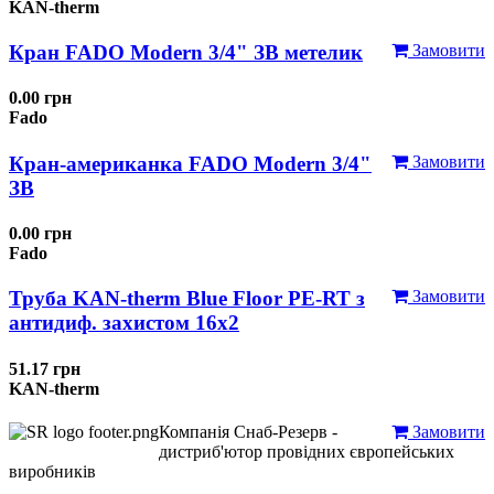
KAN-therm
Кран FADO Modern 3/4" ЗВ метелик
Замовити
0.00 грн
Fado
Кран-американка FADO Modern 3/4"
Замовити
ЗВ
0.00 грн
Fado
Труба KAN-therm Blue Floor PE-RT з
Замовити
антидиф. захистом 16х2
51.17 грн
KAN-therm
Компанія Снаб-Резерв -
Замовити
дистриб'ютор провідних європейських
виробників