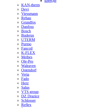
Бренди
KAN-therm
Devi
Viessmann
Rehau
Grundfos
Danfoss
Bosch
Buderus
UTERM
Purmo
Fancoil
K-FLEX
Meibes
Ole-Pro
Walraven
Ostendorf
Veria
Fado
Herz
Salus
VTS group
DZ Drazice
Schlosser
Reflex