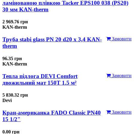
ламінованою плівкою Tacker EPS100 038 (PS20)
30 мм KAN-therm
2 969.76 грн
KAN-therm
Труба stabi glass PN 20 d20 х 3,4 KAN-
Замовити
therm
96.35 грн
KAN-therm
Тепла підлога DEVI Comfort
Замовити
двожильний мат 150T 1.5 м²
5 830.32 грн
Devi
Кран-американка FADO Classic PN40
Замовити
15 1/2"
0.00 грн