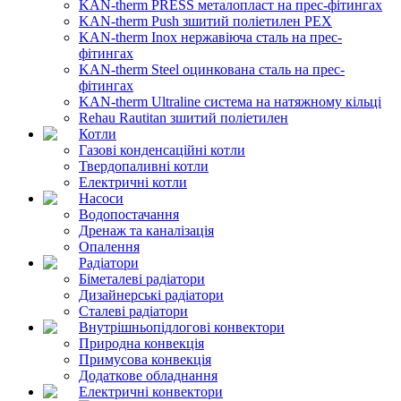
KAN-therm PRESS металопласт на прес-фітингах
KAN-therm Push зшитий поліетилен PEX
KAN-therm Inox нержавіюча сталь на прес-
фітингах
KAN-therm Steel оцинкована сталь на прес-
фітингах
KAN-therm Ultraline система на натяжному кільці
Rehau Rautitan зшитий поліетилен
Котли
Газові конденсаційні котли
Твердопаливні котли
Електричні котли
Насоси
Водопостачання
Дренаж та каналізація
Опалення
Радіатори
Біметалеві радіатори
Дизайнерські радіатори
Сталеві радіатори
Внутрішньопідлогові конвектори
Природна конвекція
Примусова конвекція
Додаткове обладнання
Електричні конвектори