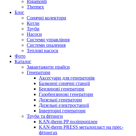
Rigamonti
Thermex
Блог
Сонячні колектори
Котли
Труби
Насоси
Системи управління
Системи опалення
Теплові насоси
Фото
Каталог
Завантажити прайси
Генератори
Аксесуари для генераторів
Балконні сонячні станції
Бензинові генератори
Газобензинові генератори
Дизельні генератори
Дизельні електростанції
Інверторні генератори
Труби та фітинги
KAN-therm PP поліпропілен
KAN-therm PRESS металопласт на прес-
фітингах