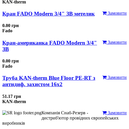
KAN-therm
Кран FADO Modern 3/4" ЗВ метелик
Замовити
0.00 грн
Fado
Кран-американка FADO Modern 3/4"
Замовити
ЗВ
0.00 грн
Fado
Труба KAN-therm Blue Floor PE-RT з
Замовити
антидиф. захистом 16х2
51.17 грн
KAN-therm
Компанія Снаб-Резерв -
Замовити
дистриб'ютор провідних європейських
виробників