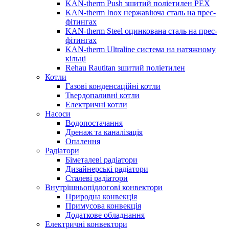
KAN-therm Push зшитий поліетилен PEX
KAN-therm Inox нержавіюча сталь на прес-
фітингах
KAN-therm Steel оцинкована сталь на прес-
фітингах
KAN-therm Ultraline система на натяжному
кільці
Rehau Rautitan зшитий поліетилен
Котли
Газові конденсаційні котли
Твердопаливні котли
Електричні котли
Насоси
Водопостачання
Дренаж та каналізація
Опалення
Радіатори
Біметалеві радіатори
Дизайнерські радіатори
Сталеві радіатори
Внутрішньопідлогові конвектори
Природна конвекція
Примусова конвекція
Додаткове обладнання
Електричні конвектори