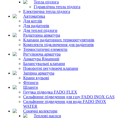
Тепла підлога
Гідравлічна тепла підлога
Електрична тепла підлога
Автоматика
Для котлів
Для радіаторів
Для теплої підлоги
Радіаторна арматура
Клапани радіаторних терморегуляторів
Комплекти підключення для радіаторів
Термостатичні елементи
Регулююча арматура
Арматура Rigamonti
Балансувальні клапани
Поворотні регулюючі клапани
Запірна арматура
Крани кульові
Фітинги
Шланги
Гнучка підводка FADO FLEX
Сильфонне підведення для газу FADO INOX GAS
Сильфонне підведення для води FADO INOX
WATER
Сонячні колектори
Теплові насоси