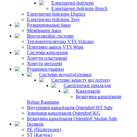
Електричні бойлери
Електричні бойлери Bosch
Електричні бойлери Drazice
Електричні бойлери Tesy
Розширювальні баки
Мембранні баки
Вентиляційні системи
Тепловентилятори VTS Volcano
Повітряні завіси VTS Wing
Системи кріплення
Хомути пластикові
Хомути металеві
Рушникосушарки
Системи водопідготовки
Системи захисту від потопу
Сантехнічне приладдя
Каналізація
Безшумна каналізація
Rehau Raupiano
Внутрішня каналізація Ostendorf HT Safe
Зовнішня каналізація Ostendorf KG
Безшумна каналізація Ostendorf Skolan Safe
Ізоляція
PE (Поліетилен)
ST (Каучук)