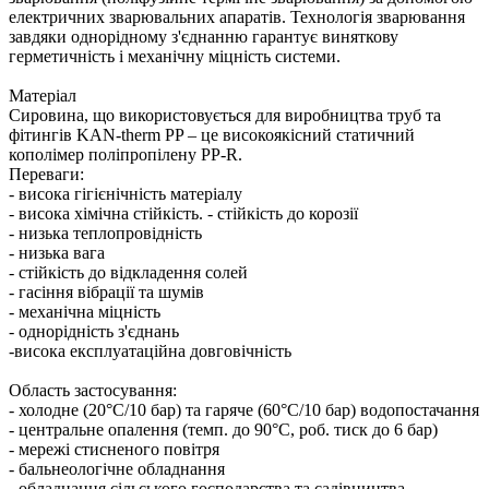
електричних зварювальних апаратів. Технологія зварювання
завдяки однорідному з'єднанню гарантує виняткову
герметичність і механічну міцність системи.
Матеріал
Сировина, що використовується для виробництва труб та
фітингів KAN-therm PP – це високоякісний статичний
кополімер поліпропілену PP-R.
Переваги: ​​
- висока гігієнічність матеріалу
- висока хімічна стійкість. - стійкість до корозії
- низька теплопровідність
- низька вага
- стійкість до відкладення солей
- гасіння вібрації та шумів
- механічна міцність
- однорідність з'єднань
-висока експлуатаційна довговічність
Область застосування:
- холодне (20°C/10 бар) та гаряче (60°C/10 бар) водопостачання
- центральне опалення (темп. до 90°C, роб. тиск до 6 бар)
- мережі стисненого повітря
- бальнеологічне обладнання
- обладнання сільського господарства та садівництва