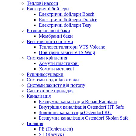
Теплові насоси
Електричні бойлери
Електричні бойлери Bosch
Електричні бойлери Drazice
Електричні бойлери Tesy
Розширювальні баки
Мембранні баки
Вентиляційні системи
Тепловентилятори VTS Volcano
Повітряні завіси VTS Wing
Системи кріплення
Хомути пластикові
Хомути металеві
Рушникосушарки
Системи водопідготовки
Системи захисту від потопу
Сантехнічне приладдя
Каналізація
Безшумна каналізація Rehau Raupiano
Внутрішня каналізація Ostendorf HT Safe
Зовнішня каналізація Ostendorf KG
Безшумна каналізація Ostendorf Skolan Safe
Ізоляція
PE (Поліетилен)
ST (Каучук)