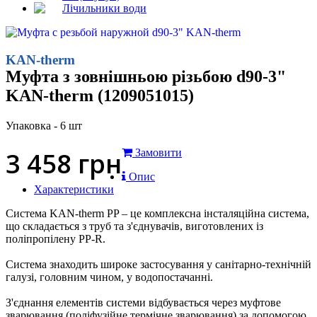
Лічильники води
KAN-therm
Муфта з зовнішньою різьбою d90-3"
KAN-therm (1209051015)
Упаковка - 6 шт
3 458
грн
Замовити
Опис
Характеристики
Система KAN-therm PP – це комплексна інсталяційна система,
що складається з труб та з'єднувачів, виготовлених із
поліпропілену PP-R.
Система знаходить широке застосування у санітарно-технічній
галузі, головним чином, у водопостачанні.
З'єднання елементів системи відбувається через муфтове
зварювання (поліфузійне термічне зварювання) за допомогою