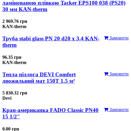
ламінованою плівкою Tacker EPS100 038 (PS20)
30 мм KAN-therm
2 969.76 грн
KAN-therm
Труба stabi glass PN 20 d20 х 3,4 KAN-
Замовити
therm
96.35 грн
KAN-therm
Тепла підлога DEVI Comfort
Замовити
двожильний мат 150T 1.5 м²
5 830.32 грн
Devi
Кран-американка FADO Classic PN40
Замовити
15 1/2"
0.00 грн