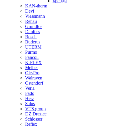
Бренди
KAN-therm
Devi
Viessmann
Rehau
Grundfos
Danfoss
Bosch
Buderus
UTERM
Purmo
Fancoil
K-FLEX
Meibes
Ole-Pro
Walraven
Ostendorf
Veria
Fado
Herz
Salus
VTS group
DZ Drazice
Schlosser
Reflex