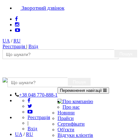
Зворотний дзвінок
UA
/
RU
Реєстрація
|
Вхід
Пошук
Пошук
Перемкнення навігації
+38 048 770-888-1
Про компанію
Про нас
Новини
Реєстрація
Прайси
|
Сертифікати
Вхід
Об'єкти
UA
/
RU
Відгуки клієнтів