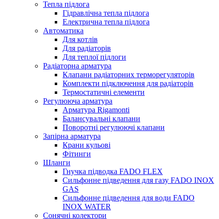
Тепла підлога
Гідравлічна тепла підлога
Електрична тепла підлога
Автоматика
Для котлів
Для радіаторів
Для теплої підлоги
Радіаторна арматура
Клапани радіаторних терморегуляторів
Комплекти підключення для радіаторів
Термостатичні елементи
Регулююча арматура
Арматура Rigamonti
Балансувальні клапани
Поворотні регулюючі клапани
Запірна арматура
Крани кульові
Фітинги
Шланги
Гнучка підводка FADO FLEX
Сильфонне підведення для газу FADO INOX
GAS
Сильфонне підведення для води FADO
INOX WATER
Сонячні колектори