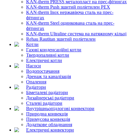
KAN-therm PRESS металопласт на прес-фітингах
KAN-therm Push зшитий поліетилен PEX
KAN-therm Inox нержавіюча сталь на прес-
фітингах
KAN-therm Steel оцинкована сталь на прес-
фітингах
KAN-therm Ultraline система на натяжному кільці
Rehau Rautitan зшитий поліетилен
Котли
Газові конденсаційні котли
Твердопаливні котли
Електричні котли
Насоси
Водопостачання
Дренаж та каналізація
Опалення
Радіатори
Біметалеві радіатори
Дизайнерські радіатори
Сталеві радіатори
Внутрішньопідлогові конвектори
Природна конвекція
Примусова конвекція
Додаткове обладнання
Електричні конвектори