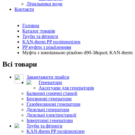
Лічильники води
Контакти
Головна
Каталог товарів
Труби та фітинги
KAN-therm PP поліпропілен
PP муфти з різьбленням
Муфта з зовнішньою різьбою d90-3&quot; KAN-therm
Всі товари
Завантажити прайси
Генератори
Аксесуари для генераторів
Балконні сонячні станції
Бензинові генератори
Газобензинові генератори
Дизельні генератори
Дизельні електростанції
Інверторні генератори
Труби та фітинги
KAN-therm PP поліпропілен