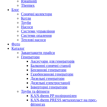
Rigamonti
Thermex
Блог
Сонячні колектори
Котли
Труби
Насоси
Системи управління
Системи опалення
Теплові насоси
Фото
Каталог
Завантажити прайси
Генератори
Аксесуари для генераторів
Балконні сонячні станції
Бензинові генератори
Газобензинові генератори
Дизельні генератори
Дизельні електростанції
Інверторні генератори
Труби та фітинги
KAN-therm PP поліпропілен
KAN-therm PRESS металопласт на прес-
фітингах