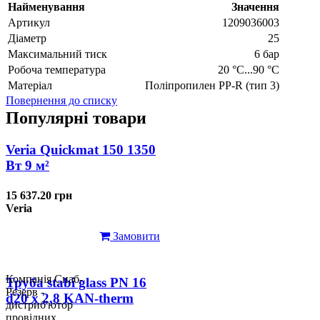
Найменування
Значення
Артикул
1209036003
Діаметр
25
Максимальний тиск
6 бар
Робоча температура
20 °C...90 °C
Матеріал
Поліпропилен PP-R (тип 3)
Повернення до списку
Популярні товари
Veria Quickmat 150 1350
Вт 9 м²
15 637.20 грн
Veria
Замовити
Компанія Снаб-
Труба stabi glass PN 16
Резерв -
d20 х 2,8 KAN-therm
дистриб'ютор
провідних