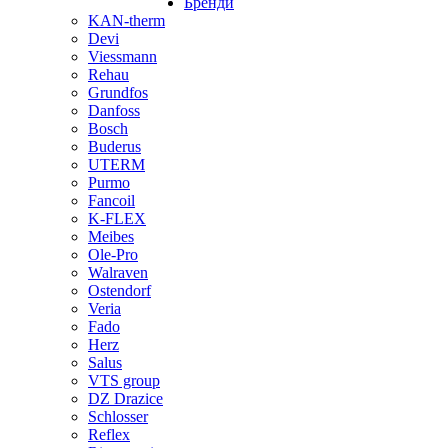
Бренди
KAN-therm
Devi
Viessmann
Rehau
Grundfos
Danfoss
Bosch
Buderus
UTERM
Purmo
Fancoil
K-FLEX
Meibes
Ole-Pro
Walraven
Ostendorf
Veria
Fado
Herz
Salus
VTS group
DZ Drazice
Schlosser
Reflex