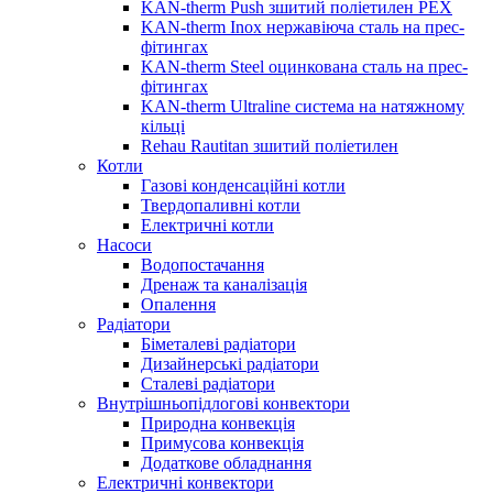
KAN-therm Push зшитий поліетилен PEX
KAN-therm Inox нержавіюча сталь на прес-
фітингах
KAN-therm Steel оцинкована сталь на прес-
фітингах
KAN-therm Ultraline система на натяжному
кільці
Rehau Rautitan зшитий поліетилен
Котли
Газові конденсаційні котли
Твердопаливні котли
Електричні котли
Насоси
Водопостачання
Дренаж та каналізація
Опалення
Радіатори
Біметалеві радіатори
Дизайнерські радіатори
Сталеві радіатори
Внутрішньопідлогові конвектори
Природна конвекція
Примусова конвекція
Додаткове обладнання
Електричні конвектори