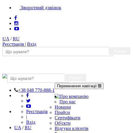
Зворотний дзвінок
UA
/
RU
Реєстрація
|
Вхід
Пошук
Пошук
Перемкнення навігації
+38 048 770-888-1
Про компанію
Про нас
Новини
Реєстрація
Прайси
|
Сертифікати
Вхід
Об'єкти
UA
/
RU
Відгуки клієнтів