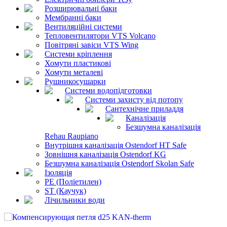
Розширювальні баки
Мембранні баки
Вентиляційні системи
Тепловентилятори VTS Volcano
Повітряні завіси VTS Wing
Системи кріплення
Хомути пластикові
Хомути металеві
Рушникосушарки
Системи водопідготовки
Системи захисту від потопу
Сантехнічне приладдя
Каналізація
Безшумна каналізація
Rehau Raupiano
Внутрішня каналізація Ostendorf HT Safe
Зовнішня каналізація Ostendorf KG
Безшумна каналізація Ostendorf Skolan Safe
Ізоляція
PE (Поліетилен)
ST (Каучук)
Лічильники води