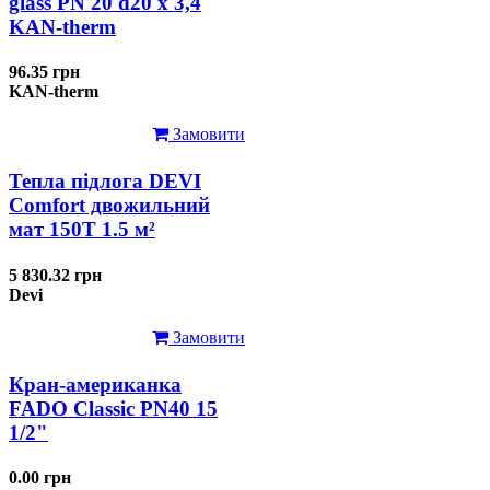
glass PN 20 d20 х 3,4
KAN-therm
96.35 грн
KAN-therm
Замовити
Тепла підлога DEVI
Comfort двожильний
мат 150T 1.5 м²
5 830.32 грн
Devi
Замовити
Кран-американка
FADO Classic PN40 15
1/2"
0.00 грн