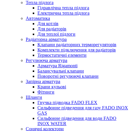
Тепла підлога
Гідравлічна тепла підлога
Електрична тепла підлога
Автоматика
Для котлів
Для радіаторів
Для теплої підлоги
Радіаторна арматура
Клапани радіаторних терморегуляторів
Комплекти підключення для радіаторів
Термостатичні елементи
Регулююча арматура
Арматура Rigamonti
Балансувальні клапани
Поворотні регулюючі клапани
Запірна арматура
Крани кульові
Фітинги
Шланги
Гнучка підводка FADO FLEX
Сильфонне підведення для газу FADO INOX
GAS
Сильфонне підведення для води FADO
INOX WATER
Сонячні колектори