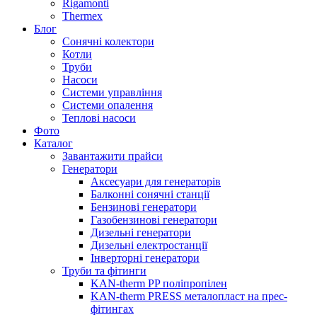
Rigamonti
Thermex
Блог
Сонячні колектори
Котли
Труби
Насоси
Системи управління
Системи опалення
Теплові насоси
Фото
Каталог
Завантажити прайси
Генератори
Аксесуари для генераторів
Балконні сонячні станції
Бензинові генератори
Газобензинові генератори
Дизельні генератори
Дизельні електростанції
Інверторні генератори
Труби та фітинги
KAN-therm PP поліпропілен
KAN-therm PRESS металопласт на прес-
фітингах