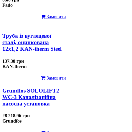
Fado
Замовити
Труба із вуглецевої
сталі, оцинкована
12x1,2 KAN-therm Steel
137.38 грн
KAN-therm
Замовити
Grundfos SOLOLIFT2
WC-3 Каналізаційна
насосна установка
28 218.96 грн
Grundfos