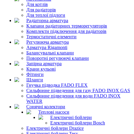
Для котлів
Для радіаторів
Для теплої підлоги
Радіаторна арматура
Клапани радіаторних терморегуляторів
Комплекти підключення для радіаторів
Термостатичні елементи
Регулююча арматура
Арматура Rigamonti
Балансувальні клапани
Поворотні регулюючі клапани
Запірна арматура
Крани кульові
Фітинги
Шланги
Гнучка підводка FADO FLEX
Сильфонне підведення для газу FADO INOX GAS
Сильфонне підведення для води FADO INOX
WATER
Сонячні колектори
Теплові насоси
Електричні бойлери
Електричні бойлери Bosch
Електричні бойлери Drazice
Електричні бойлери Tesy