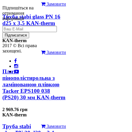
Замовити
Підпишіться на
отримання
Труба stabi glass PN 16
інформації
d25 х 3,5 KAN-therm
126.31 грн
Підписатися
KAN-therm
2017 © Всі права
захищені.
Замовити
Плита
пінополістирольна з
ламінованою плівкою
Tacker EPS100 038
(PS20) 30 мм KAN-therm
2 969.76 грн
KAN-therm
Труба stabi
Замовити