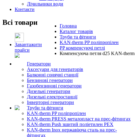
Лічильники води
Контакти
Всі товари
Головна
Каталог товарів
Труби та фітинги
KAN-therm PP поліпропілен
Завантажити
PP компенсуючі петлі
прайси
Компенсуюча петля d25 KAN-therm
Генератори
Аксесуари для генераторів
Балконні сонячні станції
Бензинові генератори
Газобензинові генератори
Дизельні генератори
Дизельні електростанції
Інверторні генератори
Труби та фітинги
KAN-therm PP поліпропілен
KAN-therm PRESS металопласт на прес-фітингах
KAN-therm Push зшитий поліетилен PEX
KAN-therm Inox нержавіюча сталь на прес-
фітингах