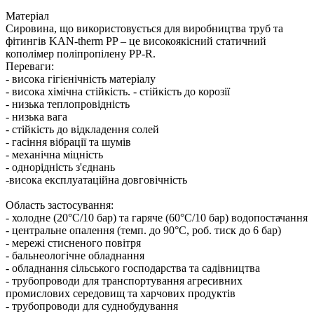
Матеріал
Сировина, що використовується для виробництва труб та
фітингів KAN-therm PP – це високоякісний статичний
кополімер поліпропілену PP-R.
Переваги: ​​
- висока гігієнічність матеріалу
- висока хімічна стійкість. - стійкість до корозії
- низька теплопровідність
- низька вага
- стійкість до відкладення солей
- гасіння вібрації та шумів
- механічна міцність
- однорідність з'єднань
-висока експлуатаційна довговічність
Область застосування:
- холодне (20°C/10 бар) та гаряче (60°C/10 бар) водопостачання
- центральне опалення (темп. до 90°C, роб. тиск до 6 бар)
- мережі стисненого повітря
- бальнеологічне обладнання
- обладнання сільського господарства та садівництва
- трубопроводи для транспортування агресивних
промислових середовищ та харчових продуктів
- трубопроводи для суднобудування