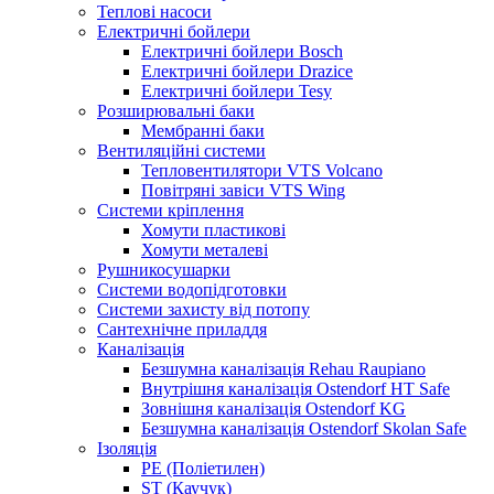
Теплові насоси
Електричні бойлери
Електричні бойлери Bosch
Електричні бойлери Drazice
Електричні бойлери Tesy
Розширювальні баки
Мембранні баки
Вентиляційні системи
Тепловентилятори VTS Volcano
Повітряні завіси VTS Wing
Системи кріплення
Хомути пластикові
Хомути металеві
Рушникосушарки
Системи водопідготовки
Системи захисту від потопу
Сантехнічне приладдя
Каналізація
Безшумна каналізація Rehau Raupiano
Внутрішня каналізація Ostendorf HT Safe
Зовнішня каналізація Ostendorf KG
Безшумна каналізація Ostendorf Skolan Safe
Ізоляція
PE (Поліетилен)
ST (Каучук)