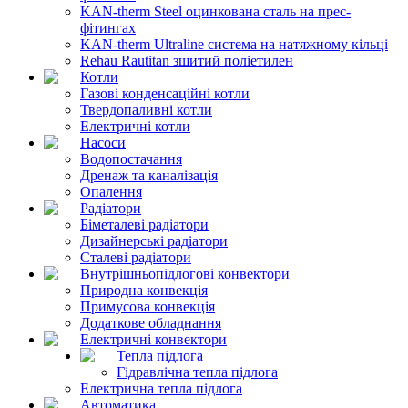
KAN-therm Steel оцинкована сталь на прес-
фітингах
KAN-therm Ultraline система на натяжному кільці
Rehau Rautitan зшитий поліетилен
Котли
Газові конденсаційні котли
Твердопаливні котли
Електричні котли
Насоси
Водопостачання
Дренаж та каналізація
Опалення
Радіатори
Біметалеві радіатори
Дизайнерські радіатори
Сталеві радіатори
Внутрішньопідлогові конвектори
Природна конвекція
Примусова конвекція
Додаткове обладнання
Електричні конвектори
Тепла підлога
Гідравлічна тепла підлога
Електрична тепла підлога
Автоматика