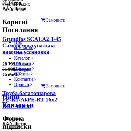
81.14 грн
європейських
KAN-therm
виробників
Замовити
Корисні
Посилання
Grundfos SCALA2 3-45
Про
Самовсмоктувальна
компанію
насосна установка
Новини
Каталог
Послуги
28 789.99 грн
Проекти
31 988.88 грн
Об'єкти
Grundfos
Контакти
Прайси
Замовити
Труба багатошарова
Наші
PE-RT/Al/PE-RT 16x2
Контакти
KAN-therm
Форма
78.83 грн
KAN-therm
підписки