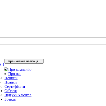
Перемкнення навігації
8-1
Про компанію
Про нас
Новини
Прайси
Сертифікати
Об'єкти
Відгуки клієнтів
Бренди