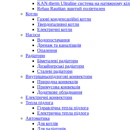
KAN-therm Ultraline система на натяжному кіл
Rehau Rautitan зшитий поліетилен
Котли
Газові конденсаційні котли
Твердопаливні котли
Електричні котли
Насоси
Водопостачання
Дренаж та каналізація
Опалення
Радіатори
Біметалеві радіатори
Дизайнерські радіатори
Сталеві радіатори
Внутрішньопідлогові конвектори
Природна конвекція
Примусова конвекція
Додаткове обладнання
Електричні конвектори
Тепла підлога
Гідравлічна тепла підлога
Електрична тепла підлога
Автоматика
Для котлів
Для радіаторів