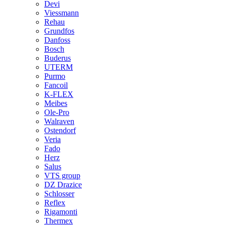
Devi
Viessmann
Rehau
Grundfos
Danfoss
Bosch
Buderus
UTERM
Purmo
Fancoil
K-FLEX
Meibes
Ole-Pro
Walraven
Ostendorf
Veria
Fado
Herz
Salus
VTS group
DZ Drazice
Schlosser
Reflex
Rigamonti
Thermex