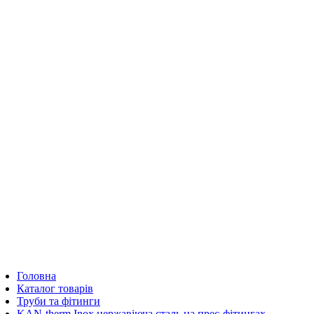
Головна
Каталог товарів
Труби та фітинги
KAN-therm Inox нержавіюча сталь на прес-фітингах