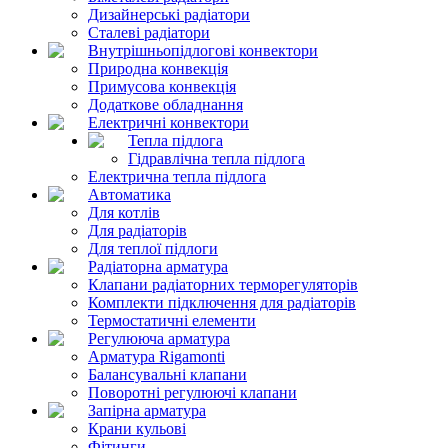
Дизайнерські радіатори
Сталеві радіатори
Внутрішньопідлогові конвектори
Природна конвекція
Примусова конвекція
Додаткове обладнання
Електричні конвектори
Тепла підлога
Гідравлічна тепла підлога
Електрична тепла підлога
Автоматика
Для котлів
Для радіаторів
Для теплої підлоги
Радіаторна арматура
Клапани радіаторних терморегуляторів
Комплекти підключення для радіаторів
Термостатичні елементи
Регулююча арматура
Арматура Rigamonti
Балансувальні клапани
Поворотні регулюючі клапани
Запірна арматура
Крани кульові
Фітинги