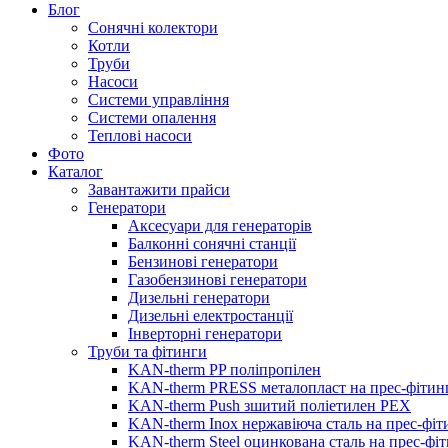
Блог
Сонячні колектори
Котли
Труби
Насоси
Системи управління
Системи опалення
Теплові насоси
Фото
Каталог
Завантажити прайси
Генератори
Аксесуари для генераторів
Балконні сонячні станції
Бензинові генератори
Газобензинові генератори
Дизельні генератори
Дизельні електростанції
Інверторні генератори
Труби та фітинги
KAN-therm PP поліпропілен
KAN-therm PRESS металопласт на прес-фітин
KAN-therm Push зшитий поліетилен PEX
KAN-therm Inox нержавіюча сталь на прес-фіт
KAN-therm Steel оцинкована сталь на прес-фі