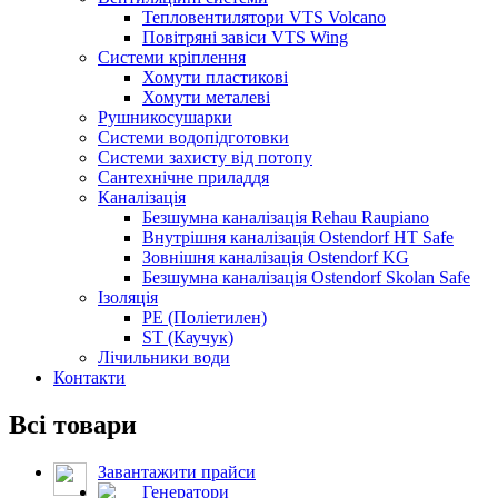
Тепловентилятори VTS Volcano
Повітряні завіси VTS Wing
Системи кріплення
Хомути пластикові
Хомути металеві
Рушникосушарки
Системи водопідготовки
Системи захисту від потопу
Сантехнічне приладдя
Каналізація
Безшумна каналізація Rehau Raupiano
Внутрішня каналізація Ostendorf HT Safe
Зовнішня каналізація Ostendorf KG
Безшумна каналізація Ostendorf Skolan Safe
Ізоляція
PE (Поліетилен)
ST (Каучук)
Лічильники води
Контакти
Всі товари
Завантажити прайси
Генератори