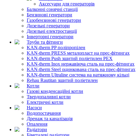
Аксесуари для генераторів
Балконні сонячні станції
Бензинові генератори
Газобензинові генератори
Дизельні генератори
Дизельні електростанції
Інверторні генератори
Труби та фітинги
KAN-therm PP поліпропілен
KAN-therm PRESS металопласт на прес-фітингах
KAN-therm Push зшитий поліетилен PEX
KAN-therm Inox нержавіюча сталь на прес-фітингах
KAN-therm Steel оцинкована сталь на прес-фітингах
KAN-therm Ultraline система на натяжному кільці
Rehau Rautitan зшитий поліетилен
Котли
Газові конденсаційні котли
Твердопаливні котли
Електричні котли
Насоси
Водопостачання
Дренаж та каналізація
Опалення
Радіатори
Біметалеві радіатори