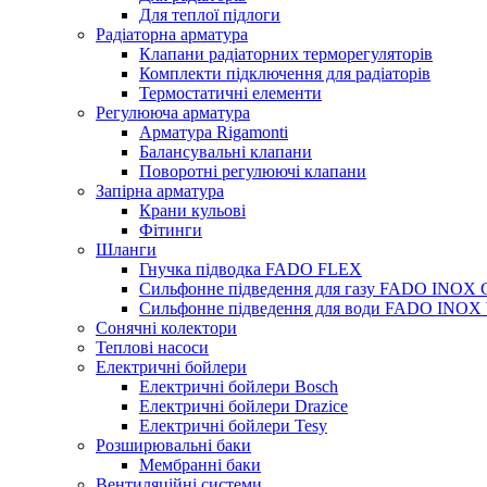
Для теплої підлоги
Радіаторна арматура
Клапани радіаторних терморегуляторів
Комплекти підключення для радіаторів
Термостатичні елементи
Регулююча арматура
Арматура Rigamonti
Балансувальні клапани
Поворотні регулюючі клапани
Запірна арматура
Крани кульові
Фітинги
Шланги
Гнучка підводка FADO FLEX
Сильфонне підведення для газу FADO INOX
Сильфонне підведення для води FADO INO
Сонячні колектори
Теплові насоси
Електричні бойлери
Електричні бойлери Bosch
Електричні бойлери Drazice
Електричні бойлери Tesy
Розширювальні баки
Мембранні баки
Вентиляційні системи