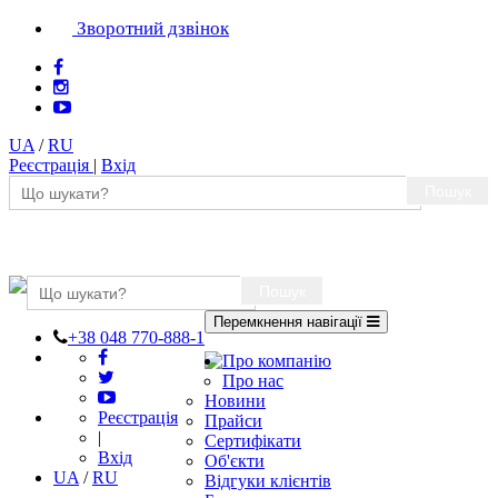
Зворотний дзвінок
UA
/
RU
Реєстрація
|
Вхід
Пошук
Пошук
Перемкнення навігації
+38 048 770-888-1
Про компанію
Про нас
Новини
Реєстрація
Прайси
|
Сертифікати
Вхід
Об'єкти
UA
/
RU
Відгуки клієнтів