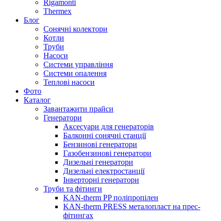
Rigamonti
Thermex
Блог
Сонячні колектори
Котли
Труби
Насоси
Системи управління
Системи опалення
Теплові насоси
Фото
Каталог
Завантажити прайси
Генератори
Аксесуари для генераторів
Балконні сонячні станції
Бензинові генератори
Газобензинові генератори
Дизельні генератори
Дизельні електростанції
Інверторні генератори
Труби та фітинги
KAN-therm PP поліпропілен
KAN-therm PRESS металопласт на прес-
фітингах