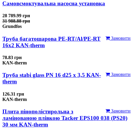
Самовсмоктувальна насосна установка
28 789.99 грн
31 988.88 грн
Grundfos
Труба багатошарова PE-RT/Al/PE-RT
Замовити
16x2 KAN-therm
78.83 грн
KAN-therm
Труба stabi glass PN 16 d25 х 3,5 KAN-
Замовити
therm
126.31 грн
KAN-therm
Плита пінополістирольна з
Замовити
ламінованою плівкою Tacker EPS100 038 (PS20)
30 мм KAN-therm