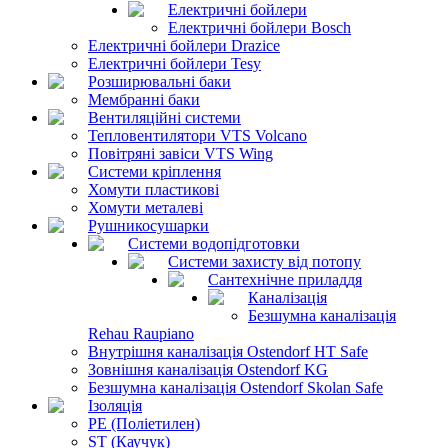
Електричні бойлери
Електричні бойлери Bosch
Електричні бойлери Drazice
Електричні бойлери Tesy
Розширювальні баки
Мембранні баки
Вентиляційні системи
Тепловентилятори VTS Volcano
Повітряні завіси VTS Wing
Системи кріплення
Хомути пластикові
Хомути металеві
Рушникосушарки
Системи водопідготовки
Системи захисту від потопу
Сантехнічне приладдя
Каналізація
Безшумна каналізація
Rehau Raupiano
Внутрішня каналізація Ostendorf HT Safe
Зовнішня каналізація Ostendorf KG
Безшумна каналізація Ostendorf Skolan Safe
Ізоляція
PE (Поліетилен)
ST (Каучук)