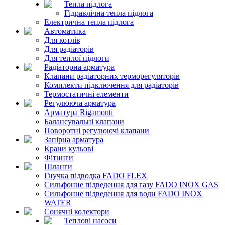
Тепла підлога
Гідравлічна тепла підлога
Електрична тепла підлога
Автоматика
Для котлів
Для радіаторів
Для теплої підлоги
Радіаторна арматура
Клапани радіаторних терморегуляторів
Комплекти підключення для радіаторів
Термостатичні елементи
Регулююча арматура
Арматура Rigamonti
Балансувальні клапани
Поворотні регулюючі клапани
Запірна арматура
Крани кульові
Фітинги
Шланги
Гнучка підводка FADO FLEX
Сильфонне підведення для газу FADO INOX GAS
Сильфонне підведення для води FADO INOX
WATER
Сонячні колектори
Теплові насоси