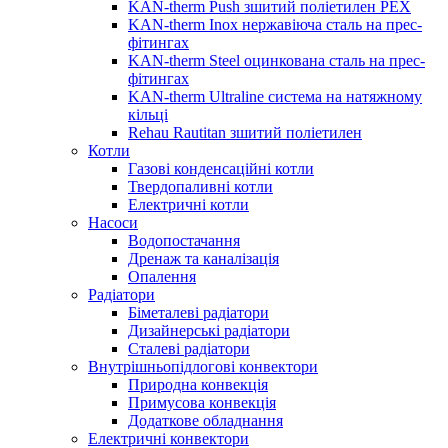
KAN-therm Push зшитий поліетилен PEX
KAN-therm Inox нержавіюча сталь на прес-
фітингах
KAN-therm Steel оцинкована сталь на прес-
фітингах
KAN-therm Ultraline система на натяжному
кільці
Rehau Rautitan зшитий поліетилен
Котли
Газові конденсаційні котли
Твердопаливні котли
Електричні котли
Насоси
Водопостачання
Дренаж та каналізація
Опалення
Радіатори
Біметалеві радіатори
Дизайнерські радіатори
Сталеві радіатори
Внутрішньопідлогові конвектори
Природна конвекція
Примусова конвекція
Додаткове обладнання
Електричні конвектори