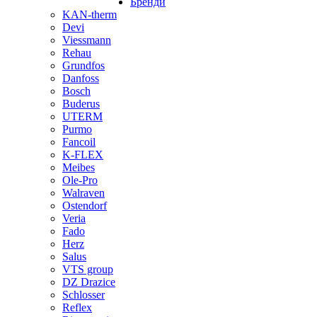
Бренди
KAN-therm
Devi
Viessmann
Rehau
Grundfos
Danfoss
Bosch
Buderus
UTERM
Purmo
Fancoil
K-FLEX
Meibes
Ole-Pro
Walraven
Ostendorf
Veria
Fado
Herz
Salus
VTS group
DZ Drazice
Schlosser
Reflex