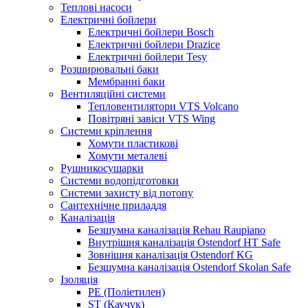
Теплові насоси
Електричні бойлери
Електричні бойлери Bosch
Електричні бойлери Drazice
Електричні бойлери Tesy
Розширювальні баки
Мембранні баки
Вентиляційні системи
Тепловентилятори VTS Volcano
Повітряні завіси VTS Wing
Системи кріплення
Хомути пластикові
Хомути металеві
Рушникосушарки
Системи водопідготовки
Системи захисту від потопу
Сантехнічне приладдя
Каналізація
Безшумна каналізація Rehau Raupiano
Внутрішня каналізація Ostendorf HT Safe
Зовнішня каналізація Ostendorf KG
Безшумна каналізація Ostendorf Skolan Safe
Ізоляція
PE (Поліетилен)
ST (Каучук)