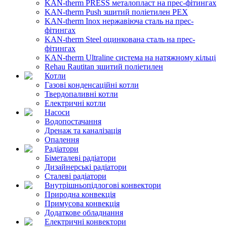
KAN-therm PRESS металопласт на прес-фітингах
KAN-therm Push зшитий поліетилен PEX
KAN-therm Inox нержавіюча сталь на прес-
фітингах
KAN-therm Steel оцинкована сталь на прес-
фітингах
KAN-therm Ultraline система на натяжному кільці
Rehau Rautitan зшитий поліетилен
Котли
Газові конденсаційні котли
Твердопаливні котли
Електричні котли
Насоси
Водопостачання
Дренаж та каналізація
Опалення
Радіатори
Біметалеві радіатори
Дизайнерські радіатори
Сталеві радіатори
Внутрішньопідлогові конвектори
Природна конвекція
Примусова конвекція
Додаткове обладнання
Електричні конвектори