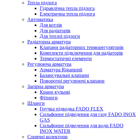
Тепла підлога
Гідравлічна тепла підлога
Електрична тепла підлога
Автоматика
Для котлів
Для радіаторів
Для теплої підлоги
Радіаторна арматура
Клапани радіаторних терморегуляторів
Комплекти підключення для радіаторів
Термостатичні елементи
Регулююча арматура
Арматура Rigamonti
Балансувальні клапани
Поворотні регулюючі клапани
Запірна арматура
Крани кульові
Фітинги
Шланги
Гнучка підводка FADO FLEX
Сильфонне підведення для газу FADO INOX
GAS
Сильфонне підведення для води FADO
INOX WATER
Сонячні колектори