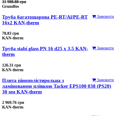
31 988.88 грн
Grundfos
Труба багатошарова PE-RT/Al/PE-RT
Замовити
16x2 KAN-therm
78.83 грн
KAN-therm
Труба stabi glass PN 16 d25 х 3,5 KAN-
Замовити
therm
126.31 грн
KAN-therm
Плита пінополістирольна з
Замовити
ламінованою плівкою Tacker EPS100 038 (PS20)
30 мм KAN-therm
2 969.76 грн
KAN-therm