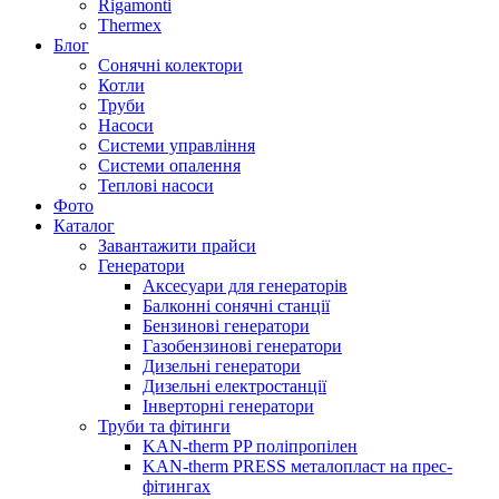
Rigamonti
Thermex
Блог
Сонячні колектори
Котли
Труби
Насоси
Системи управління
Системи опалення
Теплові насоси
Фото
Каталог
Завантажити прайси
Генератори
Аксесуари для генераторів
Балконні сонячні станції
Бензинові генератори
Газобензинові генератори
Дизельні генератори
Дизельні електростанції
Інверторні генератори
Труби та фітинги
KAN-therm PP поліпропілен
KAN-therm PRESS металопласт на прес-
фітингах