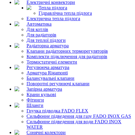
Електричні конвектори
Тепла підлога
Гідравлічна тепла підлога
Електрична тепла підлога
Автоматика
Для котлів
Для радіаторів
Для теплої підлоги
Радіаторна арматура
Клапани радіаторних терморегуляторів
Комплекти підключення для радіаторів
Термостатичні елементи
Регулююча арматура
Арматура Rigamonti
Балансувальні клапани
Поворотні регулюючі клапани
Запірна арматура
Крани кульові
Фітинги
Шланги
Гнучка підводка FADO FLEX
Сильфонне підведення для газу FADO INOX GAS
Сильфонне підведення для води FADO INOX
WATER
Сонячні колектори