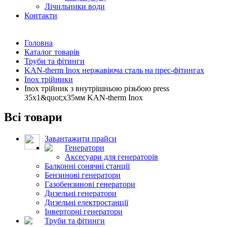
Лічильники води
Контакти
Головна
Каталог товарів
Труби та фітинги
KAN-therm Inox нержавіюча сталь на прес-фітингах
Inox трійники
Inox трійник з внутрішньою різьбою press
35x1&quot;x35мм KAN-therm Inox
Всі товари
Завантажити прайси
Генератори
Аксесуари для генераторів
Балконні сонячні станції
Бензинові генератори
Газобензинові генератори
Дизельні генератори
Дизельні електростанції
Інверторні генератори
Труби та фітинги