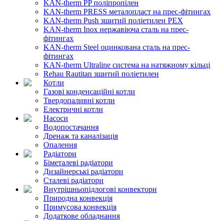
KAN-therm PP поліпропілен
KAN-therm PRESS металопласт на прес-фітингах
KAN-therm Push зшитий поліетилен PEX
KAN-therm Inox нержавіюча сталь на прес-
фітингах
KAN-therm Steel оцинкована сталь на прес-
фітингах
KAN-therm Ultraline система на натяжному кільці
Rehau Rautitan зшитий поліетилен
Котли
Газові конденсаційні котли
Твердопаливні котли
Електричні котли
Насоси
Водопостачання
Дренаж та каналізація
Опалення
Радіатори
Біметалеві радіатори
Дизайнерські радіатори
Сталеві радіатори
Внутрішньопідлогові конвектори
Природна конвекція
Примусова конвекція
Додаткове обладнання