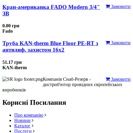
Кран-американка FADO Modern 3/4"
Замовити
ЗВ
0.00 грн
Fado
Труба KAN-therm Blue Floor PE-RT з
Замовити
антидиф. захистом 16х2
51.17 грн
KAN-therm
Компанія Снаб-Резерв -
Замовити
дистриб'ютор провідних європейських
виробників
Корисні Посилання
Про компанію
Новини
Каталог
Послуги