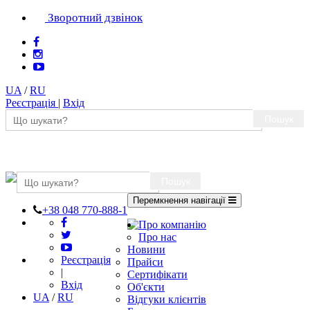
Зворотний дзвінок
UA
/
RU
Реєстрація
|
Вхід
Пошук
Пошук
Перемкнення навігації
+38 048 770-888-1
Про компанію
Про нас
Новини
Реєстрація
Прайси
|
Сертифікати
Вхід
Об'єкти
UA
/
RU
Відгуки клієнтів