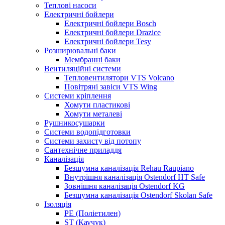
Теплові насоси
Електричні бойлери
Електричні бойлери Bosch
Електричні бойлери Drazice
Електричні бойлери Tesy
Розширювальні баки
Мембранні баки
Вентиляційні системи
Тепловентилятори VTS Volcano
Повітряні завіси VTS Wing
Системи кріплення
Хомути пластикові
Хомути металеві
Рушникосушарки
Системи водопідготовки
Системи захисту від потопу
Сантехнічне приладдя
Каналізація
Безшумна каналізація Rehau Raupiano
Внутрішня каналізація Ostendorf HT Safe
Зовнішня каналізація Ostendorf KG
Безшумна каналізація Ostendorf Skolan Safe
Ізоляція
PE (Поліетилен)
ST (Каучук)