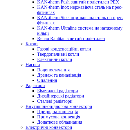
KAN-therm Push зшитий поліетилен PEX
KAN-therm Inox нержавіюча сталь на прес-
фітингах
KAN-therm Steel оцинкована сталь на прес-
фітингах
KAN-therm Ultraline система на натяжному
кільці
Rehau Rautitan зшитий поліетилен
Котли
Газові конденсаційні котли
Твердопаливні котли
Електричні котли
Насоси
Водопостачання
Дренаж та каналізація
Опалення
Радіатори
Біметалеві радіатори
Дизайнерські радіатори
Сталеві радіатори
Внутрішньопідлогові конвектори
Природна конвекція
Примусова конвекція
Додаткове обладнання
Електричні конвектори