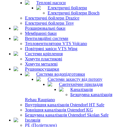
Теплові насоси
Електричні бойлери
Електричні бойлери Bosch
Електричні бойлери Drazice
Електричні бойлери Tesy
Розширювальні баки
Мембранні баки
Вентиляційні системи
Тепловентилятори VTS Volcano
Повітряні завіси VTS Wing
Системи кріплення
Хомути пластикові
Хомути металеві
Рушникосушарки
Системи водопідготовки
Системи захисту від потопу
Сантехнічне приладдя
Каналізація
Безшумна каналізація
Rehau Raupiano
Внутрішня каналізація Ostendorf HT Safe
Зовнішня каналізація Ostendorf KG
Безшумна каналізація Ostendorf Skolan Safe
Ізоляція
PE (Поліетилен)