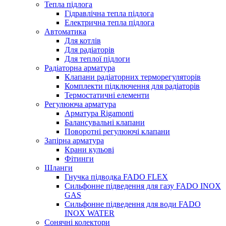
Тепла підлога
Гідравлічна тепла підлога
Електрична тепла підлога
Автоматика
Для котлів
Для радіаторів
Для теплої підлоги
Радіаторна арматура
Клапани радіаторних терморегуляторів
Комплекти підключення для радіаторів
Термостатичні елементи
Регулююча арматура
Арматура Rigamonti
Балансувальні клапани
Поворотні регулюючі клапани
Запірна арматура
Крани кульові
Фітинги
Шланги
Гнучка підводка FADO FLEX
Сильфонне підведення для газу FADO INOX
GAS
Сильфонне підведення для води FADO
INOX WATER
Сонячні колектори