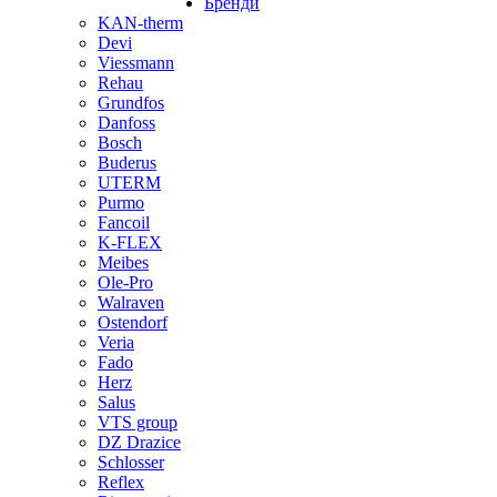
Бренди
KAN-therm
Devi
Viessmann
Rehau
Grundfos
Danfoss
Bosch
Buderus
UTERM
Purmo
Fancoil
K-FLEX
Meibes
Ole-Pro
Walraven
Ostendorf
Veria
Fado
Herz
Salus
VTS group
DZ Drazice
Schlosser
Reflex