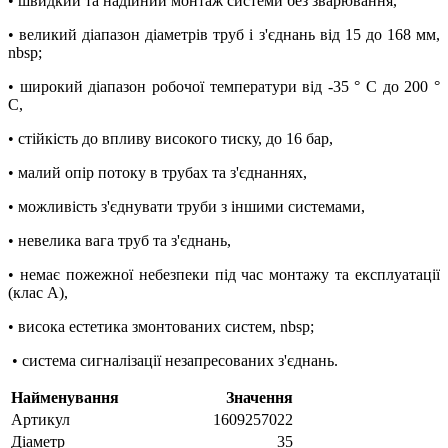
• швидкий та надійний монтаж системи без зварювання,
• великий діапазон діаметрів труб і з'єднань від 15 до 168 мм,
nbsp;
• широкий діапазон робочої температури від -35 ° C до 200 °
C,
• стійкість до впливу високого тиску, до 16 бар,
• малий опір потоку в трубах та з'єднаннях,
• можливість з'єднувати труби з іншими системами,
• невелика вага труб та з'єднань,
• немає пожежної небезпеки під час монтажу та експлуатації
(клас A),
• висока естетика змонтованих систем, nbsp;
• система сигналізації незапресованих з'єднань.
Найменування
Значення
Артикул
1609257022
Діаметр
35