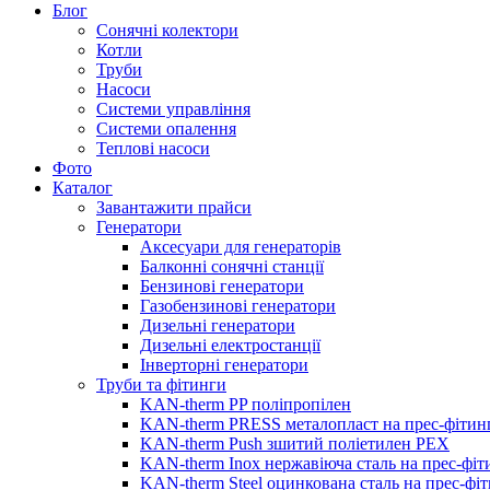
Блог
Сонячні колектори
Котли
Труби
Насоси
Системи управління
Системи опалення
Теплові насоси
Фото
Каталог
Завантажити прайси
Генератори
Аксесуари для генераторів
Балконні сонячні станції
Бензинові генератори
Газобензинові генератори
Дизельні генератори
Дизельні електростанції
Інверторні генератори
Труби та фітинги
KAN-therm PP поліпропілен
KAN-therm PRESS металопласт на прес-фітин
KAN-therm Push зшитий поліетилен PEX
KAN-therm Inox нержавіюча сталь на прес-фіт
KAN-therm Steel оцинкована сталь на прес-фі