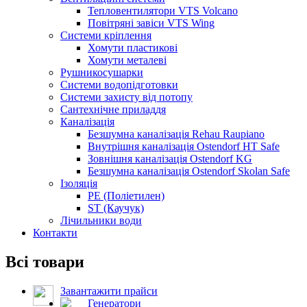
Тепловентилятори VTS Volcano
Повітряні завіси VTS Wing
Системи кріплення
Хомути пластикові
Хомути металеві
Рушникосушарки
Системи водопідготовки
Системи захисту від потопу
Сантехнічне приладдя
Каналізація
Безшумна каналізація Rehau Raupiano
Внутрішня каналізація Ostendorf HT Safe
Зовнішня каналізація Ostendorf KG
Безшумна каналізація Ostendorf Skolan Safe
Ізоляція
PE (Поліетилен)
ST (Каучук)
Лічильники води
Контакти
Всі товари
Завантажити прайси
Генератори