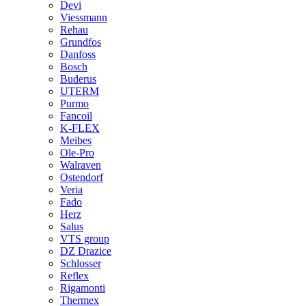
Devi
Viessmann
Rehau
Grundfos
Danfoss
Bosch
Buderus
UTERM
Purmo
Fancoil
K-FLEX
Meibes
Ole-Pro
Walraven
Ostendorf
Veria
Fado
Herz
Salus
VTS group
DZ Drazice
Schlosser
Reflex
Rigamonti
Thermex