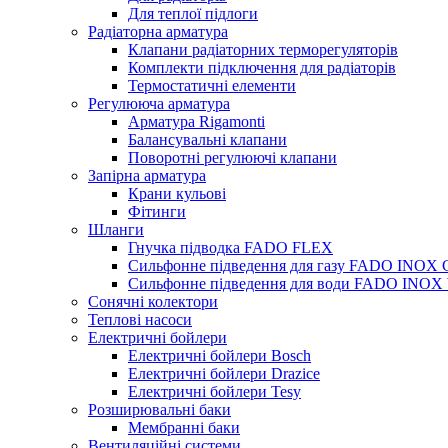
Для теплої підлоги
Радіаторна арматура
Клапани радіаторних терморегуляторів
Комплекти підключення для радіаторів
Термостатичні елементи
Регулююча арматура
Арматура Rigamonti
Балансувальні клапани
Поворотні регулюючі клапани
Запірна арматура
Крани кульові
Фітинги
Шланги
Гнучка підводка FADO FLEX
Сильфонне підведення для газу FADO INOX
Сильфонне підведення для води FADO INO
Сонячні колектори
Теплові насоси
Електричні бойлери
Електричні бойлери Bosch
Електричні бойлери Drazice
Електричні бойлери Tesy
Розширювальні баки
Мембранні баки
Вентиляційні системи