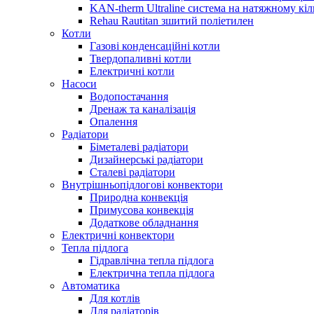
KAN-therm Ultraline система на натяжному кіл
Rehau Rautitan зшитий поліетилен
Котли
Газові конденсаційні котли
Твердопаливні котли
Електричні котли
Насоси
Водопостачання
Дренаж та каналізація
Опалення
Радіатори
Біметалеві радіатори
Дизайнерські радіатори
Сталеві радіатори
Внутрішньопідлогові конвектори
Природна конвекція
Примусова конвекція
Додаткове обладнання
Електричні конвектори
Тепла підлога
Гідравлічна тепла підлога
Електрична тепла підлога
Автоматика
Для котлів
Для радіаторів