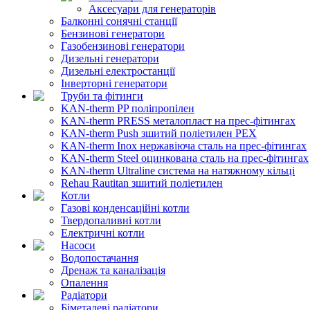
Аксесуари для генераторів
Балконні сонячні станції
Бензинові генератори
Газобензинові генератори
Дизельні генератори
Дизельні електростанції
Інверторні генератори
Труби та фітинги
KAN-therm PP поліпропілен
KAN-therm PRESS металопласт на прес-фітингах
KAN-therm Push зшитий поліетилен PEX
KAN-therm Inox нержавіюча сталь на прес-фітингах
KAN-therm Steel оцинкована сталь на прес-фітингах
KAN-therm Ultraline система на натяжному кільці
Rehau Rautitan зшитий поліетилен
Котли
Газові конденсаційні котли
Твердопаливні котли
Електричні котли
Насоси
Водопостачання
Дренаж та каналізація
Опалення
Радіатори
Біметалеві радіатори