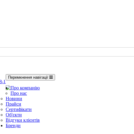
Перемкнення навігації
8-1
Про компанію
Про нас
Новини
Прайси
Сертифікати
Об'єкти
Відгуки клієнтів
Бренди