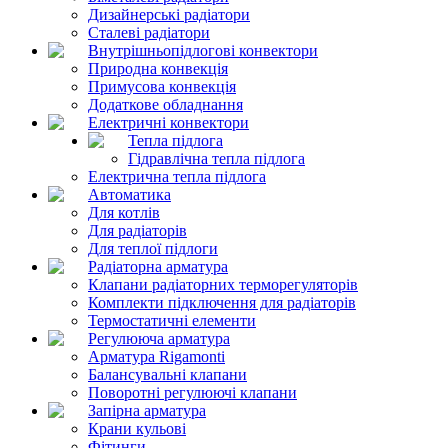
Дизайнерські радіатори
Сталеві радіатори
Внутрішньопідлогові конвектори
Природна конвекція
Примусова конвекція
Додаткове обладнання
Електричні конвектори
Тепла підлога
Гідравлічна тепла підлога
Електрична тепла підлога
Автоматика
Для котлів
Для радіаторів
Для теплої підлоги
Радіаторна арматура
Клапани радіаторних терморегуляторів
Комплекти підключення для радіаторів
Термостатичні елементи
Регулююча арматура
Арматура Rigamonti
Балансувальні клапани
Поворотні регулюючі клапани
Запірна арматура
Крани кульові
Фітинги