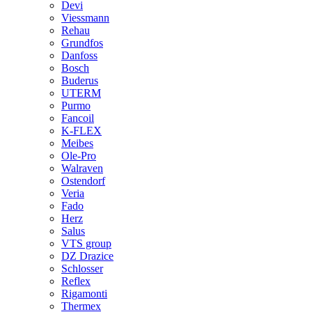
Devi
Viessmann
Rehau
Grundfos
Danfoss
Bosch
Buderus
UTERM
Purmo
Fancoil
K-FLEX
Meibes
Ole-Pro
Walraven
Ostendorf
Veria
Fado
Herz
Salus
VTS group
DZ Drazice
Schlosser
Reflex
Rigamonti
Thermex