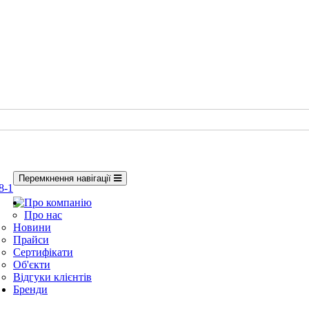
Перемкнення навігації
8-1
Про компанію
Про нас
Новини
Прайси
Сертифікати
Об'єкти
Відгуки клієнтів
Бренди