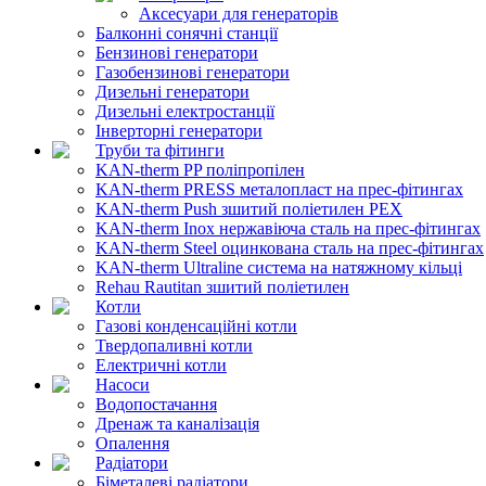
Аксесуари для генераторів
Балконні сонячні станції
Бензинові генератори
Газобензинові генератори
Дизельні генератори
Дизельні електростанції
Інверторні генератори
Труби та фітинги
KAN-therm PP поліпропілен
KAN-therm PRESS металопласт на прес-фітингах
KAN-therm Push зшитий поліетилен PEX
KAN-therm Inox нержавіюча сталь на прес-фітингах
KAN-therm Steel оцинкована сталь на прес-фітингах
KAN-therm Ultraline система на натяжному кільці
Rehau Rautitan зшитий поліетилен
Котли
Газові конденсаційні котли
Твердопаливні котли
Електричні котли
Насоси
Водопостачання
Дренаж та каналізація
Опалення
Радіатори
Біметалеві радіатори