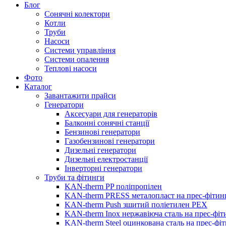
Блог
Сонячні колектори
Котли
Труби
Насоси
Системи управління
Системи опалення
Теплові насоси
Фото
Каталог
Завантажити прайси
Генератори
Аксесуари для генераторів
Балконні сонячні станції
Бензинові генератори
Газобензинові генератори
Дизельні генератори
Дизельні електростанції
Інверторні генератори
Труби та фітинги
KAN-therm PP поліпропілен
KAN-therm PRESS металопласт на прес-фітин
KAN-therm Push зшитий поліетилен PEX
KAN-therm Inox нержавіюча сталь на прес-фіт
KAN-therm Steel оцинкована сталь на прес-фі