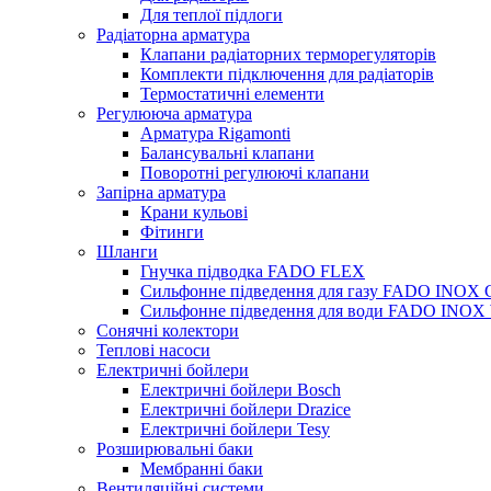
Для теплої підлоги
Радіаторна арматура
Клапани радіаторних терморегуляторів
Комплекти підключення для радіаторів
Термостатичні елементи
Регулююча арматура
Арматура Rigamonti
Балансувальні клапани
Поворотні регулюючі клапани
Запірна арматура
Крани кульові
Фітинги
Шланги
Гнучка підводка FADO FLEX
Сильфонне підведення для газу FADO INOX
Сильфонне підведення для води FADO INO
Сонячні колектори
Теплові насоси
Електричні бойлери
Електричні бойлери Bosch
Електричні бойлери Drazice
Електричні бойлери Tesy
Розширювальні баки
Мембранні баки
Вентиляційні системи