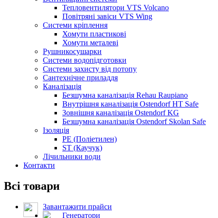
Тепловентилятори VTS Volcano
Повітряні завіси VTS Wing
Системи кріплення
Хомути пластикові
Хомути металеві
Рушникосушарки
Системи водопідготовки
Системи захисту від потопу
Сантехнічне приладдя
Каналізація
Безшумна каналізація Rehau Raupiano
Внутрішня каналізація Ostendorf HT Safe
Зовнішня каналізація Ostendorf KG
Безшумна каналізація Ostendorf Skolan Safe
Ізоляція
PE (Поліетилен)
ST (Каучук)
Лічильники води
Контакти
Всі товари
Завантажити прайси
Генератори