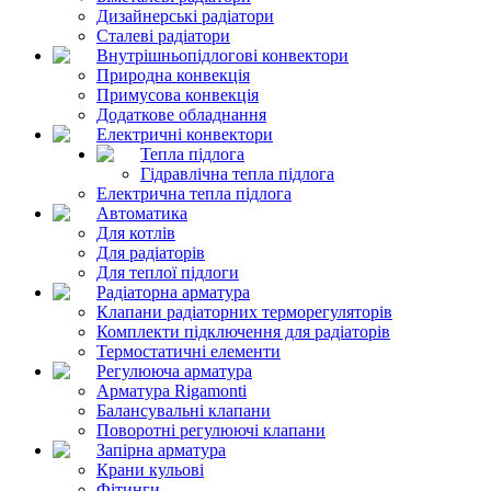
Дизайнерські радіатори
Сталеві радіатори
Внутрішньопідлогові конвектори
Природна конвекція
Примусова конвекція
Додаткове обладнання
Електричні конвектори
Тепла підлога
Гідравлічна тепла підлога
Електрична тепла підлога
Автоматика
Для котлів
Для радіаторів
Для теплої підлоги
Радіаторна арматура
Клапани радіаторних терморегуляторів
Комплекти підключення для радіаторів
Термостатичні елементи
Регулююча арматура
Арматура Rigamonti
Балансувальні клапани
Поворотні регулюючі клапани
Запірна арматура
Крани кульові
Фітинги