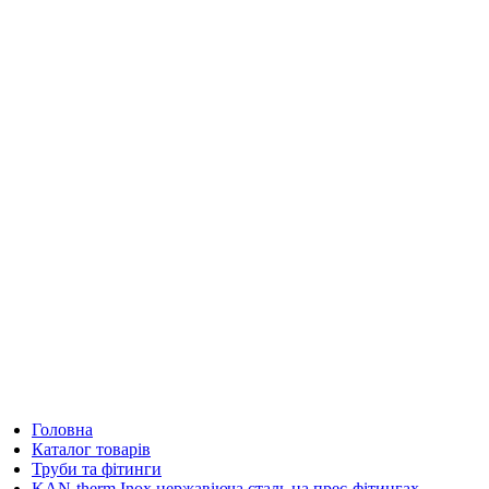
Головна
Каталог товарів
Труби та фітинги
KAN-therm Inox нержавіюча сталь на прес-фітингах