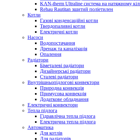
KAN-therm Ultraline система на натяжному кіл
Rehau Rautitan зшитий поліетилен
Котли
Газові конденсаційні котли
Твердопаливні котли
Електричні котли
Насоси
Водопостачання
Дренаж та каналізація
Опалення
Радіатори
Біметалеві радіатори
Дизайнерські радіатори
Сталеві радіатори
Внутрішньопідлогові конвектори
Природна конвекція
Примусова конвекція
Додаткове обладнання
Електричні конвектори
Тепла підлога
Гідравлічна тепла підлога
Електрична тепла підлога
Автоматика
Для котлів
Для радіаторів