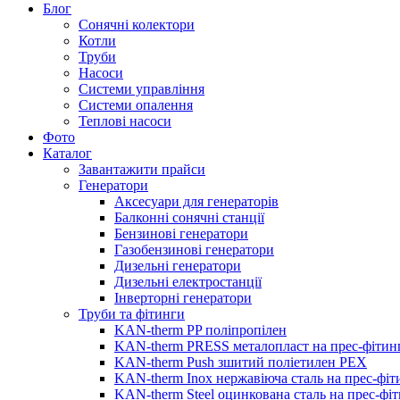
Блог
Сонячні колектори
Котли
Труби
Насоси
Системи управління
Системи опалення
Теплові насоси
Фото
Каталог
Завантажити прайси
Генератори
Аксесуари для генераторів
Балконні сонячні станції
Бензинові генератори
Газобензинові генератори
Дизельні генератори
Дизельні електростанції
Інверторні генератори
Труби та фітинги
KAN-therm PP поліпропілен
KAN-therm PRESS металопласт на прес-фітин
KAN-therm Push зшитий поліетилен PEX
KAN-therm Inox нержавіюча сталь на прес-фіт
KAN-therm Steel оцинкована сталь на прес-фі