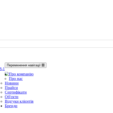
Перемкнення навігації
8-1
Про компанію
Про нас
Новини
Прайси
Сертифікати
Об'єкти
Відгуки клієнтів
Бренди