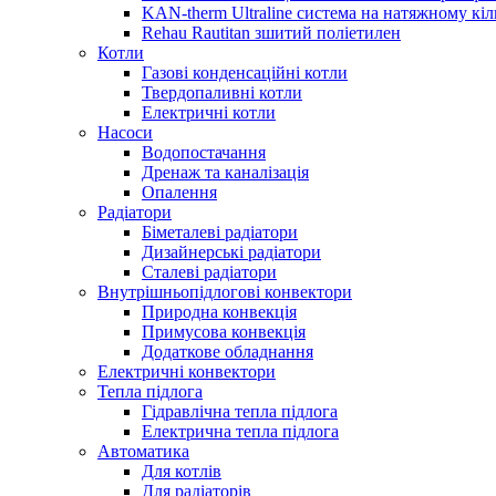
KAN-therm Ultraline система на натяжному кіл
Rehau Rautitan зшитий поліетилен
Котли
Газові конденсаційні котли
Твердопаливні котли
Електричні котли
Насоси
Водопостачання
Дренаж та каналізація
Опалення
Радіатори
Біметалеві радіатори
Дизайнерські радіатори
Сталеві радіатори
Внутрішньопідлогові конвектори
Природна конвекція
Примусова конвекція
Додаткове обладнання
Електричні конвектори
Тепла підлога
Гідравлічна тепла підлога
Електрична тепла підлога
Автоматика
Для котлів
Для радіаторів