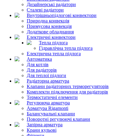
Дизайнерські радіатори
Сталеві радіатори
Внутрішньопідлогові конвектори
Природна конвекція
Примусова конвекція
Додаткове обладнання
Електричні конвектори
Тепла підлога
Гідравлічна тепла підлога
Електрична тепла підлога
Автоматика
Для котлів
Для радіаторів
Для теплої підлоги
Радіаторна арматура
Клапани радіаторних терморегуляторів
Комплекти підключення для радіаторів
Термостатичні елементи
Регулююча арматура
Арматура Rigamonti
Балансувальні клапани
Поворотні регулюючі клапани
Запірна арматура
Крани кульові
Фітинги