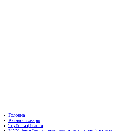
Головна
Каталог товарів
Труби та фітинги
KAN-therm Inox нержавіюча сталь на прес-фітингах