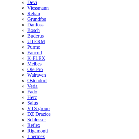
Devi
Viessmann
Rehau
Grundfos
Danfoss
Bosch
Buderus
UTERM
Purmo
Fancoil
K-FLEX
Meibes
Ole-Pro
Walraven
Ostendorf
Veria
Fado
Herz
Salus
VTS group
DZ Drazice
Schlosser
Reflex
Rigamonti
Thermex