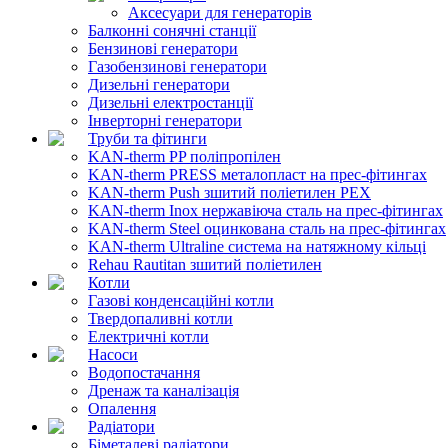
Аксесуари для генераторів
Балконні сонячні станції
Бензинові генератори
Газобензинові генератори
Дизельні генератори
Дизельні електростанції
Інверторні генератори
Труби та фітинги
KAN-therm PP поліпропілен
KAN-therm PRESS металопласт на прес-фітингах
KAN-therm Push зшитий поліетилен PEX
KAN-therm Inox нержавіюча сталь на прес-фітингах
KAN-therm Steel оцинкована сталь на прес-фітингах
KAN-therm Ultraline система на натяжному кільці
Rehau Rautitan зшитий поліетилен
Котли
Газові конденсаційні котли
Твердопаливні котли
Електричні котли
Насоси
Водопостачання
Дренаж та каналізація
Опалення
Радіатори
Біметалеві радіатори