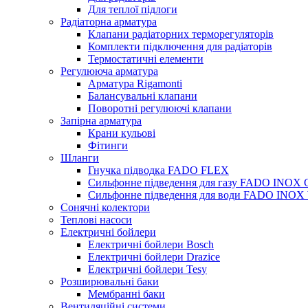
Для теплої підлоги
Радіаторна арматура
Клапани радіаторних терморегуляторів
Комплекти підключення для радіаторів
Термостатичні елементи
Регулююча арматура
Арматура Rigamonti
Балансувальні клапани
Поворотні регулюючі клапани
Запірна арматура
Крани кульові
Фітинги
Шланги
Гнучка підводка FADO FLEX
Сильфонне підведення для газу FADO INOX
Сильфонне підведення для води FADO INO
Сонячні колектори
Теплові насоси
Електричні бойлери
Електричні бойлери Bosch
Електричні бойлери Drazice
Електричні бойлери Tesy
Розширювальні баки
Мембранні баки
Вентиляційні системи