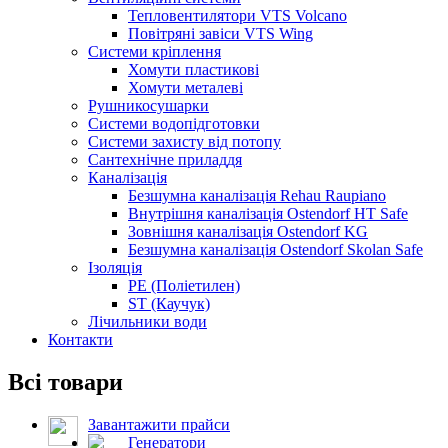
Тепловентилятори VTS Volcano
Повітряні завіси VTS Wing
Системи кріплення
Хомути пластикові
Хомути металеві
Рушникосушарки
Системи водопідготовки
Системи захисту від потопу
Сантехнічне приладдя
Каналізація
Безшумна каналізація Rehau Raupiano
Внутрішня каналізація Ostendorf HT Safe
Зовнішня каналізація Ostendorf KG
Безшумна каналізація Ostendorf Skolan Safe
Ізоляція
PE (Поліетилен)
ST (Каучук)
Лічильники води
Контакти
Всі товари
Завантажити прайси
Генератори