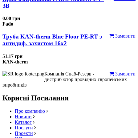
ЗВ
0.00 грн
Fado
Труба KAN-therm Blue Floor PE-RT з
Замовити
антидиф. захистом 16х2
51.17 грн
KAN-therm
Компанія Снаб-Резерв -
Замовити
дистриб'ютор провідних європейських
виробників
Корисні Посилання
Про компанію
Новини
Каталог
Послуги
Проекти