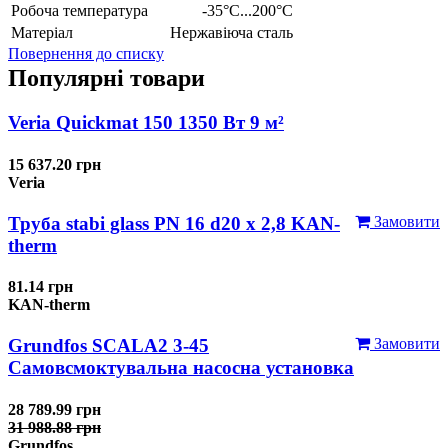
Робоча температура
-35°C...200°C
Матеріал
Нержавіюча сталь
Повернення до списку
Популярні товари
Veria Quickmat 150 1350 Вт 9 м²
15 637.20 грн
Veria
Труба stabi glass PN 16 d20 х 2,8 KAN-
Замовити
therm
81.14 грн
KAN-therm
Grundfos SCALA2 3-45
Замовити
Самовсмоктувальна насосна установка
28 789.99 грн
31 988.88 грн
Grundfos