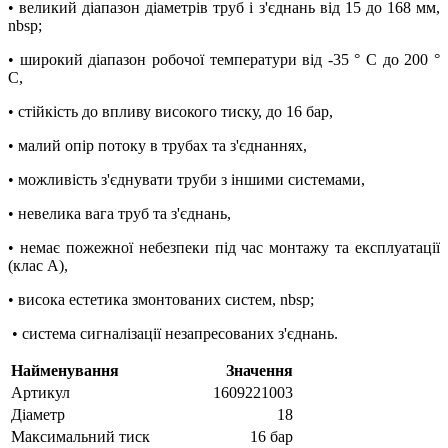
• великий діапазон діаметрів труб і з'єднань від 15 до 168 мм,
nbsp;
• широкий діапазон робочої температури від -35 ° C до 200 °
C,
• стійкість до впливу високого тиску, до 16 бар,
• малий опір потоку в трубах та з'єднаннях,
• можливість з'єднувати труби з іншими системами,
• невелика вага труб та з'єднань,
• немає пожежної небезпеки під час монтажу та експлуатації
(клас A),
• висока естетика змонтованих систем, nbsp;
• система сигналізації незапресованих з'єднань.
Найменування
Значення
Артикул
1609221003
Діаметр
18
Максимальний тиск
16 бар