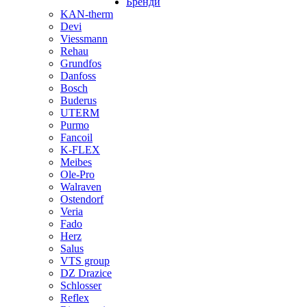
Бренди
KAN-therm
Devi
Viessmann
Rehau
Grundfos
Danfoss
Bosch
Buderus
UTERM
Purmo
Fancoil
K-FLEX
Meibes
Ole-Pro
Walraven
Ostendorf
Veria
Fado
Herz
Salus
VTS group
DZ Drazice
Schlosser
Reflex