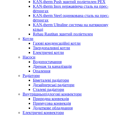
KAN-therm Push зшитий поліетилен PEX
KAN-therm Inox нержавіюча сталь на прес-
фітингах
KAN-therm Steel оцинкована сталь на прес-
фітингах
KAN-therm Ultraline система на натяжному
кільці
Rehau Rautitan зшитий поліетилен
Котли
Газові конденсаційні котли
Твердопаливні котли
Електричні котли
Насоси
Водопостачання
Дренаж та каналізація
Опалення
Радіатори
Біметалеві радіатори
Дизайнерські радіатори
Сталеві радіатори
Внутрішньопідлогові конвектори
Природна конвекція
Примусова конвекція
Додаткове обладнання
Електричні конвектори