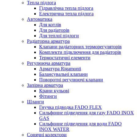
Тепла підлога
Гідравлічна тепла підлога
Електрична тепла підлога
Автоматика
Для котлів
Для радіаторів
Для теплої підлоги
Радіаторна арматура
Клапани радіаторних терморегуляторів
Комплекти підключення для радіаторів
Термостатичні елементи
Регулююча арматура
Арматура Rigamonti
Балансувальні клапани
Поворотні регулюючі клапани
Запірна арматура
Крани кульові
Фітинги
Шланги
Гнучка підводка FADO FLEX
Сильфонне підведення для газу FADO INOX
GAS
Сильфонне підведення для води FADO
INOX WATER
Сонячні колектори