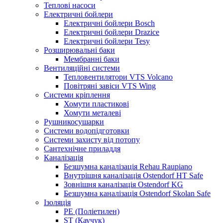
Теплові насоси
Електричні бойлери
Електричні бойлери Bosch
Електричні бойлери Drazice
Електричні бойлери Tesy
Розширювальні баки
Мембранні баки
Вентиляційні системи
Тепловентилятори VTS Volcano
Повітряні завіси VTS Wing
Системи кріплення
Хомути пластикові
Хомути металеві
Рушникосушарки
Системи водопідготовки
Системи захисту від потопу
Сантехнічне приладдя
Каналізація
Безшумна каналізація Rehau Raupiano
Внутрішня каналізація Ostendorf HT Safe
Зовнішня каналізація Ostendorf KG
Безшумна каналізація Ostendorf Skolan Safe
Ізоляція
PE (Поліетилен)
ST (Каучук)