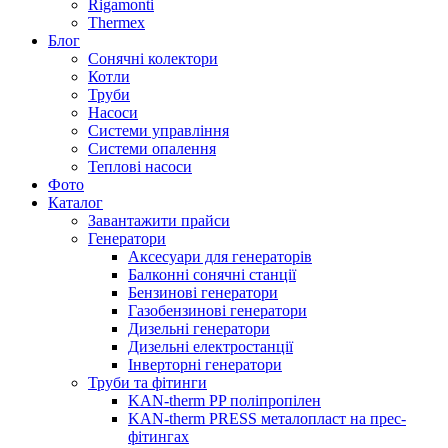
Rigamonti
Thermex
Блог
Сонячні колектори
Котли
Труби
Насоси
Системи управління
Системи опалення
Теплові насоси
Фото
Каталог
Завантажити прайси
Генератори
Аксесуари для генераторів
Балконні сонячні станції
Бензинові генератори
Газобензинові генератори
Дизельні генератори
Дизельні електростанції
Інверторні генератори
Труби та фітинги
KAN-therm PP поліпропілен
KAN-therm PRESS металопласт на прес-
фітингах