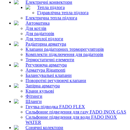
Електричні конвектори
Тепла підлога
Гідравлічна тепла підлога
Електрична тепла підлога
Автоматика
Для котлів
Для радіаторів
Для теплої підлоги
Радіаторна арматура
Клапани радіаторних терморегуляторів
Комплекти підключення для радіаторів
Термостатичні елементи
Регулююча арматура
Арматура Rigamonti
Балансувальні клапани
Поворотні регулюючі клапани
Запірна арматура
Крани кульові
Фітинги
Шланги
Гнучка підводка FADO FLEX
Сильфонне підведення для газу FADO INOX GAS
Сильфонне підведення для води FADO INOX
WATER
Сонячні колектори