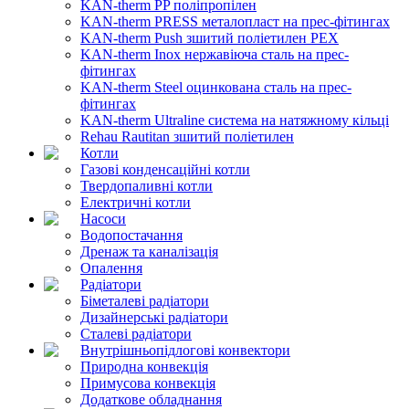
KAN-therm PP поліпропілен
KAN-therm PRESS металопласт на прес-фітингах
KAN-therm Push зшитий поліетилен PEX
KAN-therm Inox нержавіюча сталь на прес-
фітингах
KAN-therm Steel оцинкована сталь на прес-
фітингах
KAN-therm Ultraline система на натяжному кільці
Rehau Rautitan зшитий поліетилен
Котли
Газові конденсаційні котли
Твердопаливні котли
Електричні котли
Насоси
Водопостачання
Дренаж та каналізація
Опалення
Радіатори
Біметалеві радіатори
Дизайнерські радіатори
Сталеві радіатори
Внутрішньопідлогові конвектори
Природна конвекція
Примусова конвекція
Додаткове обладнання