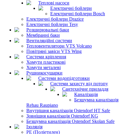
Теплові насоси
Електричні бойлери
Електричні бойлери Bosch
Електричні бойлери Drazice
Електричні бойлери Tesy
Розширювальні баки
Мембранні баки
Вентиляційні системи
Тепловентилятори VTS Volcano
Повітряні завіси VTS Wing
Системи кріплення
Хомути пластикові
Хомути металеві
Рушникосушарки
Системи водопідготовки
Системи захисту від потопу
Сантехнічне приладдя
Каналізація
Безшумна каналізація
Rehau Raupiano
Внутрішня каналізація Ostendorf HT Safe
Зовнішня каналізація Ostendorf KG
Безшумна каналізація Ostendorf Skolan Safe
Ізоляція
PE (Поліетилен)