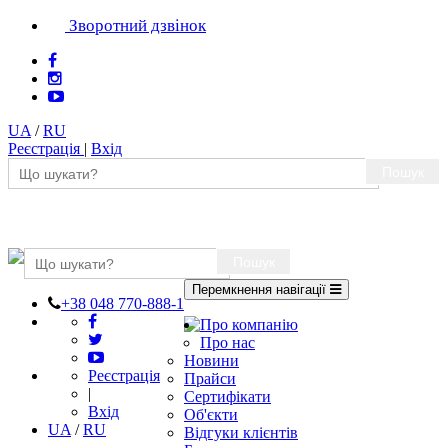
Зворотний дзвінок
UA
/
RU
Реєстрація
|
Вхід
Пошук
Пошук
Перемкнення навігації
+38 048 770-888-1
Про компанію
Про нас
Новини
Реєстрація
Прайси
|
Сертифікати
Вхід
Об'єкти
UA
/
RU
Відгуки клієнтів