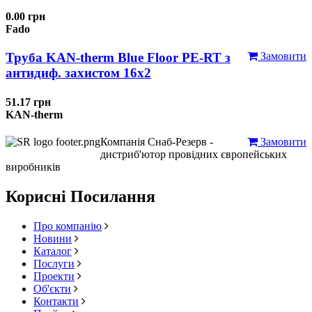
0.00 грн
Fado
Труба KAN-therm Blue Floor PE-RT з
Замовити
антидиф. захистом 16х2
51.17 грн
KAN-therm
Компанія Снаб-Резерв -
Замовити
дистриб'ютор провідних європейських
виробників
Корисні Посилання
Про компанію
Новини
Каталог
Послуги
Проекти
Об'єкти
Контакти