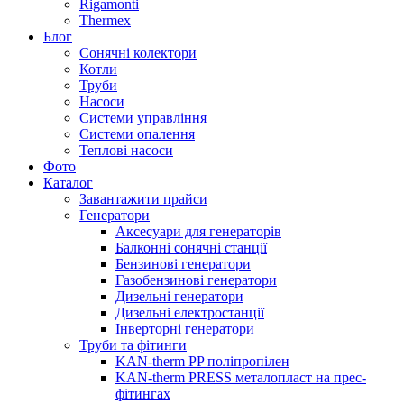
Rigamonti
Thermex
Блог
Сонячні колектори
Котли
Труби
Насоси
Системи управління
Системи опалення
Теплові насоси
Фото
Каталог
Завантажити прайси
Генератори
Аксесуари для генераторів
Балконні сонячні станції
Бензинові генератори
Газобензинові генератори
Дизельні генератори
Дизельні електростанції
Інверторні генератори
Труби та фітинги
KAN-therm PP поліпропілен
KAN-therm PRESS металопласт на прес-
фітингах