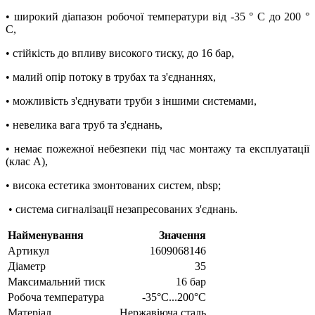
• широкий діапазон робочої температури від -35 ° C до 200 °
C,
• стійкість до впливу високого тиску, до 16 бар,
• малий опір потоку в трубах та з'єднаннях,
• можливість з'єднувати труби з іншими системами,
• невелика вага труб та з'єднань,
• немає пожежної небезпеки під час монтажу та експлуатації
(клас A),
• висока естетика змонтованих систем, nbsp;
• система сигналізації незапресованих з'єднань.
Найменування
Значення
Артикул
1609068146
Діаметр
35
Максимальний тиск
16 бар
Робоча температура
-35°C...200°C
Матеріал
Нержавіюча сталь