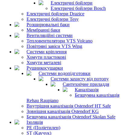
Електричні бойлери
Електричні бойлери Bosch
Електричні бойлери Drazice
Електричні бойлери Tesy
Розширювальні баки
Мембранні баки
Вентиляційні системи
Тепловентилятори VTS Volcano
Повітряні завіси VTS Wing
Системи кріплення
Хомути пластикові
Хомути металеві
Рушникосушарки
Системи водопідготовки
Системи захисту від потопу
Сантехнічне приладдя
Каналізація
Безшумна каналізація
Rehau Raupiano
Внутрішня каналізація Ostendorf HT Safe
Зовнішня каналізація Ostendorf KG
Безшумна каналізація Ostendorf Skolan Safe
Ізоляція
PE (Поліетилен)
ST (Каучук)