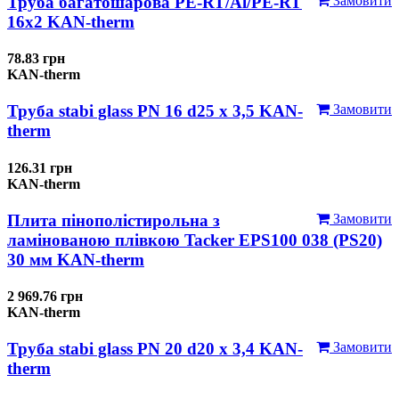
Труба багатошарова PE-RT/Al/PE-RT
Замовити
16x2 KAN-therm
78.83 грн
KAN-therm
Труба stabi glass PN 16 d25 х 3,5 KAN-
Замовити
therm
126.31 грн
KAN-therm
Плита пінополістирольна з
Замовити
ламінованою плівкою Tacker EPS100 038 (PS20)
30 мм KAN-therm
2 969.76 грн
KAN-therm
Труба stabi glass PN 20 d20 х 3,4 KAN-
Замовити
therm