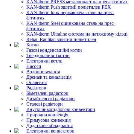
KAN-therm PRESS металопласт на прес-фітингах
KAN-therm Push зшитий поліетилен PEX
KAN-therm Inox нержавіюча сталь на прес-
фітингах
KAN-therm Steel оцинкована сталь на прес-
фітингах
KAN-therm Ultraline система на натяжному кільці
Rehau Rautitan зшитий поліетилен
Котли
Газові конденсаційні котли
Твердопаливні котли
Електричні котли
Насоси
Водопостачання
Дренаж та каналізація
Опалення
Радіатори
Біметалеві радіатори
Дизайнерські радіатори
Сталеві радіатори
Внутрішньопідлогові конвектори
Природна конвекція
Примусова конвекція
Додаткове обладнання
Електричні конвектори