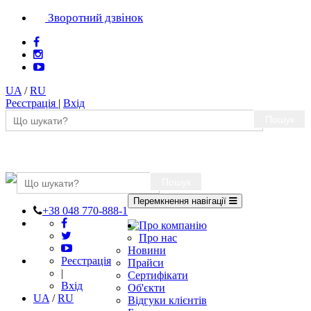
Зворотний дзвінок
UA
/
RU
Реєстрація
|
Вхід
Пошук
Пошук
Перемкнення навігації
+38 048 770-888-1
Про компанію
Про нас
Новини
Реєстрація
Прайси
|
Сертифікати
Вхід
Об'єкти
UA
/
RU
Відгуки клієнтів