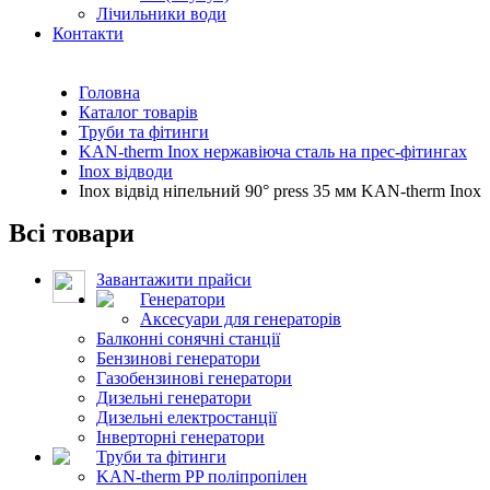
Лічильники води
Контакти
Головна
Каталог товарів
Труби та фітинги
KAN-therm Inox нержавіюча сталь на прес-фітингах
Inox відводи
Inox відвід ніпельний 90° press 35 мм KAN-therm Inox
Всі товари
Завантажити прайси
Генератори
Аксесуари для генераторів
Балконні сонячні станції
Бензинові генератори
Газобензинові генератори
Дизельні генератори
Дизельні електростанції
Інверторні генератори
Труби та фітинги
KAN-therm PP поліпропілен