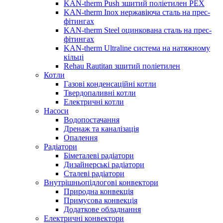
KAN-therm Push зшитий поліетилен PEX
KAN-therm Inox нержавіюча сталь на прес-
фітингах
KAN-therm Steel оцинкована сталь на прес-
фітингах
KAN-therm Ultraline система на натяжному
кільці
Rehau Rautitan зшитий поліетилен
Котли
Газові конденсаційні котли
Твердопаливні котли
Електричні котли
Насоси
Водопостачання
Дренаж та каналізація
Опалення
Радіатори
Біметалеві радіатори
Дизайнерські радіатори
Сталеві радіатори
Внутрішньопідлогові конвектори
Природна конвекція
Примусова конвекція
Додаткове обладнання
Електричні конвектори