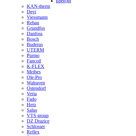
Бренди
KAN-therm
Devi
Viessmann
Rehau
Grundfos
Danfoss
Bosch
Buderus
UTERM
Purmo
Fancoil
K-FLEX
Meibes
Ole-Pro
Walraven
Ostendorf
Veria
Fado
Herz
Salus
VTS group
DZ Drazice
Schlosser
Reflex