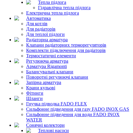
Тепла підлога
Гідравлічна тепла підлога
Електрична тепла підлога
Автоматика
Для котлів
Для радіаторів
Для теплої підлоги
Радіаторна арматура
Клапани радіаторних терморегуляторів
Комплекти підключення для радіаторів
Термостатичні елементи
Регулююча арматура
Арматура Rigamonti
Балансувальні клапани
Поворотні регулюючі клапани
Запірна арматура
Крани кульові
Фітинги
Шланги
Гнучка підводка FADO FLEX
Сильфонне підведення для газу FADO INOX GAS
Сильфонне підведення для води FADO INOX
WATER
Сонячні колектори
Теплові насоси