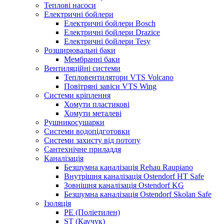
Теплові насоси
Електричні бойлери
Електричні бойлери Bosch
Електричні бойлери Drazice
Електричні бойлери Tesy
Розширювальні баки
Мембранні баки
Вентиляційні системи
Тепловентилятори VTS Volcano
Повітряні завіси VTS Wing
Системи кріплення
Хомути пластикові
Хомути металеві
Рушникосушарки
Системи водопідготовки
Системи захисту від потопу
Сантехнічне приладдя
Каналізація
Безшумна каналізація Rehau Raupiano
Внутрішня каналізація Ostendorf HT Safe
Зовнішня каналізація Ostendorf KG
Безшумна каналізація Ostendorf Skolan Safe
Ізоляція
PE (Поліетилен)
ST (Каучук)