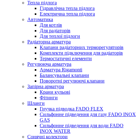
Тепла підлога
Гідравлічна тепла підлога
Електрична тепла підлога
Автоматика
Для котлів
Для радіаторів
Для теплої підлоги
Радіаторна арматура
Клапани радіаторних терморегуляторів
Комплекти підключення для радіаторів
Термостатичні елементи
Регулююча арматура
Арматура Rigamonti
Балансувальні клапани
Поворотні регулюючі клапани
Запірна арматура
Крани кульові
Фітинги
Шланги
Гнучка підводка FADO FLEX
Сильфонне підведення для газу FADO INOX
GAS
Сильфонне підведення для води FADO
INOX WATER
Сонячні колектори