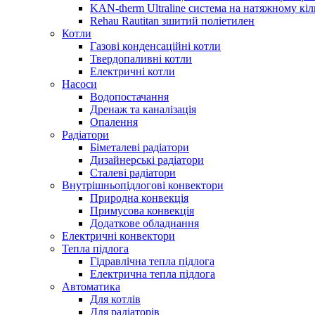
KAN-therm Ultraline система на натяжному кіл
Rehau Rautitan зшитий поліетилен
Котли
Газові конденсаційні котли
Твердопаливні котли
Електричні котли
Насоси
Водопостачання
Дренаж та каналізація
Опалення
Радіатори
Біметалеві радіатори
Дизайнерські радіатори
Сталеві радіатори
Внутрішньопідлогові конвектори
Природна конвекція
Примусова конвекція
Додаткове обладнання
Електричні конвектори
Тепла підлога
Гідравлічна тепла підлога
Електрична тепла підлога
Автоматика
Для котлів
Для радіаторів