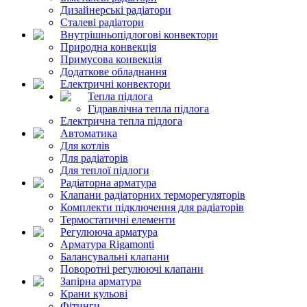
Дизайнерські радіатори
Сталеві радіатори
Внутрішньопідлогові конвектори
Природна конвекція
Примусова конвекція
Додаткове обладнання
Електричні конвектори
Тепла підлога
Гідравлічна тепла підлога
Електрична тепла підлога
Автоматика
Для котлів
Для радіаторів
Для теплої підлоги
Радіаторна арматура
Клапани радіаторних терморегуляторів
Комплекти підключення для радіаторів
Термостатичні елементи
Регулююча арматура
Арматура Rigamonti
Балансувальні клапани
Поворотні регулюючі клапани
Запірна арматура
Крани кульові
Фітинги