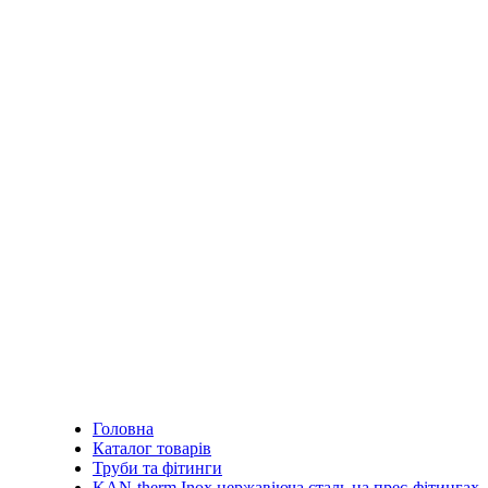
Головна
Каталог товарів
Труби та фітинги
KAN-therm Inox нержавіюча сталь на прес-фітингах