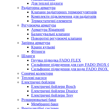
Для теплої підлоги
Радіаторна арматура
Клапани радіаторних терморегуляторів
Комплекти підключення для радіаторів
Термостатичні елементи
Регулююча арматура
Арматура Rigamonti
Балансувальні клапани
Поворотні регулюючі клапани
Запірна арматура
Крани кульові
Фітинги
Шланги
Гнучка підводка FADO FLEX
Сильфонне підведення для газу FADO INOX
Сильфонне підведення для води FADO INO
Сонячні колектори
Теплові насоси
Електричні бойлери
Електричні бойлери Bosch
Електричні бойлери Drazice
Електричні бойлери Tesy
Розширювальні баки
Мембранні баки
Вентиляційні системи