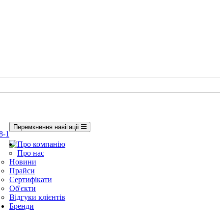
Перемкнення навігації
8-1
Про компанію
Про нас
Новини
Прайси
Сертифікати
Об'єкти
Відгуки клієнтів
Бренди