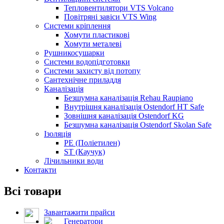
Тепловентилятори VTS Volcano
Повітряні завіси VTS Wing
Системи кріплення
Хомути пластикові
Хомути металеві
Рушникосушарки
Системи водопідготовки
Системи захисту від потопу
Сантехнічне приладдя
Каналізація
Безшумна каналізація Rehau Raupiano
Внутрішня каналізація Ostendorf HT Safe
Зовнішня каналізація Ostendorf KG
Безшумна каналізація Ostendorf Skolan Safe
Ізоляція
PE (Поліетилен)
ST (Каучук)
Лічильники води
Контакти
Всі товари
Завантажити прайси
Генератори