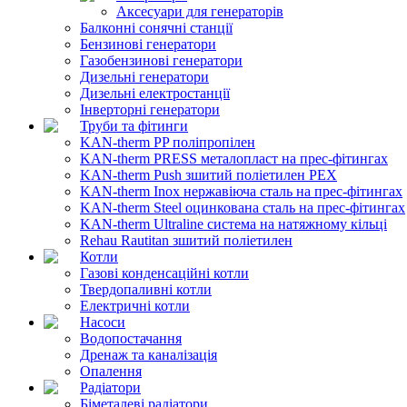
Аксесуари для генераторів
Балконні сонячні станції
Бензинові генератори
Газобензинові генератори
Дизельні генератори
Дизельні електростанції
Інверторні генератори
Труби та фітинги
KAN-therm PP поліпропілен
KAN-therm PRESS металопласт на прес-фітингах
KAN-therm Push зшитий поліетилен PEX
KAN-therm Inox нержавіюча сталь на прес-фітингах
KAN-therm Steel оцинкована сталь на прес-фітингах
KAN-therm Ultraline система на натяжному кільці
Rehau Rautitan зшитий поліетилен
Котли
Газові конденсаційні котли
Твердопаливні котли
Електричні котли
Насоси
Водопостачання
Дренаж та каналізація
Опалення
Радіатори
Біметалеві радіатори