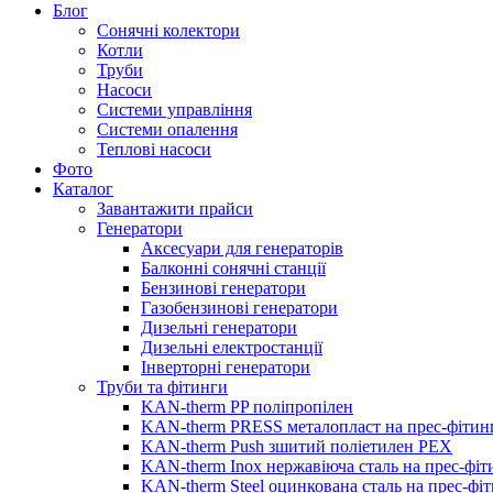
Блог
Сонячні колектори
Котли
Труби
Насоси
Системи управління
Системи опалення
Теплові насоси
Фото
Каталог
Завантажити прайси
Генератори
Аксесуари для генераторів
Балконні сонячні станції
Бензинові генератори
Газобензинові генератори
Дизельні генератори
Дизельні електростанції
Інверторні генератори
Труби та фітинги
KAN-therm PP поліпропілен
KAN-therm PRESS металопласт на прес-фітин
KAN-therm Push зшитий поліетилен PEX
KAN-therm Inox нержавіюча сталь на прес-фіт
KAN-therm Steel оцинкована сталь на прес-фі