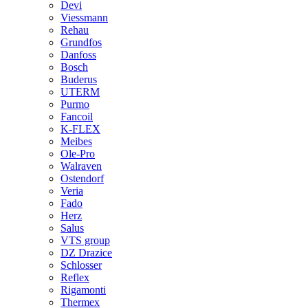
Devi
Viessmann
Rehau
Grundfos
Danfoss
Bosch
Buderus
UTERM
Purmo
Fancoil
K-FLEX
Meibes
Ole-Pro
Walraven
Ostendorf
Veria
Fado
Herz
Salus
VTS group
DZ Drazice
Schlosser
Reflex
Rigamonti
Thermex