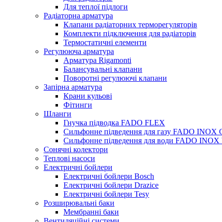
Для теплої підлоги
Радіаторна арматура
Клапани радіаторних терморегуляторів
Комплекти підключення для радіаторів
Термостатичні елементи
Регулююча арматура
Арматура Rigamonti
Балансувальні клапани
Поворотні регулюючі клапани
Запірна арматура
Крани кульові
Фітинги
Шланги
Гнучка підводка FADO FLEX
Сильфонне підведення для газу FADO INOX
Сильфонне підведення для води FADO INO
Сонячні колектори
Теплові насоси
Електричні бойлери
Електричні бойлери Bosch
Електричні бойлери Drazice
Електричні бойлери Tesy
Розширювальні баки
Мембранні баки
Вентиляційні системи