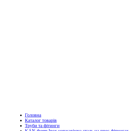
Головна
Каталог товарів
Труби та фітинги
KAN-therm Inox нержавіюча сталь на прес-фітингах