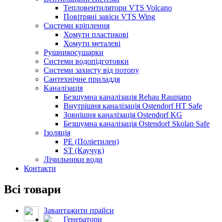
Тепловентилятори VTS Volcano
Повітряні завіси VTS Wing
Системи кріплення
Хомути пластикові
Хомути металеві
Рушникосушарки
Системи водопідготовки
Системи захисту від потопу
Сантехнічне приладдя
Каналізація
Безшумна каналізація Rehau Raupiano
Внутрішня каналізація Ostendorf HT Safe
Зовнішня каналізація Ostendorf KG
Безшумна каналізація Ostendorf Skolan Safe
Ізоляція
PE (Поліетилен)
ST (Каучук)
Лічильники води
Контакти
Всі товари
Завантажити прайси
Генератори