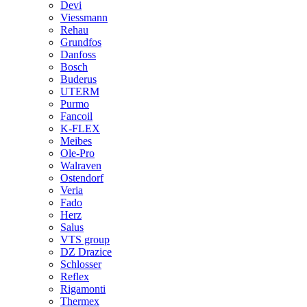
Devi
Viessmann
Rehau
Grundfos
Danfoss
Bosch
Buderus
UTERM
Purmo
Fancoil
K-FLEX
Meibes
Ole-Pro
Walraven
Ostendorf
Veria
Fado
Herz
Salus
VTS group
DZ Drazice
Schlosser
Reflex
Rigamonti
Thermex