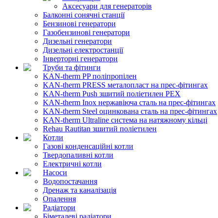
Аксесуари для генераторів
Балконні сонячні станції
Бензинові генератори
Газобензинові генератори
Дизельні генератори
Дизельні електростанції
Інверторні генератори
Труби та фітинги
KAN-therm PP поліпропілен
KAN-therm PRESS металопласт на прес-фітингах
KAN-therm Push зшитий поліетилен PEX
KAN-therm Inox нержавіюча сталь на прес-фітингах
KAN-therm Steel оцинкована сталь на прес-фітингах
KAN-therm Ultraline система на натяжному кільці
Rehau Rautitan зшитий поліетилен
Котли
Газові конденсаційні котли
Твердопаливні котли
Електричні котли
Насоси
Водопостачання
Дренаж та каналізація
Опалення
Радіатори
Біметалеві радіатори