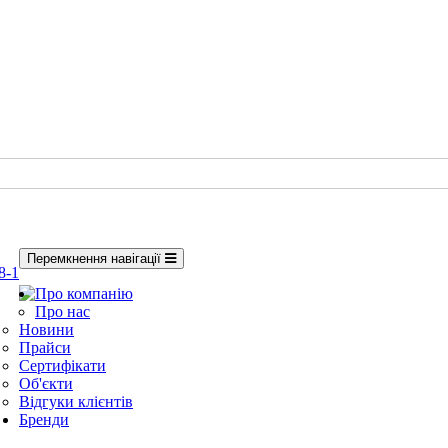
Перемкнення навігації
8-1
Про компанію
Про нас
Новини
Прайси
Сертифікати
Об'єкти
Відгуки клієнтів
Бренди