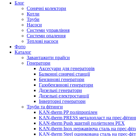
Блог
Сонячні колектори
Котли
Труби
Насоси
Системи управління
Системи опалення
Теплові насоси
Фото
Каталог
Завантажити прайси
Генератори
Аксесуари для генераторів
Балконні сонячні станції
Бензинові генератори
Газобензинові генератори
Дизельні генератори
Дизельні електростанції
Інверторні генератори
Труби та фітинги
KAN-therm PP поліпропілен
KAN-therm PRESS металопласт на прес-фітин
KAN-therm Push зшитий поліетилен PEX
KAN-therm Inox нержавіюча сталь на прес-фіт
KAN-therm Steel оцинкована сталь на прес-фі