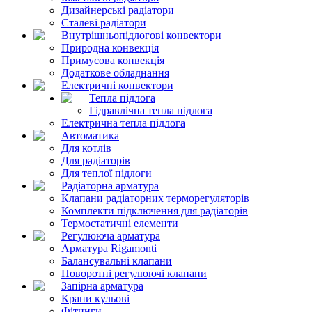
Дизайнерські радіатори
Сталеві радіатори
Внутрішньопідлогові конвектори
Природна конвекція
Примусова конвекція
Додаткове обладнання
Електричні конвектори
Тепла підлога
Гідравлічна тепла підлога
Електрична тепла підлога
Автоматика
Для котлів
Для радіаторів
Для теплої підлоги
Радіаторна арматура
Клапани радіаторних терморегуляторів
Комплекти підключення для радіаторів
Термостатичні елементи
Регулююча арматура
Арматура Rigamonti
Балансувальні клапани
Поворотні регулюючі клапани
Запірна арматура
Крани кульові
Фітинги