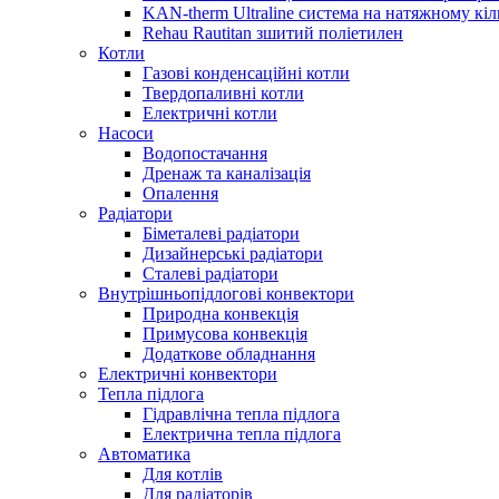
KAN-therm Ultraline система на натяжному кіл
Rehau Rautitan зшитий поліетилен
Котли
Газові конденсаційні котли
Твердопаливні котли
Електричні котли
Насоси
Водопостачання
Дренаж та каналізація
Опалення
Радіатори
Біметалеві радіатори
Дизайнерські радіатори
Сталеві радіатори
Внутрішньопідлогові конвектори
Природна конвекція
Примусова конвекція
Додаткове обладнання
Електричні конвектори
Тепла підлога
Гідравлічна тепла підлога
Електрична тепла підлога
Автоматика
Для котлів
Для радіаторів