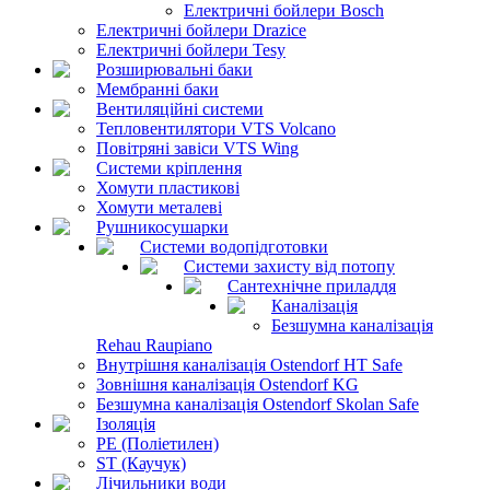
Електричні бойлери Bosch
Електричні бойлери Drazice
Електричні бойлери Tesy
Розширювальні баки
Мембранні баки
Вентиляційні системи
Тепловентилятори VTS Volcano
Повітряні завіси VTS Wing
Системи кріплення
Хомути пластикові
Хомути металеві
Рушникосушарки
Системи водопідготовки
Системи захисту від потопу
Сантехнічне приладдя
Каналізація
Безшумна каналізація
Rehau Raupiano
Внутрішня каналізація Ostendorf HT Safe
Зовнішня каналізація Ostendorf KG
Безшумна каналізація Ostendorf Skolan Safe
Ізоляція
PE (Поліетилен)
ST (Каучук)
Лічильники води