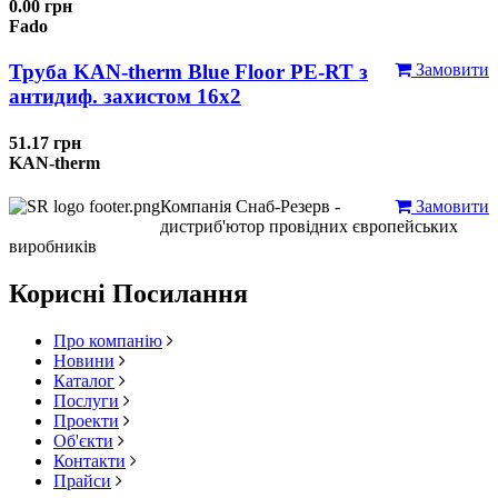
0.00 грн
Fado
Труба KAN-therm Blue Floor PE-RT з
Замовити
антидиф. захистом 16х2
51.17 грн
KAN-therm
Компанія Снаб-Резерв -
Замовити
дистриб'ютор провідних європейських
виробників
Корисні Посилання
Про компанію
Новини
Каталог
Послуги
Проекти
Об'єкти
Контакти
Прайси