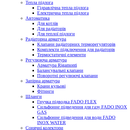
Тепла підлога
Гідравлічна тепла підлога
Електрична тепла підлога
Автоматика
Для котлів
Для радіаторів
Для теплої підлоги
Радіаторна арматура
Клапани радіаторних терморегуляторів
Комплекти підключення для радіаторів
Термостатичні елементи
Регулююча арматура
Арматура Rigamonti
Балансувальні клапани
Поворотні регулюючі клапани
Запірна арматура
Крани кульові
Фітинги
Шланги
Гнучка підводка FADO FLEX
Сильфонне підведення для газу FADO INOX
GAS
Сильфонне підведення для води FADO
INOX WATER
Сонячні колектори