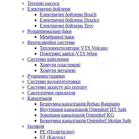
Теплові насоси
Електричні бойлери
Електричні бойлери Bosch
Електричні бойлери Drazice
Електричні бойлери Tesy
Розширювальні баки
Мембранні баки
Вентиляційні системи
Тепловентилятори VTS Volcano
Повітряні завіси VTS Wing
Системи кріплення
Хомути пластикові
Хомути металеві
Рушникосушарки
Системи водопідготовки
Системи захисту від потопу
Сантехнічне приладдя
Каналізація
Безшумна каналізація Rehau Raupiano
Внутрішня каналізація Ostendorf HT Safe
Зовнішня каналізація Ostendorf KG
Безшумна каналізація Ostendorf Skolan Safe
Ізоляція
PE (Поліетилен)
ST (Каучук)