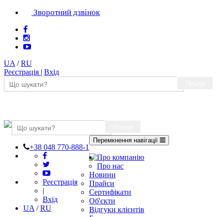
Зворотний дзвінок
UA
/
RU
Реєстрація
|
Вхід
Пошук
Пошук
Перемкнення навігації
+38 048 770-888-1
Про компанію
Про нас
Новини
Реєстрація
Прайси
|
Сертифікати
Вхід
Об'єкти
UA
/
RU
Відгуки клієнтів