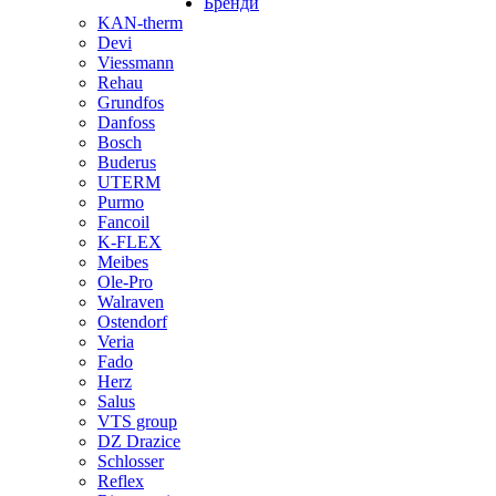
Бренди
KAN-therm
Devi
Viessmann
Rehau
Grundfos
Danfoss
Bosch
Buderus
UTERM
Purmo
Fancoil
K-FLEX
Meibes
Ole-Pro
Walraven
Ostendorf
Veria
Fado
Herz
Salus
VTS group
DZ Drazice
Schlosser
Reflex