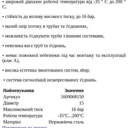
• широкий діапазон робочої температури від -35 ° C до 200 °
C,
• стійкість до впливу високого тиску, до 16 бар,
• малий опір потоку в трубах та з'єднаннях,
• можливість з'єднувати труби з іншими системами,
• невелика вага труб та з'єднань,
• немає пожежної небезпеки під час монтажу та експлуатації
(клас A),
• висока естетика змонтованих систем, nbsp;
• система сигналізації незапресованих з'єднань.
Найменування
Значення
Артикул
1609068150
Діаметр
15
Максимальний тиск
16 бар
Робоча температура
-35°C...200°C
Матеріал
Нержавіюча сталь
Повернення до списку