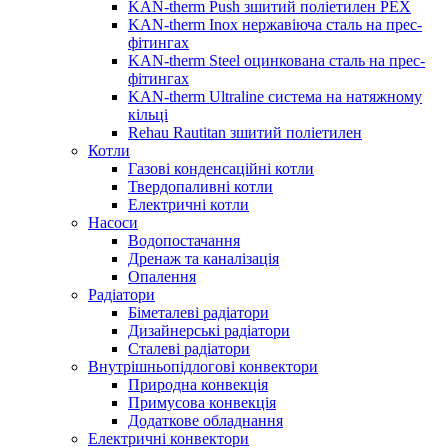
KAN-therm Push зшитий поліетилен PEX
KAN-therm Inox нержавіюча сталь на прес-
фітингах
KAN-therm Steel оцинкована сталь на прес-
фітингах
KAN-therm Ultraline система на натяжному
кільці
Rehau Rautitan зшитий поліетилен
Котли
Газові конденсаційні котли
Твердопаливні котли
Електричні котли
Насоси
Водопостачання
Дренаж та каналізація
Опалення
Радіатори
Біметалеві радіатори
Дизайнерські радіатори
Сталеві радіатори
Внутрішньопідлогові конвектори
Природна конвекція
Примусова конвекція
Додаткове обладнання
Електричні конвектори