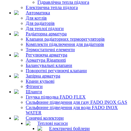
Гідравлічна тепла підлога
Електрична тепла підлога
Автоматика
Для котлів
Для радіаторів
Для теплої підлоги
Радіаторна арматура
Клапани радіаторних терморегуляторів
Комплекти підключення для радіаторів
Термостатичні елементи
Регулююча арматура
Арматура Rigamonti
Балансувальні клапани
Поворотні регулюючі клапани
Запірна арматура
Крани кульові
Фітинги
Шланги
Гнучка підводка FADO FLEX
Сильфонне підведення для газу FADO INOX GAS
Сильфонне підведення для води FADO INOX
WATER
Сонячні колектори
Теплові насоси
Електричні бойлери