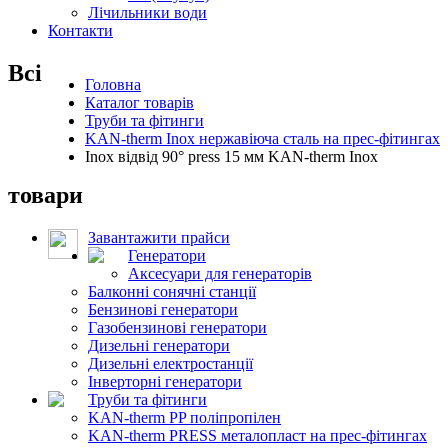
Лічильники води
Контакти
Всі
Головна
Каталог товарів
Труби та фітинги
KAN-therm Inox нержавіюча сталь на прес-фітингах
Inox відвід 90° press 15 мм KAN-therm Inox
товари
Завантажити прайси
Генератори
Аксесуари для генераторів
Балконні сонячні станції
Бензинові генератори
Газобензинові генератори
Дизельні генератори
Дизельні електростанції
Інверторні генератори
Труби та фітинги
KAN-therm PP поліпропілен
KAN-therm PRESS металопласт на прес-фітингах