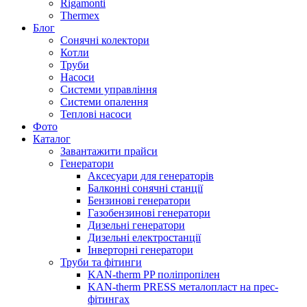
Rigamonti
Thermex
Блог
Сонячні колектори
Котли
Труби
Насоси
Системи управління
Системи опалення
Теплові насоси
Фото
Каталог
Завантажити прайси
Генератори
Аксесуари для генераторів
Балконні сонячні станції
Бензинові генератори
Газобензинові генератори
Дизельні генератори
Дизельні електростанції
Інверторні генератори
Труби та фітинги
KAN-therm PP поліпропілен
KAN-therm PRESS металопласт на прес-
фітингах