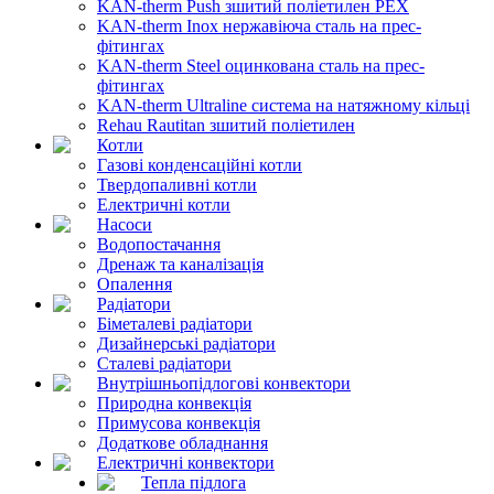
KAN-therm Push зшитий поліетилен PEX
KAN-therm Inox нержавіюча сталь на прес-
фітингах
KAN-therm Steel оцинкована сталь на прес-
фітингах
KAN-therm Ultraline система на натяжному кільці
Rehau Rautitan зшитий поліетилен
Котли
Газові конденсаційні котли
Твердопаливні котли
Електричні котли
Насоси
Водопостачання
Дренаж та каналізація
Опалення
Радіатори
Біметалеві радіатори
Дизайнерські радіатори
Сталеві радіатори
Внутрішньопідлогові конвектори
Природна конвекція
Примусова конвекція
Додаткове обладнання
Електричні конвектори
Тепла підлога