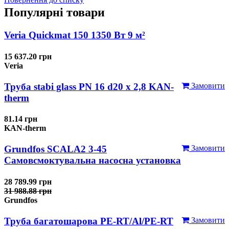
Популярні товари
Veria Quickmat 150 1350 Вт 9 м²
15 637.20 грн
Veria
Труба stabi glass PN 16 d20 х 2,8 KAN-
Замовити
therm
81.14 грн
KAN-therm
Grundfos SCALA2 3-45
Замовити
Самовсмоктувальна насосна установка
28 789.99 грн
31 988.88 грн
Grundfos
Труба багатошарова PE-RT/Al/PE-RT
Замовити