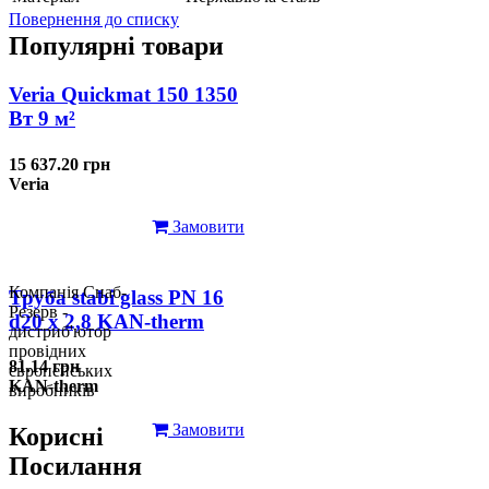
Повернення до списку
Популярні товари
Veria Quickmat 150 1350
Вт 9 м²
15 637.20 грн
Veria
Замовити
Компанія Снаб-
Труба stabi glass PN 16
Резерв -
d20 х 2,8 KAN-therm
дистриб'ютор
провідних
81.14 грн
європейських
KAN-therm
виробників
Замовити
Корисні
Посилання