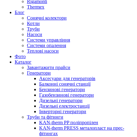
Rigamonti
Thermex
Блог
Сонячні колектори
Котли
Труби
Насоси
Системи управління
Системи опалення
Теплові насоси
Фото
Каталог
Завантажити прайси
Генератори
Аксесуари для генераторів
Балконні сонячні станції
Бензинові генератори
Газобензинові генератори
Дизельні генератори
Дизельні електростанції
Інверторні генератори
Труби та фітинги
KAN-therm PP поліпропілен
KAN-therm PRESS металопласт на прес-
фітингах