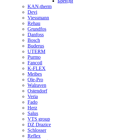
Бренди
KAN-therm
Devi
Viessmann
Rehau
Grundfos
Danfoss
Bosch
Buderus
UTERM
Purmo
Fancoil
K-FLEX
Meibes
Ole-Pro
Walraven
Ostendorf
Veria
Fado
Herz
Salus
VTS group
DZ Drazice
Schlosser
Reflex