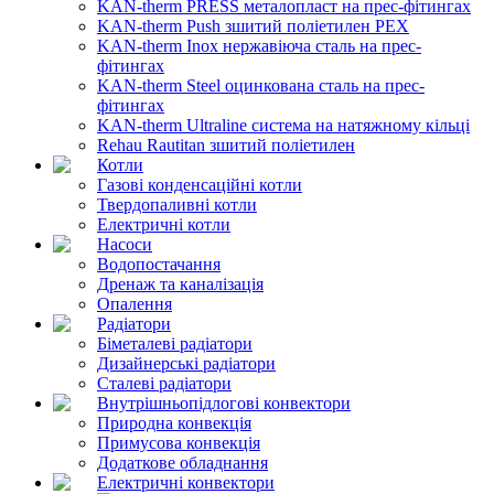
KAN-therm PRESS металопласт на прес-фітингах
KAN-therm Push зшитий поліетилен PEX
KAN-therm Inox нержавіюча сталь на прес-
фітингах
KAN-therm Steel оцинкована сталь на прес-
фітингах
KAN-therm Ultraline система на натяжному кільці
Rehau Rautitan зшитий поліетилен
Котли
Газові конденсаційні котли
Твердопаливні котли
Електричні котли
Насоси
Водопостачання
Дренаж та каналізація
Опалення
Радіатори
Біметалеві радіатори
Дизайнерські радіатори
Сталеві радіатори
Внутрішньопідлогові конвектори
Природна конвекція
Примусова конвекція
Додаткове обладнання
Електричні конвектори