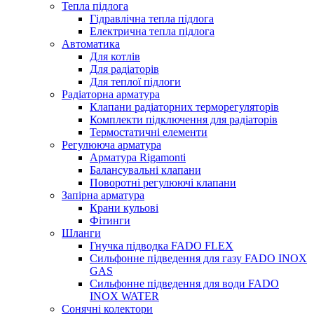
Тепла підлога
Гідравлічна тепла підлога
Електрична тепла підлога
Автоматика
Для котлів
Для радіаторів
Для теплої підлоги
Радіаторна арматура
Клапани радіаторних терморегуляторів
Комплекти підключення для радіаторів
Термостатичні елементи
Регулююча арматура
Арматура Rigamonti
Балансувальні клапани
Поворотні регулюючі клапани
Запірна арматура
Крани кульові
Фітинги
Шланги
Гнучка підводка FADO FLEX
Сильфонне підведення для газу FADO INOX
GAS
Сильфонне підведення для води FADO
INOX WATER
Сонячні колектори