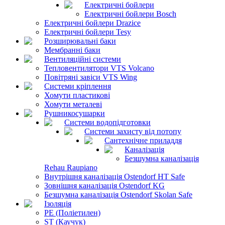
Електричні бойлери
Електричні бойлери Bosch
Електричні бойлери Drazice
Електричні бойлери Tesy
Розширювальні баки
Мембранні баки
Вентиляційні системи
Тепловентилятори VTS Volcano
Повітряні завіси VTS Wing
Системи кріплення
Хомути пластикові
Хомути металеві
Рушникосушарки
Системи водопідготовки
Системи захисту від потопу
Сантехнічне приладдя
Каналізація
Безшумна каналізація
Rehau Raupiano
Внутрішня каналізація Ostendorf HT Safe
Зовнішня каналізація Ostendorf KG
Безшумна каналізація Ostendorf Skolan Safe
Ізоляція
PE (Поліетилен)
ST (Каучук)