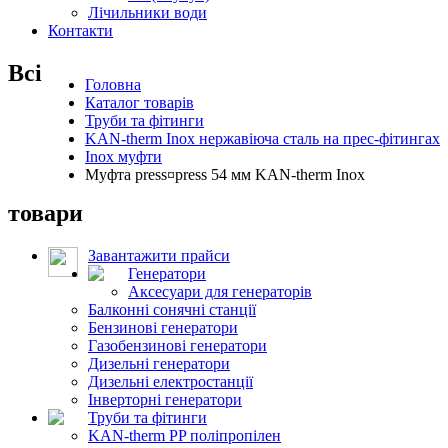
Лічильники води
Контакти
Всі
Головна
Каталог товарів
Труби та фітинги
KAN-therm Inox нержавіюча сталь на прес-фітингах
Inox муфти
Муфта press¤press 54 мм KAN-therm Inox
товари
Завантажити прайси
Генератори
Аксесуари для генераторів
Балконні сонячні станції
Бензинові генератори
Газобензинові генератори
Дизельні генератори
Дизельні електростанції
Інверторні генератори
Труби та фітинги
KAN-therm PP поліпропілен