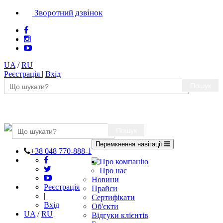
Зворотний дзвінок
UA
/
RU
Реєстрація
|
Вхід
Пошук
Пошук
Перемкнення навігації
+38 048 770-888-1
Про компанію
Про нас
Новини
Реєстрація
Прайси
|
Сертифікати
Вхід
Об'єкти
UA
/
RU
Відгуки клієнтів