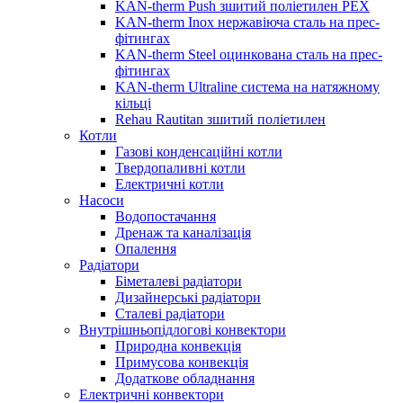
KAN-therm Push зшитий поліетилен PEX
KAN-therm Inox нержавіюча сталь на прес-
фітингах
KAN-therm Steel оцинкована сталь на прес-
фітингах
KAN-therm Ultraline система на натяжному
кільці
Rehau Rautitan зшитий поліетилен
Котли
Газові конденсаційні котли
Твердопаливні котли
Електричні котли
Насоси
Водопостачання
Дренаж та каналізація
Опалення
Радіатори
Біметалеві радіатори
Дизайнерські радіатори
Сталеві радіатори
Внутрішньопідлогові конвектори
Природна конвекція
Примусова конвекція
Додаткове обладнання
Електричні конвектори