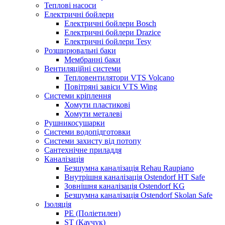
Теплові насоси
Електричні бойлери
Електричні бойлери Bosch
Електричні бойлери Drazice
Електричні бойлери Tesy
Розширювальні баки
Мембранні баки
Вентиляційні системи
Тепловентилятори VTS Volcano
Повітряні завіси VTS Wing
Системи кріплення
Хомути пластикові
Хомути металеві
Рушникосушарки
Системи водопідготовки
Системи захисту від потопу
Сантехнічне приладдя
Каналізація
Безшумна каналізація Rehau Raupiano
Внутрішня каналізація Ostendorf HT Safe
Зовнішня каналізація Ostendorf KG
Безшумна каналізація Ostendorf Skolan Safe
Ізоляція
PE (Поліетилен)
ST (Каучук)