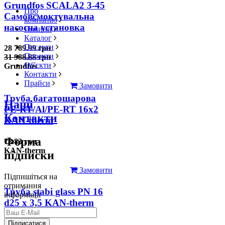
Grundfos SCALA2 3-45
Про
Самовсмоктувальна
компанію
насосна установка
Новини
Каталог
Послуги
28 789.99 грн
Проекти
31 988.88 грн
Об'єкти
Grundfos
Контакти
Прайси
Замовити
Труба багатошарова
Наші
PE-RT/Al/PE-RT 16x2
Контакти
KAN-therm
Форма
78.83 грн
KAN-therm
підписки
Замовити
Підпишіться на
отримання
Труба stabi glass PN 16
інформації
d25 х 3,5 KAN-therm
126.31 грн
Підписатися