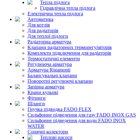
Тепла підлога
Гідравлічна тепла підлога
Електрична тепла підлога
Автоматика
Для котлів
Для радіаторів
Для теплої підлоги
Радіаторна арматура
Клапани радіаторних терморегуляторів
Комплекти підключення для радіаторів
Термостатичні елементи
Регулююча арматура
Арматура Rigamonti
Балансувальні клапани
Поворотні регулюючі клапани
Запірна арматура
Крани кульові
Фітинги
Шланги
Гнучка підводка FADO FLEX
Сильфонне підведення для газу FADO INOX GAS
Сильфонне підведення для води FADO INOX
WATER
Сонячні колектори
Теплові насоси