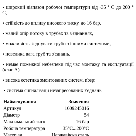
• широкий діапазон робочої температури від -35 ° C до 200 °
C,
• стійкість до впливу високого тиску, до 16 бар,
• малий опір потоку в трубах та з'єднаннях,
• можливість з'єднувати труби з іншими системами,
• невелика вага труб та з'єднань,
• немає пожежної небезпеки під час монтажу та експлуатації
(клас A),
• висока естетика змонтованих систем, nbsp;
• система сигналізації незапресованих з'єднань.
Найменування
Значення
Артикул
1609245016
Діаметр
54
Максимальний тиск
16 бар
Робоча температура
-35°C...200°C
Матеріал
Нержавіюча сталь