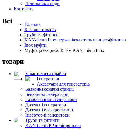
Лічильники води
Контакти
Всі
Головна
Каталог товарів
Труби та фітинги
KAN-therm Inox нержавіюча сталь на прес-фітингах
Inox муфти
Муфта press-press 35 мм KAN-therm Inox
товари
Завантажити прайси
Генератори
Аксесуари для генераторів
Балконні сонячні станції
Бензинові генератори
Газобензинові генератори
Дизельні генератори
Дизельні електростанції
Інверторні генератори
Труби та фітинги
KAN-therm PP поліпропілен