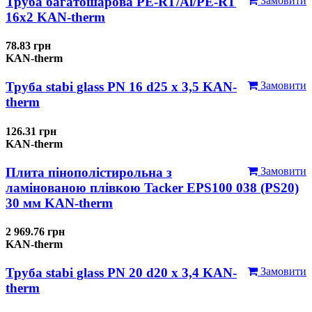
Труба багатошарова PE-RT/Al/PE-RT
Замовити
16x2 KAN-therm
78.83 грн
KAN-therm
Труба stabi glass PN 16 d25 х 3,5 KAN-
Замовити
therm
126.31 грн
KAN-therm
Плита пінополістирольна з
Замовити
ламінованою плівкою Tacker EPS100 038 (PS20)
30 мм KAN-therm
2 969.76 грн
KAN-therm
Труба stabi glass PN 20 d20 х 3,4 KAN-
Замовити
therm