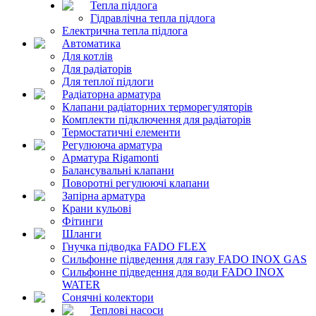
Тепла підлога
Гідравлічна тепла підлога
Електрична тепла підлога
Автоматика
Для котлів
Для радіаторів
Для теплої підлоги
Радіаторна арматура
Клапани радіаторних терморегуляторів
Комплекти підключення для радіаторів
Термостатичні елементи
Регулююча арматура
Арматура Rigamonti
Балансувальні клапани
Поворотні регулюючі клапани
Запірна арматура
Крани кульові
Фітинги
Шланги
Гнучка підводка FADO FLEX
Сильфонне підведення для газу FADO INOX GAS
Сильфонне підведення для води FADO INOX
WATER
Сонячні колектори
Теплові насоси