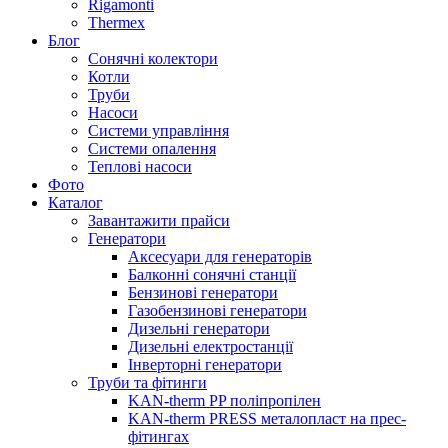
Rigamonti
Thermex
Блог
Сонячні колектори
Котли
Труби
Насоси
Системи управління
Системи опалення
Теплові насоси
Фото
Каталог
Завантажити прайси
Генератори
Аксесуари для генераторів
Балконні сонячні станції
Бензинові генератори
Газобензинові генератори
Дизельні генератори
Дизельні електростанції
Інверторні генератори
Труби та фітинги
KAN-therm PP поліпропілен
KAN-therm PRESS металопласт на прес-
фітингах