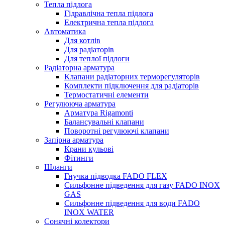
Тепла підлога
Гідравлічна тепла підлога
Електрична тепла підлога
Автоматика
Для котлів
Для радіаторів
Для теплої підлоги
Радіаторна арматура
Клапани радіаторних терморегуляторів
Комплекти підключення для радіаторів
Термостатичні елементи
Регулююча арматура
Арматура Rigamonti
Балансувальні клапани
Поворотні регулюючі клапани
Запірна арматура
Крани кульові
Фітинги
Шланги
Гнучка підводка FADO FLEX
Сильфонне підведення для газу FADO INOX
GAS
Сильфонне підведення для води FADO
INOX WATER
Сонячні колектори