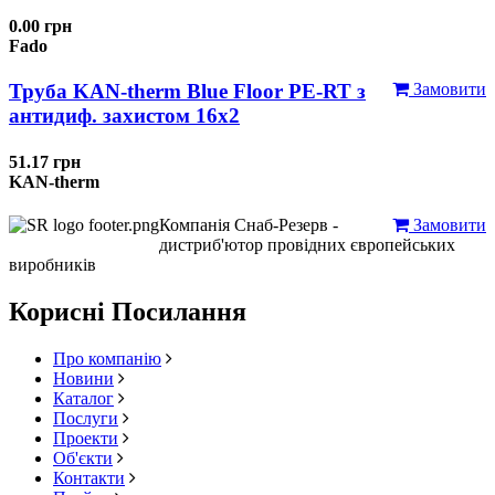
0.00 грн
Fado
Труба KAN-therm Blue Floor PE-RT з
Замовити
антидиф. захистом 16х2
51.17 грн
KAN-therm
Компанія Снаб-Резерв -
Замовити
дистриб'ютор провідних європейських
виробників
Корисні Посилання
Про компанію
Новини
Каталог
Послуги
Проекти
Об'єкти
Контакти