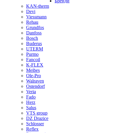
Бренди
KAN-therm
Devi
Viessmann
Rehau
Grundfos
Danfoss
Bosch
Buderus
UTERM
Purmo
Fancoil
K-FLEX
Meibes
Ole-Pro
Walraven
Ostendorf
Veria
Fado
Herz
Salus
VTS group
DZ Drazice
Schlosser
Reflex