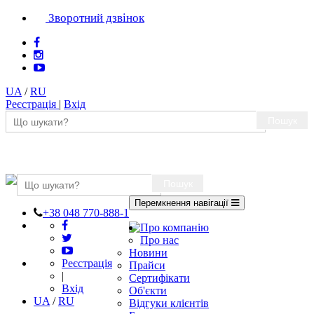
Зворотний дзвінок
UA
/
RU
Реєстрація
|
Вхід
Пошук
Пошук
Перемкнення навігації
+38 048 770-888-1
Про компанію
Про нас
Новини
Реєстрація
Прайси
|
Сертифікати
Вхід
Об'єкти
UA
/
RU
Відгуки клієнтів