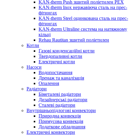
KAN-therm Push зшитий поліетилен PEX
KAN-therm Inox нержавіюча сталь на прес-
фітингах
KAN-therm Steel оцинкована сталь на прес-
фітингах
KAN-therm Ultraline система на натяжному
кільці
Rehau Rautitan зшитий поліетилен
Котли
Газові конденсаційні котли
Твердопаливні котли
Електричні котли
Насоси
Водопостачання
Дренаж та каналізація
Опалення
Радіатори
Біметалеві радіатори
Дизайнерські радіатори
Сталеві радіатори
Внутрішньопідлогові конвектори
Природна конвекція
Примусова конвекція
Додаткове обладнання
Електричні конвектори