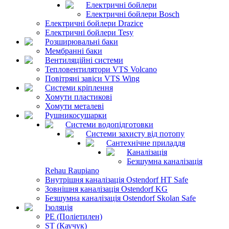
Електричні бойлери
Електричні бойлери Bosch
Електричні бойлери Drazice
Електричні бойлери Tesy
Розширювальні баки
Мембранні баки
Вентиляційні системи
Тепловентилятори VTS Volcano
Повітряні завіси VTS Wing
Системи кріплення
Хомути пластикові
Хомути металеві
Рушникосушарки
Системи водопідготовки
Системи захисту від потопу
Сантехнічне приладдя
Каналізація
Безшумна каналізація
Rehau Raupiano
Внутрішня каналізація Ostendorf HT Safe
Зовнішня каналізація Ostendorf KG
Безшумна каналізація Ostendorf Skolan Safe
Ізоляція
PE (Поліетилен)
ST (Каучук)