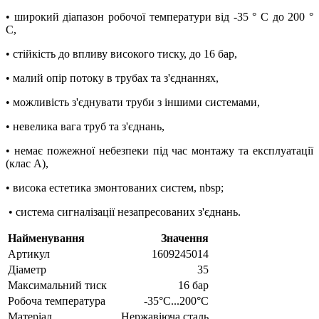
• широкий діапазон робочої температури від -35 ° C до 200 °
C,
• стійкість до впливу високого тиску, до 16 бар,
• малий опір потоку в трубах та з'єднаннях,
• можливість з'єднувати труби з іншими системами,
• невелика вага труб та з'єднань,
• немає пожежної небезпеки під час монтажу та експлуатації
(клас A),
• висока естетика змонтованих систем, nbsp;
• система сигналізації незапресованих з'єднань.
Найменування
Значення
Артикул
1609245014
Діаметр
35
Максимальний тиск
16 бар
Робоча температура
-35°C...200°C
Матеріал
Нержавіюча сталь