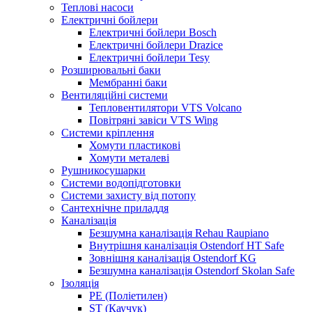
Теплові насоси
Електричні бойлери
Електричні бойлери Bosch
Електричні бойлери Drazice
Електричні бойлери Tesy
Розширювальні баки
Мембранні баки
Вентиляційні системи
Тепловентилятори VTS Volcano
Повітряні завіси VTS Wing
Системи кріплення
Хомути пластикові
Хомути металеві
Рушникосушарки
Системи водопідготовки
Системи захисту від потопу
Сантехнічне приладдя
Каналізація
Безшумна каналізація Rehau Raupiano
Внутрішня каналізація Ostendorf HT Safe
Зовнішня каналізація Ostendorf KG
Безшумна каналізація Ostendorf Skolan Safe
Ізоляція
PE (Поліетилен)
ST (Каучук)