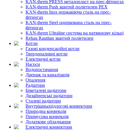
KAN-therm PRESS металопласт на прес-фітингах
KAN-therm Push зшитий поліетилен PEX
KAN-therm Inox нержавіюча сталь на прес-
фітингах
KAN-therm Steel оцинкована сталь на прес-
фітингах
KAN-therm Ultraline система на натяжному кільці
Rehau Rautitan зшитий поліетилен
Котли
Газові конденсаційні котли
Твердопаливні котли
Електричні котли
Насоси
Водопостачання
Дренаж та каналізація
Опалення
Радіатори
Біметалеві радіатори
Дизайнерські радіатори
Сталеві радіатори
Внутрішньопідлогові конвектори
Природна конвекція
Примусова конвекція
Додаткове обладнання
Електричні конвектори