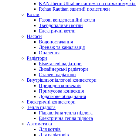
KAN-therm Ultraline система на натяжному кіл
Rehau Rautitan зшитий поліетилен
Котли
Газові конденсаційні котли
Твердопаливні котли
Електричні котли
Насоси
Водопостачання
Дренаж та каналізація
Опалення
Радіатори
Біметалеві радіатори
Дизайнерські радіатори
Сталеві радіатори
Внутрішньопідлогові конвектори
Природна конвекція
Примусова конвекція
Додаткове обладнання
Електричні конвектори
Тепла підлога
Гідравлічна тепла підлога
Електрична тепла підлога
Автоматика
Для котлів
Для радіаторів