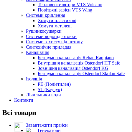
Тепловентилятори VTS Volcano
Повітряні завіси VTS Wing
Системи кріплення
Хомути пластикові
Хомути металеві
Рушникосушарки
Системи водопідготовки
Системи захисту від потопу
Сантехнічне приладдя
Каналізація
Безшумна каналізація Rehau Raupiano
Внутрішня каналізація Ostendorf HT Safe
Зовнішня каналізація Ostendorf KG
Безшумна каналізація Ostendorf Skolan Safe
Ізоляція
PE (Поліетилен)
ST (Каучук)
Лічильники води
Контакти
Всі товари
Завантажити прайси
Генератори