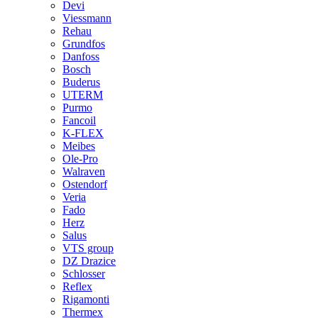
Devi
Viessmann
Rehau
Grundfos
Danfoss
Bosch
Buderus
UTERM
Purmo
Fancoil
K-FLEX
Meibes
Ole-Pro
Walraven
Ostendorf
Veria
Fado
Herz
Salus
VTS group
DZ Drazice
Schlosser
Reflex
Rigamonti
Thermex