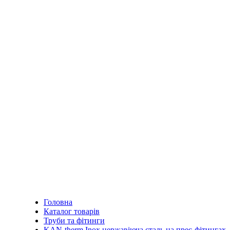
Головна
Каталог товарів
Труби та фітинги
KAN-therm Inox нержавіюча сталь на прес-фітингах