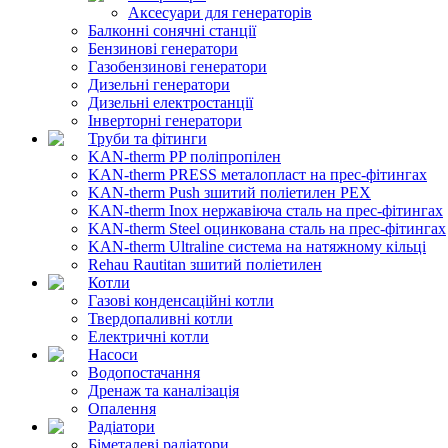
Аксесуари для генераторів
Балконні сонячні станції
Бензинові генератори
Газобензинові генератори
Дизельні генератори
Дизельні електростанції
Інверторні генератори
Труби та фітинги
KAN-therm PP поліпропілен
KAN-therm PRESS металопласт на прес-фітингах
KAN-therm Push зшитий поліетилен PEX
KAN-therm Inox нержавіюча сталь на прес-фітингах
KAN-therm Steel оцинкована сталь на прес-фітингах
KAN-therm Ultraline система на натяжному кільці
Rehau Rautitan зшитий поліетилен
Котли
Газові конденсаційні котли
Твердопаливні котли
Електричні котли
Насоси
Водопостачання
Дренаж та каналізація
Опалення
Радіатори
Біметалеві радіатори