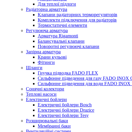
Для теплої підлоги
Радіаторна арматура
Клапани радіаторних терморегуляторів
Комплекти підключення для радіаторів
Термостатичні елементи
Регулююча арматура
Арматура Rigamonti
Балансувальні клапани
Поворотні регулюючі клапани
Запірна арматура
Крани кульові
Фітинги
Шланги
Гнучка підводка FADO FLEX
Сильфонне підведення для газу FADO INOX
Сильфонне підведення для води FADO INO
Сонячні колектори
Теплові насоси
Електричні бойлери
Електричні бойлери Bosch
Електричні бойлери Drazice
Електричні бойлери Tesy
Розширювальні баки
Мембранні баки
Вентиляційні системи