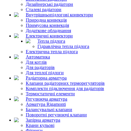
Дизайнерські радіатори
Сталеві радіатори
Внутрішньопідлогові конвектори
Природна конвекція
Примусова конвекція
Додаткове обладнання
Електричні конвектори
Тепла підлога
Гідравлічна тепла підлога
Електрична тепла підлога
Автоматика
Для котлів
Для радіаторів
Для теплої підлоги
Радіаторна арматура
Клапани радіаторних терморегуляторів
Комплекти підключення для радіаторів
Термостатичні елементи
Регулююча арматура
Арматура Rigamonti
Балансувальні клапани
Поворотні регулюючі клапани
Запірна арматура
Крани кульові
Фітинги