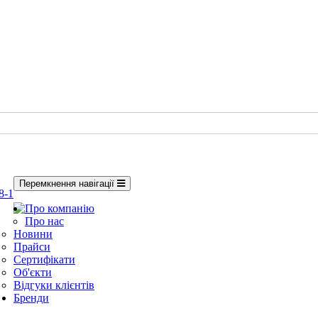
Перемкнення навігації
8-1
Про компанію
Про нас
Новини
Прайси
Сертифікати
Об'єкти
Відгуки клієнтів
Бренди