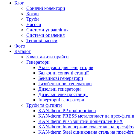
Блог
Сонячні колектори
Котли
Труби
Насоси
Системи управління
Системи опалення
Теплові насоси
Фото
Каталог
Завантажити прайси
Генератори
Аксесуари для генераторів
Балконні сонячні станції
Бензинові генератори
Газобензинові генератори
Дизельні генератори
Дизельні електростанції
Інверторні генератори
Труби та фітинги
KAN-therm PP поліпропілен
KAN-therm PRESS металопласт на прес-фітин
KAN-therm Push зшитий поліетилен PEX
KAN-therm Inox нержавіюча сталь на прес-фіт
KAN-therm Steel оцинкована сталь на прес-фі