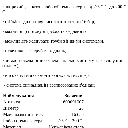
• широкий діапазон робочої температури від -35 ° C до 200 °
C,
• стійкість до впливу високого тиску, до 16 бар,
• малий опір потоку в трубах та з'єднаннях,
• можливість з'єднувати труби з іншими системами,
• невелика вага труб та з'єднань,
• немає пожежної небезпеки під час монтажу та експлуатації
(клас A),
• висока естетика змонтованих систем, nbsp;
• система сигналізації незапресованих з'єднань.
Найменування
Значення
Артикул
1609091007
Діаметр
28
Максимальний тиск
16 бар
Робоча температура
-35°C...200°C
Матеріал
Нержавіюча сталь