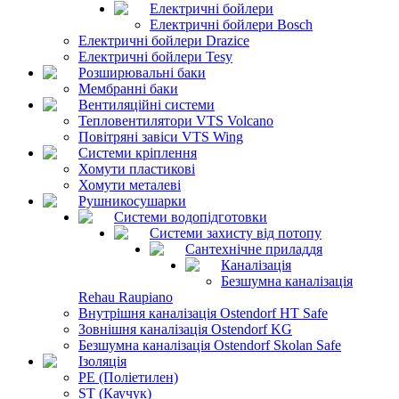
Електричні бойлери
Електричні бойлери Bosch
Електричні бойлери Drazice
Електричні бойлери Tesy
Розширювальні баки
Мембранні баки
Вентиляційні системи
Тепловентилятори VTS Volcano
Повітряні завіси VTS Wing
Системи кріплення
Хомути пластикові
Хомути металеві
Рушникосушарки
Системи водопідготовки
Системи захисту від потопу
Сантехнічне приладдя
Каналізація
Безшумна каналізація
Rehau Raupiano
Внутрішня каналізація Ostendorf HT Safe
Зовнішня каналізація Ostendorf KG
Безшумна каналізація Ostendorf Skolan Safe
Ізоляція
PE (Поліетилен)
ST (Каучук)