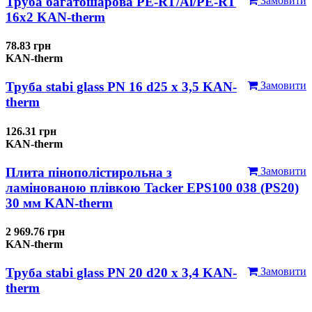
Труба багатошарова PE-RT/Al/PE-RT
Замовити
16x2 KAN-therm
78.83 грн
KAN-therm
Труба stabi glass PN 16 d25 х 3,5 KAN-
Замовити
therm
126.31 грн
KAN-therm
Плита пінополістирольна з
Замовити
ламінованою плівкою Tacker EPS100 038 (PS20)
30 мм KAN-therm
2 969.76 грн
KAN-therm
Труба stabi glass PN 20 d20 х 3,4 KAN-
Замовити
therm