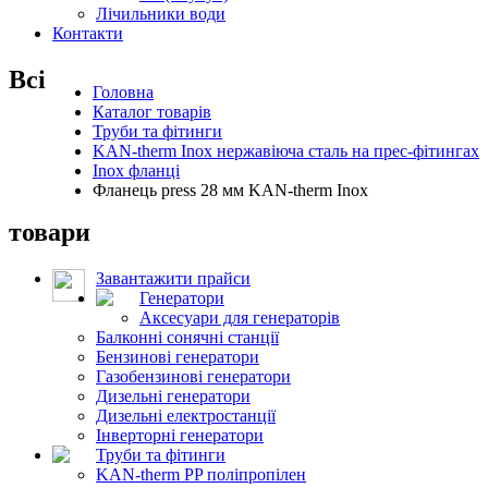
Лічильники води
Контакти
Всі
Головна
Каталог товарів
Труби та фітинги
KAN-therm Inox нержавіюча сталь на прес-фітингах
Inox фланці
Фланець press 28 мм KAN-therm Inox
товари
Завантажити прайси
Генератори
Аксесуари для генераторів
Балконні сонячні станції
Бензинові генератори
Газобензинові генератори
Дизельні генератори
Дизельні електростанції
Інверторні генератори
Труби та фітинги
KAN-therm PP поліпропілен