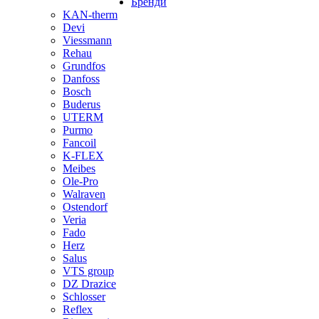
Бренди
KAN-therm
Devi
Viessmann
Rehau
Grundfos
Danfoss
Bosch
Buderus
UTERM
Purmo
Fancoil
K-FLEX
Meibes
Ole-Pro
Walraven
Ostendorf
Veria
Fado
Herz
Salus
VTS group
DZ Drazice
Schlosser
Reflex