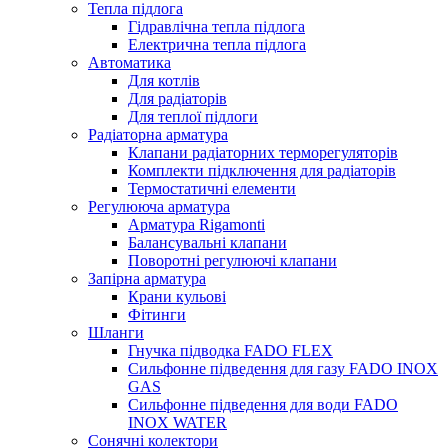
Тепла підлога
Гідравлічна тепла підлога
Електрична тепла підлога
Автоматика
Для котлів
Для радіаторів
Для теплої підлоги
Радіаторна арматура
Клапани радіаторних терморегуляторів
Комплекти підключення для радіаторів
Термостатичні елементи
Регулююча арматура
Арматура Rigamonti
Балансувальні клапани
Поворотні регулюючі клапани
Запірна арматура
Крани кульові
Фітинги
Шланги
Гнучка підводка FADO FLEX
Сильфонне підведення для газу FADO INOX
GAS
Сильфонне підведення для води FADO
INOX WATER
Сонячні колектори