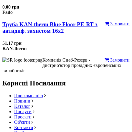
0.00 грн
Fado
Труба KAN-therm Blue Floor PE-RT з
Замовити
антидиф. захистом 16х2
51.17 грн
KAN-therm
Компанія Снаб-Резерв -
Замовити
дистриб'ютор провідних європейських
виробників
Корисні Посилання
Про компанію
Новини
Каталог
Послуги
Проекти
Об'єкти
Контакти