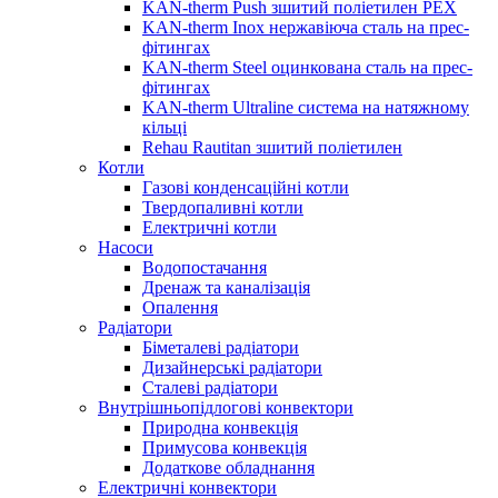
KAN-therm Push зшитий поліетилен PEX
KAN-therm Inox нержавіюча сталь на прес-
фітингах
KAN-therm Steel оцинкована сталь на прес-
фітингах
KAN-therm Ultraline система на натяжному
кільці
Rehau Rautitan зшитий поліетилен
Котли
Газові конденсаційні котли
Твердопаливні котли
Електричні котли
Насоси
Водопостачання
Дренаж та каналізація
Опалення
Радіатори
Біметалеві радіатори
Дизайнерські радіатори
Сталеві радіатори
Внутрішньопідлогові конвектори
Природна конвекція
Примусова конвекція
Додаткове обладнання
Електричні конвектори