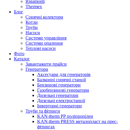
Rigamonti
Thermex
Блог
Сонячні колектори
Котли
Труби
Насоси
Системи управління
Системи опалення
Теплові насоси
Фото
Каталог
Завантажити прайси
Генератори
Аксесуари для генераторів
Балконні сонячні станції
Бензинові генератори
Газобензинові генератори
Дизельні генератори
Дизельні електростанції
Інверторні генератори
Труби та фітинги
KAN-therm PP поліпропілен
KAN-therm PRESS металопласт на прес-
фітингах