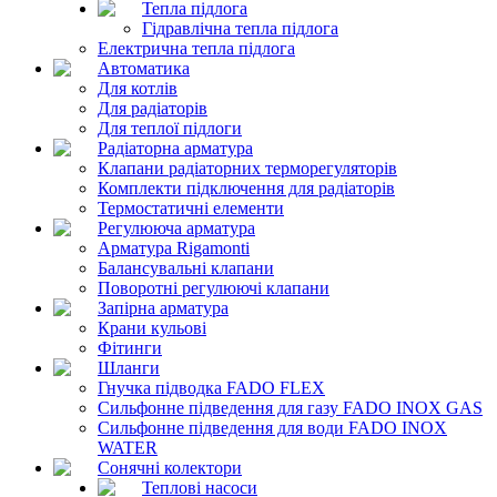
Тепла підлога
Гідравлічна тепла підлога
Електрична тепла підлога
Автоматика
Для котлів
Для радіаторів
Для теплої підлоги
Радіаторна арматура
Клапани радіаторних терморегуляторів
Комплекти підключення для радіаторів
Термостатичні елементи
Регулююча арматура
Арматура Rigamonti
Балансувальні клапани
Поворотні регулюючі клапани
Запірна арматура
Крани кульові
Фітинги
Шланги
Гнучка підводка FADO FLEX
Сильфонне підведення для газу FADO INOX GAS
Сильфонне підведення для води FADO INOX
WATER
Сонячні колектори
Теплові насоси