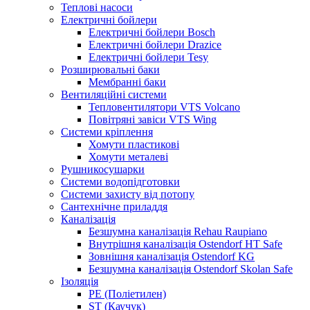
Теплові насоси
Електричні бойлери
Електричні бойлери Bosch
Електричні бойлери Drazice
Електричні бойлери Tesy
Розширювальні баки
Мембранні баки
Вентиляційні системи
Тепловентилятори VTS Volcano
Повітряні завіси VTS Wing
Системи кріплення
Хомути пластикові
Хомути металеві
Рушникосушарки
Системи водопідготовки
Системи захисту від потопу
Сантехнічне приладдя
Каналізація
Безшумна каналізація Rehau Raupiano
Внутрішня каналізація Ostendorf HT Safe
Зовнішня каналізація Ostendorf KG
Безшумна каналізація Ostendorf Skolan Safe
Ізоляція
PE (Поліетилен)
ST (Каучук)