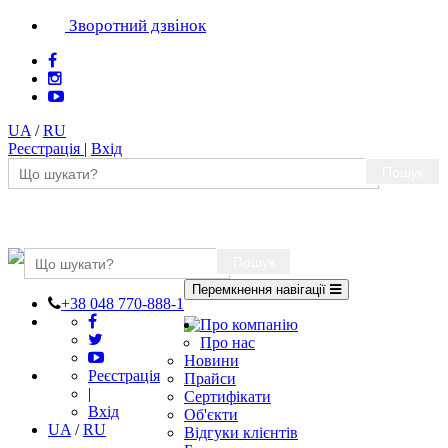
Зворотний дзвінок
UA
/
RU
Реєстрація
|
Вхід
Пошук
Пошук
Перемкнення навігації
+38 048 770-888-1
Про компанію
Про нас
Новини
Реєстрація
Прайси
|
Сертифікати
Вхід
Об'єкти
UA
/
RU
Відгуки клієнтів