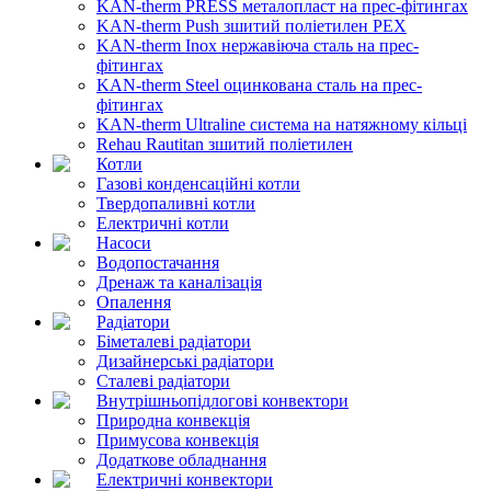
KAN-therm PRESS металопласт на прес-фітингах
KAN-therm Push зшитий поліетилен PEX
KAN-therm Inox нержавіюча сталь на прес-
фітингах
KAN-therm Steel оцинкована сталь на прес-
фітингах
KAN-therm Ultraline система на натяжному кільці
Rehau Rautitan зшитий поліетилен
Котли
Газові конденсаційні котли
Твердопаливні котли
Електричні котли
Насоси
Водопостачання
Дренаж та каналізація
Опалення
Радіатори
Біметалеві радіатори
Дизайнерські радіатори
Сталеві радіатори
Внутрішньопідлогові конвектори
Природна конвекція
Примусова конвекція
Додаткове обладнання
Електричні конвектори