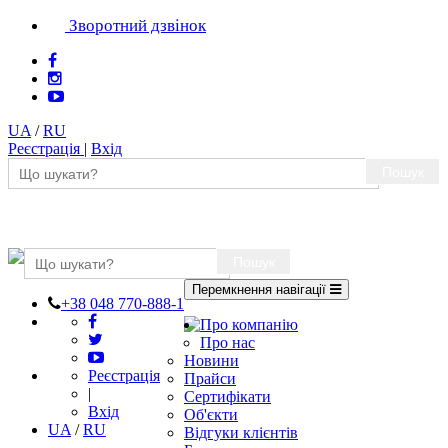
Зворотний дзвінок
UA
/
RU
Реєстрація
|
Вхід
Пошук
Пошук
Перемкнення навігації
+38 048 770-888-1
Про компанію
Про нас
Новини
Реєстрація
Прайси
|
Сертифікати
Вхід
Об'єкти
UA
/
RU
Відгуки клієнтів