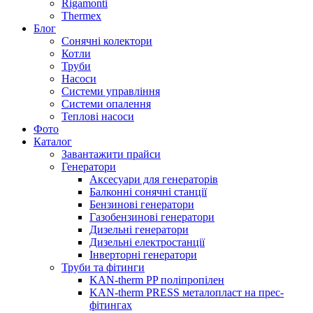
Rigamonti
Thermex
Блог
Сонячні колектори
Котли
Труби
Насоси
Системи управління
Системи опалення
Теплові насоси
Фото
Каталог
Завантажити прайси
Генератори
Аксесуари для генераторів
Балконні сонячні станції
Бензинові генератори
Газобензинові генератори
Дизельні генератори
Дизельні електростанції
Інверторні генератори
Труби та фітинги
KAN-therm PP поліпропілен
KAN-therm PRESS металопласт на прес-
фітингах