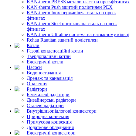
KAN-therm PRESS металопласт на прес-фітингах
KAN-therm Push зшитий поліетилен PEX
KAN-therm Inox нержавіюча сталь на прес-
фітингах
KAN-therm Steel оцинкована сталь на прес-
фітингах
KAN-therm Ultraline система на натяжному кільці
Rehau Rautitan зшитий поліетилен
Котли
Газові конденсаційні котли
Твердопаливні котли
Електричні котли
Насоси
Водопостачання
Дренаж та каналізація
Опалення
Радіатори
Біметалеві радіатори
Дизайнерські радіатори
Сталеві радіатори
Внутрішньопідлогові конвектори
Природна конвекція
Примусова конвекція
Додаткове обладнання
Електричні конвектори