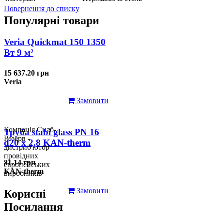
Повернення до списку
Популярні товари
Veria Quickmat 150 1350
Вт 9 м²
15 637.20 грн
Veria
Замовити
Компанія Снаб-
Труба stabi glass PN 16
Резерв -
d20 х 2,8 KAN-therm
дистриб'ютор
провідних
81.14 грн
європейських
KAN-therm
виробників
Замовити
Корисні
Посилання