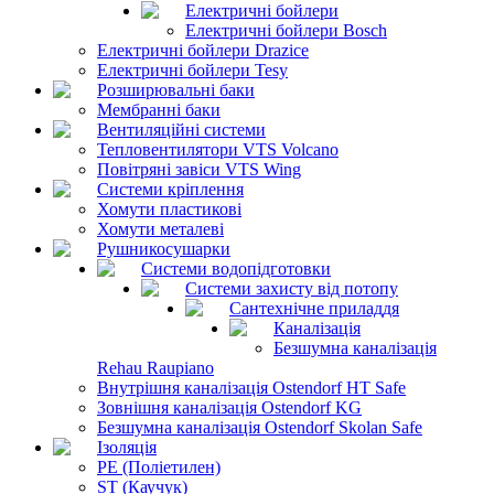
Електричні бойлери
Електричні бойлери Bosch
Електричні бойлери Drazice
Електричні бойлери Tesy
Розширювальні баки
Мембранні баки
Вентиляційні системи
Тепловентилятори VTS Volcano
Повітряні завіси VTS Wing
Системи кріплення
Хомути пластикові
Хомути металеві
Рушникосушарки
Системи водопідготовки
Системи захисту від потопу
Сантехнічне приладдя
Каналізація
Безшумна каналізація
Rehau Raupiano
Внутрішня каналізація Ostendorf HT Safe
Зовнішня каналізація Ostendorf KG
Безшумна каналізація Ostendorf Skolan Safe
Ізоляція
PE (Поліетилен)
ST (Каучук)