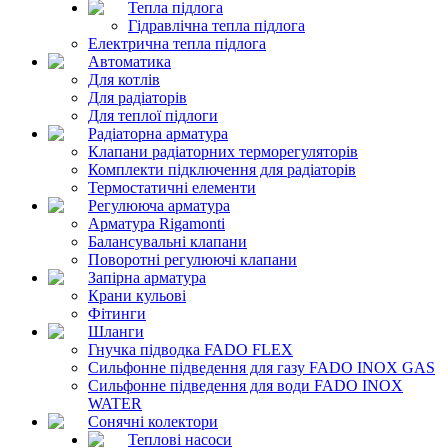
Тепла підлога
Гідравлічна тепла підлога
Електрична тепла підлога
Автоматика
Для котлів
Для радіаторів
Для теплої підлоги
Радіаторна арматура
Клапани радіаторних терморегуляторів
Комплекти підключення для радіаторів
Термостатичні елементи
Регулююча арматура
Арматура Rigamonti
Балансувальні клапани
Поворотні регулюючі клапани
Запірна арматура
Крани кульові
Фітинги
Шланги
Гнучка підводка FADO FLEX
Сильфонне підведення для газу FADO INOX GAS
Сильфонне підведення для води FADO INOX
WATER
Сонячні колектори
Теплові насоси