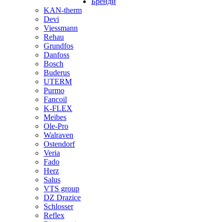
Бренди
KAN-therm
Devi
Viessmann
Rehau
Grundfos
Danfoss
Bosch
Buderus
UTERM
Purmo
Fancoil
K-FLEX
Meibes
Ole-Pro
Walraven
Ostendorf
Veria
Fado
Herz
Salus
VTS group
DZ Drazice
Schlosser
Reflex