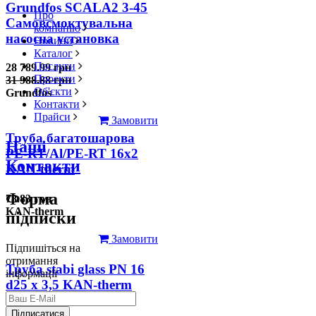
Grundfos SCALA2 3-45
Про
Самовсмоктувальна
компанію
насосна установка
Новини
Каталог
Послуги
28 789.99 грн
Проекти
31 988.88 грн
Об'єкти
Grundfos
Контакти
Прайси
Замовити
Труба багатошарова
Наші
PE-RT/Al/PE-RT 16x2
Контакти
KAN-therm
Форма
78.83 грн
KAN-therm
підписки
Замовити
Підпишіться на
отримання
Труба stabi glass PN 16
інформації
d25 х 3,5 KAN-therm
126.31 грн
Підписатися