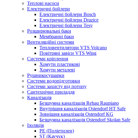
Теплові насоси
Електричні бойлери
Електричні бойлери Bosch
Електричні бойлери Drazice
Електричні бойлери Tesy
Розширювальні баки
Мембранні баки
Вентиляційні системи
Тепловентилятори VTS Volcano
Повітряні завіси VTS Wing
Системи кріплення
Хомути пластикові
Хомути металеві
Рушникосушарки
Системи водопідготовки
Системи захисту від потопу
Сантехнічне приладдя
Каналізація
Безшумна каналізація Rehau Raupiano
Внутрішня каналізація Ostendorf HT Safe
Зовнішня каналізація Ostendorf KG
Безшумна каналізація Ostendorf Skolan Safe
Ізоляція
PE (Поліетилен)
ST (Каучук)