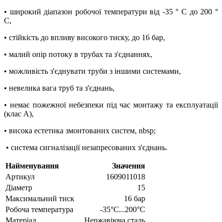
• широкий діапазон робочої температури від -35 ° C до 200 °
C,
• стійкість до впливу високого тиску, до 16 бар,
• малий опір потоку в трубах та з'єднаннях,
• можливість з'єднувати труби з іншими системами,
• невелика вага труб та з'єднань,
• немає пожежної небезпеки під час монтажу та експлуатації
(клас A),
• висока естетика змонтованих систем, nbsp;
• система сигналізації незапресованих з'єднань.
Найменування
Значення
Артикул
1609011018
Діаметр
15
Максимальний тиск
16 бар
Робоча температура
-35°C...200°C
Матеріал
Нержавіюча сталь