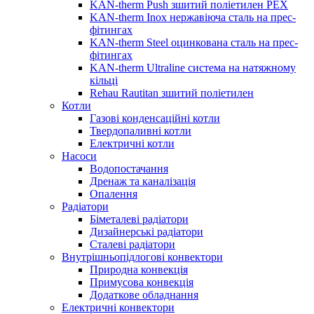
KAN-therm Push зшитий поліетилен PEX
KAN-therm Inox нержавіюча сталь на прес-
фітингах
KAN-therm Steel оцинкована сталь на прес-
фітингах
KAN-therm Ultraline система на натяжному
кільці
Rehau Rautitan зшитий поліетилен
Котли
Газові конденсаційні котли
Твердопаливні котли
Електричні котли
Насоси
Водопостачання
Дренаж та каналізація
Опалення
Радіатори
Біметалеві радіатори
Дизайнерські радіатори
Сталеві радіатори
Внутрішньопідлогові конвектори
Природна конвекція
Примусова конвекція
Додаткове обладнання
Електричні конвектори