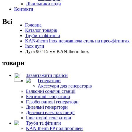
Лічильники води
Контакти
Всі
Головна
Каталог товарів
Труби та фітинги
KAN-therm Inox нержавіюча сталь на прес-фітингах
Inox дуги
Дуга 90° 15 мм KAN-therm Inox
товари
Завантажити прайси
Генератори
Аксесуари для генераторів
Балконні сонячні станції
Бензинові генератори
Газобензинові генератори
Дизельні генератори
Дизельні електростанції
Інверторні генератори
Труби та фітинги
KAN-therm PP поліпропілен