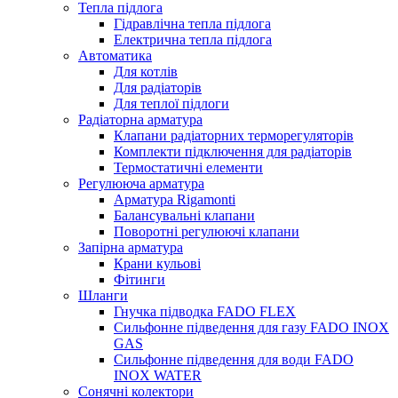
Тепла підлога
Гідравлічна тепла підлога
Електрична тепла підлога
Автоматика
Для котлів
Для радіаторів
Для теплої підлоги
Радіаторна арматура
Клапани радіаторних терморегуляторів
Комплекти підключення для радіаторів
Термостатичні елементи
Регулююча арматура
Арматура Rigamonti
Балансувальні клапани
Поворотні регулюючі клапани
Запірна арматура
Крани кульові
Фітинги
Шланги
Гнучка підводка FADO FLEX
Сильфонне підведення для газу FADO INOX
GAS
Сильфонне підведення для води FADO
INOX WATER
Сонячні колектори