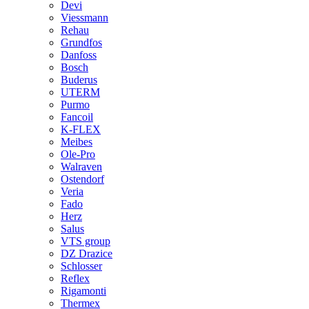
Devi
Viessmann
Rehau
Grundfos
Danfoss
Bosch
Buderus
UTERM
Purmo
Fancoil
K-FLEX
Meibes
Ole-Pro
Walraven
Ostendorf
Veria
Fado
Herz
Salus
VTS group
DZ Drazice
Schlosser
Reflex
Rigamonti
Thermex