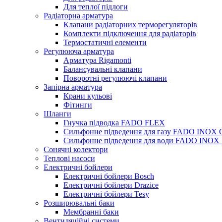
Для теплої підлоги
Радіаторна арматура
Клапани радіаторних терморегуляторів
Комплекти підключення для радіаторів
Термостатичні елементи
Регулююча арматура
Арматура Rigamonti
Балансувальні клапани
Поворотні регулюючі клапани
Запірна арматура
Крани кульові
Фітинги
Шланги
Гнучка підводка FADO FLEX
Сильфонне підведення для газу FADO INOX
Сильфонне підведення для води FADO INO
Сонячні колектори
Теплові насоси
Електричні бойлери
Електричні бойлери Bosch
Електричні бойлери Drazice
Електричні бойлери Tesy
Розширювальні баки
Мембранні баки
Вентиляційні системи