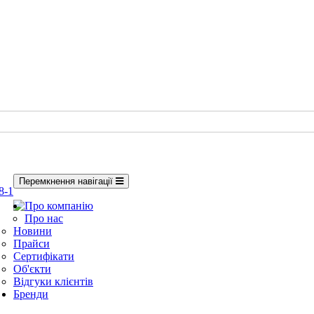
Перемкнення навігації
8-1
Про компанію
Про нас
Новини
Прайси
Сертифікати
Об'єкти
Відгуки клієнтів
Бренди