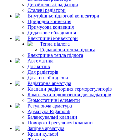
Дизайнерські радіатори
Сталеві радіатори
Внутрішньопідлогові конвектори
Природна конвекція
Примусова конвекція
Додаткове обладнання
Електричні конвектори
Тепла підлога
Гідравлічна тепла підлога
Електрична тепла підлога
Автоматика
Для котлів
Для радіаторів
Для теплої підлоги
Радіаторна арматура
Клапани радіаторних терморегуляторів
Комплекти підключення для радіаторів
Термостатичні елементи
Регулююча арматура
Арматура Rigamonti
Балансувальні клапани
Поворотні регулюючі клапани
Запірна арматура
Крани кульові
Фітинги