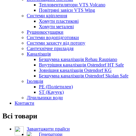
Тепловентилятори VTS Volcano
Повітряні завіси VTS Wing
Системи кріплення
Хомути пластикові
Хомути металеві
Рушникосушарки
Системи водопідготовки
Системи захисту від потопу
Сантехнічне приладдя
Каналізація
Безшумна каналізація Rehau Raupiano
Внутрішня каналізація Ostendorf HT Safe
Зовнішня каналізація Ostendorf KG
Безшумна каналізація Ostendorf Skolan Safe
Ізоляція
PE (Поліетилен)
ST (Каучук)
Лічильники води
Контакти
Всі товари
Завантажити прайси
Генератори