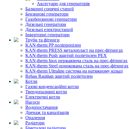
Аксесуари для генераторів
Балконні сонячні станції
Бензинові генератори
Газобензинові генератори
Дизельні генератори
Дизельні електростанції
Інверторні генератори
Труби та фітинги
KAN-therm PP поліпропілен
KAN-therm PRESS металопласт на прес-фітингах
KAN-therm Push зшитий поліетилен PEX
KAN-therm Inox нержавіюча сталь на прес-фітингах
KAN-therm Steel оцинкована сталь на прес-фітингах
KAN-therm Ultraline система на натяжному кільці
Rehau Rautitan зшитий поліетилен
Котли
Газові конденсаційні котли
Твердопаливні котли
Електричні котли
Насоси
Водопостачання
Дренаж та каналізація
Опалення
Радіатори
Біметалеві радіатори