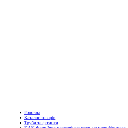
Головна
Каталог товарів
Труби та фітинги
KAN-therm Inox нержавіюча сталь на прес-фітингах