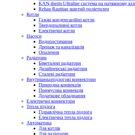
KAN-therm Ultraline система на натяжному кіл
Rehau Rautitan зшитий поліетилен
Котли
Газові конденсаційні котли
Твердопаливні котли
Електричні котли
Насоси
Водопостачання
Дренаж та каналізація
Опалення
Радіатори
Біметалеві радіатори
Дизайнерські радіатори
Сталеві радіатори
Внутрішньопідлогові конвектори
Природна конвекція
Примусова конвекція
Додаткове обладнання
Електричні конвектори
Тепла підлога
Гідравлічна тепла підлога
Електрична тепла підлога
Автоматика
Для котлів
Для радіаторів