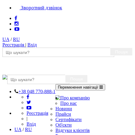
Зворотний дзвінок
UA
/
RU
Реєстрація
|
Вхід
Пошук
Пошук
Перемкнення навігації
+38 048 770-888-1
Про компанію
Про нас
Новини
Реєстрація
Прайси
|
Сертифікати
Вхід
Об'єкти
UA
/
RU
Відгуки клієнтів