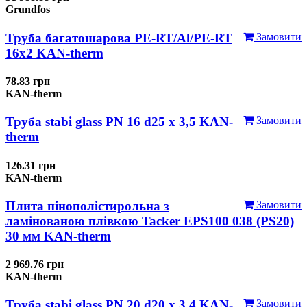
Grundfos
Труба багатошарова PE-RT/Al/PE-RT
Замовити
16x2 KAN-therm
78.83 грн
KAN-therm
Труба stabi glass PN 16 d25 х 3,5 KAN-
Замовити
therm
126.31 грн
KAN-therm
Плита пінополістирольна з
Замовити
ламінованою плівкою Tacker EPS100 038 (PS20)
30 мм KAN-therm
2 969.76 грн
KAN-therm
Труба stabi glass PN 20 d20 х 3,4 KAN-
Замовити