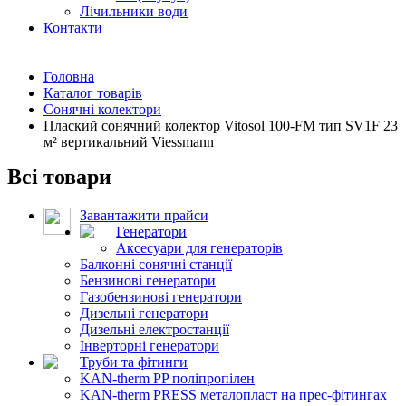
Лічильники води
Контакти
Головна
Каталог товарів
Сонячні колектори
Плаский сонячний колектор Vitosol 100-FM тип SV1F 23
м² вертикальний Viessmann
Всі товари
Завантажити прайси
Генератори
Аксесуари для генераторів
Балконні сонячні станції
Бензинові генератори
Газобензинові генератори
Дизельні генератори
Дизельні електростанції
Інверторні генератори
Труби та фітинги
KAN-therm PP поліпропілен
KAN-therm PRESS металопласт на прес-фітингах