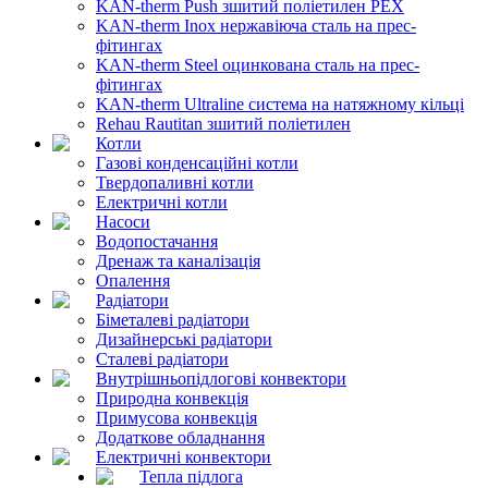
KAN-therm Push зшитий поліетилен PEX
KAN-therm Inox нержавіюча сталь на прес-
фітингах
KAN-therm Steel оцинкована сталь на прес-
фітингах
KAN-therm Ultraline система на натяжному кільці
Rehau Rautitan зшитий поліетилен
Котли
Газові конденсаційні котли
Твердопаливні котли
Електричні котли
Насоси
Водопостачання
Дренаж та каналізація
Опалення
Радіатори
Біметалеві радіатори
Дизайнерські радіатори
Сталеві радіатори
Внутрішньопідлогові конвектори
Природна конвекція
Примусова конвекція
Додаткове обладнання
Електричні конвектори
Тепла підлога