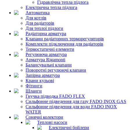
Гідравлічна тепла підлога
Електрична тепла підлога
Автоматика
Для котлів
Для радіаторів
Для теплої підлоги
Радіаторна арматура
Клапани радіаторних терморегуляторів
Комплекти підключення для радіаторів
Термостатичні елементи
Регулююча арматура
Арматура Rigamonti
Балансувальні клапани
Поворотні регулюючі клапани
Запірна арматура
Крани кульові
Фітинги
Шланги
Гнучка підводка FADO FLEX
Сильфонне підведення для газу FADO INOX GAS
Сильфонне підведення для води FADO INOX
WATER
Сонячні колектори
Теплові насоси
Електричні бойлери