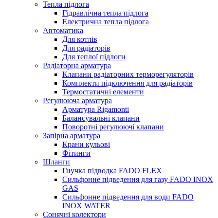
Тепла підлога
Гідравлічна тепла підлога
Електрична тепла підлога
Автоматика
Для котлів
Для радіаторів
Для теплої підлоги
Радіаторна арматура
Клапани радіаторних терморегуляторів
Комплекти підключення для радіаторів
Термостатичні елементи
Регулююча арматура
Арматура Rigamonti
Балансувальні клапани
Поворотні регулюючі клапани
Запірна арматура
Крани кульові
Фітинги
Шланги
Гнучка підводка FADO FLEX
Сильфонне підведення для газу FADO INOX
GAS
Сильфонне підведення для води FADO
INOX WATER
Сонячні колектори