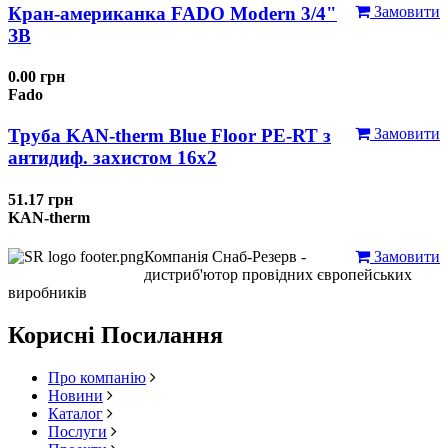
Кран-американка FADO Modern 3/4"
Замовити
ЗВ
0.00 грн
Fado
Труба KAN-therm Blue Floor PE-RT з
Замовити
антидиф. захистом 16х2
51.17 грн
KAN-therm
Компанія Снаб-Резерв -
Замовити
дистриб'ютор провідних європейських
виробників
Корисні Посилання
Про компанію
Новини
Каталог
Послуги