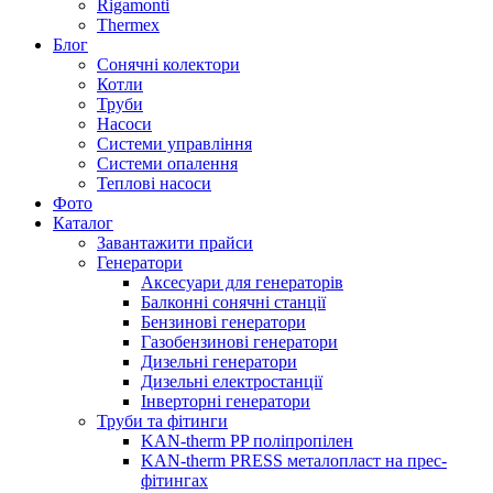
Rigamonti
Thermex
Блог
Сонячні колектори
Котли
Труби
Насоси
Системи управління
Системи опалення
Теплові насоси
Фото
Каталог
Завантажити прайси
Генератори
Аксесуари для генераторів
Балконні сонячні станції
Бензинові генератори
Газобензинові генератори
Дизельні генератори
Дизельні електростанції
Інверторні генератори
Труби та фітинги
KAN-therm PP поліпропілен
KAN-therm PRESS металопласт на прес-
фітингах