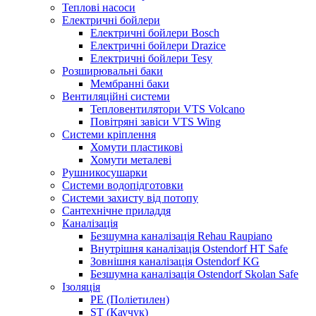
Теплові насоси
Електричні бойлери
Електричні бойлери Bosch
Електричні бойлери Drazice
Електричні бойлери Tesy
Розширювальні баки
Мембранні баки
Вентиляційні системи
Тепловентилятори VTS Volcano
Повітряні завіси VTS Wing
Системи кріплення
Хомути пластикові
Хомути металеві
Рушникосушарки
Системи водопідготовки
Системи захисту від потопу
Сантехнічне приладдя
Каналізація
Безшумна каналізація Rehau Raupiano
Внутрішня каналізація Ostendorf HT Safe
Зовнішня каналізація Ostendorf KG
Безшумна каналізація Ostendorf Skolan Safe
Ізоляція
PE (Поліетилен)
ST (Каучук)