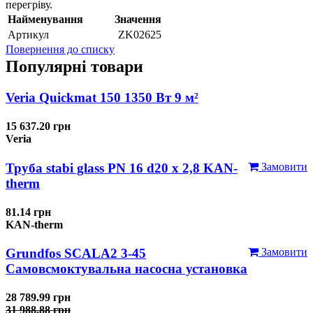
перегріву.
Найменування
Значення
Артикул
ZK02625
Повернення до списку
Популярні товари
Veria Quickmat 150 1350 Вт 9 м²
15 637.20 грн
Veria
Труба stabi glass PN 16 d20 х 2,8 KAN-
Замовити
therm
81.14 грн
KAN-therm
Grundfos SCALA2 3-45
Замовити
Самовсмоктувальна насосна установка
28 789.99 грн
31 988.88 грн