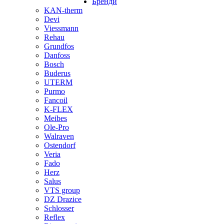
Бренди
KAN-therm
Devi
Viessmann
Rehau
Grundfos
Danfoss
Bosch
Buderus
UTERM
Purmo
Fancoil
K-FLEX
Meibes
Ole-Pro
Walraven
Ostendorf
Veria
Fado
Herz
Salus
VTS group
DZ Drazice
Schlosser
Reflex