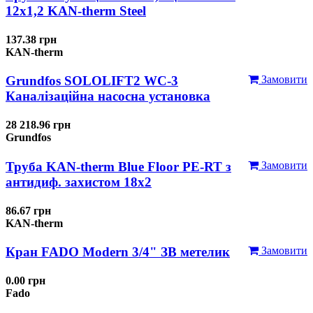
12x1,2 KAN-therm Steel
137.38 грн
KAN-therm
Grundfos SOLOLIFT2 WC-3
Замовити
Каналізаційна насосна установка
28 218.96 грн
Grundfos
Труба KAN-therm Blue Floor PE-RT з
Замовити
антидиф. захистом 18х2
86.67 грн
KAN-therm
Кран FADO Modern 3/4" ЗВ метелик
Замовити
0.00 грн
Fado