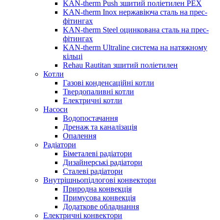
KAN-therm Push зшитий поліетилен PEX
KAN-therm Inox нержавіюча сталь на прес-
фітингах
KAN-therm Steel оцинкована сталь на прес-
фітингах
KAN-therm Ultraline система на натяжному
кільці
Rehau Rautitan зшитий поліетилен
Котли
Газові конденсаційні котли
Твердопаливні котли
Електричні котли
Насоси
Водопостачання
Дренаж та каналізація
Опалення
Радіатори
Біметалеві радіатори
Дизайнерські радіатори
Сталеві радіатори
Внутрішньопідлогові конвектори
Природна конвекція
Примусова конвекція
Додаткове обладнання
Електричні конвектори