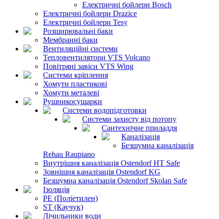
Електричні бойлери Bosch
Електричні бойлери Drazice
Електричні бойлери Tesy
Розширювальні баки
Мембранні баки
Вентиляційні системи
Тепловентилятори VTS Volcano
Повітряні завіси VTS Wing
Системи кріплення
Хомути пластикові
Хомути металеві
Рушникосушарки
Системи водопідготовки
Системи захисту від потопу
Сантехнічне приладдя
Каналізація
Безшумна каналізація
Rehau Raupiano
Внутрішня каналізація Ostendorf HT Safe
Зовнішня каналізація Ostendorf KG
Безшумна каналізація Ostendorf Skolan Safe
Ізоляція
PE (Поліетилен)
ST (Каучук)
Лічильники води