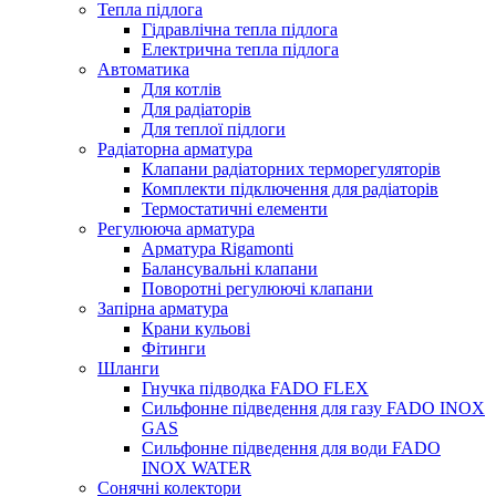
Тепла підлога
Гідравлічна тепла підлога
Електрична тепла підлога
Автоматика
Для котлів
Для радіаторів
Для теплої підлоги
Радіаторна арматура
Клапани радіаторних терморегуляторів
Комплекти підключення для радіаторів
Термостатичні елементи
Регулююча арматура
Арматура Rigamonti
Балансувальні клапани
Поворотні регулюючі клапани
Запірна арматура
Крани кульові
Фітинги
Шланги
Гнучка підводка FADO FLEX
Сильфонне підведення для газу FADO INOX
GAS
Сильфонне підведення для води FADO
INOX WATER
Сонячні колектори