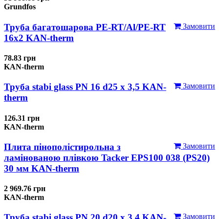
Grundfos
Труба багатошарова PE-RT/Al/PE-RT
Замовити
16x2 KAN-therm
78.83 грн
KAN-therm
Труба stabi glass PN 16 d25 х 3,5 KAN-
Замовити
therm
126.31 грн
KAN-therm
Плита пінополістирольна з
Замовити
ламінованою плівкою Tacker EPS100 038 (PS20)
30 мм KAN-therm
2 969.76 грн
KAN-therm
Труба stabi glass PN 20 d20 х 3,4 KAN-
Замовити