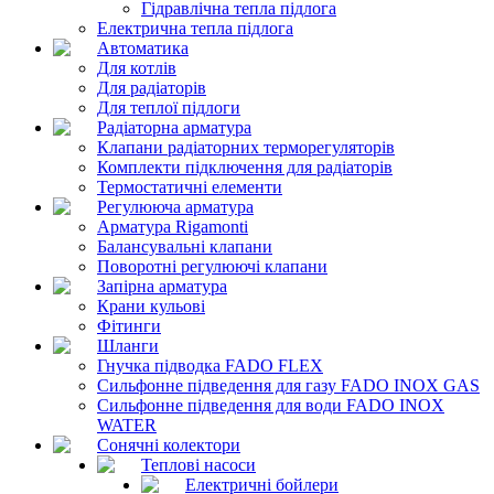
Гідравлічна тепла підлога
Електрична тепла підлога
Автоматика
Для котлів
Для радіаторів
Для теплої підлоги
Радіаторна арматура
Клапани радіаторних терморегуляторів
Комплекти підключення для радіаторів
Термостатичні елементи
Регулююча арматура
Арматура Rigamonti
Балансувальні клапани
Поворотні регулюючі клапани
Запірна арматура
Крани кульові
Фітинги
Шланги
Гнучка підводка FADO FLEX
Сильфонне підведення для газу FADO INOX GAS
Сильфонне підведення для води FADO INOX
WATER
Сонячні колектори
Теплові насоси
Електричні бойлери