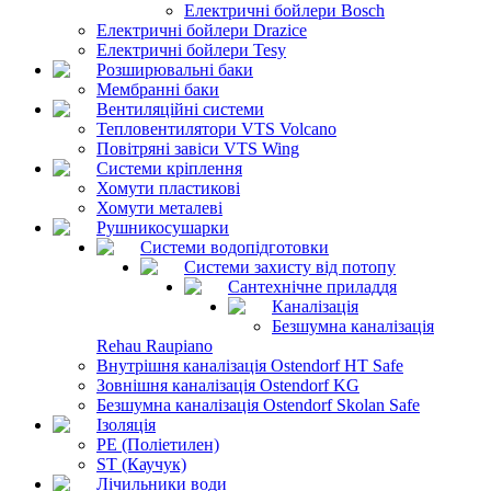
Електричні бойлери Bosch
Електричні бойлери Drazice
Електричні бойлери Tesy
Розширювальні баки
Мембранні баки
Вентиляційні системи
Тепловентилятори VTS Volcano
Повітряні завіси VTS Wing
Системи кріплення
Хомути пластикові
Хомути металеві
Рушникосушарки
Системи водопідготовки
Системи захисту від потопу
Сантехнічне приладдя
Каналізація
Безшумна каналізація
Rehau Raupiano
Внутрішня каналізація Ostendorf HT Safe
Зовнішня каналізація Ostendorf KG
Безшумна каналізація Ostendorf Skolan Safe
Ізоляція
PE (Поліетилен)
ST (Каучук)
Лічильники води