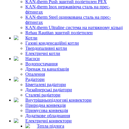
KAN-therm Push зшитий поліетилен PEX
KAN-therm Inox нержавіюча сталь на прес-
фітингах
KAN-therm Steel оцинкована сталь на прес-
фітингах
KAN-therm Ultraline система на натяжному кільці
Rehau Rautitan зшитий поліетилен
Котли
Газові конденсаційні котли
Твердопаливні котли
Електричні котли
Насоси
Водопостачання
Дренаж та каналізація
Опалення
Радіатори
Біметалеві радіатори
Дизайнерські радіатори
Сталеві радіатори
Внутрішньопідлогові конвектори
Природна конвекція
Примусова конвекція
Додаткове обладнання
Електричні конвектори
Тепла підлога