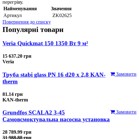
перегріву.
Найменування
Значення
Артикул
ZK02625
Повернення до списку
Популярні товари
Veria Quickmat 150 1350 Вт 9 м²
15 637.20 грн
Veria
Труба stabi glass PN 16 d20 х 2,8 KAN-
Замовити
therm
81.14 грн
KAN-therm
Grundfos SCALA2 3-45
Замовити
Самовсмоктувальна насосна установка
28 789.99 грн
31 988.88 грн