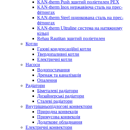
KAN-therm Push зшитий поліетилен PEX
KAN-therm Inox нержавіюча сталь на прес-
фітингах
KAN-therm Steel оцинкована сталь на прес-
фітингах
KAN-therm Ultraline система на натяжному
кільці
Rehau Rautitan зшитий поліетилен
Котли
Газові конденсаційні котли
Твердопаливні котли
Електричні котли
Насоси
Водопостачання
Дренаж та каналізація
Опалення
Радіатори
Біметалеві радіатори
Дизайнерські радіатори
Сталеві радіатори
Внутрішньопідлогові конвектори
Природна конвекція
Примусова конвекція
Додаткове обладнання
Електричні конвектори