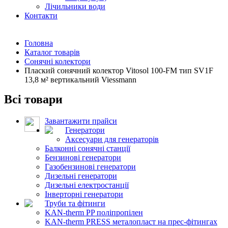
Лічильники води
Контакти
Головна
Каталог товарів
Сонячні колектори
Плаский сонячний колектор Vitosol 100-FM тип SV1F
13,8 м² вертикальний Viessmann
Всі товари
Завантажити прайси
Генератори
Аксесуари для генераторів
Балконні сонячні станції
Бензинові генератори
Газобензинові генератори
Дизельні генератори
Дизельні електростанції
Інверторні генератори
Труби та фітинги
KAN-therm PP поліпропілен
KAN-therm PRESS металопласт на прес-фітингах