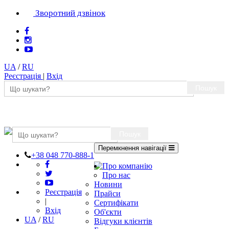
Зворотний дзвінок
UA
/
RU
Реєстрація
|
Вхід
Пошук
Пошук
Перемкнення навігації
+38 048 770-888-1
Про компанію
Про нас
Новини
Реєстрація
Прайси
|
Сертифікати
Вхід
Об'єкти
UA
/
RU
Відгуки клієнтів