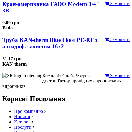
Кран-американка FADO Modern 3/4"
Замовити
ЗВ
0.00 грн
Fado
Труба KAN-therm Blue Floor PE-RT з
Замовити
антидиф. захистом 16х2
51.17 грн
KAN-therm
Компанія Снаб-Резерв -
Замовити
дистриб'ютор провідних європейських
виробників
Корисні Посилання
Про компанію
Новини
Каталог
Послуги