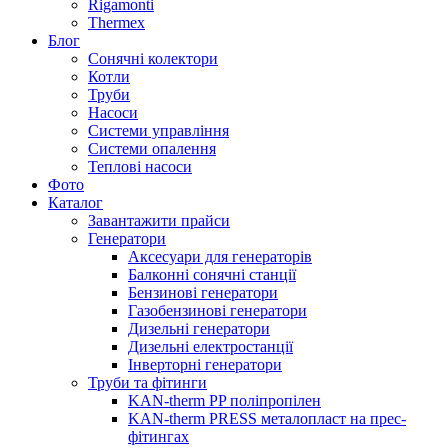
Rigamonti
Thermex
Блог
Сонячні колектори
Котли
Труби
Насоси
Системи управління
Системи опалення
Теплові насоси
Фото
Каталог
Завантажити прайси
Генератори
Аксесуари для генераторів
Балконні сонячні станції
Бензинові генератори
Газобензинові генератори
Дизельні генератори
Дизельні електростанції
Інверторні генератори
Труби та фітинги
KAN-therm PP поліпропілен
KAN-therm PRESS металопласт на прес-
фітингах