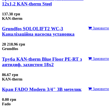
12x1,2 KAN-therm Steel
137.38 грн
KAN-therm
Grundfos SOLOLIFT2 WC-3
Замовити
Каналізаційна насосна установка
28 218.96 грн
Grundfos
Труба KAN-therm Blue Floor PE-RT з
Замовити
антидиф. захистом 18х2
86.67 грн
KAN-therm
Кран FADO Modern 3/4" ЗВ метелик
Замовити
0.00 грн
Fado