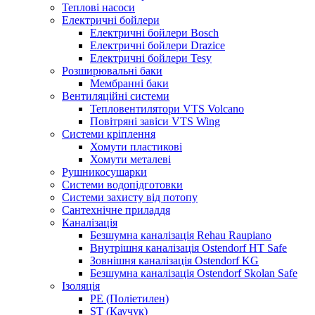
Теплові насоси
Електричні бойлери
Електричні бойлери Bosch
Електричні бойлери Drazice
Електричні бойлери Tesy
Розширювальні баки
Мембранні баки
Вентиляційні системи
Тепловентилятори VTS Volcano
Повітряні завіси VTS Wing
Системи кріплення
Хомути пластикові
Хомути металеві
Рушникосушарки
Системи водопідготовки
Системи захисту від потопу
Сантехнічне приладдя
Каналізація
Безшумна каналізація Rehau Raupiano
Внутрішня каналізація Ostendorf HT Safe
Зовнішня каналізація Ostendorf KG
Безшумна каналізація Ostendorf Skolan Safe
Ізоляція
PE (Поліетилен)
ST (Каучук)