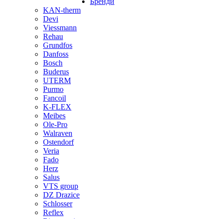
Бренди
KAN-therm
Devi
Viessmann
Rehau
Grundfos
Danfoss
Bosch
Buderus
UTERM
Purmo
Fancoil
K-FLEX
Meibes
Ole-Pro
Walraven
Ostendorf
Veria
Fado
Herz
Salus
VTS group
DZ Drazice
Schlosser
Reflex