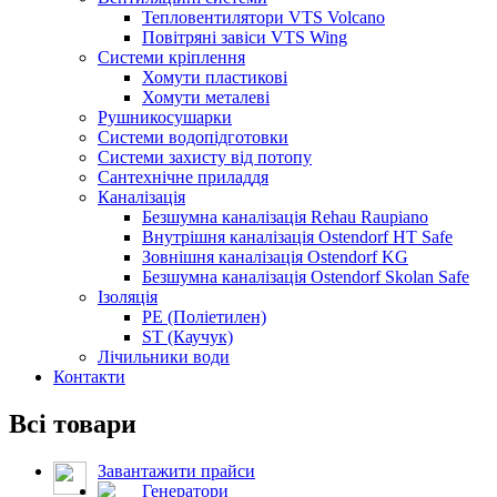
Тепловентилятори VTS Volcano
Повітряні завіси VTS Wing
Системи кріплення
Хомути пластикові
Хомути металеві
Рушникосушарки
Системи водопідготовки
Системи захисту від потопу
Сантехнічне приладдя
Каналізація
Безшумна каналізація Rehau Raupiano
Внутрішня каналізація Ostendorf HT Safe
Зовнішня каналізація Ostendorf KG
Безшумна каналізація Ostendorf Skolan Safe
Ізоляція
PE (Поліетилен)
ST (Каучук)
Лічильники води
Контакти
Всі товари
Завантажити прайси
Генератори