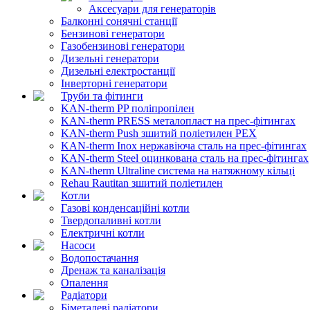
Аксесуари для генераторів
Балконні сонячні станції
Бензинові генератори
Газобензинові генератори
Дизельні генератори
Дизельні електростанції
Інверторні генератори
Труби та фітинги
KAN-therm PP поліпропілен
KAN-therm PRESS металопласт на прес-фітингах
KAN-therm Push зшитий поліетилен PEX
KAN-therm Inox нержавіюча сталь на прес-фітингах
KAN-therm Steel оцинкована сталь на прес-фітингах
KAN-therm Ultraline система на натяжному кільці
Rehau Rautitan зшитий поліетилен
Котли
Газові конденсаційні котли
Твердопаливні котли
Електричні котли
Насоси
Водопостачання
Дренаж та каналізація
Опалення
Радіатори
Біметалеві радіатори