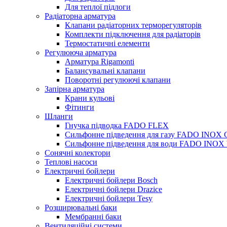
Для теплої підлоги
Радіаторна арматура
Клапани радіаторних терморегуляторів
Комплекти підключення для радіаторів
Термостатичні елементи
Регулююча арматура
Арматура Rigamonti
Балансувальні клапани
Поворотні регулюючі клапани
Запірна арматура
Крани кульові
Фітинги
Шланги
Гнучка підводка FADO FLEX
Сильфонне підведення для газу FADO INOX
Сильфонне підведення для води FADO INO
Сонячні колектори
Теплові насоси
Електричні бойлери
Електричні бойлери Bosch
Електричні бойлери Drazice
Електричні бойлери Tesy
Розширювальні баки
Мембранні баки
Вентиляційні системи