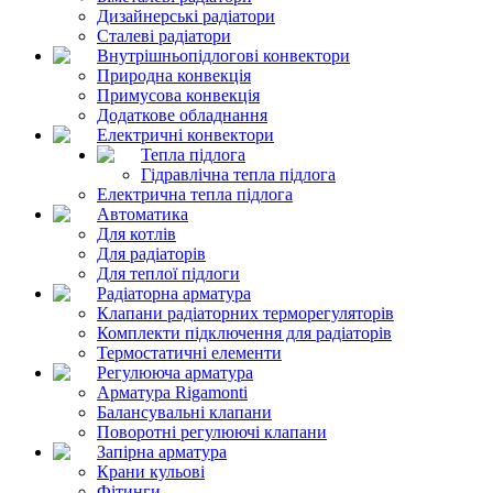
Дизайнерські радіатори
Сталеві радіатори
Внутрішньопідлогові конвектори
Природна конвекція
Примусова конвекція
Додаткове обладнання
Електричні конвектори
Тепла підлога
Гідравлічна тепла підлога
Електрична тепла підлога
Автоматика
Для котлів
Для радіаторів
Для теплої підлоги
Радіаторна арматура
Клапани радіаторних терморегуляторів
Комплекти підключення для радіаторів
Термостатичні елементи
Регулююча арматура
Арматура Rigamonti
Балансувальні клапани
Поворотні регулюючі клапани
Запірна арматура
Крани кульові
Фітинги