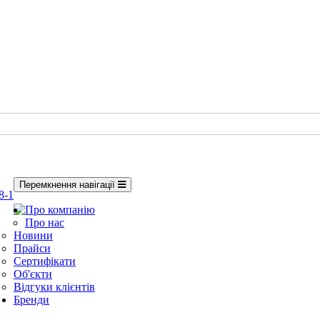
Перемкнення навігації
8-1
Про компанію
Про нас
Новини
Прайси
Сертифікати
Об'єкти
Відгуки клієнтів
Бренди