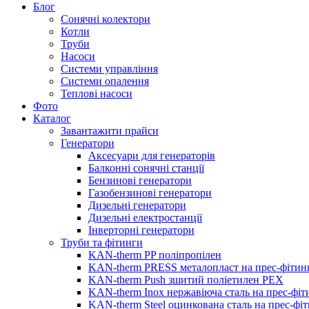
Блог
Сонячні колектори
Котли
Труби
Насоси
Системи управління
Системи опалення
Теплові насоси
Фото
Каталог
Завантажити прайси
Генератори
Аксесуари для генераторів
Балконні сонячні станції
Бензинові генератори
Газобензинові генератори
Дизельні генератори
Дизельні електростанції
Інверторні генератори
Труби та фітинги
KAN-therm PP поліпропілен
KAN-therm PRESS металопласт на прес-фітин
KAN-therm Push зшитий поліетилен PEX
KAN-therm Inox нержавіюча сталь на прес-фіт
KAN-therm Steel оцинкована сталь на прес-фі