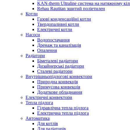
KAN-therm Ultraline система на натяжному кіл
Rehau Rautitan зшитий поліетилен
Котли
Газові конденсаційні котли
Твердопаливні котли
Електричні котли
Насоси
Водопостачання
Дренаж та каналізація
Опалення
Радіатори
Біметалеві радіатори
Дизайнерські радіатори
Сталеві радіатори
Внутрішньопідлогові конвектори
Природна конвекція
Примусова конвекція
Додаткове обладнання
Електричні конвектори
Тепла підлога
Гідравлічна тепла підлога
Електрична тепла підлога
Автоматика
Для котлів
Для радіаторів