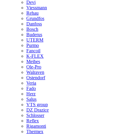
Devi
Viessmann
Rehau
Grundfos
Danfoss
Bosch
Buderus
UTERM
Purmo
Fancoil
K-FLEX
Meibes
Ole-Pro
Walraven
Ostendorf
Veria
Fado
Herz
Salus
VTS group
DZ Drazice
Schlosser
Reflex
Rigamonti
Thermex