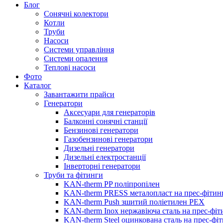
Блог
Сонячні колектори
Котли
Труби
Насоси
Системи управління
Системи опалення
Теплові насоси
Фото
Каталог
Завантажити прайси
Генератори
Аксесуари для генераторів
Балконні сонячні станції
Бензинові генератори
Газобензинові генератори
Дизельні генератори
Дизельні електростанції
Інверторні генератори
Труби та фітинги
KAN-therm PP поліпропілен
KAN-therm PRESS металопласт на прес-фітин
KAN-therm Push зшитий поліетилен PEX
KAN-therm Inox нержавіюча сталь на прес-фіт
KAN-therm Steel оцинкована сталь на прес-фі