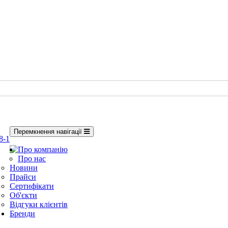
Перемкнення навігації
8-1
Про компанію
Про нас
Новини
Прайси
Сертифікати
Об'єкти
Відгуки клієнтів
Бренди