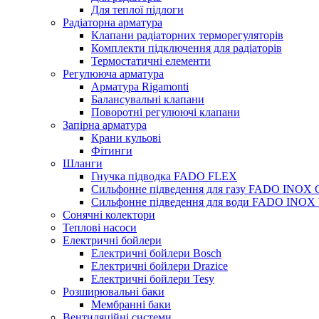
Для теплої підлоги
Радіаторна арматура
Клапани радіаторних терморегуляторів
Комплекти підключення для радіаторів
Термостатичні елементи
Регулююча арматура
Арматура Rigamonti
Балансувальні клапани
Поворотні регулюючі клапани
Запірна арматура
Крани кульові
Фітинги
Шланги
Гнучка підводка FADO FLEX
Сильфонне підведення для газу FADO INOX
Сильфонне підведення для води FADO INO
Сонячні колектори
Теплові насоси
Електричні бойлери
Електричні бойлери Bosch
Електричні бойлери Drazice
Електричні бойлери Tesy
Розширювальні баки
Мембранні баки
Вентиляційні системи