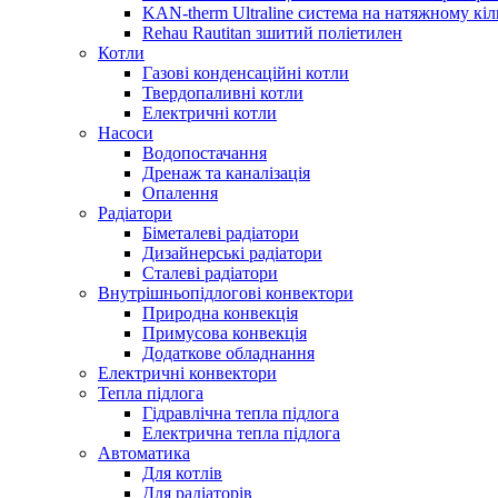
KAN-therm Ultraline система на натяжному кіл
Rehau Rautitan зшитий поліетилен
Котли
Газові конденсаційні котли
Твердопаливні котли
Електричні котли
Насоси
Водопостачання
Дренаж та каналізація
Опалення
Радіатори
Біметалеві радіатори
Дизайнерські радіатори
Сталеві радіатори
Внутрішньопідлогові конвектори
Природна конвекція
Примусова конвекція
Додаткове обладнання
Електричні конвектори
Тепла підлога
Гідравлічна тепла підлога
Електрична тепла підлога
Автоматика
Для котлів
Для радіаторів