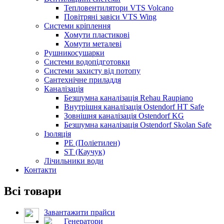
Тепловентилятори VTS Volcano
Повітряні завіси VTS Wing
Системи кріплення
Хомути пластикові
Хомути металеві
Рушникосушарки
Системи водопідготовки
Системи захисту від потопу
Сантехнічне приладдя
Каналізація
Безшумна каналізація Rehau Raupiano
Внутрішня каналізація Ostendorf HT Safe
Зовнішня каналізація Ostendorf KG
Безшумна каналізація Ostendorf Skolan Safe
Ізоляція
PE (Поліетилен)
ST (Каучук)
Лічильники води
Контакти
Всі товари
Завантажити прайси
Генератори