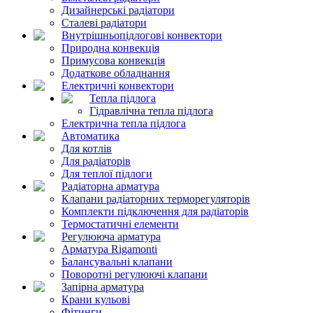
Дизайнерські радіатори
Сталеві радіатори
Внутрішньопідлогові конвектори
Природна конвекція
Примусова конвекція
Додаткове обладнання
Електричні конвектори
Тепла підлога
Гідравлічна тепла підлога
Електрична тепла підлога
Автоматика
Для котлів
Для радіаторів
Для теплої підлоги
Радіаторна арматура
Клапани радіаторних терморегуляторів
Комплекти підключення для радіаторів
Термостатичні елементи
Регулююча арматура
Арматура Rigamonti
Балансувальні клапани
Поворотні регулюючі клапани
Запірна арматура
Крани кульові
Фітинги