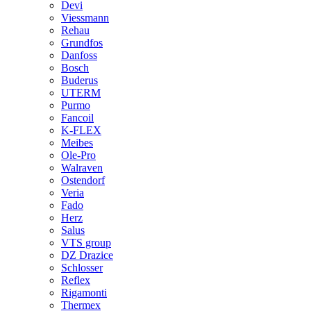
Devi
Viessmann
Rehau
Grundfos
Danfoss
Bosch
Buderus
UTERM
Purmo
Fancoil
K-FLEX
Meibes
Ole-Pro
Walraven
Ostendorf
Veria
Fado
Herz
Salus
VTS group
DZ Drazice
Schlosser
Reflex
Rigamonti
Thermex