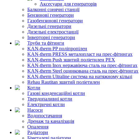
Аксесуари для генераторів
Балконні сонячні станції
Бензинові генератори
Газобензинові генератори
Дизельні генератори
Дизельні електростанції
Інверторні генератори
Труби та фітинги
KAN-therm PP поліпропілен
KAN-therm PRESS металопласт на прес-фітингах
KAN-therm Push зшитий поліетилен PEX
KAN-therm Inox нержавіюча сталь на прес-фітингах
KAN-therm Steel оцинкована сталь на прес-фітингах
KAN-therm Ultraline система на натяжному кільці
Rehau Rautitan зшитий поліетилен
Котли
Газові конденсаційні котли
Твердопаливні котли
Електричні котли
Насоси
Водопостачання
Дренаж та каналізація
Опалення
Радіатори
Біметалеві радіатори