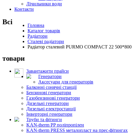
Лічильники води
Контакти
Всі
Головна
Каталог товарів
Радіатори
Сталеві радіатори
Радіатор сталевий PURMO COMPACT 22 500*800
товари
Завантажити прайси
Генератори
Аксесуари для генераторів
Балконні сонячні станції
Бензинові генератори
Газобензинові генератори
Дизельні генератори
Дизельні електростанції
Інверторні генератори
Труби та фітинги
KAN-therm PP поліпропілен
KAN-therm PRESS металопласт на прес-фітингах