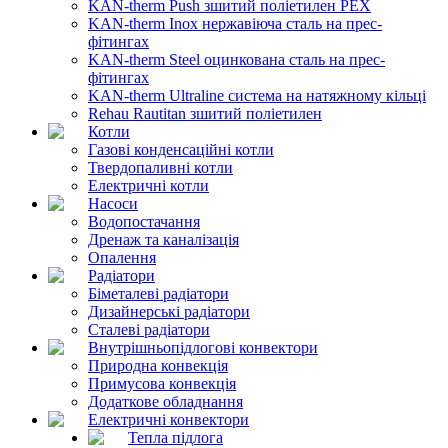
KAN-therm Push зшитий поліетилен PEX
KAN-therm Inox нержавіюча сталь на прес-
фітингах
KAN-therm Steel оцинкована сталь на прес-
фітингах
KAN-therm Ultraline система на натяжному кільці
Rehau Rautitan зшитий поліетилен
Котли
Газові конденсаційні котли
Твердопаливні котли
Електричні котли
Насоси
Водопостачання
Дренаж та каналізація
Опалення
Радіатори
Біметалеві радіатори
Дизайнерські радіатори
Сталеві радіатори
Внутрішньопідлогові конвектори
Природна конвекція
Примусова конвекція
Додаткове обладнання
Електричні конвектори
Тепла підлога