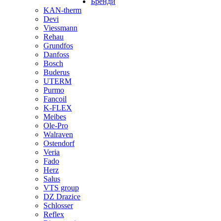
Бренди
KAN-therm
Devi
Viessmann
Rehau
Grundfos
Danfoss
Bosch
Buderus
UTERM
Purmo
Fancoil
K-FLEX
Meibes
Ole-Pro
Walraven
Ostendorf
Veria
Fado
Herz
Salus
VTS group
DZ Drazice
Schlosser
Reflex