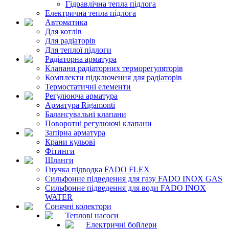
Гідравлічна тепла підлога
Електрична тепла підлога
Автоматика
Для котлів
Для радіаторів
Для теплої підлоги
Радіаторна арматура
Клапани радіаторних терморегуляторів
Комплекти підключення для радіаторів
Термостатичні елементи
Регулююча арматура
Арматура Rigamonti
Балансувальні клапани
Поворотні регулюючі клапани
Запірна арматура
Крани кульові
Фітинги
Шланги
Гнучка підводка FADO FLEX
Сильфонне підведення для газу FADO INOX GAS
Сильфонне підведення для води FADO INOX
WATER
Сонячні колектори
Теплові насоси
Електричні бойлери