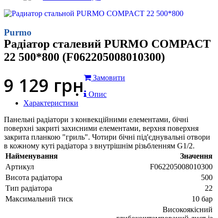
Purmo
Радіатор сталевий PURMO COMPACT
22 500*800 (F062205008010300)
9 129
грн
Замовити
Опис
Характеристики
Панельні радіатори з конвекційними елементами, бічні
поверхні закриті захисними елементами, верхня поверхня
закрита планкою "гриль". Чотири бічні під'єднувальні отвори
в кожному куті радіатора з внутрішнім різьбленням G1/2.
Найменування
Значення
Артикул
F062205008010300
Висота радіатора
500
Тип радіатора
22
Максимальний тиск
10 бар
Високоякісний