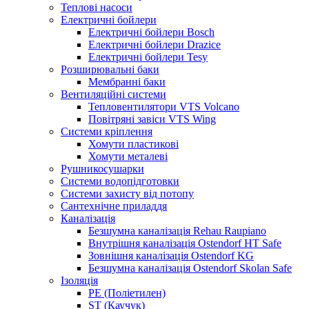
Теплові насоси
Електричні бойлери
Електричні бойлери Bosch
Електричні бойлери Drazice
Електричні бойлери Tesy
Розширювальні баки
Мембранні баки
Вентиляційні системи
Тепловентилятори VTS Volcano
Повітряні завіси VTS Wing
Системи кріплення
Хомути пластикові
Хомути металеві
Рушникосушарки
Системи водопідготовки
Системи захисту від потопу
Сантехнічне приладдя
Каналізація
Безшумна каналізація Rehau Raupiano
Внутрішня каналізація Ostendorf HT Safe
Зовнішня каналізація Ostendorf KG
Безшумна каналізація Ostendorf Skolan Safe
Ізоляція
PE (Поліетилен)
ST (Каучук)