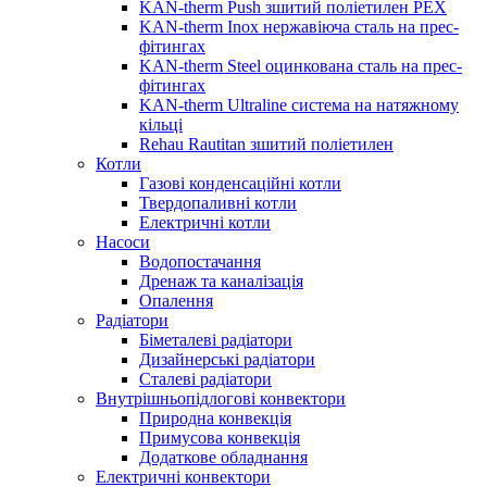
KAN-therm Push зшитий поліетилен PEX
KAN-therm Inox нержавіюча сталь на прес-
фітингах
KAN-therm Steel оцинкована сталь на прес-
фітингах
KAN-therm Ultraline система на натяжному
кільці
Rehau Rautitan зшитий поліетилен
Котли
Газові конденсаційні котли
Твердопаливні котли
Електричні котли
Насоси
Водопостачання
Дренаж та каналізація
Опалення
Радіатори
Біметалеві радіатори
Дизайнерські радіатори
Сталеві радіатори
Внутрішньопідлогові конвектори
Природна конвекція
Примусова конвекція
Додаткове обладнання
Електричні конвектори