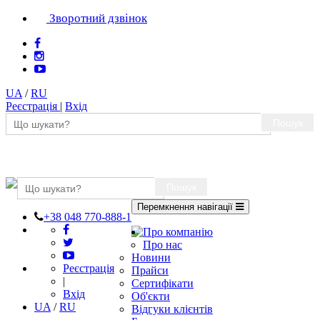
Зворотний дзвінок
UA
/
RU
Реєстрація
|
Вхід
Пошук
Пошук
Перемкнення навігації
+38 048 770-888-1
Про компанію
Про нас
Новини
Реєстрація
Прайси
|
Сертифікати
Вхід
Об'єкти
UA
/
RU
Відгуки клієнтів