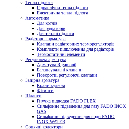
Тепла підлога
Гідравлічна тепла підлога
Електрична тепла підлога
Автоматика
Для котлів
Для радіаторів
Для теплої підлоги
Радіаторна арматура
Клапани радіаторних терморегуляторів
Комплекти підключення для радіаторів
Термостатичні елементи
Регулююча арматура
Арматура Rigamonti
Балансувальні клапани
Поворотні регулюючі клапани
Запірна арматура
Крани кульові
Фітинги
Шланги
Гнучка підводка FADO FLEX
Сильфонне підведення для газу FADO INOX
GAS
Сильфонне підведення для води FADO
INOX WATER
Сонячні колектори