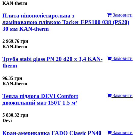
KAN-therm
Плита пінополістирольна з
Замовити
ламінованою плівкою Tacker EPS100 038 (PS20)
30 мм KAN-therm
2 969.76 грн
KAN-therm
Труба stabi glass PN 20 d20 х 3,4 KAN-
Замовити
therm
96.35 грн
KAN-therm
Тепла підлога DEVI Comfort
Замовити
двожильний мат 150T 1.5 м²
5 830.32 грн
Devi
Кран-американка FADO Classic PN40
Замовити