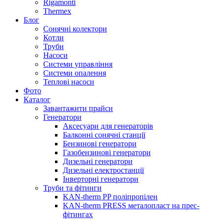
Rigamonti
Thermex
Блог
Сонячні колектори
Котли
Труби
Насоси
Системи управління
Системи опалення
Теплові насоси
Фото
Каталог
Завантажити прайси
Генератори
Аксесуари для генераторів
Балконні сонячні станції
Бензинові генератори
Газобензинові генератори
Дизельні генератори
Дизельні електростанції
Інверторні генератори
Труби та фітинги
KAN-therm PP поліпропілен
KAN-therm PRESS металопласт на прес-
фітингах