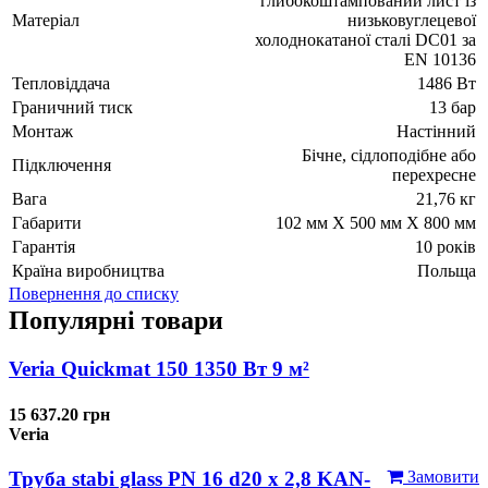
глибокоштампований лист із
Матеріал
низьковуглецевої
холоднокатаної сталі DC01 за
EN 10136
Тепловіддача
1486 Вт
Граничний тиск
13 бар
Монтаж
Настінний
Бічне, сідлоподібне або
Підключення
перехресне
Вага
21,76 кг
Габарити
102 мм Х 500 мм Х 800 мм
Гарантія
10 років
Країна виробництва
Польща
Повернення до списку
Популярні товари
Veria Quickmat 150 1350 Вт 9 м²
15 637.20 грн
Veria
Труба stabi glass PN 16 d20 х 2,8 KAN-
Замовити