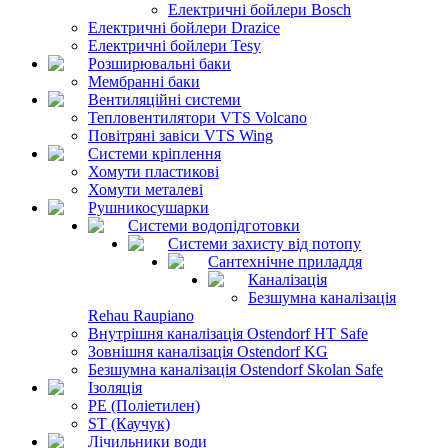
Електричні бойлери Bosch
Електричні бойлери Drazice
Електричні бойлери Tesy
Розширювальні баки
Мембранні баки
Вентиляційні системи
Тепловентилятори VTS Volcano
Повітряні завіси VTS Wing
Системи кріплення
Хомути пластикові
Хомути металеві
Рушникосушарки
Системи водопідготовки
Системи захисту від потопу
Сантехнічне приладдя
Каналізація
Безшумна каналізація
Rehau Raupiano
Внутрішня каналізація Ostendorf HT Safe
Зовнішня каналізація Ostendorf KG
Безшумна каналізація Ostendorf Skolan Safe
Ізоляція
PE (Поліетилен)
ST (Каучук)
Лічильники води