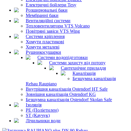
Електричні бойлери Tesy
Розширювальні баки
Мембранні баки
Вентиляційні системи
Тепловентилятори VTS Volcano
Повітряні завіси VTS Wing
Системи кріплення
Хомути пластикові
Хомути металеві
Рушникосушарки
Системи водопідготовки
Системи захисту від потопу
Сантехнічне приладдя
Каналізація
Безшумна каналізація
Rehau Raupiano
Внутрішня каналізація Ostendorf HT Safe
Зовнішня каналізація Ostendorf KG
Безшумна каналізація Ostendorf Skolan Safe
Ізоляція
PE (Поліетилен)
ST (Каучук)
Лічильники води