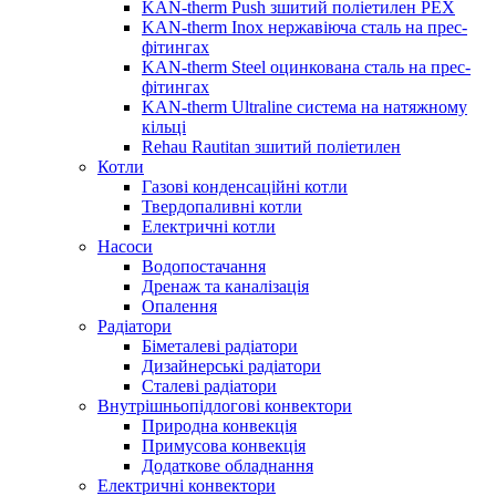
KAN-therm Push зшитий поліетилен PEX
KAN-therm Inox нержавіюча сталь на прес-
фітингах
KAN-therm Steel оцинкована сталь на прес-
фітингах
KAN-therm Ultraline система на натяжному
кільці
Rehau Rautitan зшитий поліетилен
Котли
Газові конденсаційні котли
Твердопаливні котли
Електричні котли
Насоси
Водопостачання
Дренаж та каналізація
Опалення
Радіатори
Біметалеві радіатори
Дизайнерські радіатори
Сталеві радіатори
Внутрішньопідлогові конвектори
Природна конвекція
Примусова конвекція
Додаткове обладнання
Електричні конвектори