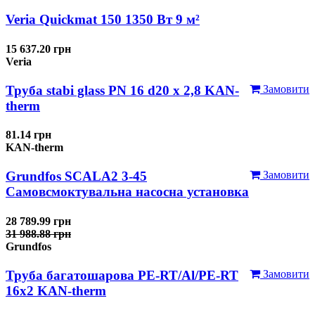
Veria Quickmat 150 1350 Вт 9 м²
15 637.20 грн
Veria
Труба stabi glass PN 16 d20 х 2,8 KAN-
Замовити
therm
81.14 грн
KAN-therm
Grundfos SCALA2 3-45
Замовити
Самовсмоктувальна насосна установка
28 789.99 грн
31 988.88 грн
Grundfos
Труба багатошарова PE-RT/Al/PE-RT
Замовити
16x2 KAN-therm