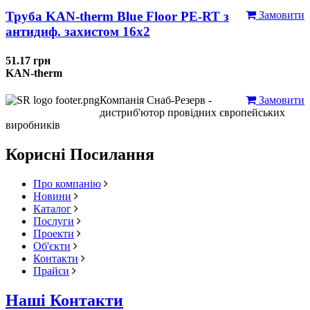
Труба KAN-therm Blue Floor PE-RT з
Замовити
антидиф. захистом 16х2
51.17 грн
KAN-therm
Компанія Снаб-Резерв -
Замовити
дистриб'ютор провідних європейських
виробників
Корисні Посилання
Про компанію
Новини
Каталог
Послуги
Проекти
Об'єкти
Контакти
Прайси
Наші Контакти