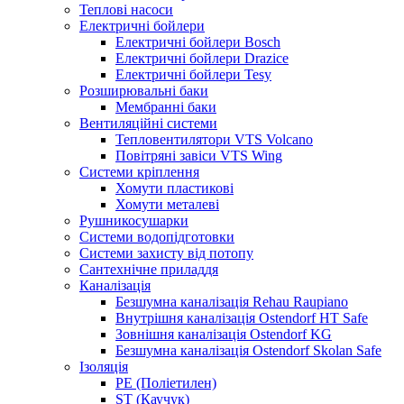
Теплові насоси
Електричні бойлери
Електричні бойлери Bosch
Електричні бойлери Drazice
Електричні бойлери Tesy
Розширювальні баки
Мембранні баки
Вентиляційні системи
Тепловентилятори VTS Volcano
Повітряні завіси VTS Wing
Системи кріплення
Хомути пластикові
Хомути металеві
Рушникосушарки
Системи водопідготовки
Системи захисту від потопу
Сантехнічне приладдя
Каналізація
Безшумна каналізація Rehau Raupiano
Внутрішня каналізація Ostendorf HT Safe
Зовнішня каналізація Ostendorf KG
Безшумна каналізація Ostendorf Skolan Safe
Ізоляція
PE (Поліетилен)
ST (Каучук)