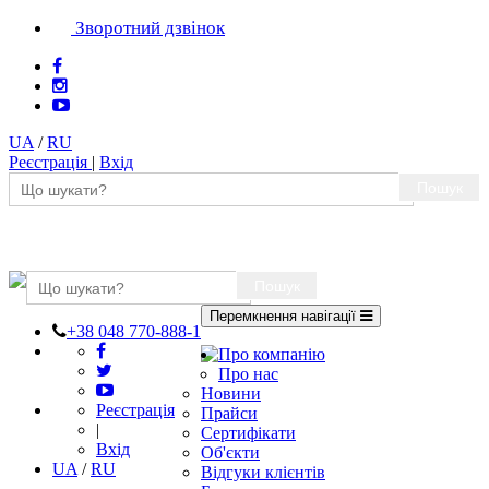
Зворотний дзвінок
UA
/
RU
Реєстрація
|
Вхід
Пошук
Пошук
Перемкнення навігації
+38 048 770-888-1
Про компанію
Про нас
Новини
Реєстрація
Прайси
|
Сертифікати
Вхід
Об'єкти
UA
/
RU
Відгуки клієнтів