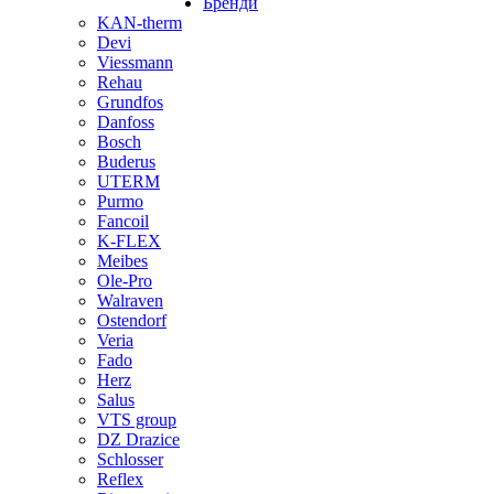
Бренди
KAN-therm
Devi
Viessmann
Rehau
Grundfos
Danfoss
Bosch
Buderus
UTERM
Purmo
Fancoil
K-FLEX
Meibes
Ole-Pro
Walraven
Ostendorf
Veria
Fado
Herz
Salus
VTS group
DZ Drazice
Schlosser
Reflex