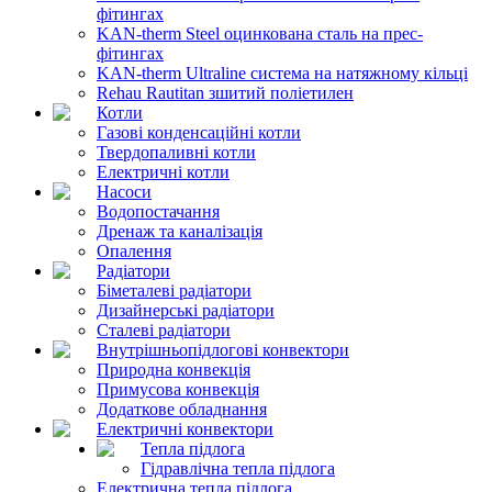
фітингах
KAN-therm Steel оцинкована сталь на прес-
фітингах
KAN-therm Ultraline система на натяжному кільці
Rehau Rautitan зшитий поліетилен
Котли
Газові конденсаційні котли
Твердопаливні котли
Електричні котли
Насоси
Водопостачання
Дренаж та каналізація
Опалення
Радіатори
Біметалеві радіатори
Дизайнерські радіатори
Сталеві радіатори
Внутрішньопідлогові конвектори
Природна конвекція
Примусова конвекція
Додаткове обладнання
Електричні конвектори
Тепла підлога
Гідравлічна тепла підлога
Електрична тепла підлога