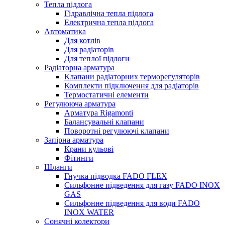
Тепла підлога
Гідравлічна тепла підлога
Електрична тепла підлога
Автоматика
Для котлів
Для радіаторів
Для теплої підлоги
Радіаторна арматура
Клапани радіаторних терморегуляторів
Комплекти підключення для радіаторів
Термостатичні елементи
Регулююча арматура
Арматура Rigamonti
Балансувальні клапани
Поворотні регулюючі клапани
Запірна арматура
Крани кульові
Фітинги
Шланги
Гнучка підводка FADO FLEX
Сильфонне підведення для газу FADO INOX
GAS
Сильфонне підведення для води FADO
INOX WATER
Сонячні колектори