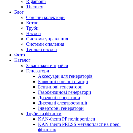
Rigamonti
Thermex
Блог
Сонячні колектори
Котли
Труби
Насоси
Системи управління
Системи опалення
Теплові насоси
Фото
Каталог
Завантажити прайси
Генератори
Аксесуари для генераторів
Балконні сонячні станції
Бензинові генератори
Газобензинові генератори
Дизельні генератори
Дизельні електростанції
Інверторні генератори
Труби та фітинги
KAN-therm PP поліпропілен
KAN-therm PRESS металопласт на прес-
фітингах