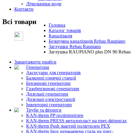
Лічильники води
Контакти
Всі товари
Головна
Каталог товарів
Каналізація
Безшумна каналізація Rehau Raupiano
Заглушки Rehau Raupiano
Заглушка RAUPIANO plus DN 90 Rehau
Завантажити прайси
Генератори
Аксесуари для генераторів
Балконні сонячні станції
Бензинові генератори
Газобензинові генератори
Дизельні генератори
Дизельні електростанції
Інверторні генератори
Труби та фітинги
KAN-therm PP поліпропілен
KAN-therm PRESS металопласт на прес-фітингах
KAN-therm Push зшитий поліетилен PEX
KAN-therm Inox нержавіюча сталь на прес-