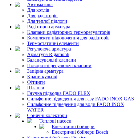
Автоматика
Для котлів
Для радіаторів
Для теплої підлоги
Радіаторна арматура
Клапани радіаторних терморегуляторів
Комплекти підключення для радіаторів
Термостатичні елементи
Регулююча арматура
Арматура Rigamonti
Балансувальні клапани
Поворотні регулюючі клапани
Запірна арматура
Крани кульові
Фітинги
Шланги
Гнучка підводка FADO FLEX
Сильфонне підведення для газу FADO INOX GAS
Сильфонне підведення для води FADO INOX
WATER
Сонячні колектори
Теплові насоси
Електричні бойлери
Електричні бойлери Bosch
Електричні бойлери Drazice