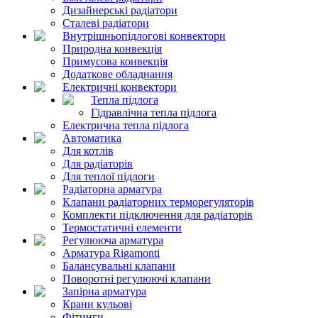
Дизайнерські радіатори
Сталеві радіатори
Внутрішньопідлогові конвектори
Природна конвекція
Примусова конвекція
Додаткове обладнання
Електричні конвектори
Тепла підлога
Гідравлічна тепла підлога
Електрична тепла підлога
Автоматика
Для котлів
Для радіаторів
Для теплої підлоги
Радіаторна арматура
Клапани радіаторних терморегуляторів
Комплекти підключення для радіаторів
Термостатичні елементи
Регулююча арматура
Арматура Rigamonti
Балансувальні клапани
Поворотні регулюючі клапани
Запірна арматура
Крани кульові
Фітинги