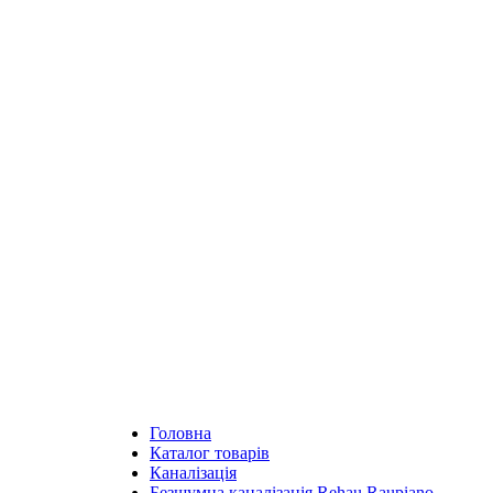
Головна
Каталог товарів
Каналізація
Безшумна каналізація Rehau Raupiano