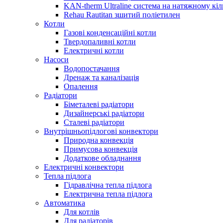
KAN-therm Ultraline система на натяжному кіл
Rehau Rautitan зшитий поліетилен
Котли
Газові конденсаційні котли
Твердопаливні котли
Електричні котли
Насоси
Водопостачання
Дренаж та каналізація
Опалення
Радіатори
Біметалеві радіатори
Дизайнерські радіатори
Сталеві радіатори
Внутрішньопідлогові конвектори
Природна конвекція
Примусова конвекція
Додаткове обладнання
Електричні конвектори
Тепла підлога
Гідравлічна тепла підлога
Електрична тепла підлога
Автоматика
Для котлів
Для радіаторів