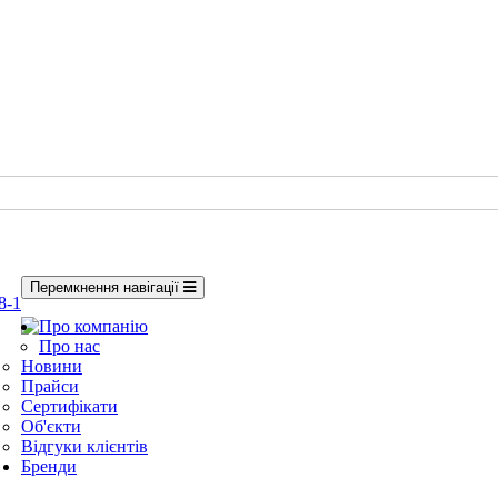
Перемкнення навігації
8-1
Про компанію
Про нас
Новини
Прайси
Сертифікати
Об'єкти
Відгуки клієнтів
Бренди