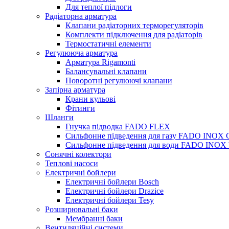
Для теплої підлоги
Радіаторна арматура
Клапани радіаторних терморегуляторів
Комплекти підключення для радіаторів
Термостатичні елементи
Регулююча арматура
Арматура Rigamonti
Балансувальні клапани
Поворотні регулюючі клапани
Запірна арматура
Крани кульові
Фітинги
Шланги
Гнучка підводка FADO FLEX
Сильфонне підведення для газу FADO INOX
Сильфонне підведення для води FADO INO
Сонячні колектори
Теплові насоси
Електричні бойлери
Електричні бойлери Bosch
Електричні бойлери Drazice
Електричні бойлери Tesy
Розширювальні баки
Мембранні баки
Вентиляційні системи