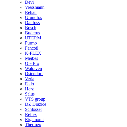
Devi
Viessmann
Rehau
Grundfos
Danfoss
Bosch
Buderus
UTERM
Purmo
Fancoil
K-FLEX
Meibes
Ole-Pro
Walraven
Ostendorf
Veria
Fado
Herz
Salus
VTS group
DZ Drazice
Schlosser
Reflex
Rigamonti
Thermex