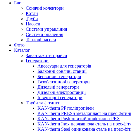
Блог
Сонячні колектори
Котли
Труби
Насоси
Системи управління
Системи опалення
Теплові насоси
Фото
Каталог
Завантажити прайси
Генератори
Аксесуари для генераторів
Балконні сонячні станції
Бензинові генератори
Газобензинові генератори
Дизельні генератори
Дизельні електростанції
Інверторні генератори
Труби та фітинги
KAN-therm PP поліпропілен
KAN-therm PRESS металопласт на прес-фітин
KAN-therm Push зшитий поліетилен PEX
KAN-therm Inox нержавіюча сталь на прес-фіт
KAN-therm Steel оцинкована сталь на прес-фі