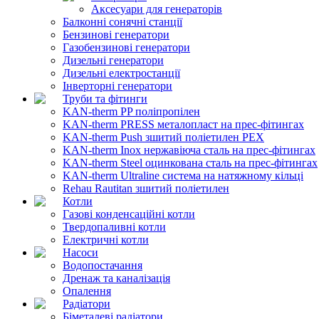
Аксесуари для генераторів
Балконні сонячні станції
Бензинові генератори
Газобензинові генератори
Дизельні генератори
Дизельні електростанції
Інверторні генератори
Труби та фітинги
KAN-therm PP поліпропілен
KAN-therm PRESS металопласт на прес-фітингах
KAN-therm Push зшитий поліетилен PEX
KAN-therm Inox нержавіюча сталь на прес-фітингах
KAN-therm Steel оцинкована сталь на прес-фітингах
KAN-therm Ultraline система на натяжному кільці
Rehau Rautitan зшитий поліетилен
Котли
Газові конденсаційні котли
Твердопаливні котли
Електричні котли
Насоси
Водопостачання
Дренаж та каналізація
Опалення
Радіатори
Біметалеві радіатори