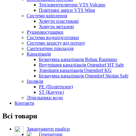
Тепловентилятори VTS Volcano
Повітряні завіси VTS Wing
Системи кріплення
Хомути пластикові
Хомути металеві
Рушникосушарки
Системи водопідготовки
Системи захисту від потопу
Сантехнічне приладдя
Каналізація
Безшумна каналізація Rehau Raupiano
Внутрішня каналізація Ostendorf HT Safe
Зовнішня каналізація Ostendorf KG
Безшумна каналізація Ostendorf Skolan Safe
Ізоляція
PE (Поліетилен)
ST (Каучук)
Лічильники води
Контакти
Всі товари
Завантажити прайси
Генератори