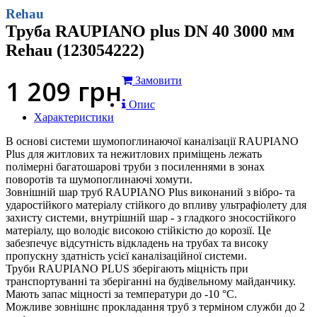
Rehau
Труба RAUPIANO plus DN 40 3000 мм
Rehau (123054222)
1 209
грн
Замовити
Опис
Характеристики
В основі системи шумопоглинаючої каналізації RAUPIANO
Plus для житлових та нежитлових приміщень лежать
полімерні багатошарові труби з посиленнями в зонах
поворотів та шумопоглинаючі хомути.
Зовнішній шар труб RAUPIANO Plus виконаний з вібро- та
ударостійкого матеріалу стійкого до впливу ультрафіолету для
захисту системи, внутрішній шар - з гладкого зносостійкого
матеріалу, що володіє високою стійкістю до корозії. Це
забезпечує відсутність відкладень на трубах та високу
пропускну здатність усієї каналізаційної системи.
Труби RAUPIANO PLUS зберігають міцність при
транспортуванні та зберіганні на будівельному майданчику.
Мають запас міцності за температури до -10 °C.
Можливе зовнішнє прокладання труб з терміном служби до 2