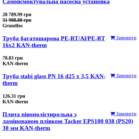
Самовсмоктувальна насосна установка
28 789.99 грн
31 988.88 грн
Grundfos
Труба багатошарова PE-RT/Al/PE-RT
Замовити
16x2 KAN-therm
78.83 грн
KAN-therm
Труба stabi glass PN 16 d25 х 3,5 KAN-
Замовити
therm
126.31 грн
KAN-therm
Плита пінополістирольна з
Замовити
ламінованою плівкою Tacker EPS100 038 (PS20)
30 мм KAN-therm