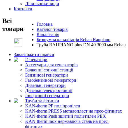
Лічильники води
Контакти
Всі
Головна
товари
Каталог товарів
Каналізація
Безшумна каналізація Rehau Raupiano
Труба RAUPIANO plus DN 40 3000 мм Rehau
Завантажити прайси
Генератори
Аксесуари для генераторів
Балконні сонячні станції
Бензинові генератори
Газобензинові генератори
Дизельні генератори
Дизельні електростанції
Інверторні генератори
Труби та фітинги
KAN-therm PP поліпропілен
KAN-therm PRESS металопласт на прес-фітингах
KAN-therm Push зшитий поліетилен PEX
KAN-therm Inox нержавіюча сталь на прес-
фітингах