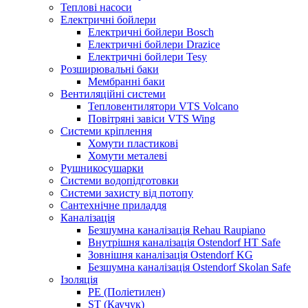
Теплові насоси
Електричні бойлери
Електричні бойлери Bosch
Електричні бойлери Drazice
Електричні бойлери Tesy
Розширювальні баки
Мембранні баки
Вентиляційні системи
Тепловентилятори VTS Volcano
Повітряні завіси VTS Wing
Системи кріплення
Хомути пластикові
Хомути металеві
Рушникосушарки
Системи водопідготовки
Системи захисту від потопу
Сантехнічне приладдя
Каналізація
Безшумна каналізація Rehau Raupiano
Внутрішня каналізація Ostendorf HT Safe
Зовнішня каналізація Ostendorf KG
Безшумна каналізація Ostendorf Skolan Safe
Ізоляція
PE (Поліетилен)
ST (Каучук)