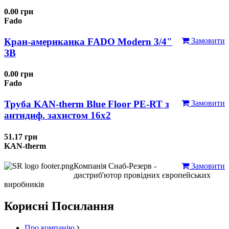
0.00 грн
Fado
Кран-американка FADO Modern 3/4"
Замовити
ЗВ
0.00 грн
Fado
Труба KAN-therm Blue Floor PE-RT з
Замовити
антидиф. захистом 16х2
51.17 грн
KAN-therm
Компанія Снаб-Резерв -
Замовити
дистриб'ютор провідних європейських
виробників
Корисні Посилання
Про компанію