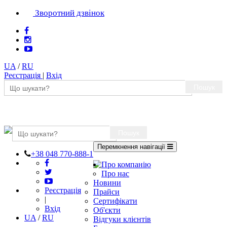
Зворотний дзвінок
UA
/
RU
Реєстрація
|
Вхід
Пошук
Пошук
Перемкнення навігації
+38 048 770-888-1
Про компанію
Про нас
Новини
Реєстрація
Прайси
|
Сертифікати
Вхід
Об'єкти
UA
/
RU
Відгуки клієнтів