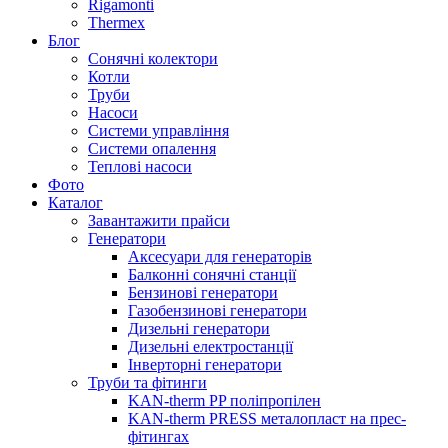
Rigamonti
Thermex
Блог
Сонячні колектори
Котли
Труби
Насоси
Системи управління
Системи опалення
Теплові насоси
Фото
Каталог
Завантажити прайси
Генератори
Аксесуари для генераторів
Балконні сонячні станції
Бензинові генератори
Газобензинові генератори
Дизельні генератори
Дизельні електростанції
Інверторні генератори
Труби та фітинги
KAN-therm PP поліпропілен
KAN-therm PRESS металопласт на прес-
фітингах