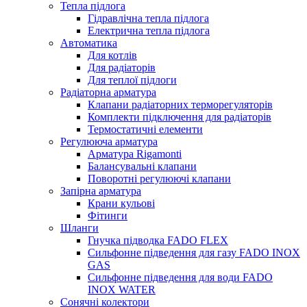
Тепла підлога
Гідравлічна тепла підлога
Електрична тепла підлога
Автоматика
Для котлів
Для радіаторів
Для теплої підлоги
Радіаторна арматура
Клапани радіаторних терморегуляторів
Комплекти підключення для радіаторів
Термостатичні елементи
Регулююча арматура
Арматура Rigamonti
Балансувальні клапани
Поворотні регулюючі клапани
Запірна арматура
Крани кульові
Фітинги
Шланги
Гнучка підводка FADO FLEX
Сильфонне підведення для газу FADO INOX
GAS
Сильфонне підведення для води FADO
INOX WATER
Сонячні колектори