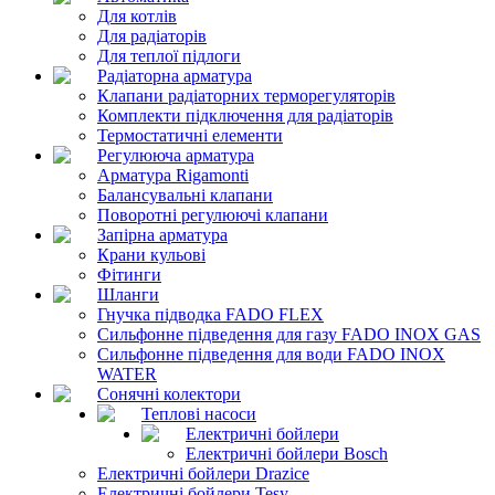
Для котлів
Для радіаторів
Для теплої підлоги
Радіаторна арматура
Клапани радіаторних терморегуляторів
Комплекти підключення для радіаторів
Термостатичні елементи
Регулююча арматура
Арматура Rigamonti
Балансувальні клапани
Поворотні регулюючі клапани
Запірна арматура
Крани кульові
Фітинги
Шланги
Гнучка підводка FADO FLEX
Сильфонне підведення для газу FADO INOX GAS
Сильфонне підведення для води FADO INOX
WATER
Сонячні колектори
Теплові насоси
Електричні бойлери
Електричні бойлери Bosch
Електричні бойлери Drazice
Електричні бойлери Tesy