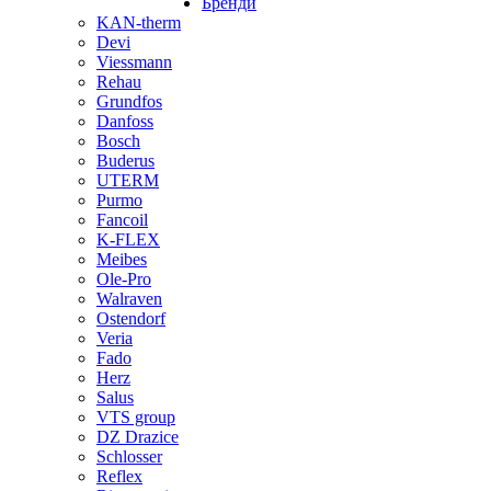
Бренди
KAN-therm
Devi
Viessmann
Rehau
Grundfos
Danfoss
Bosch
Buderus
UTERM
Purmo
Fancoil
K-FLEX
Meibes
Ole-Pro
Walraven
Ostendorf
Veria
Fado
Herz
Salus
VTS group
DZ Drazice
Schlosser
Reflex