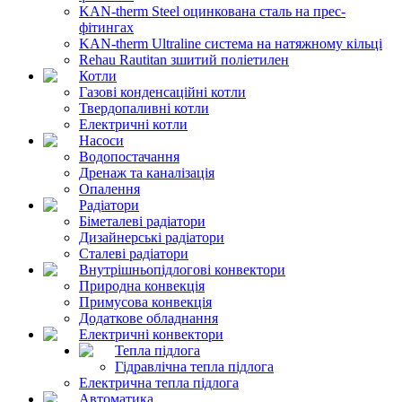
KAN-therm Steel оцинкована сталь на прес-
фітингах
KAN-therm Ultraline система на натяжному кільці
Rehau Rautitan зшитий поліетилен
Котли
Газові конденсаційні котли
Твердопаливні котли
Електричні котли
Насоси
Водопостачання
Дренаж та каналізація
Опалення
Радіатори
Біметалеві радіатори
Дизайнерські радіатори
Сталеві радіатори
Внутрішньопідлогові конвектори
Природна конвекція
Примусова конвекція
Додаткове обладнання
Електричні конвектори
Тепла підлога
Гідравлічна тепла підлога
Електрична тепла підлога
Автоматика