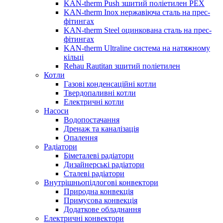
KAN-therm Push зшитий поліетилен PEX
KAN-therm Inox нержавіюча сталь на прес-
фітингах
KAN-therm Steel оцинкована сталь на прес-
фітингах
KAN-therm Ultraline система на натяжному
кільці
Rehau Rautitan зшитий поліетилен
Котли
Газові конденсаційні котли
Твердопаливні котли
Електричні котли
Насоси
Водопостачання
Дренаж та каналізація
Опалення
Радіатори
Біметалеві радіатори
Дизайнерські радіатори
Сталеві радіатори
Внутрішньопідлогові конвектори
Природна конвекція
Примусова конвекція
Додаткове обладнання
Електричні конвектори