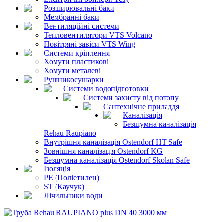
Розширювальні баки
Мембранні баки
Вентиляційні системи
Тепловентилятори VTS Volcano
Повітряні завіси VTS Wing
Системи кріплення
Хомути пластикові
Хомути металеві
Рушникосушарки
Системи водопідготовки
Системи захисту від потопу
Сантехнічне приладдя
Каналізація
Безшумна каналізація
Rehau Raupiano
Внутрішня каналізація Ostendorf HT Safe
Зовнішня каналізація Ostendorf KG
Безшумна каналізація Ostendorf Skolan Safe
Ізоляція
PE (Поліетилен)
ST (Каучук)
Лічильники води