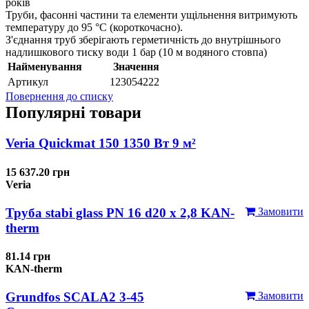
років
Труби, фасонні частини та елементи ущільнення витримують
температуру до 95 °C (короткочасно).
З'єднання труб зберігають герметичність до внутрішнього
надлишкового тиску води 1 бар (10 м водяного стовпа)
Найменування
Значення
Артикул
123054222
Повернення до списку
Популярні товари
Veria Quickmat 150 1350 Вт 9 м²
15 637.20 грн
Veria
Труба stabi glass PN 16 d20 х 2,8 KAN-
Замовити
therm
81.14 грн
KAN-therm
Grundfos SCALA2 3-45
Замовити