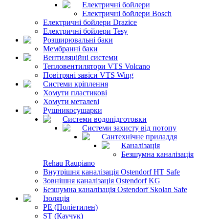
Електричні бойлери
Електричні бойлери Bosch
Електричні бойлери Drazice
Електричні бойлери Tesy
Розширювальні баки
Мембранні баки
Вентиляційні системи
Тепловентилятори VTS Volcano
Повітряні завіси VTS Wing
Системи кріплення
Хомути пластикові
Хомути металеві
Рушникосушарки
Системи водопідготовки
Системи захисту від потопу
Сантехнічне приладдя
Каналізація
Безшумна каналізація
Rehau Raupiano
Внутрішня каналізація Ostendorf HT Safe
Зовнішня каналізація Ostendorf KG
Безшумна каналізація Ostendorf Skolan Safe
Ізоляція
PE (Поліетилен)
ST (Каучук)