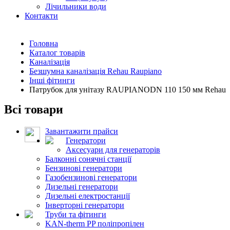
Лічильники води
Контакти
Головна
Каталог товарів
Каналізація
Безшумна каналізація Rehau Raupiano
Інші фітинги
Патрубок для унітазу RAUPIANODN 110 150 мм Rehau
Всі товари
Завантажити прайси
Генератори
Аксесуари для генераторів
Балконні сонячні станції
Бензинові генератори
Газобензинові генератори
Дизельні генератори
Дизельні електростанції
Інверторні генератори
Труби та фітинги
KAN-therm PP поліпропілен