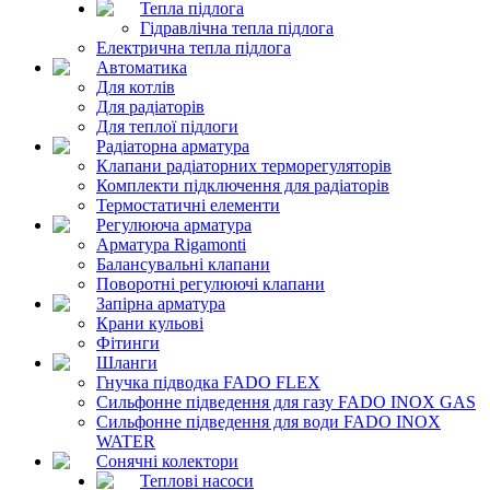
Тепла підлога
Гідравлічна тепла підлога
Електрична тепла підлога
Автоматика
Для котлів
Для радіаторів
Для теплої підлоги
Радіаторна арматура
Клапани радіаторних терморегуляторів
Комплекти підключення для радіаторів
Термостатичні елементи
Регулююча арматура
Арматура Rigamonti
Балансувальні клапани
Поворотні регулюючі клапани
Запірна арматура
Крани кульові
Фітинги
Шланги
Гнучка підводка FADO FLEX
Сильфонне підведення для газу FADO INOX GAS
Сильфонне підведення для води FADO INOX
WATER
Сонячні колектори
Теплові насоси