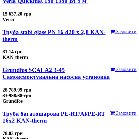
Veria Quickmat 150 1350 Вт 9 м²
15 637.20 грн
Veria
Труба stabi glass PN 16 d20 х 2,8 KAN-
Замовити
therm
81.14 грн
KAN-therm
Grundfos SCALA2 3-45
Замовити
Самовсмоктувальна насосна установка
28 789.99 грн
31 988.88 грн
Grundfos
Труба багатошарова PE-RT/Al/PE-RT
Замовити
16x2 KAN-therm
78.83 грн
KAN-therm