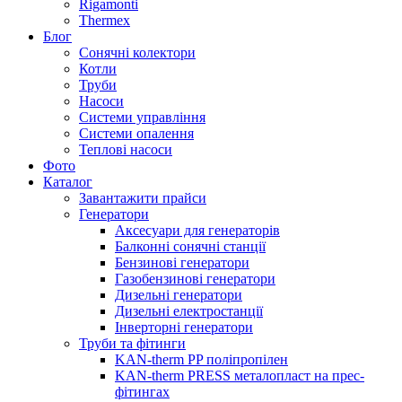
Rigamonti
Thermex
Блог
Сонячні колектори
Котли
Труби
Насоси
Системи управління
Системи опалення
Теплові насоси
Фото
Каталог
Завантажити прайси
Генератори
Аксесуари для генераторів
Балконні сонячні станції
Бензинові генератори
Газобензинові генератори
Дизельні генератори
Дизельні електростанції
Інверторні генератори
Труби та фітинги
KAN-therm PP поліпропілен
KAN-therm PRESS металопласт на прес-
фітингах