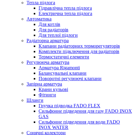
Тепла підлога
Гідравлічна тепла підлога
Електрична тепла підлога
Автоматика
Для котлів
Для радіаторів
Для теплої підлоги
Радіаторна арматура
Клапани радіаторних терморегуляторів
Комплекти підключення для радіаторів
Термостатичні елементи
Регулююча арматура
Арматура Rigamonti
Балансувальні клапани
Поворотні регулюючі клапани
Запірна арматура
Крани кульові
Фітинги
Шланги
Гнучка підводка FADO FLEX
Сильфонне підведення для газу FADO INOX
GAS
Сильфонне підведення для води FADO
INOX WATER
Сонячні колектори