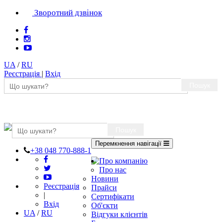
Зворотний дзвінок
UA
/
RU
Реєстрація
|
Вхід
Пошук
Пошук
Перемкнення навігації
+38 048 770-888-1
Про компанію
Про нас
Новини
Реєстрація
Прайси
|
Сертифікати
Вхід
Об'єкти
UA
/
RU
Відгуки клієнтів