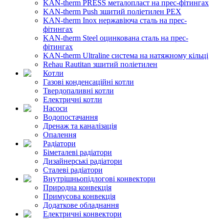
KAN-therm PRESS металопласт на прес-фітингах
KAN-therm Push зшитий поліетилен PEX
KAN-therm Inox нержавіюча сталь на прес-
фітингах
KAN-therm Steel оцинкована сталь на прес-
фітингах
KAN-therm Ultraline система на натяжному кільці
Rehau Rautitan зшитий поліетилен
Котли
Газові конденсаційні котли
Твердопаливні котли
Електричні котли
Насоси
Водопостачання
Дренаж та каналізація
Опалення
Радіатори
Біметалеві радіатори
Дизайнерські радіатори
Сталеві радіатори
Внутрішньопідлогові конвектори
Природна конвекція
Примусова конвекція
Додаткове обладнання
Електричні конвектори