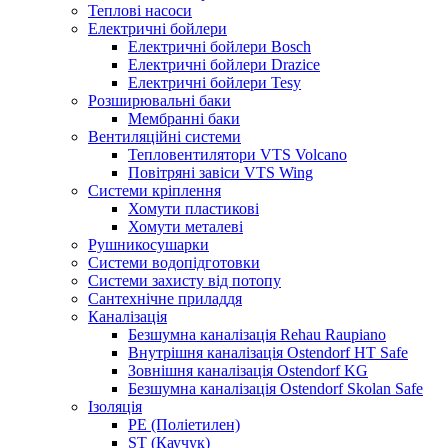
Теплові насоси
Електричні бойлери
Електричні бойлери Bosch
Електричні бойлери Drazice
Електричні бойлери Tesy
Розширювальні баки
Мембранні баки
Вентиляційні системи
Тепловентилятори VTS Volcano
Повітряні завіси VTS Wing
Системи кріплення
Хомути пластикові
Хомути металеві
Рушникосушарки
Системи водопідготовки
Системи захисту від потопу
Сантехнічне приладдя
Каналізація
Безшумна каналізація Rehau Raupiano
Внутрішня каналізація Ostendorf HT Safe
Зовнішня каналізація Ostendorf KG
Безшумна каналізація Ostendorf Skolan Safe
Ізоляція
PE (Поліетилен)
ST (Каучук)