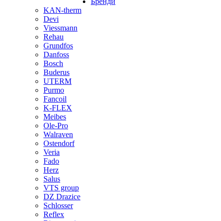
Бренди
KAN-therm
Devi
Viessmann
Rehau
Grundfos
Danfoss
Bosch
Buderus
UTERM
Purmo
Fancoil
K-FLEX
Meibes
Ole-Pro
Walraven
Ostendorf
Veria
Fado
Herz
Salus
VTS group
DZ Drazice
Schlosser
Reflex