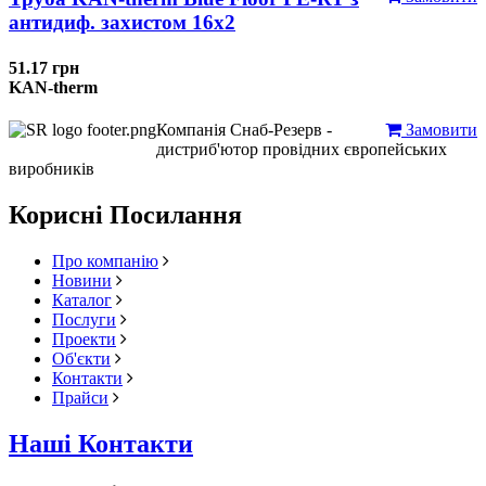
антидиф. захистом 16х2
51.17 грн
KAN-therm
Компанія Снаб-Резерв -
Замовити
дистриб'ютор провідних європейських
виробників
Корисні Посилання
Про компанію
Новини
Каталог
Послуги
Проекти
Об'єкти
Контакти
Прайси
Наші Контакти