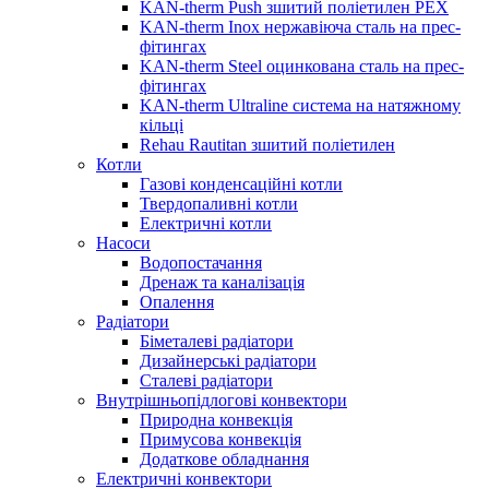
KAN-therm Push зшитий поліетилен PEX
KAN-therm Inox нержавіюча сталь на прес-
фітингах
KAN-therm Steel оцинкована сталь на прес-
фітингах
KAN-therm Ultraline система на натяжному
кільці
Rehau Rautitan зшитий поліетилен
Котли
Газові конденсаційні котли
Твердопаливні котли
Електричні котли
Насоси
Водопостачання
Дренаж та каналізація
Опалення
Радіатори
Біметалеві радіатори
Дизайнерські радіатори
Сталеві радіатори
Внутрішньопідлогові конвектори
Природна конвекція
Примусова конвекція
Додаткове обладнання
Електричні конвектори