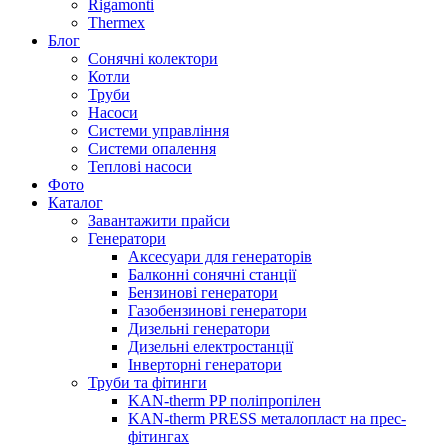
Rigamonti
Thermex
Блог
Сонячні колектори
Котли
Труби
Насоси
Системи управління
Системи опалення
Теплові насоси
Фото
Каталог
Завантажити прайси
Генератори
Аксесуари для генераторів
Балконні сонячні станції
Бензинові генератори
Газобензинові генератори
Дизельні генератори
Дизельні електростанції
Інверторні генератори
Труби та фітинги
KAN-therm PP поліпропілен
KAN-therm PRESS металопласт на прес-
фітингах