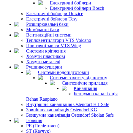
Електричні бойлери
Електричні бойлери Bosch
Електричні бойлери Drazice
Електричні бойлери Tesy
Розширювальні баки
Мембранні баки
Вентиляційні системи
Тепловентилятори VTS Volcano
Повітряні завіси VTS Wing
Системи кріплення
Хомути пластикові
Хомути металеві
Рушникосушарки
Системи водопідготовки
Системи захисту від потопу
Сантехнічне приладдя
Каналізація
Безшумна каналізація
Rehau Raupiano
Внутрішня каналізація Ostendorf HT Safe
Зовнішня каналізація Ostendorf KG
Безшумна каналізація Ostendorf Skolan Safe
Ізоляція
PE (Поліетилен)
ST (Каучук)