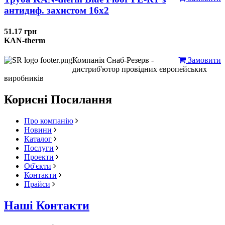
антидиф. захистом 16х2
51.17 грн
KAN-therm
Компанія Снаб-Резерв -
Замовити
дистриб'ютор провідних європейських
виробників
Корисні Посилання
Про компанію
Новини
Каталог
Послуги
Проекти
Об'єкти
Контакти
Прайси
Наші Контакти