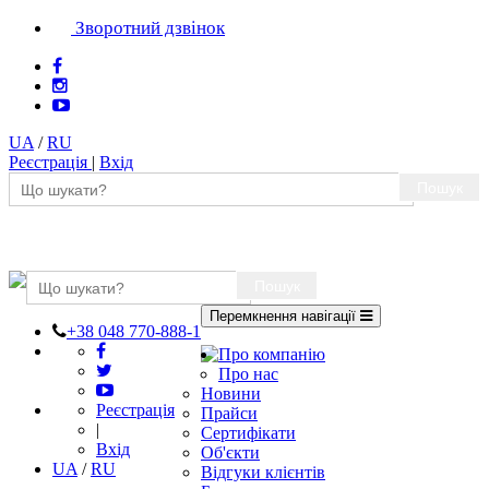
Зворотний дзвінок
UA
/
RU
Реєстрація
|
Вхід
Пошук
Пошук
Перемкнення навігації
+38 048 770-888-1
Про компанію
Про нас
Новини
Реєстрація
Прайси
|
Сертифікати
Вхід
Об'єкти
UA
/
RU
Відгуки клієнтів