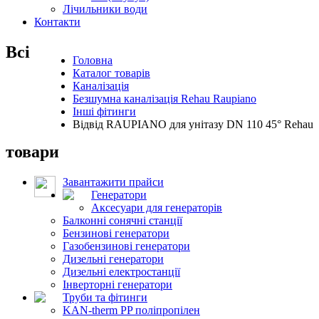
Лічильники води
Контакти
Всі
Головна
Каталог товарів
Каналізація
Безшумна каналізація Rehau Raupiano
Інші фітинги
Відвід RAUPIANO для унітазу DN 110 45° Rehau
товари
Завантажити прайси
Генератори
Аксесуари для генераторів
Балконні сонячні станції
Бензинові генератори
Газобензинові генератори
Дизельні генератори
Дизельні електростанції
Інверторні генератори
Труби та фітинги
KAN-therm PP поліпропілен