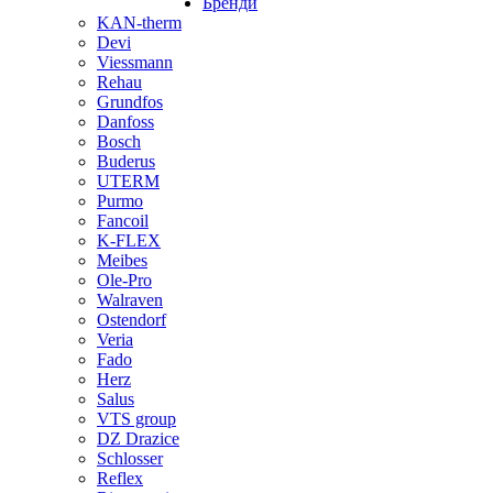
Бренди
KAN-therm
Devi
Viessmann
Rehau
Grundfos
Danfoss
Bosch
Buderus
UTERM
Purmo
Fancoil
K-FLEX
Meibes
Ole-Pro
Walraven
Ostendorf
Veria
Fado
Herz
Salus
VTS group
DZ Drazice
Schlosser
Reflex