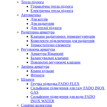
Тепла підлога
Гідравлічна тепла підлога
Електрична тепла підлога
Автоматика
Для котлів
Для радіаторів
Для теплої підлоги
Радіаторна арматура
Клапани радіаторних терморегуляторів
Комплекти підключення для радіаторів
Термостатичні елементи
Регулююча арматура
Арматура Rigamonti
Балансувальні клапани
Поворотні регулюючі клапани
Запірна арматура
Крани кульові
Фітинги
Шланги
Гнучка підводка FADO FLEX
Сильфонне підведення для газу FADO INOX
GAS
Сильфонне підведення для води FADO
INOX WATER
Сонячні колектори