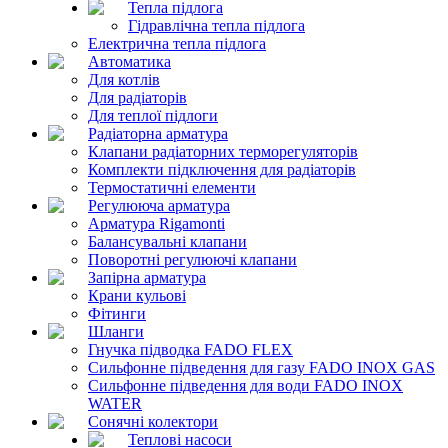
Тепла підлога
Гідравлічна тепла підлога
Електрична тепла підлога
Автоматика
Для котлів
Для радіаторів
Для теплої підлоги
Радіаторна арматура
Клапани радіаторних терморегуляторів
Комплекти підключення для радіаторів
Термостатичні елементи
Регулююча арматура
Арматура Rigamonti
Балансувальні клапани
Поворотні регулюючі клапани
Запірна арматура
Крани кульові
Фітинги
Шланги
Гнучка підводка FADO FLEX
Сильфонне підведення для газу FADO INOX GAS
Сильфонне підведення для води FADO INOX
WATER
Сонячні колектори
Теплові насоси