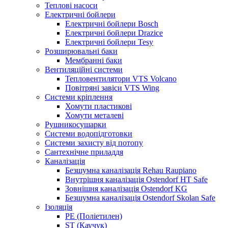
Теплові насоси
Електричні бойлери
Електричні бойлери Bosch
Електричні бойлери Drazice
Електричні бойлери Tesy
Розширювальні баки
Мембранні баки
Вентиляційні системи
Тепловентилятори VTS Volcano
Повітряні завіси VTS Wing
Системи кріплення
Хомути пластикові
Хомути металеві
Рушникосушарки
Системи водопідготовки
Системи захисту від потопу
Сантехнічне приладдя
Каналізація
Безшумна каналізація Rehau Raupiano
Внутрішня каналізація Ostendorf HT Safe
Зовнішня каналізація Ostendorf KG
Безшумна каналізація Ostendorf Skolan Safe
Ізоляція
PE (Поліетилен)
ST (Каучук)