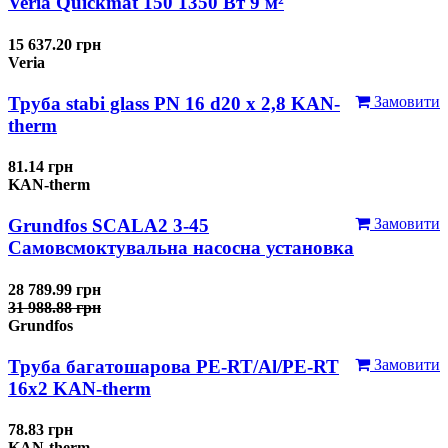
Veria Quickmat 150 1350 Вт 9 м²
15 637.20 грн
Veria
Труба stabi glass PN 16 d20 х 2,8 KAN-
Замовити
therm
81.14 грн
KAN-therm
Grundfos SCALA2 3-45
Замовити
Самовсмоктувальна насосна установка
28 789.99 грн
31 988.88 грн
Grundfos
Труба багатошарова PE-RT/Al/PE-RT
Замовити
16x2 KAN-therm
78.83 грн
KAN-therm