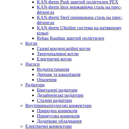
KAN-therm Push зшитий поліетилен PEX
KAN-therm Inox нержавіюча сталь на прес-
фітингах
KAN-therm Steel оцинкована сталь на прес-
фітингах
KAN-therm Ultraline система на натяжному
кільці
Rehau Rautitan зшитий поліетилен
Котли
Газові конденсаційні котли
Твердопаливні котли
Електричні котли
Насоси
Водопостачання
Дренаж та каналізація
Опалення
Радіатори
Біметалеві радіатори
Дизайнерські радіатори
Сталеві радіатори
Внутрішньопідлогові конвектори
Природна конвекція
Примусова конвекція
Додаткове обладнання
Електричні конвектори