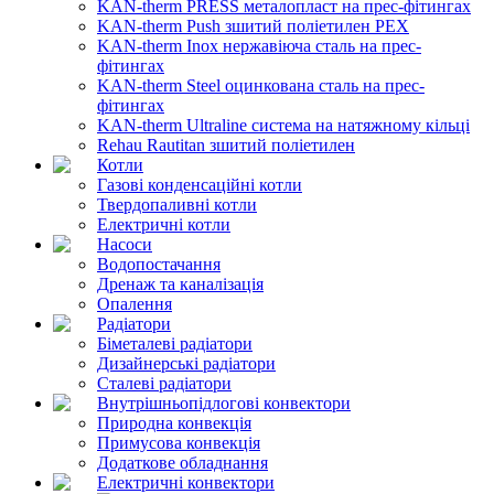
KAN-therm PRESS металопласт на прес-фітингах
KAN-therm Push зшитий поліетилен PEX
KAN-therm Inox нержавіюча сталь на прес-
фітингах
KAN-therm Steel оцинкована сталь на прес-
фітингах
KAN-therm Ultraline система на натяжному кільці
Rehau Rautitan зшитий поліетилен
Котли
Газові конденсаційні котли
Твердопаливні котли
Електричні котли
Насоси
Водопостачання
Дренаж та каналізація
Опалення
Радіатори
Біметалеві радіатори
Дизайнерські радіатори
Сталеві радіатори
Внутрішньопідлогові конвектори
Природна конвекція
Примусова конвекція
Додаткове обладнання
Електричні конвектори