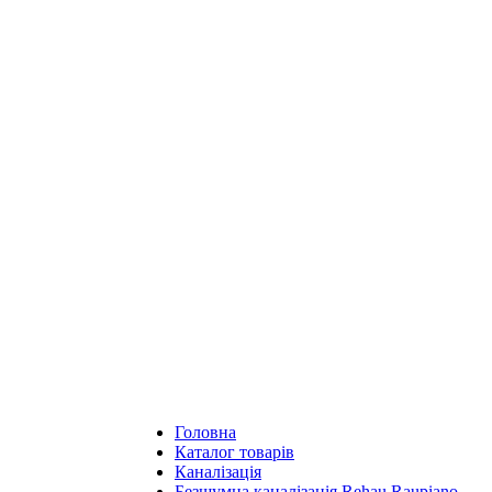
Головна
Каталог товарів
Каналізація
Безшумна каналізація Rehau Raupiano