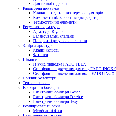
Для теплої підлоги
Радіаторна арматура
Клапани радіаторних терморегуляторів
Комплекти підключення для радіаторів
Термостатичні елементи
Регулююча арматура
Арматура Rigamonti
Балансувальні клапани
Поворотні регулюючі клапани
Запірна арматура
Крани кульові
Фітинги
Шланги
Гнучка підводка FADO FLEX
Сильфонне підведення для газу FADO INOX
Сильфонне підведення для води FADO INO
Сонячні колектори
Теплові насоси
Електричні бойлери
Електричні бойлери Bosch
Електричні бойлери Drazice
Електричні бойлери Tesy
Розширювальні баки
Мембранні баки
Вентиляційні системи