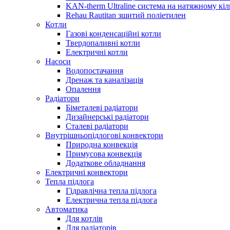
KAN-therm Ultraline система на натяжному кіл
Rehau Rautitan зшитий поліетилен
Котли
Газові конденсаційні котли
Твердопаливні котли
Електричні котли
Насоси
Водопостачання
Дренаж та каналізація
Опалення
Радіатори
Біметалеві радіатори
Дизайнерські радіатори
Сталеві радіатори
Внутрішньопідлогові конвектори
Природна конвекція
Примусова конвекція
Додаткове обладнання
Електричні конвектори
Тепла підлога
Гідравлічна тепла підлога
Електрична тепла підлога
Автоматика
Для котлів
Для радіаторів