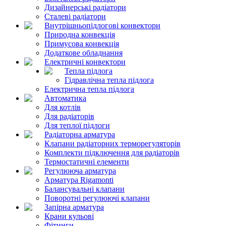
Дизайнерські радіатори
Сталеві радіатори
Внутрішньопідлогові конвектори
Природна конвекція
Примусова конвекція
Додаткове обладнання
Електричні конвектори
Тепла підлога
Гідравлічна тепла підлога
Електрична тепла підлога
Автоматика
Для котлів
Для радіаторів
Для теплої підлоги
Радіаторна арматура
Клапани радіаторних терморегуляторів
Комплекти підключення для радіаторів
Термостатичні елементи
Регулююча арматура
Арматура Rigamonti
Балансувальні клапани
Поворотні регулюючі клапани
Запірна арматура
Крани кульові
Фітинги