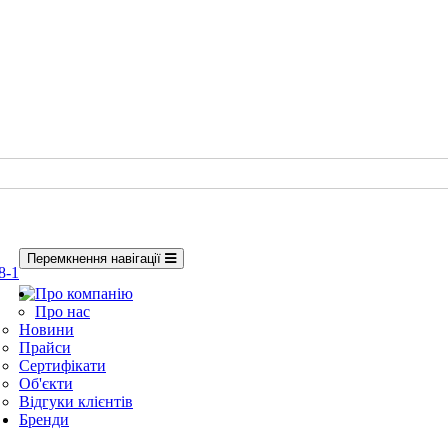
Перемкнення навігації
8-1
Про компанію
Про нас
Новини
Прайси
Сертифікати
Об'єкти
Відгуки клієнтів
Бренди