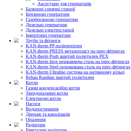
Аксесуари для генераторів
Балконні сонячні станції
Бензинові генератори
Газобензинові генератори
Дизельні генератори
Дизельні електростанції
Інверторні генератори
Труби та фітинги
KAN-therm PP поліпропілен
KAN-therm PRESS металопласт на прес-фітингах
KAN-therm Push зшитий поліетилен PEX
KAN-therm Inox нержавіюча сталь на прес-фітингах
KAN-therm Steel оцинкована сталь на прес-фітингах
KAN-therm Ultraline система на натяжному кільці
Rehau Rautitan зшитий поліетилен
Котли
Газові конденсаційні котли
Твердопаливні котли
Електричні котли
Насоси
Водопостачання
Дренаж та каналізація
Опалення
Радіатори
Біметалеві радіатори