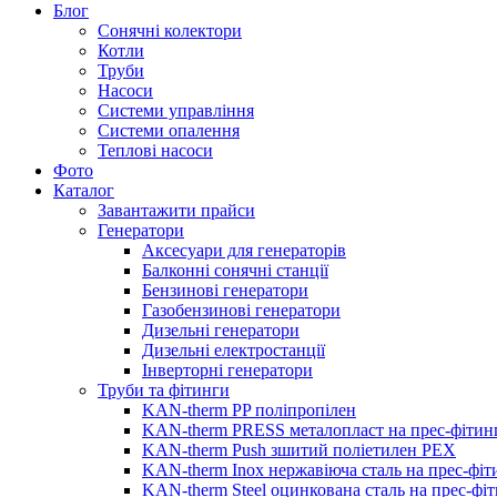
Блог
Сонячні колектори
Котли
Труби
Насоси
Системи управління
Системи опалення
Теплові насоси
Фото
Каталог
Завантажити прайси
Генератори
Аксесуари для генераторів
Балконні сонячні станції
Бензинові генератори
Газобензинові генератори
Дизельні генератори
Дизельні електростанції
Інверторні генератори
Труби та фітинги
KAN-therm PP поліпропілен
KAN-therm PRESS металопласт на прес-фітин
KAN-therm Push зшитий поліетилен PEX
KAN-therm Inox нержавіюча сталь на прес-фіт
KAN-therm Steel оцинкована сталь на прес-фі