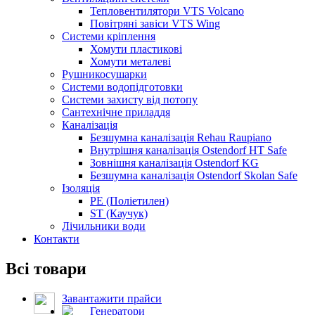
Тепловентилятори VTS Volcano
Повітряні завіси VTS Wing
Системи кріплення
Хомути пластикові
Хомути металеві
Рушникосушарки
Системи водопідготовки
Системи захисту від потопу
Сантехнічне приладдя
Каналізація
Безшумна каналізація Rehau Raupiano
Внутрішня каналізація Ostendorf HT Safe
Зовнішня каналізація Ostendorf KG
Безшумна каналізація Ostendorf Skolan Safe
Ізоляція
PE (Поліетилен)
ST (Каучук)
Лічильники води
Контакти
Всі товари
Завантажити прайси
Генератори