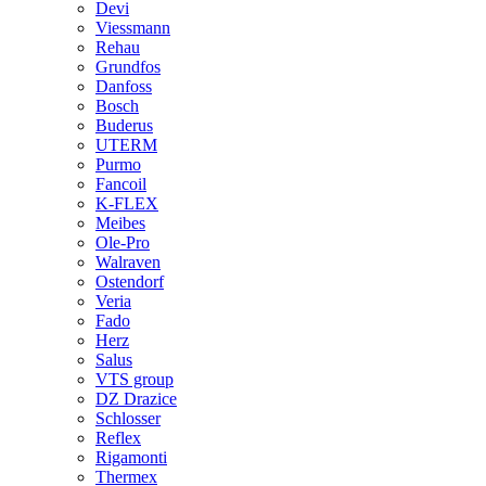
Devi
Viessmann
Rehau
Grundfos
Danfoss
Bosch
Buderus
UTERM
Purmo
Fancoil
K-FLEX
Meibes
Ole-Pro
Walraven
Ostendorf
Veria
Fado
Herz
Salus
VTS group
DZ Drazice
Schlosser
Reflex
Rigamonti
Thermex