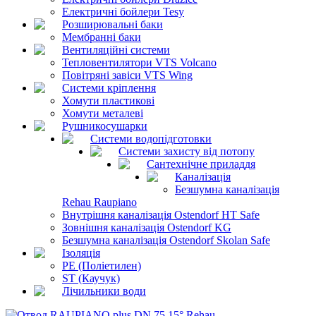
Електричні бойлери Tesy
Розширювальні баки
Мембранні баки
Вентиляційні системи
Тепловентилятори VTS Volcano
Повітряні завіси VTS Wing
Системи кріплення
Хомути пластикові
Хомути металеві
Рушникосушарки
Системи водопідготовки
Системи захисту від потопу
Сантехнічне приладдя
Каналізація
Безшумна каналізація
Rehau Raupiano
Внутрішня каналізація Ostendorf HT Safe
Зовнішня каналізація Ostendorf KG
Безшумна каналізація Ostendorf Skolan Safe
Ізоляція
PE (Поліетилен)
ST (Каучук)
Лічильники води