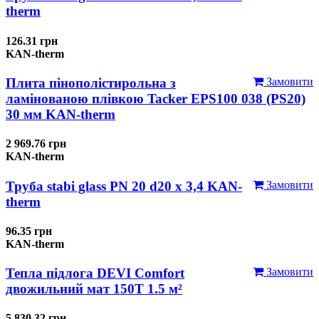
therm
126.31 грн
KAN-therm
Плита пінополістирольна з
Замовити
ламінованою плівкою Tacker EPS100 038 (PS20)
30 мм KAN-therm
2 969.76 грн
KAN-therm
Труба stabi glass PN 20 d20 х 3,4 KAN-
Замовити
therm
96.35 грн
KAN-therm
Тепла підлога DEVI Comfort
Замовити
двожильний мат 150T 1.5 м²
5 830.32 грн