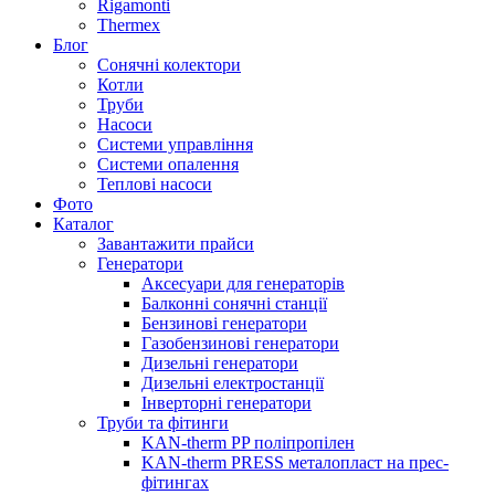
Rigamonti
Thermex
Блог
Сонячні колектори
Котли
Труби
Насоси
Системи управління
Системи опалення
Теплові насоси
Фото
Каталог
Завантажити прайси
Генератори
Аксесуари для генераторів
Балконні сонячні станції
Бензинові генератори
Газобензинові генератори
Дизельні генератори
Дизельні електростанції
Інверторні генератори
Труби та фітинги
KAN-therm PP поліпропілен
KAN-therm PRESS металопласт на прес-
фітингах