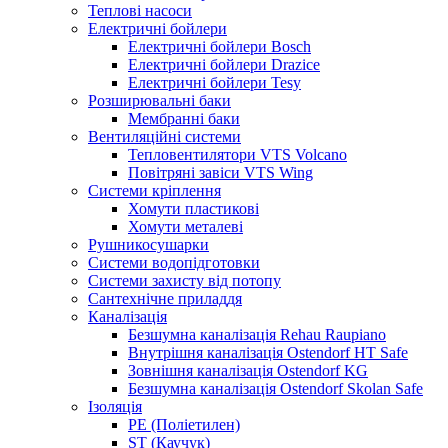
Теплові насоси
Електричні бойлери
Електричні бойлери Bosch
Електричні бойлери Drazice
Електричні бойлери Tesy
Розширювальні баки
Мембранні баки
Вентиляційні системи
Тепловентилятори VTS Volcano
Повітряні завіси VTS Wing
Системи кріплення
Хомути пластикові
Хомути металеві
Рушникосушарки
Системи водопідготовки
Системи захисту від потопу
Сантехнічне приладдя
Каналізація
Безшумна каналізація Rehau Raupiano
Внутрішня каналізація Ostendorf HT Safe
Зовнішня каналізація Ostendorf KG
Безшумна каналізація Ostendorf Skolan Safe
Ізоляція
PE (Поліетилен)
ST (Каучук)