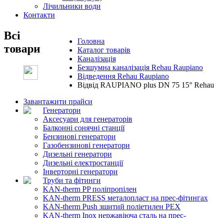
Лічильники води
Контакти
Всі
Головна
товари
Каталог товарів
Каналізація
Безшумна каналізація Rehau Raupiano
Відведення Rehau Raupiano
Відвід RAUPIANO plus DN 75 15° Rehau
Завантажити прайси
Генератори
Аксесуари для генераторів
Балконні сонячні станції
Бензинові генератори
Газобензинові генератори
Дизельні генератори
Дизельні електростанції
Інверторні генератори
Труби та фітинги
KAN-therm PP поліпропілен
KAN-therm PRESS металопласт на прес-фітингах
KAN-therm Push зшитий поліетилен PEX
KAN-therm Inox нержавіюча сталь на прес-