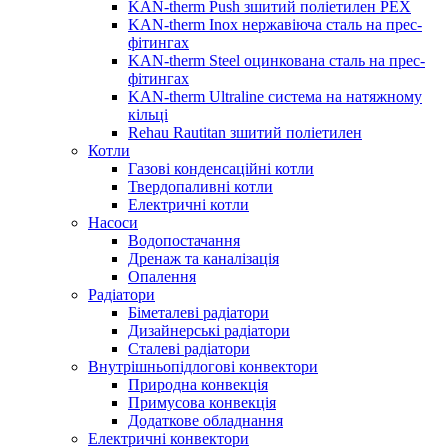
KAN-therm Push зшитий поліетилен PEX
KAN-therm Inox нержавіюча сталь на прес-
фітингах
KAN-therm Steel оцинкована сталь на прес-
фітингах
KAN-therm Ultraline система на натяжному
кільці
Rehau Rautitan зшитий поліетилен
Котли
Газові конденсаційні котли
Твердопаливні котли
Електричні котли
Насоси
Водопостачання
Дренаж та каналізація
Опалення
Радіатори
Біметалеві радіатори
Дизайнерські радіатори
Сталеві радіатори
Внутрішньопідлогові конвектори
Природна конвекція
Примусова конвекція
Додаткове обладнання
Електричні конвектори