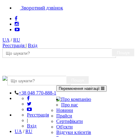
Зворотний дзвінок
UA
/
RU
Реєстрація
|
Вхід
Пошук
Пошук
Перемкнення навігації
+38 048 770-888-1
Про компанію
Про нас
Новини
Реєстрація
Прайси
|
Сертифікати
Вхід
Об'єкти
UA
/
RU
Відгуки клієнтів