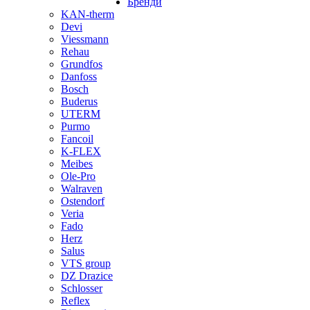
Бренди
KAN-therm
Devi
Viessmann
Rehau
Grundfos
Danfoss
Bosch
Buderus
UTERM
Purmo
Fancoil
K-FLEX
Meibes
Ole-Pro
Walraven
Ostendorf
Veria
Fado
Herz
Salus
VTS group
DZ Drazice
Schlosser
Reflex