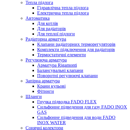
Тепла підлога
Гідравлічна тепла підлога
Електрична тепла підлога
Автоматика
Для котлів
Для радіаторів
Для теплої підлоги
Радіаторна арматура
Клапани радіаторних терморегуляторів
Комплекти підключення для радіаторів
Термостатичні елементи
Регулююча арматура
Арматура Rigamonti
Балансувальні клапани
Поворотні регулюючі клапани
Запірна арматура
Крани кульові
Фітинги
Шланги
Гнучка підводка FADO FLEX
Сильфонне підведення для газу FADO INOX
GAS
Сильфонне підведення для води FADO
INOX WATER
Сонячні колектори