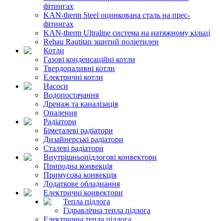
фітингах
KAN-therm Steel оцинкована сталь на прес-
фітингах
KAN-therm Ultraline система на натяжному кільці
Rehau Rautitan зшитий поліетилен
Котли
Газові конденсаційні котли
Твердопаливні котли
Електричні котли
Насоси
Водопостачання
Дренаж та каналізація
Опалення
Радіатори
Біметалеві радіатори
Дизайнерські радіатори
Сталеві радіатори
Внутрішньопідлогові конвектори
Природна конвекція
Примусова конвекція
Додаткове обладнання
Електричні конвектори
Тепла підлога
Гідравлічна тепла підлога
Електрична тепла підлога