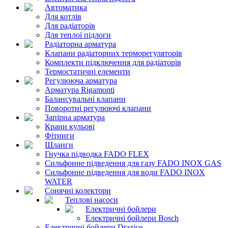
Автоматика
Для котлів
Для радіаторів
Для теплої підлоги
Радіаторна арматура
Клапани радіаторних терморегуляторів
Комплекти підключення для радіаторів
Термостатичні елементи
Регулююча арматура
Арматура Rigamonti
Балансувальні клапани
Поворотні регулюючі клапани
Запірна арматура
Крани кульові
Фітинги
Шланги
Гнучка підводка FADO FLEX
Сильфонне підведення для газу FADO INOX GAS
Сильфонне підведення для води FADO INOX
WATER
Сонячні колектори
Теплові насоси
Електричні бойлери
Електричні бойлери Bosch
Електричні бойлери Drazice