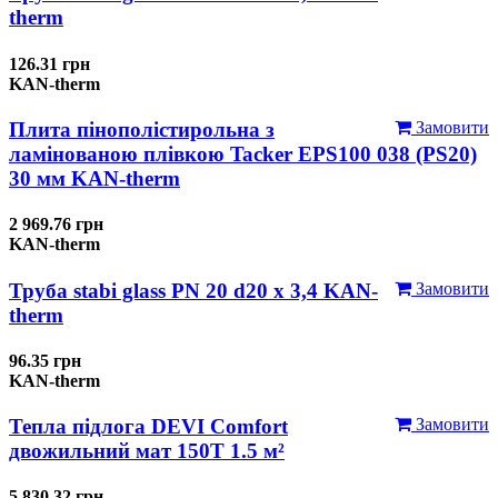
therm
126.31 грн
KAN-therm
Плита пінополістирольна з
Замовити
ламінованою плівкою Tacker EPS100 038 (PS20)
30 мм KAN-therm
2 969.76 грн
KAN-therm
Труба stabi glass PN 20 d20 х 3,4 KAN-
Замовити
therm
96.35 грн
KAN-therm
Тепла підлога DEVI Comfort
Замовити
двожильний мат 150T 1.5 м²
5 830.32 грн