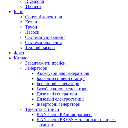
Rigamonti
Thermex
Блог
Сонячні колектори
Котли
Труби
Насоси
Системи управління
Системи опалення
Теплові насоси
Фото
Каталог
Завантажити прайси
Генератори
Аксесуари для генераторів
Балконні сонячні станції
Бензинові генератори
Газобензинові генератори
Дизельні генератори
Дизельні електростанції
Інверторні генератори
Труби та фітинги
KAN-therm PP поліпропілен
KAN-therm PRESS металопласт на прес-
фітингах