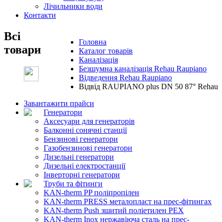
Лічильники води
Контакти
Всі
Головна
товари
Каталог товарів
Каналізація
Безшумна каналізація Rehau Raupiano
Відведення Rehau Raupiano
Відвід RAUPIANO plus DN 50 87° Rehau
Завантажити прайси
Генератори
Аксесуари для генераторів
Балконні сонячні станції
Бензинові генератори
Газобензинові генератори
Дизельні генератори
Дизельні електростанції
Інверторні генератори
Труби та фітинги
KAN-therm PP поліпропілен
KAN-therm PRESS металопласт на прес-фітингах
KAN-therm Push зшитий поліетилен PEX
KAN-therm Inox нержавіюча сталь на прес-