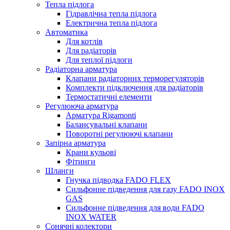
Тепла підлога
Гідравлічна тепла підлога
Електрична тепла підлога
Автоматика
Для котлів
Для радіаторів
Для теплої підлоги
Радіаторна арматура
Клапани радіаторних терморегуляторів
Комплекти підключення для радіаторів
Термостатичні елементи
Регулююча арматура
Арматура Rigamonti
Балансувальні клапани
Поворотні регулюючі клапани
Запірна арматура
Крани кульові
Фітинги
Шланги
Гнучка підводка FADO FLEX
Сильфонне підведення для газу FADO INOX
GAS
Сильфонне підведення для води FADO
INOX WATER
Сонячні колектори