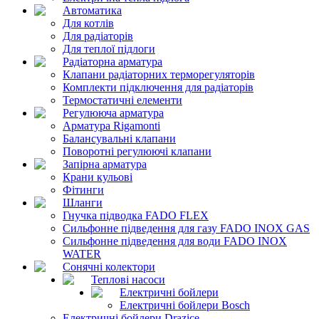
Автоматика
Для котлів
Для радіаторів
Для теплої підлоги
Радіаторна арматура
Клапани радіаторних терморегуляторів
Комплекти підключення для радіаторів
Термостатичні елементи
Регулююча арматура
Арматура Rigamonti
Балансувальні клапани
Поворотні регулюючі клапани
Запірна арматура
Крани кульові
Фітинги
Шланги
Гнучка підводка FADO FLEX
Сильфонне підведення для газу FADO INOX GAS
Сильфонне підведення для води FADO INOX
WATER
Сонячні колектори
Теплові насоси
Електричні бойлери
Електричні бойлери Bosch
Електричні бойлери Drazice