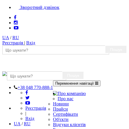
Зворотний дзвінок
UA
/
RU
Реєстрація
|
Вхід
Пошук
Пошук
Перемкнення навігації
+38 048 770-888-1
Про компанію
Про нас
Новини
Реєстрація
Прайси
|
Сертифікати
Вхід
Об'єкти
UA
/
RU
Відгуки клієнтів