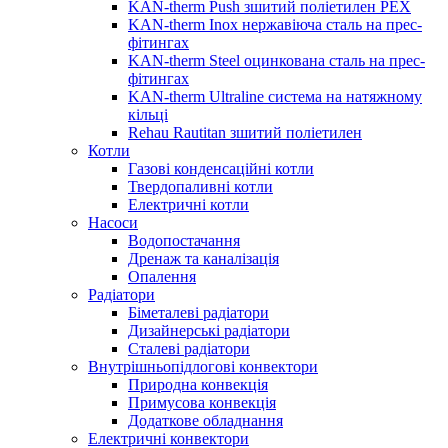
KAN-therm Push зшитий поліетилен PEX
KAN-therm Inox нержавіюча сталь на прес-
фітингах
KAN-therm Steel оцинкована сталь на прес-
фітингах
KAN-therm Ultraline система на натяжному
кільці
Rehau Rautitan зшитий поліетилен
Котли
Газові конденсаційні котли
Твердопаливні котли
Електричні котли
Насоси
Водопостачання
Дренаж та каналізація
Опалення
Радіатори
Біметалеві радіатори
Дизайнерські радіатори
Сталеві радіатори
Внутрішньопідлогові конвектори
Природна конвекція
Примусова конвекція
Додаткове обладнання
Електричні конвектори