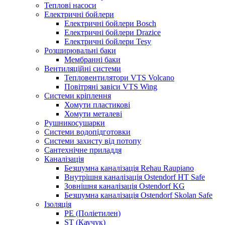
Теплові насоси
Електричні бойлери
Електричні бойлери Bosch
Електричні бойлери Drazice
Електричні бойлери Tesy
Розширювальні баки
Мембранні баки
Вентиляційні системи
Тепловентилятори VTS Volcano
Повітряні завіси VTS Wing
Системи кріплення
Хомути пластикові
Хомути металеві
Рушникосушарки
Системи водопідготовки
Системи захисту від потопу
Сантехнічне приладдя
Каналізація
Безшумна каналізація Rehau Raupiano
Внутрішня каналізація Ostendorf HT Safe
Зовнішня каналізація Ostendorf KG
Безшумна каналізація Ostendorf Skolan Safe
Ізоляція
PE (Поліетилен)
ST (Каучук)